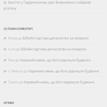
Христос у Гадаринському краї: Визволення з кайданів
розпачу
ОСТАННІ КОМЕНТАРІ
Макар
до
Біблійні підстави для молитви за померлих
Iryna
до
Біблійні підстави для молитви за померлих
Таня
до
Наріжний камінь, що його відкинули будівничі…
о. Микола
до
Наріжний камінь, що його відкинули будівничі…
Галина
до
Наріжний камінь, що його відкинули будівничі…
АРХІВИ