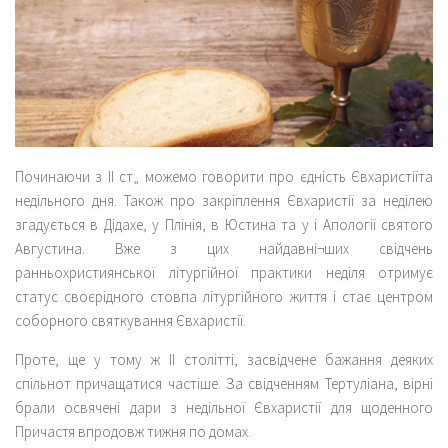
Починаючи з II ст„ можемо говорити про єдність Євхаристіїта
недільного дня. Також про закріплення Євхаристії за неділею
згадується в Дідахе, у Плінія, в Юстина та у і Апології святого
Августина. Вже з цих найдавні¬ших свідчень
ранньохристиянської літургійної практики неділя отримує
статус своєрідного стовпа літургійного життя і стає центром
соборного святкування Євхаристії.
Проте, ще у тому ж II столітті, засвідчене бажання деяких
спільнот причащатися частіше. За свідченням Тертуліана, вірні
брали освячені дари з недільної Євхаристії для щоденного
Причастя впродовж тижня по домах.