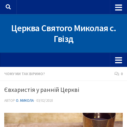
Skip to content
Церква Святого Миколая с.
Гвізд
ЧОМУ МИ ТАК ВІРИМО?
0
Євхаристія у ранній Церкві
АВТОР
О. МИКОЛА
·
03/02/2018