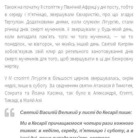
Також на початку II століття у Північній Африці у дні посту, тобто
в середу і п’ятницю, звершували Євхаристію, про що згадує
Тертуліан. Додатковими днями, коли служили Літургію, стали
річниці днів смерті мучеників. її звершували у будь-який день,
коли випадала пам’ять того чи того мученика, — чи то
понеділок, чи вівторок, чи якийсь інший день. Святий Кипріян
зобов’язував свій клир до ретельного занотовування днів
смерті мучеників для того, щоб звершувати в ці дні безкровну
жертву.
У IV столітті Літургія в більшості церков звершувалась, окрім
неділі, лише в суботу. За свідченням святих Атанасія й Тимотея,
Сократа та Йоана Касіяна, так було в Александрії, Єгипті,
Тиваіді, в Малій Азії.
Святий Василій Великий у листі до Кесарії пише:
Ми в Кесарії причащаємося чотири рази кожного
тижня: в неділю, середу, п’ятницю і суботу, а в
інші дні, якщо випаде пам’ять святого.