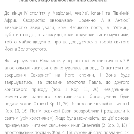
До кінця IV століття у Медіолані, Аквілеї, Іспанії та Північній
Африці Євхаристію звершували щоденно. А в Антіохії
Євхаристію звершували, крім Великого посту, в п’ятниці,
суботи та неділі, а також у дні, коли згадували святих мучеників,
тобто майже щоденно, про це довідуємося з творів святого
Йоана Золотоустого.
Як звершувалась Євхаристія у перші століття християнства? В
апостольські часи свято виконувалась заповідь Спасителя про
звершення Євхаристії на Його спомин, і Вона буде
звершуватись, за словами апостола Павла, до другого
Христового приходу (пор. 1 Кор. 11, 26). Невід’ємними
елементами раннього християнського богослужіння були
подяка Богові Отцю (1 Кр. 11, 26) і благословення хліба і вина (1
Кор. 10, 16). Потім освячені Дари роздробляли і роздавали їх
святим (усім християнам). Якщо була можливість, до цієї основи
приєднували читання священних книг Євангелія (2 Кор. 8, 18) і
апостольських послань (Кол. 4, 16); духовний спів; повчання, які