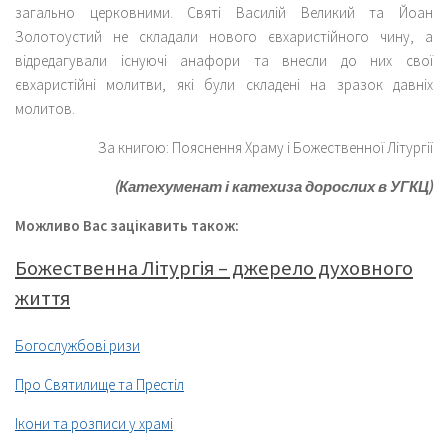
загально церковними. Святі Василій Великий та Йоан
Золотоустий не складали нового євхаристійного чину, а
відредагували існуючі анафори та внесли до них свої
євхаристійні молитви, які були складені на зразок давніх
молитов.
За книгою: Пояснення Храму і Божественної Літургії
(Катехуменат і катехиза дорослих в УГКЦ)
Можливо Вас зацікавить також:
Божественна Літургія – джерело духовного
життя
Богослужбові ризи
Про Святилище та Престіл
Ікони та розписи у храмі