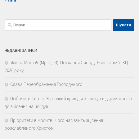
Пошук:
НЕДАВНІ ЗАПИСИ
«Іди за Мною!» (Мр. 2, 14). Послання Синоду Єпископів УГКЦ
2026 року
Слава Переображення Господнього
Побачити Світло: Як палкий крик двох сліпців відкриває шлях
до зцілення нашої душі
Пріоритети в молитві: чого нас вчить зцілення
розслабленого Христом