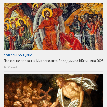
ОГЛЯД ЗМІ
/
ОФІЦІЙНО
Пасхальне послання Митрополита Володимира Війтишина 2026
11/04/2026