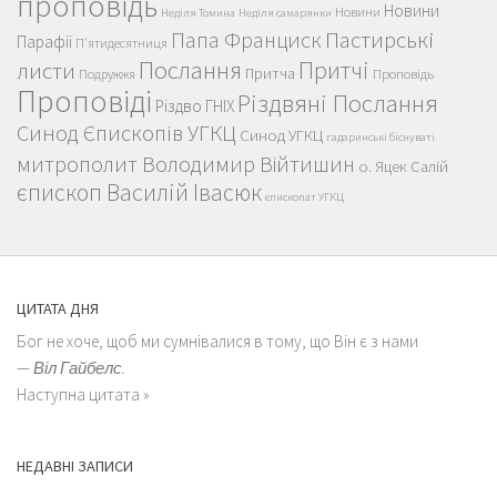
проповідь
Новини
Новини
Неділя Томина
Неділя самарянки
Пастирські
Папа Франциск
Парафії
П'ятидесятниця
Послання
Притчі
листи
Притча
Проповідь
Подружжя
Проповіді
Різдвяні Послання
Різдво ГНІХ
Синод Єпископів УГКЦ
Синод УГКЦ
гадаринські біснуваті
митрополит Володимир Війтишин
о. Яцек Салій
єпископ Василій Івасюк
єпископат УГКЦ
ЦИТАТА ДНЯ
Бог не хоче, щоб ми сумнівалися в тому, що Він є з нами
—
Віл Гайбелс.
Наступна цитата »
НЕДАВНІ ЗАПИСИ