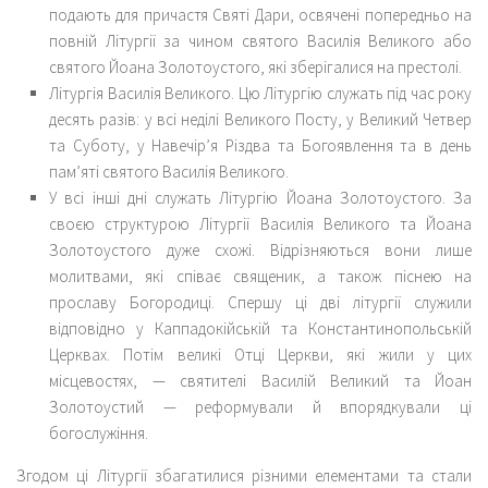
подають для причастя Святі Дари, освячені попередньо на
повній Літургії за чином святого Василія Великого або
святого Йоана Золотоустого, які зберігалися на престолі.
Літургія Василія Великого. Цю Літургію служать під час року
десять разів: у всі неділі Великого Посту, у Великий Четвер
та Суботу, у Навечір’я Різдва та Богоявлення та в день
пам’яті святого Василія Великого.
У всі інші дні служать Літургію Йоана Золотоустого. За
своєю структурою Літургії Василія Великого та Йоана
Золотоустого дуже схожі. Відрізняються вони лише
молитвами, які співає священик, а також піснею на
прославу Богородиці. Спершу ці дві літургії служили
відповідно у Каппадокійській та Константинопольській
Церквах. Потім великі Отці Церкви, які жили у цих
місцевостях, — святителі Василій Великий та Йоан
Золотоустий — реформували й впорядкували ці
богослужіння.
Згодом ці Літургії збагатилися різними елементами та стали