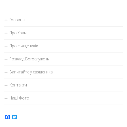
Головна
Про Храм
Про священиків
Розклад Богослужень
Запитайте у священика
Контакти
Наші Фото
Facebook
Twitter