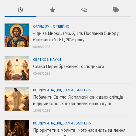
ОГЛЯД ЗМІ
/
ОФІЦІЙНО
«Іди за Мною!» (Мр. 2, 14). Послання Синоду
Єпископів УГКЦ 2026 року
08/08/2026
СВЯТКОВІ НАУКИ
Слава Переображення Господнього
05/08/2026
РОЗДУМИ НАД РЯДКАМИ ЄВАНГЕЛІЯ
Побачити Світло: Як палкий крик двох сліпців
відкриває шлях до зцілення нашої душі
18/07/2026
РОЗДУМИ НАД РЯДКАМИ ЄВАНГЕЛІЯ
Пріоритети в молитві: чого нас вчить зцілення