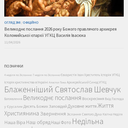
ОГЛЯД ЗМІ
/
ОФІЦІЙНО
Великоднє послання 2026 року Божого правлячого архиєрея
Коломийської єпархії УГКЦ Василія Івасюка
11/04/2026
ПОЗНАЧКИ
Історія УГКЦ
Євхаристія
Іван Хреститель
4 неділя по Зісланню
7 неділя по Зісланню
Історія християнства в Україні
Архиєрейський Синод УГКЦ
Апостол Тома
Блаженніший Святослав Шевчук
Великоднє послання
Воскресіння
Вхід Господа
Богоявлення
Життя
Духовне життя
Десять Божих Заповідей
у Єрусалим
Християнина
Звернення
Зіслання Святого Духа
Квітна Неділя
Недільна
Наш обряд
Наша Віра
Наші Фото