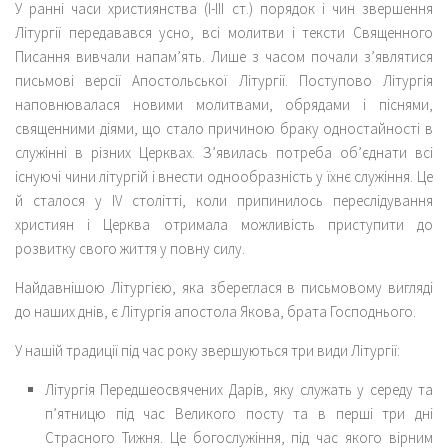
У ранні часи християнства (І-ІІІ ст.) порядок і чин звершення
Літургії передавався усно, всі молитви і тексти Священного
Писання вивчали напам’ять. Лише з часом почали з’являтися
письмові версії Апостольської Літургії. Поступово Літургія
наповнювалася новими молитвами, обрядами і піснями,
священними діями, що стало причиною браку одностайності в
служінні в різних Церквах. З’явилась потреба об’єднати всі
існуючі чини літургій і внести однообразність у їхнє служіння. Це
й сталося у IV столітті, коли припинилось переслідування
християн і Церква отримала можливість приступити до
розвитку свого життя у повну силу.
Найдавнішою Літургією, яка збереглася в письмовому вигляді
до наших днів, є Літургія апостола Якова, брата Господнього.
У нашій традиції під час року звершуються три види Літургії:
Літургія Передшеосвячених Дарів, яку служать у середу та
п’ятницю під час Великого посту та в перші три дні
Страсного Тижня. Це богослужіння, під час якого вірним