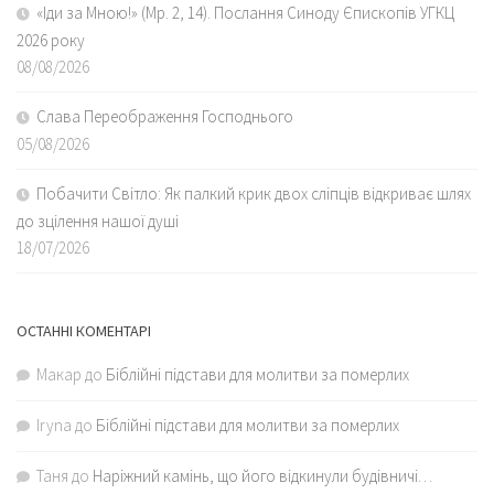
«Іди за Мною!» (Мр. 2, 14). Послання Синоду Єпископів УГКЦ
2026 року
08/08/2026
Слава Переображення Господнього
05/08/2026
Побачити Світло: Як палкий крик двох сліпців відкриває шлях
до зцілення нашої душі
18/07/2026
ОСТАННІ КОМЕНТАРІ
Макар
до
Біблійні підстави для молитви за померлих
Iryna
до
Біблійні підстави для молитви за померлих
Таня
до
Наріжний камінь, що його відкинули будівничі…