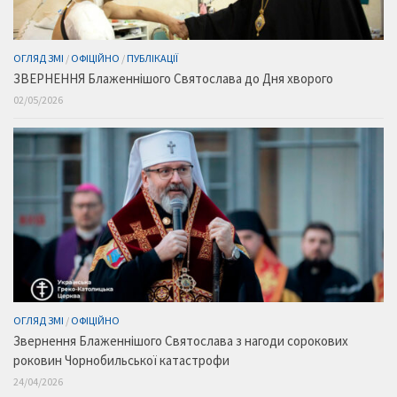
ОГЛЯД ЗМІ
/
ОФІЦІЙНО
/
ПУБЛІКАЦІЇ
ЗВЕРНЕННЯ Блаженнішого Святослава до Дня хворого
02/05/2026
ОГЛЯД ЗМІ
/
ОФІЦІЙНО
Звернення Блаженнішого Святослава з нагоди сорокових
роковин Чорнобильської катастрофи
24/04/2026