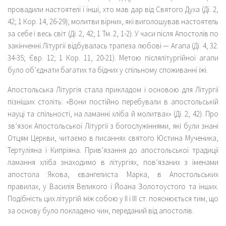
провадили настоятелі і інші, хто мав дар від Святого Духа (Ді. 2,
42; 1 Кор. 14, 26-29); молитви вірних, які виголошував настоятель
за себе і весь світ (Ді. 2, 42; 1 Тм. 2, 1-2). У часи після Апостолів по
закінченні Літургії відбувалась трапеза любові — Агапа (Ді. 4, 32.
34-35; Євр. 12; 1 Кор. 11, 20-21). Метою післялітургійної агапи
було об’єднати багатих та бідних у спільному споживанні їжі.
Апостольська Літургія стала прикладом і основою для Літургії
пізніших століть: «Вони постійно перебували в апостольській
науці та спільності, на ламанні хліба й молитвах» (Ді. 2, 42). Про
зв’язок Апостольської Літургії з богослужіннями, які були знані
Отцям Церкви, читаємо в писаннях святого Юстина Мученика,
Тертуліяна і Кипріяна. Прив’язання до апостольської традиції
ламання хліба знаходимо в літургіях, пов’язаних з іменами
апостола Якова, євангелиста Марка, в Апостольських
правилах, у Василія Великого і Йоана Золотоустого та інших.
Подібність цих літургій між собою у II і III ст. пояснюється тим, що
за основу було покладено чин, переданий від апостолів.