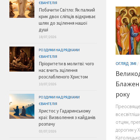
ЄВАНГЕЛІЯ
Побачити Світло: Як палкий
крик двох сліпців відкриває
шлях до зцілення нашої
душі
18/07/2026
РОЗДУМИ НАД РЯДКАМИ
ЄВАНГЕЛІЯ
Пріоритети в молитві: чого
ОГЛЯД ЗМІ
/
нас вчить зцілення
Велико
розслабленого Христом
Блаженн
10/07/2026
року
РОЗДУМИ НАД РЯДКАМИ
ЄВАНГЕЛІЯ
Преосвящен
Христос у Гадаринському
всесвітліш
краї: Визволення з кайданів
отцям, пре
розпачу
дорогим у Х
03/07/2026
Католицько