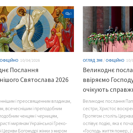
0
ОФІЦІЙНО
10/04/2026
ОГЛЯД ЗМІ
/
ОФІЦІЙНО
10/
днє Послання
Великоднє посла
ішого Святослава 2026
ввіряємо Господу
очікують справж
нішим і преосвященним владикам,
Великоднє послання Папи
им, всечеснішим і преподобним
сестри, Христос воскрес
подобним ченцям і черницям,
Протягом століть Церква
ристі мирянам Української Греко-
оспівує подію, яка є поча
ї Церкви Богомудрі жінки з миром
«Господь життя помер, / 