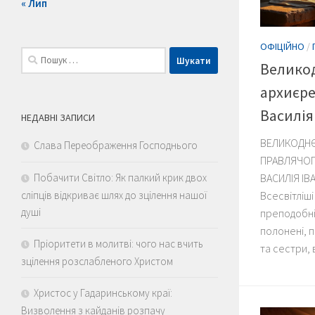
« Лип
ОФІЦІЙНО
/
Пошук:
Велико
архиєре
Василія
НЕДАВНІ ЗАПИСИ
ВЕЛИКОДНЄ
Слава Переображення Господнього
ПРАВЛЯЧОГ
Побачити Світло: Як палкий крик двох
ВАСИЛІЯ ІВ
сліпців відкриває шлях до зцілення нашої
Всесвітліші
душі
преподобні 
полонені, 
Пріоритети в молитві: чого нас вчить
та сестри, 
зцілення розслабленого Христом
Христос у Гадаринському краї:
Визволення з кайданів розпачу