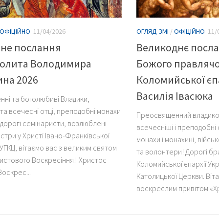
ОФІЦІЙНО
11/04/2026
ОГЛЯД ЗМІ
/
ОФІЦІЙНО
11/
ьне послання
Великоднє посла
олита Володимира
Божого правлячо
на 2026
Коломийської єп
Василія Івасюка
ні та боголюбиві Владики,
 та всечесні отці, преподобні монахи
Преосвященний владико 
 дорогі семінаристи, возлюблені
всечесніші і преподобні 
стри у Христі Івано-Франківської
монахи і монахині, війсь
УГКЦ, вітаємо вас з великим святом
та волонтери! Дорогі бра
ристового Воскресіння! Христос
Коломийської єпархії Укр
оскрес...
Католицької Церкви. Віт
воскреслим привітом «Хр