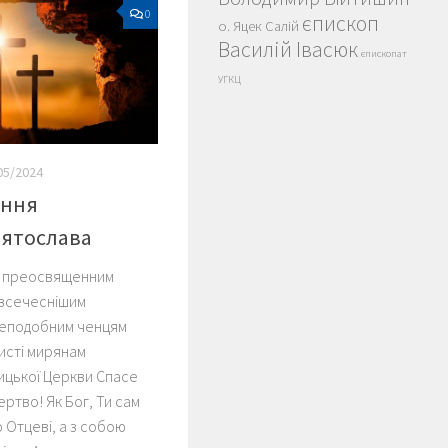
0
єпископ
о. Яцек Салій
Василій Івасюк
єпископат
УГКЦ
05/2024
ання
вятослава
і преосвященним
 всечеснішим
реподобним ченцям
ристі мирянам
ицької Церкви Спасе
ертво! Як Бог, Ти сам
 Отцеві, а з собою