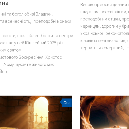
ина
Високопреосвященним 
владикам, всесвітлішим,
ні та боголюбиві Владики,
преподобним отцям, пре
 та всечесні отці, преподобні монахи
черницям, дорогим у Хри
Української Греко-Катол
інаристи, возлюблені брати та сестри
юнаків із печі визволив
ітаю вас у цей Ювілейний 2025 рік
терпить, як смертний, і 
иким святом
ристового Воскресіння! Христос
…Чому шукаєте живого між
ого...
0