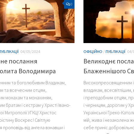
0
ПУБЛІКАЦІЇ
04/05/2024
ОФІЦІЙНО
/
ПУБЛІКАЦІЇ
04/
ьне послання
Великоднє посл
олита Володимира
Блаженнішого С
нним та боголюбивим Владикам,
Високопреосвященним 
им та всечесним отцям,
владикам, всесвітлішим,
м монахам та монахиням,
і преподобним отцям, п
м братам і сестрам у Христі Івано-
і черницям, дорогим у Х
ої Митрополії УГКЦ! Христос
Української Греко-Катол
оістину Воскрес! Світлую
мій, жива і незаколена ж
 проповідь від ангела взнавши і
себе приніс добровільно