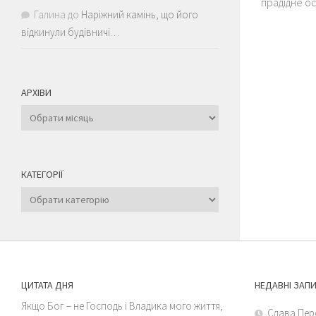
прадідне ос
Галина
до
Наріжний камінь, що його
відкинули будівничі…
АРХІВИ
Архіви
КАТЕГОРІЇ
Категорії
ЦИТАТА ДНЯ
НЕДАВНІ ЗАП
Якщо Бог – не Господь і Владика мого життя,
Слава Пер