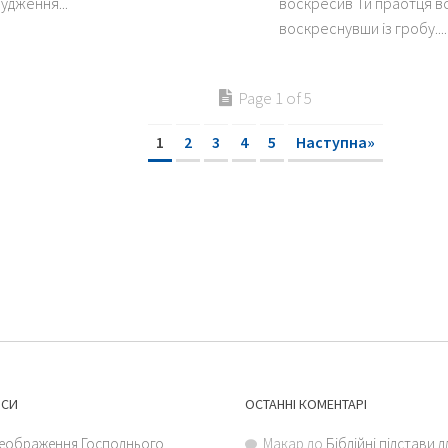
удження...
воскресив Ти праотця вс
воскреснувши із гробу....
Page 1 of 5
1
2
3
4
5
Наступна»
ИСИ
ОСТАННІ КОМЕНТАРІ
еображення Господнього
Макар
до
Біблійні підстави 