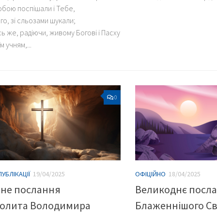
обою поспішали і Тебе,
о, зі сльозами шукали;
 же, радіючи, живому Богові і Пасху
 учням,...
0
ПУБЛІКАЦІЇ
19/04/2025
ОФІЦІЙНО
18/04/2025
ьне послання
Великоднє посл
олита Володимира
Блаженнішого С