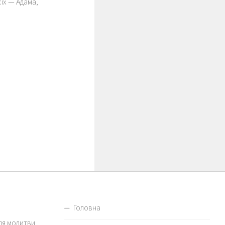
іх — Адама,
Головна
для молитви