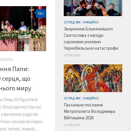
0
ОГЛЯД ЗМІ
/
ОФІЦІЙНО
Звернення Блаженнішого
Святослава з нагоди
сорокових роковин
Чорнобильської катастрофи
24/04/2026
04/2026
ння Папи:
 серця, що
нього миру
ОГЛЯД ЗМІ
/
ОФІЦІЙНО
 Лева XIV Браття й
Пасхальне послання
! Благодатної Пасхи!
Митрополита Володимира
 з великою радістю
Війтишина 2026
тком і основою її віри:
11/04/2026
але тепер, живий,...