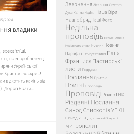
Звернення
Зіслання Святого
Наша Віра
Духа
Квітна Неділя
Наш обряд
Наші Фото
05/2024
Недільна
ання владики
проповідь
Неділя Томина
Новини
Новини
Неділя самарянки
всесвітліші,
Папа
Парафії
П'ятидесятниця
тці, преподобні ченці і
Пастирські
Франциск
 миряни Української
листи
Подружжя
ви Христос воскрес!
Послання
Притча
ам відкотить камінь від
Притчі
Проповідь
). Дорогі Брати...
Проповіді
Різдво ГНІХ
Різдвяні Послання
Синод Єпископів УГКЦ
Синод УГКЦ
гадаринські біснуваті
митрополит
Володимир Війтишин