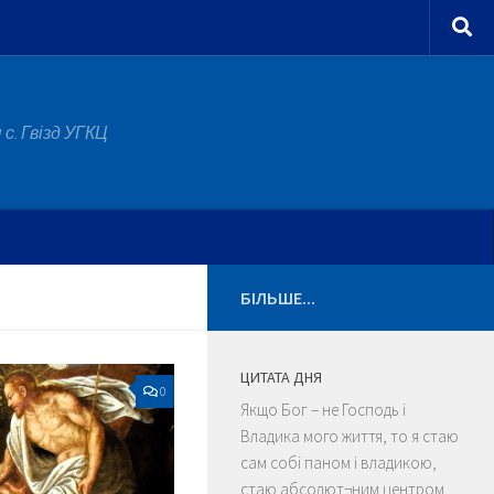
с. Гвізд УГКЦ
БІЛЬШЕ...
ЦИТАТА ДНЯ
0
Якщо Бог – не Господь і
Владика мого життя, то я стаю
сам собі паном і владикою,
стаю абсолют¬ним центром