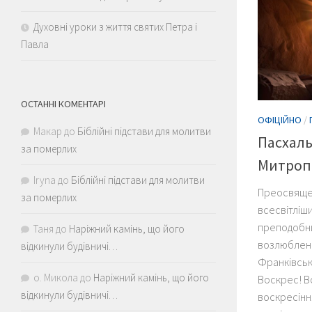
Духовні уроки з життя святих Петра і
Павла
ОСТАННІ КОМЕНТАРІ
ОФІЦІЙНО
/
Макар
до
Біблійні підстави для молитви
Пасхал
за померлих
Митроп
Iryna
до
Біблійні підстави для молитви
Преосвяще
за померлих
всесвітліш
преподобни
Таня
до
Наріжний камінь, що його
возлюблени
відкинули будівничі…
Франківськ
о. Микола
до
Наріжний камінь, що його
Воскрес! В
відкинули будівничі…
воскресіння