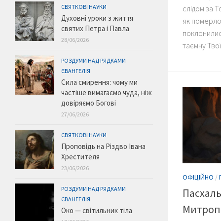
СВЯТКОВІ НАУКИ
слідом за Т
Духовні уроки з життя
як померлог
святих Петра і Павла
поклонились
28/06/2026
таємну Твоїм
РОЗДУМИ НАД РЯДКАМИ
ЄВАНГЕЛІЯ
Сила смирення: чому ми
частіше вимагаємо чуда, ніж
довіряємо Богові
27/06/2026
СВЯТКОВІ НАУКИ
Проповідь на Різдво Івана
Хрестителя
23/06/2026
ОФІЦІЙНО
/
РОЗДУМИ НАД РЯДКАМИ
Пасхал
ЄВАНГЕЛІЯ
Митроп
Око — світильник тіла