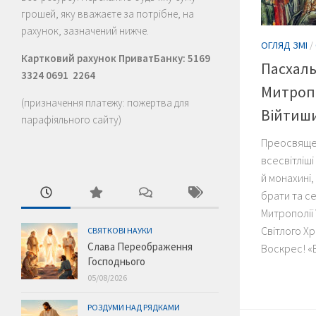
грошей, яку вважаєте за потрібне, на
рахунок, зазначений нижче.
ОГЛЯД ЗМІ
/
Картковий рахунок ПриватБанку: 5169
Пасхал
3324 0691 2264
Митроп
(призначення платежу: пожертва для
Війтиши
парафіяльного сайту)
Преосвящен
всесвітліші
й монахині,
брати та се
Митрополії 
Світлого Х
СВЯТКОВІ НАУКИ
Слава Переображення
Воскрес! «В
Господнього
05/08/2026
РОЗДУМИ НАД РЯДКАМИ