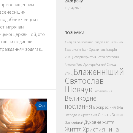
2026 року
і преосвященним
10/04/2026
 всечеснішим і
подобним ченцям і
сті мирянам
ПОЗНАЧКИ
ицької Церкви Той, хто
, ставши людиною,
4 неділя по Зісланню
7 неділя по Зісланню
стражданням зодягає...
Історія
Євхаристія
Іван Хреститель
УГКЦ
Історія християнства в Україні
Архиєрейський Синод
Апостол Тома
Блаженніший
УГКЦ
Святослав
Шевчук
Богоявлення
Великоднє
послання
0
Воскресіння
Вхід
Десять Божих
Господа у Єрусалим
Духовне життя
Заповідей
Життя Християнина