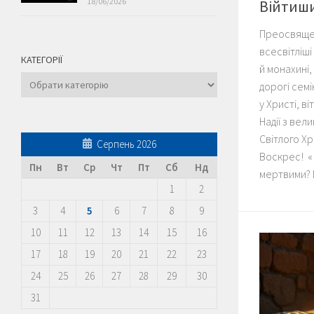
18/06/2026
Війтиш
Преосвящен
всесвітліші
КАТЕГОРІЇ
й монахині,
Категорії
дорогі сем
у Христі, в
Надії з вел
Світлого Х
Серпень 2026
Воскрес! «
Пн
Вт
Ср
Чт
Пт
Сб
Нд
мертвими? Й
1
2
3
4
5
6
7
8
9
10
11
12
13
14
15
16
17
18
19
20
21
22
23
24
25
26
27
28
29
30
31