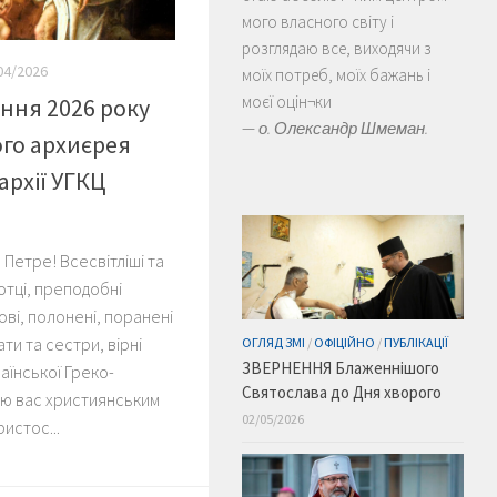
мого власного світу і
розглядаю все, виходячи з
04/2026
моїх потреб, моїх бажань і
моєї оцін¬ки
ння 2026 року
—
о. Олександр Шмеман.
го архиєрея
архії УГКЦ
Петре! Всесвітліші та
отці, преподобні
кові, полонені, поранені
ти та сестри, вірні
ОГЛЯД ЗМІ
/
ОФІЦІЙНО
/
ПУБЛІКАЦІЇ
ЗВЕРНЕННЯ Блаженнішого
аїнської Греко-
Святослава до Дня хворого
аю вас християнським
02/05/2026
истос...