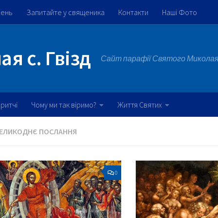
жень
Запитайте у священика
Контакти
Наші Фото
я с. Гвізд
Сайт парафії Святого Миколая 
ритчі
Чому ми так віримо?
Життя Святих
ЕЛИКОДНЄ ПОСЛАННЯ
0