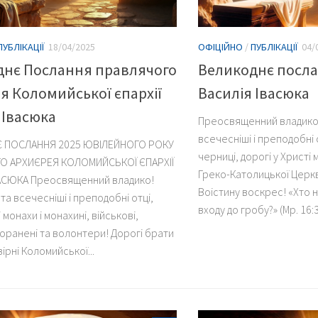
ПУБЛІКАЦІЇ
18/04/2025
ОФІЦІЙНО
/
ПУБЛІКАЦІЇ
04/
днє Послання правлячого
Великоднє посл
я Коломийської єпархії
Василія Івасюка
 Івасюка
Преосвященний владико, 
всечесніші і преподобні о
 ПОСЛАННЯ 2025 ЮВІЛЕЙНОГО РОКУ
черниці, дорогі у Христі
О АРХИЄРЕЯ КОЛОМИЙСЬКОЇ ЄПАРХІЇ
Греко-Католицької Церк
АСЮКА Преосвященний владико!
Воістину воскрес! «Хто н
 та всечесніші і преподобні отці,
входу до гробу?» (Мр. 16:3
монахи і монахині, військові,
поранені та волонтери! Дорогі брати
вірні Коломийської...