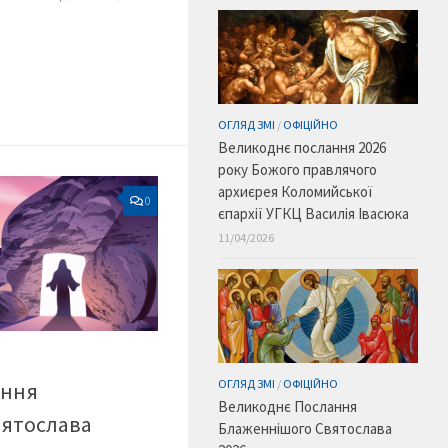
ОГЛЯД ЗМІ
/
ОФІЦІЙНО
Великоднє послання 2026
року Божого правлячого
архиєрея Коломийської
0
єпархії УГКЦ Василія Івасюка
11/04/2026
ОГЛЯД ЗМІ
/
ОФІЦІЙНО
ання
Великоднє Послання
вятослава
Блаженнішого Святослава