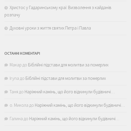
Христос у Гадаринському краї: Визволення з кайданів
розпачу
Духовні уроки з життя святих Петра і Павла
ОСТАННІ КОМЕНТАРІ
Макар
до
Біблійні підстави для молитви за померлих
Iryna
до
Біблійні підстави для молитви за померлих
Таня
до
Наріжний камінь, що його відкинули будівничі…
о. Микола
до
Наріжний камінь, що його відкинули будівничі…
Галина
до
Наріжний камінь, що його відкинули будівничі…