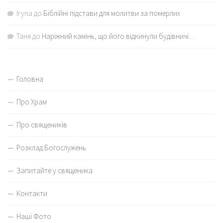
Iryna
до
Біблійні підстави для молитви за померлих
Таня
до
Наріжний камінь, що його відкинули будівничі…
Головна
Про Храм
Про священиків
Розклад Богослужень
Запитайте у священика
Контакти
Наші Фото