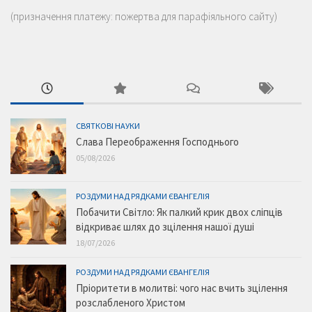
(призначення платежу: пожертва для парафіяльного сайту)
СВЯТКОВІ НАУКИ
Слава Переображення Господнього
05/08/2026
РОЗДУМИ НАД РЯДКАМИ ЄВАНГЕЛІЯ
Побачити Світло: Як палкий крик двох сліпців
відкриває шлях до зцілення нашої душі
18/07/2026
РОЗДУМИ НАД РЯДКАМИ ЄВАНГЕЛІЯ
Пріоритети в молитві: чого нас вчить зцілення
розслабленого Христом