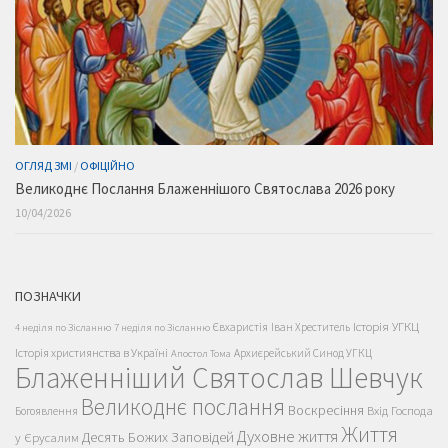
ОГЛЯД ЗМІ
/
ОФІЦІЙНО
Великоднє Послання Блаженнішого Святослава 2026 року
10/04/2026
ПОЗНАЧКИ
Історія УГКЦ
Євхаристія
Іван Хреститель
4 неділя по Зісланню
7 неділя по Зісланню
Історія християнства в Україні
Архиєрейський Синод УГКЦ
Апостол Тома
Блаженніший Святослав Шевчук
Великоднє послання
Воскресіння
Вхід Господа
Богоявлення
Життя
Духовне життя
Десять Божих Заповідей
у Єрусалим