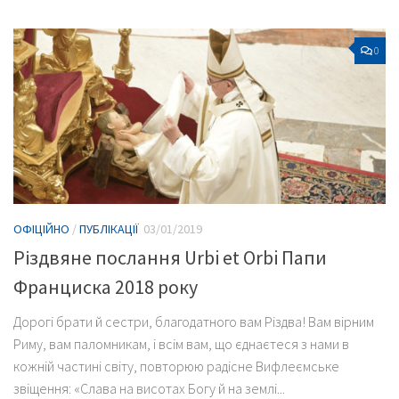
0
ОФІЦІЙНО
/
ПУБЛІКАЦІЇ
03/01/2019
Різдвяне послання Urbi et Orbi Папи
Франциска 2018 року
Дорогі брати й сестри, благодатного вам Різдва! Вам вірним
Риму, вам паломникам, і всім вам, що єднаєтеся з нами в
кожній частині світу, повторюю радісне Вифлеємське
звіщення: «Слава на висотах Богу й на землі...