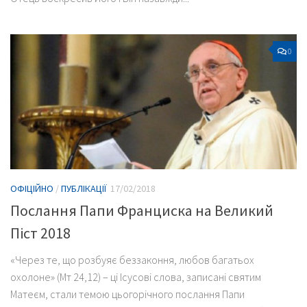
0
ОФІЦІЙНО
/
ПУБЛІКАЦІЇ
17/02/2018
Послання Папи Франциска на Великий
Піст 2018
«Через те, що розбуяє беззаконня, любов багатьох
охолоне» (Мт 24,12) – ці Ісусові слова, записані святим
Матеєм, стали темою цьогорічного послання Папи