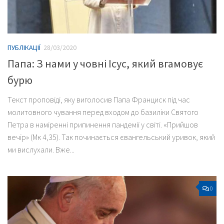
ПУБЛІКАЦІЇ
28/03/2020
Папа: З нами у човні Ісус, який вгамовує
бурю
Текст проповіді, яку виголосив Папа Франциск під час
молитовного чування перед входом до базиліки Святого
Петра в наміренні припинення пандемії у світі. «Прийшов
вечір» (Мк 4,35). Так починається євангельський уривок, який
ми вислухали. Вже...
0