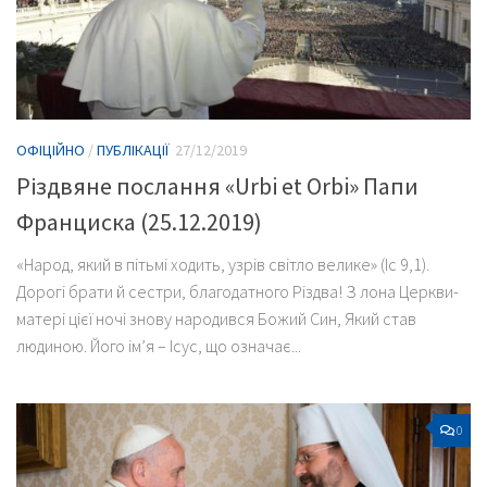
ОФІЦІЙНО
/
ПУБЛІКАЦІЇ
27/12/2019
Різдвяне послання «Urbi et Orbi» Папи
Франциска (25.12.2019)
«Народ, який в пітьмі ходить, узрів світло велике» (Іс 9,1).
Дорогі брати й сестри, благодатного Різдва! З лона Церкви-
матері цієї ночі знову народився Божий Син, Який став
людиною. Його ім’я – Ісус, що означає...
0