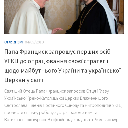
ОГЛЯД ЗМІ
04/05/2019
Папа Франциск запрошує перших осіб
УГКЦ до опрацювання своєї стратегії
щодо майбутнього України та української
Церкви у світі
Святіший Отець Папа Франциск запросив Отця і Главу
Української Греко-Католицької Церкви Блаженнішого
Святослава, членів Постійного Синоду та митрополитів УКГЦ
провести спільну робочу зустріч разом з ним та
Ватиканською курією. В офіційному комунікаті Римської курії...