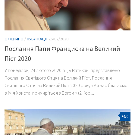
ОФІЦІЙНО
/
ПУБЛІКАЦІЇ
26/02/2020
Послання Папи Франциска на Великий
Піст 2020
У понеділок, 24 лютого 2020 р.., у Ватикані представлено
Послання Святішого Отця на Великий Піст. Послання
Святішого Отця на Великий Піст 2020 року «Ми вас благаємо
в ім’я Христа: примиріться з Богом!» (2 Кор....
0