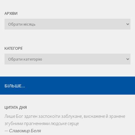
АРХІВИ
Архіви
КАТЕГОРІЇ
Категорії
БІЛЬШЕ...
ЦИТАТА ДНЯ
Лише Бог здатен заспокоїти заблукане, виснажене й зранене
згубними прагненнями людське серце
—
Славомир Беля