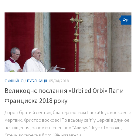
0
ОФІЦІЙНО
/
ПУБЛІКАЦІЇ
05/04/2018
Великоднє послання «Urbi ed Orbi» Папи
Франциска 2018 року
Дорогі брати й сестри, благодатної вам Пасхи! Ісус воскрес із
мертвих. Христос воскрес! По всьому світі у Церкві відлунює
це звіщення, разом із піснепівом “Алилуя”: Ісус є Господь,
Отець воскресив Його і Він назавжди...