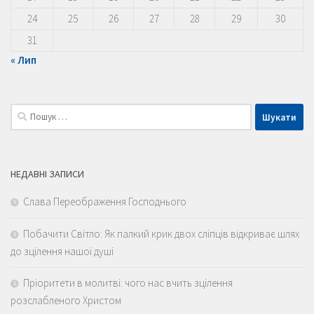
24
25
26
27
28
29
30
31
« Лип
Пошук:
НЕДАВНІ ЗАПИСИ
Слава Переображення Господнього
Побачити Світло: Як палкий крик двох сліпців відкриває шлях
до зцілення нашої душі
Пріоритети в молитві: чого нас вчить зцілення
розслабленого Христом