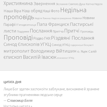
Християнина
Звернення
Зіслання Святого Духа
Квітна Неділя
Недільна
Наш обряд
Наша Віра
Наші Фото
проповідь
Новини
Новини
Неділя Томина
Неділя самарянки
Пастирські
Папа Франциск
Парафії
П'ятидесятниця
Послання
Притчі
листи
Притча
Проповідь
Подружжя
Проповіді
Різдвяні Послання
Різдво ГНІХ
Синод Єпископів УГКЦ
Синод УГКЦ
гадаринські біснуваті
митрополит Володимир Війтишин
о. Яцек Салій
єпископ Василій Івасюк
єпископат УГКЦ
ЦИТАТА ДНЯ
Лише Бог здатен заспокоїти заблукане, виснажене й зранене
згубними прагненнями людське серце
—
Славомир Беля
Наступна цитата »