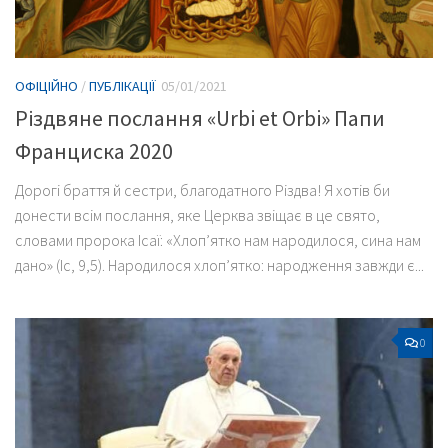
ОФІЦІЙНО
/
ПУБЛІКАЦІЇ
05/01/2021
Різдвяне послання «Urbi et Orbi» Папи
Франциска 2020
Дорогі браття й сестри, благодатного Різдва! Я хотів би
донести всім послання, яке Церква звіщає в це свято,
словами пророка Ісаї: «Хлоп’ятко нам народилося, сина нам
дано» (Іс, 9,5). Народилося хлоп’ятко: народження завжди є...
0