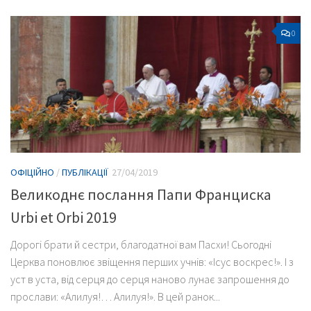
0
ОФІЦІЙНО
/
ПУБЛІКАЦІЇ
27/04/2019
Великоднє послання Папи Франциска
Urbi et Orbi 2019
Дорогі брати й сестри, благодатної вам Пасхи! Сьогодні
Церква поновлює звіщення перших учнів: «Ісус воскрес!». І з
уст в уста, від серця до серця наново лунає запрошення до
прослави: «Алилуя!… Алилуя!». В цей ранок...