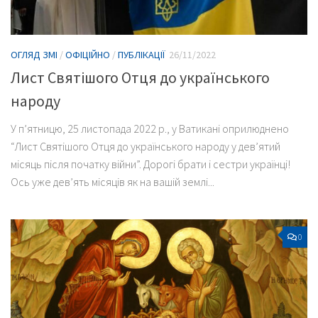
ОГЛЯД ЗМІ
/
ОФІЦІЙНО
/
ПУБЛІКАЦІЇ
26/11/2022
Лист Святішого Отця до українського
народу
У п’ятницю, 25 листопада 2022 р., у Ватикані оприлюднено
“Лист Святішого Отця до українського народу у дев’ятий
місяць після початку війни”. Дорогі брати і сестри українці!
Ось уже дев’ять місяців як на вашій землі...
0