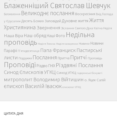
Блаженніший Святослав Шевчук
Великоднє послання
Воскресіння
Вхід Господа
Богоявлення
Життя
Духовне життя
Десять Божих Заповідей
у Єрусалим
Християнина
Звернення
Зіслання Святого Духа
Квітна Неділя
Недільна
Наш обряд
Наша Віра
Наші Фото
проповідь
Новини
Новини
Неділя Томина
Неділя самарянки
Пастирські
Папа Франциск
Парафії
П'ятидесятниця
Послання
Притчі
листи
Притча
Проповідь
Подружжя
Проповіді
Різдвяні Послання
Різдво ГНІХ
Синод Єпископів УГКЦ
Синод УГКЦ
гадаринські біснуваті
митрополит Володимир Війтишин
о. Яцек Салій
єпископ Василій Івасюк
єпископат УГКЦ
ЦИТАТА ДНЯ