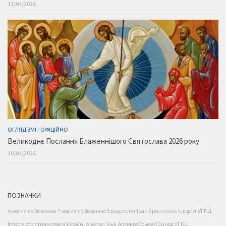
11/04/2026
ОГЛЯД ЗМІ
/
ОФІЦІЙНО
Великоднє Послання Блаженнішого Святослава 2026 року
10/04/2026
ПОЗНАЧКИ
Історія УГКЦ
Євхаристія
Іван Хреститель
4 неділя по Зісланню
7 неділя по Зісланню
Історія християнства в Україні
Архиєрейський Синод УГКЦ
Апостол Тома