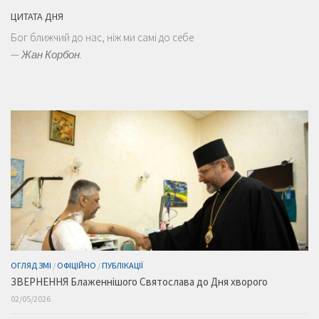
ЦИТАТА ДНЯ
Бог ближчий до нас, ніж ми самі до себе
—
Жан Корбон.
ОГЛЯД ЗМІ
/
ОФІЦІЙНО
/
ПУБЛІКАЦІЇ
ЗВЕРНЕННЯ Блаженнішого Святослава до Дня хворого
02/05/2026