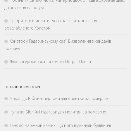
Побачити Світло: Як палкий крик двох сліпців відкриває шлях
до зцілення нашої душі
Пріоритети в молитві: чого нас вчить зцілення
розслабленого Христом
Христос у Гадаринському краї: Визволення з кайданів
розпачу
Духовні уроки з життя святих Петра і Павла
ОСТАННІ КОМЕНТАРІ
Макар
до
Біблійні підстави для молитви за померлих
Iryna
до
Біблійні підстави для молитви за померлих
Таня
до
Наріжний камінь, що його відкинули будівничі…