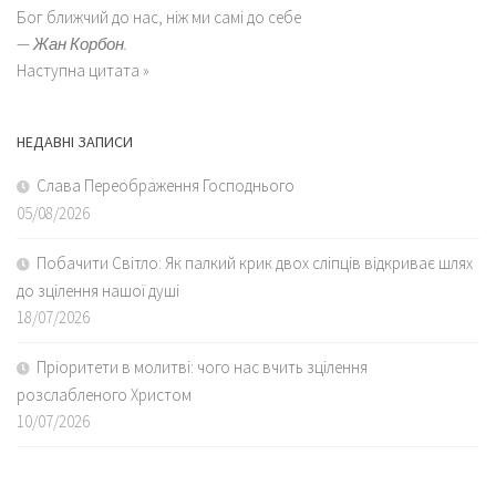
Бог ближчий до нас, ніж ми самі до себе
—
Жан Корбон.
Наступна цитата »
НЕДАВНІ ЗАПИСИ
Слава Переображення Господнього
05/08/2026
Побачити Світло: Як палкий крик двох сліпців відкриває шлях
до зцілення нашої душі
18/07/2026
Пріоритети в молитві: чого нас вчить зцілення
розслабленого Христом
10/07/2026