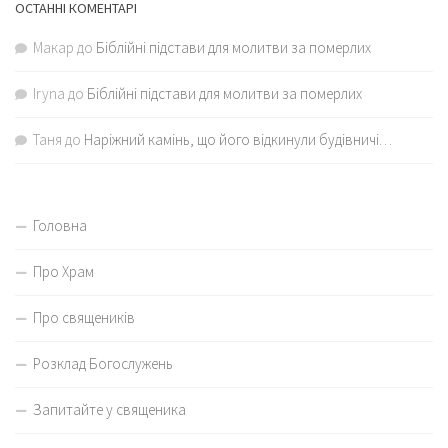
ОСТАННІ КОМЕНТАРІ
Макар
до
Біблійні підстави для молитви за померлих
Iryna
до
Біблійні підстави для молитви за померлих
Таня
до
Наріжний камінь, що його відкинули будівничі…
Головна
Про Храм
Про священиків
Розклад Богослужень
Запитайте у священика