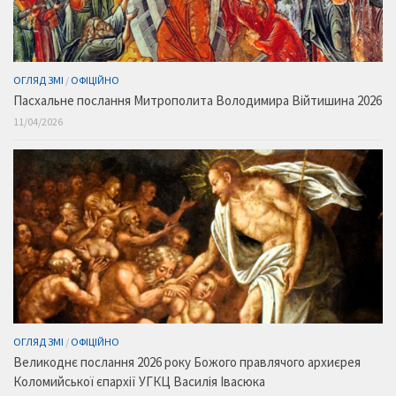
ОГЛЯД ЗМІ
/
ОФІЦІЙНО
Пасхальне послання Митрополита Володимира Війтишина 2026
11/04/2026
ОГЛЯД ЗМІ
/
ОФІЦІЙНО
Великоднє послання 2026 року Божого правлячого архиєрея
Коломийської єпархії УГКЦ Василія Івасюка