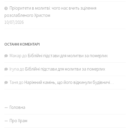
Пріоритети в молитві: чого нас вчить зцілення
розслабленого Христом
10/07/2026
ОСТАННІ КОМЕНТАРІ
Макар
до
Біблійні підстави для молитви за померлих
Iryna
до
Біблійні підстави для молитви за померлих
Таня
до
Наріжний камінь, що його відкинули будівничі…
Головна
Про Храм