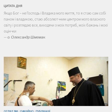
ЦИТАТА ДНЯ
Якщо Бог – не Господь і Владика мого життя, то я стаю сам собі
паном і владикою, стаю абсолют¬ним центром мого власного
світу і розглядаю все, виходячи з моїх потреб, моїх бажань і моєї
оцін¬ки
—
о. Олександр Шмеман.
ОГЛЯД ЗМІ
/
ОФІЦІЙНО
/
ПУБЛІКАЦІЇ