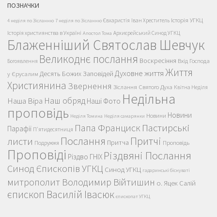
ПОЗНАЧКИ
Історія УГКЦ
Євхаристія
Іван Хреститель
4 неділя по Зісланню
7 неділя по Зісланню
Історія християнства в Україні
Архиєрейський Синод УГКЦ
Апостол Тома
Блаженніший Святослав Шевчук
Великоднє послання
Воскресіння
Вхід Господа
Богоявлення
Життя
Духовне життя
Десять Божих Заповідей
у Єрусалим
Християнина
Звернення
Зіслання Святого Духа
Квітна Неділя
Недільна
Наш обряд
Наша Віра
Наші Фото
проповідь
Новини
Новини
Неділя Томина
Неділя самарянки
Пастирські
Папа Франциск
Парафії
П'ятидесятниця
Послання
Притчі
листи
Притча
Проповідь
Подружжя
Проповіді
Різдвяні Послання
Різдво ГНІХ
Синод Єпископів УГКЦ
Синод УГКЦ
гадаринські біснуваті
митрополит Володимир Війтишин
о. Яцек Салій
єпископ Василій Івасюк
єпископат УГКЦ