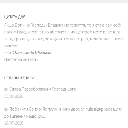
ЦИТАТА ДНЯ
Якщо Бог – не Господь і Владика мого життя, то я стаю сам собі
паном і владикою, стаю абсолют¬ним центром мого власного
світу і розглядаю все, виходячи з моїх потреб, моїх бажань і моєї
оцін¬ки
—
о. Олександр Шмеман.
Наступна цитата »
НЕДАВНІ ЗАПИСИ
Слава Переображення Господнього
05/08/2026
Побачити Світло: Як палкий крик двох сліпців відкриває шлях
до зцілення нашої душі
18/07/2026