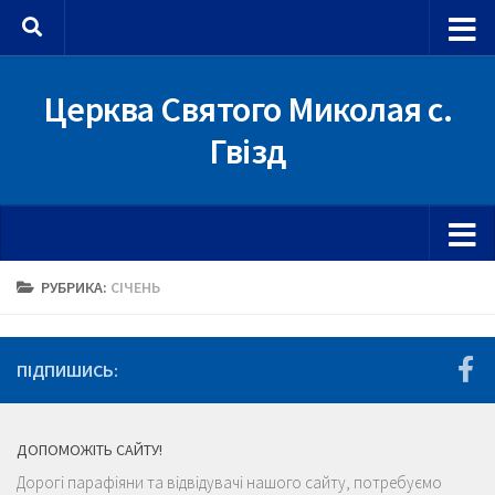
Skip to content
Церква Святого Миколая с.
Гвізд
РУБРИКА:
СІЧЕНЬ
ПІДПИШИСЬ:
ДОПОМОЖІТЬ САЙТУ!
Дорогі парафіяни та відвідувачі нашого сайту, потребуємо