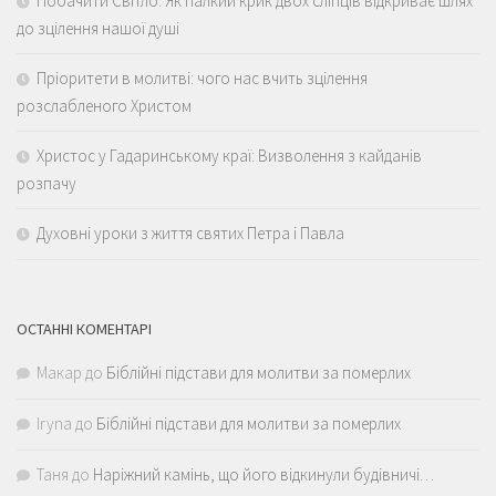
Побачити Світло: Як палкий крик двох сліпців відкриває шлях
до зцілення нашої душі
Пріоритети в молитві: чого нас вчить зцілення
розслабленого Христом
Христос у Гадаринському краї: Визволення з кайданів
розпачу
Духовні уроки з життя святих Петра і Павла
ОСТАННІ КОМЕНТАРІ
Макар
до
Біблійні підстави для молитви за померлих
Iryna
до
Біблійні підстави для молитви за померлих
Таня
до
Наріжний камінь, що його відкинули будівничі…