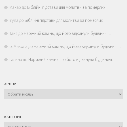
Макар
до
Біблійні підстави для молитви за померлих
Iryna
до
Біблійні підстави для молитви за померлих
Таня
до
Наріжний камінь, що його відкинули будівничі…
о. Микола
до
Наріжний камінь, що його відкинули будівничі…
Галина
до
Наріжний камінь, що його відкинули будівничі…
АРХІВИ
Архіви
КАТЕГОРІЇ
Категорії