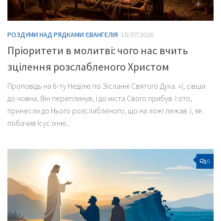
РОЗДУМИ НАД РЯДКАМИ ЄВАНГЕЛІЯ
10/07/2026
Пріоритети в молитві: чого нас вчить
зцілення розслабленого Христом
Проповідь на 6-ту Неділю по Зісланні Святого Духа. «І, сівши
до човна, Він переплинув, і до міста Свого прибув. І ото,
принесли до Нього розслабленого, що на ложі лежав. І, як
побачив Ісус їхню...
0