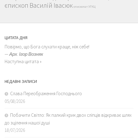
єпископ Василій Івасюк
єпископат УГКЦ
ЦИТАТА ДНЯ
Повірмо, що Бога слухати краще, ніж себе!
—
Арх. Ігор Возняк
Наступна цитата »
НЕДАВНІ ЗАПИСИ
Слава Переображення Господнього
05/08/2026
Побачити Світло: Як палкий крик двох сліпців відкриває шлях
до зцілення нашої душі
18/07/2026