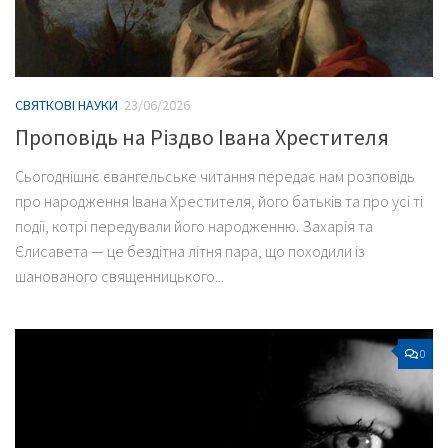
СВЯТКОВІ НАУКИ
23/06/2026
Проповідь на Різдво Івана Хрестителя
Сьогоднішнє євангельське читання передає нам розповідь
про народження Івана Хрестителя, його батьків та про усі ті
події, котрі передували його народженню. Захарія та
Єлисавета — це бездітна літня пара, що походили із
шанованого священницького...
0