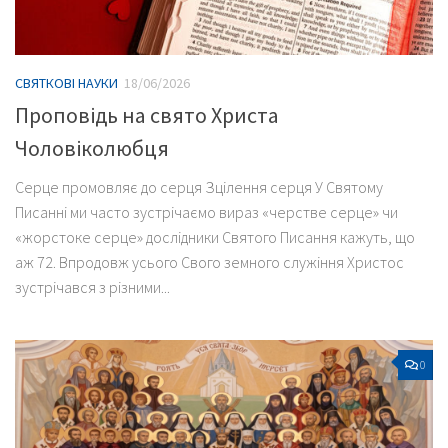
СВЯТКОВІ НАУКИ
18/06/2026
Проповідь на свято Христа
Чоловіколюбця
Серце промовляє до серця Зцілення серця У Святому
Писанні ми часто зустрічаємо вираз «черстве серце» чи
«жорстоке серце» дослідники Святого Писання кажуть, що
аж 72. Впродовж усього Свого земного служіння Христос
зустрічався з різними...
0