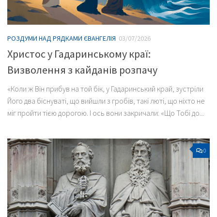
РОЗДУМИ НАД РЯДКАМИ ЄВАНГЕЛІЯ
03/07/2026
Христос у Гадаринському краї:
Визволення з кайданів розпачу
«Коли ж Він прибув на той бік, у Гадаринський край, зустріли
Його два біснуваті, що вийшли з гробів, такі люті, що ніхто не
міг пройти тією дорогою. І ось вони закричали: «Що Тобі до...
0