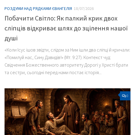
РОЗДУМИ НАД РЯДКАМИ ЄВАНГЕЛІЯ
18/07/2026
Побачити Світло: Як палкий крик двох
сліпців відкриває шлях до зцілення нашої
душі
«Коли Ісус ішов звідти, слідом за Ним ішли два сліпці й кричали:
«Помилуй нас, Сину Давидів!» (Мт. 9:27). Контекст чуд:
Свідчення Божественного авторитету Дорогі у Христі брати
та сестри, сьогодні перед нами постає історія...
0