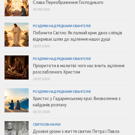
Слава Переображення Господнього
05/08/2026
РОЗДУМИ НАД РЯДКАМИ ЄВАНГЕЛІЯ
Побачити Світло: Як палкий крик двох сліпців
відкриває шлях до зцілення нашої душі
18/07/2026
РОЗДУМИ НАД РЯДКАМИ ЄВАНГЕЛІЯ
Пріоритети в молитві: чого нас вчить зцілення
розслабленого Христом
10/07/2026
РОЗДУМИ НАД РЯДКАМИ ЄВАНГЕЛІЯ
Христос у Гадаринському краї: Визволення з
кайданів розпачу
03/07/2026
СВЯТКОВІ НАУКИ
Духовні уроки з життя святих Петра і Павла