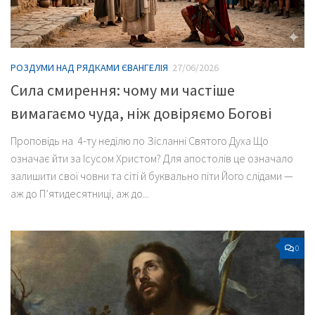
РОЗДУМИ НАД РЯДКАМИ ЄВАНГЕЛІЯ
27/06/2026
Сила смирення: чому ми частіше
вимагаємо чуда, ніж довіряємо Богові
Проповідь на 4-ту неділю по Зісланні Святого Духа Що
означає йти за Ісусом Христом? Для апостолів це означало
залишити свої човни та сіті й буквально піти Його слідами —
аж до П’ятидесятниці, аж до...
0