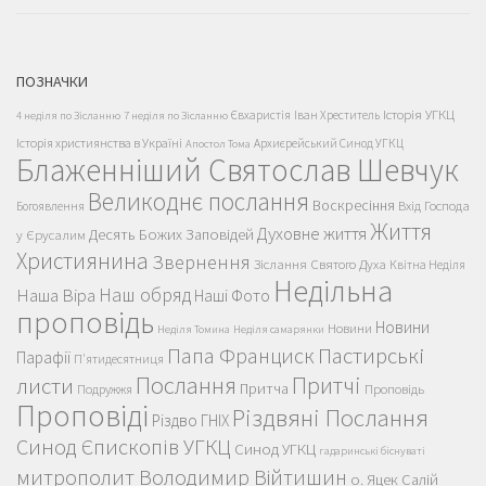
ПОЗНАЧКИ
Історія УГКЦ
Євхаристія
Іван Хреститель
4 неділя по Зісланню
7 неділя по Зісланню
Історія християнства в Україні
Архиєрейський Синод УГКЦ
Апостол Тома
Блаженніший Святослав Шевчук
Великоднє послання
Воскресіння
Вхід Господа
Богоявлення
Життя
Духовне життя
Десять Божих Заповідей
у Єрусалим
Християнина
Звернення
Зіслання Святого Духа
Квітна Неділя
Недільна
Наш обряд
Наша Віра
Наші Фото
проповідь
Новини
Новини
Неділя Томина
Неділя самарянки
Пастирські
Папа Франциск
Парафії
П'ятидесятниця
Послання
Притчі
листи
Притча
Проповідь
Подружжя
Проповіді
Різдвяні Послання
Різдво ГНІХ
Синод Єпископів УГКЦ
Синод УГКЦ
гадаринські біснуваті
митрополит Володимир Війтишин
о. Яцек Салій