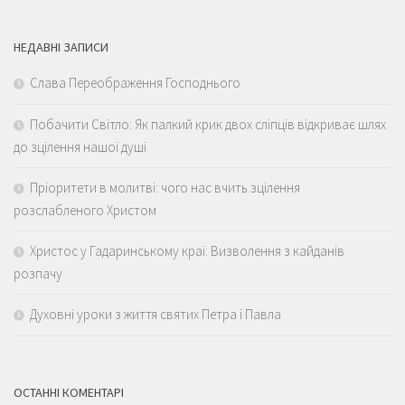
НЕДАВНІ ЗАПИСИ
Слава Переображення Господнього
Побачити Світло: Як палкий крик двох сліпців відкриває шлях
до зцілення нашої душі
Пріоритети в молитві: чого нас вчить зцілення
розслабленого Христом
Христос у Гадаринському краї: Визволення з кайданів
розпачу
Духовні уроки з життя святих Петра і Павла
ОСТАННІ КОМЕНТАРІ