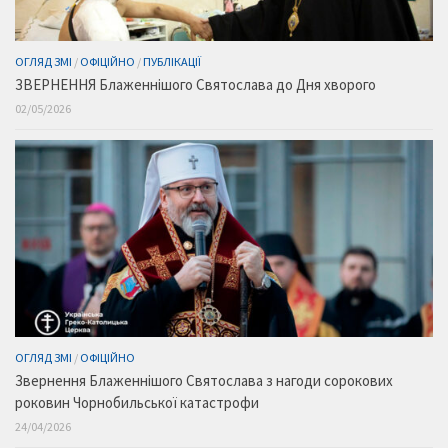
ОГЛЯД ЗМІ
/
ОФІЦІЙНО
/
ПУБЛІКАЦІЇ
ЗВЕРНЕННЯ Блаженнішого Святослава до Дня хворого
02/05/2026
ОГЛЯД ЗМІ
/
ОФІЦІЙНО
Звернення Блаженнішого Святослава з нагоди сорокових
роковин Чорнобильської катастрофи
24/04/2026