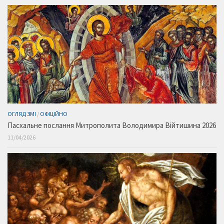
ОГЛЯД ЗМІ
/
ОФІЦІЙНО
Пасхальне послання Митрополита Володимира Війтишина 2026
11/04/2026