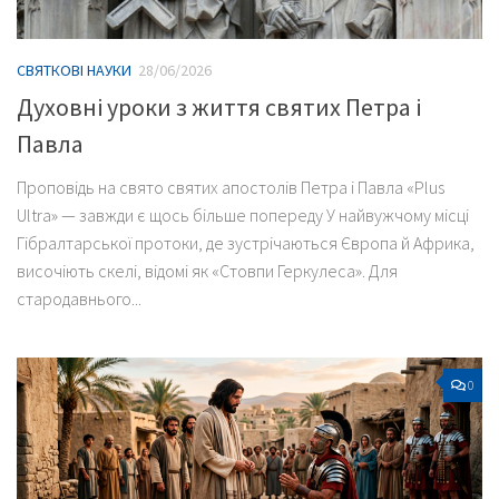
СВЯТКОВІ НАУКИ
28/06/2026
Духовні уроки з життя святих Петра і
Павла
Проповідь на свято святих апостолів Петра і Павла «Plus
Ultra» — завжди є щось більше попереду У найвужчому місці
Гібралтарської протоки, де зустрічаються Європа й Африка,
височіють скелі, відомі як «Стовпи Геркулеса». Для
стародавнього...
0