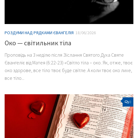
РОЗДУМИ НАД РЯДКАМИ ЄВАНГЕЛІЯ
18/06/2026
Око — світильник тіла
Проповідь на 3 неділю після Зіслання Святого Духа Святе
Євангеліє від Матея (6:22-23) «Світло тіла – око. Як, отже, твоє
око здорове, все тіло твоє буде світле. А коли твоє око лихе,
все тіло...
0