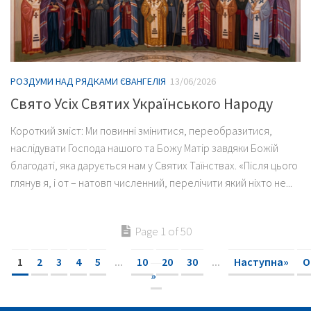
РОЗДУМИ НАД РЯДКАМИ ЄВАНГЕЛІЯ
13/06/2026
Свято Усіх Святих Українського Народу
Короткий зміст: Ми повинні змінитися, переобразитися,
наслідувати Господа нашого та Божу Матір завдяки Божій
благодаті, яка дарується нам у Святих Таїнствах. «Після цього
глянув я, і от – натовп численний, перелічити який ніхто не...
Page 1 of 50
1
2
3
4
5
...
10
20
30
...
Наступна»
О
»