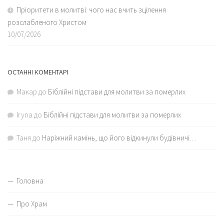
Пріоритети в молитві: чого нас вчить зцілення
розслабленого Христом
10/07/2026
ОСТАННІ КОМЕНТАРІ
Макар
до
Біблійні підстави для молитви за померлих
Iryna
до
Біблійні підстави для молитви за померлих
Таня
до
Наріжний камінь, що його відкинули будівничі…
Головна
Про Храм