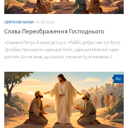
СВЯТКОВІ НАУКИ
05/08/2026
Слава Переображення Господнього
«Озвався Петро й каже до Ісуса: «Раббі, добре нам тут бути!
Зробімо три намети: один для Тебе, один для Мойсея і один
для Іллі». Бо не знав, що казати, так вони були налякані. І...
0