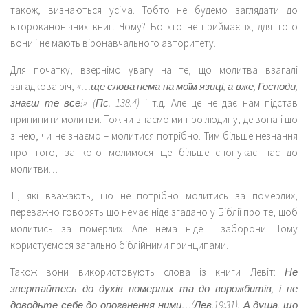
також, визнаються усіма. Тобто не будемо заглядати до
второканонічних книг. Чому? Бо хто не приймає їх, для того
вони і не мають віронавчального авторитету.
Для початку, взернімо увагу на те, що молитва взагалі
загадкова річ,
«…ще слова нема на моїм язиці, а вже, Господи,
знаєш те все!» (Пс. 138.4)
і т.д. Але це не дає нам підстав
припинити молитви. Тож чи знаємо ми про людину, де вона і що
з нею, чи не знаємо – молитися потрібно. Тим більше незнання
про того, за кого молимося ще більше спонукає нас до
молитви…
Ті, які вважають, що не потрібно молитись за померлих,
переважно говорять що немає ніде згадано у Біблії про те, щоб
молитись за померлих. Але нема ніде і заборони. Тому
користуємося загально біблійними принципами.
Також вони використовують слова із книги Левіт:
Не
звертайтесь до духів померлих та до ворожбитів, і не
доводьте себе до опоганення ними…(Лев.19:31).
А душа, що