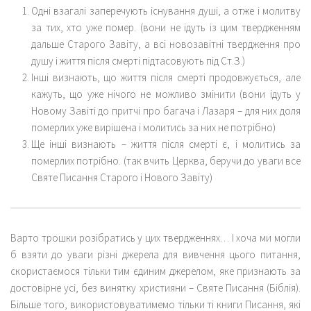
Одні взагалі заперечують існування душі, а отже і молитву
за тих, хто уже помер. (вони не ідуть із цим твердженням
дальше Старого Завіту, а всі новозавітні твердження про
душу і життя після смерті підтасовують під Ст.З.)
Інші визнають, що життя після смерті продовжується, але
кажуть, що уже нічого не можливо змінити (вони ідуть у
Новому Завіті до притчі про багача і Лазаря – для них доля
померлих уже вирішена і молитись за них не потрібно)
Ще інші визнають – життя після смерті є, і молитись за
померлих потрібно. (так вчить Церква, беручи до уваги все
Святе Писання Старого і Нового Завіту)
Варто трошки розібратись у цих твердженнях… І хоча ми могли
б взяти до уваги різні джерела для вивчення цього питання,
скористаємося тільки тим єдиним джерелом, яке признають за
достовірне усі, без винятку християни – Святе Писання (Біблія).
Більше того, використовуватимемо тільки ті книги Писання, які