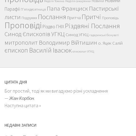
Новини
Новини
Неділя Томина
Неділя самарянки
Пастирські
Папа Франциск
Парафії
П'ятидесятниця
Послання
Притчі
листи
Притча
Проповідь
Подружжя
Проповіді
Різдвяні Послання
Різдво ГНІХ
Синод Єпископів УГКЦ
Синод УГКЦ
гадаринські біснуваті
митрополит Володимир Війтишин
о. Яцек Салій
єпископ Василій Івасюк
єпископат УГКЦ
ЦИТАТА ДНЯ
Бог простий, тоді як ми вигадуємо різні ускладнення
—
Жан Корбон.
Наступна цитата »
НЕДАВНІ ЗАПИСИ