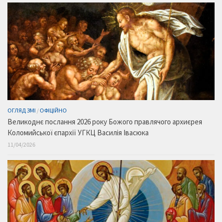
ОГЛЯД ЗМІ
/
ОФІЦІЙНО
Великоднє послання 2026 року Божого правлячого архиєрея
Коломийської єпархії УГКЦ Василія Івасюка
11/04/2026