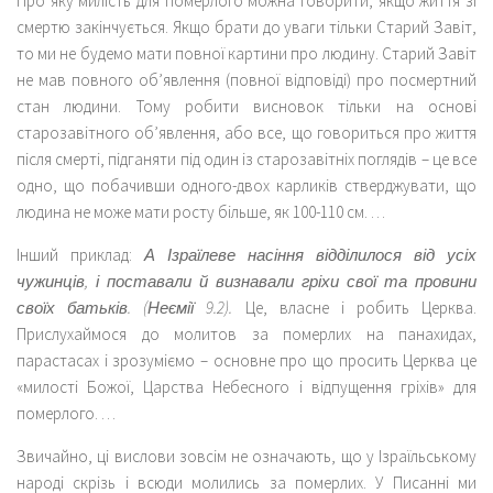
Про яку милість для померлого можна говорити, якщо життя зі
смертю закінчується. Якщо брати до уваги тільки Старий Завіт,
то ми не будемо мати повної картини про людину. Старий Завіт
не мав повного об’явлення (повної відповіді) про посмертний
стан людини. Тому робити висновок тільки на основі
старозавітного об’явлення, або все, що говориться про життя
після смерті, підганяти під один із старозавітніх поглядів – це все
одно, що побачивши одного-двох карликів стверджувати, що
людина не може мати росту більше, як 100-110 см. …
Інший приклад:
А Ізраїлеве насіння відділилося від усіх
чужинців, і поставали й визнавали гріхи свої та провини
своїх батьків. (Неємії 9.2).
Це, власне і робить Церква.
Прислухаймося до молитов за померлих на панахидах,
парастасах і зрозуміємо – основне про що просить Церква це
«милості Божої, Царства Небесного і відпущення гріхів» для
померлого. …
Звичайно, ці вислови зовсім не означають, що у Ізраїльському
народі скрізь і всюди молились за померлих. У Писанні ми