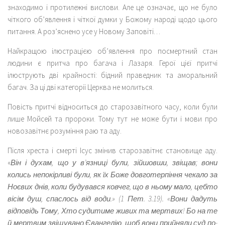
знаходимо і протилежні вислови. Але це означає, що не було
чіткого об’явлення і чіткої думки у Божому народі щодо цього
питання. А роз’яснено усе у Новому Заповіті…
Найкращою ілюстрацією об’явлення про посмертний стан
людини є притча про багача і Лазаря. Герої цієї притчі
ілюструють дві крайності: бідний праведник та аморальний
багач. За ці дві категорії Церква не молиться.
Повість притчі відноситься до старозавітного часу, коли були
лише Мойсей та пророки. Тому тут не може бути і мови про
новозавітнє розуміння раю та аду.
Після хреста і смерті Ісус змінив старозавітнє становище аду.
«
Він і духам, що у в’язниці були, зійшовши, звіщав; вони
колись непокірливі були, як їх Боже довготерпіння чекало за
Ноєвих днів, коли будувався ковчег, що в ньому мало, цебто
вісім душ, спаслось від води.» (1 Пет. 3.19). «Вони дадуть
відповідь Тому, Хто судитиме живих та мертвих! Бо на те
й мертвим звіщувано Євангелію, щоб вони прийняли суд по-