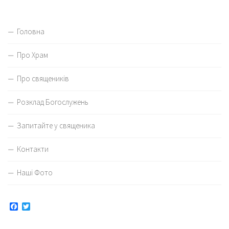
Головна
Про Храм
Про священиків
Розклад Богослужень
Запитайте у священика
Контакти
Наші Фото
Facebook
Twitter