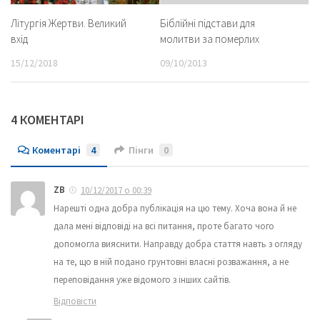
Літургія Жертви. Великий
Біблійні підстави для
вхід
молитви за померлих
15/12/2018
09/10/2013
4 КОМЕНТАРІ
Коментарі
4
Пінги
0
ZB
10/12/2017 о 00:39
Нарешті одна добра публікація на цю тему. Хоча вона й не
дала мені відповіді на всі питання, проте багато чого
допомогла вияснити. Направду добра стаття навть з огляду
на те, що в ній подано грунтовні власні розважання, а не
переповідання уже відомого з інших сайтів.
Відповісти