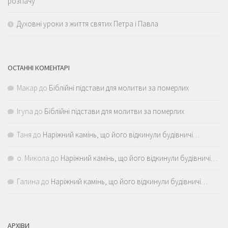
розпачу
Духовні уроки з життя святих Петра і Павла
ОСТАННІ КОМЕНТАРІ
Макар
до
Біблійні підстави для молитви за померлих
Iryna
до
Біблійні підстави для молитви за померлих
Таня
до
Наріжний камінь, що його відкинули будівничі…
о. Микола
до
Наріжний камінь, що його відкинули будівничі…
Галина
до
Наріжний камінь, що його відкинули будівничі…
АРХІВИ