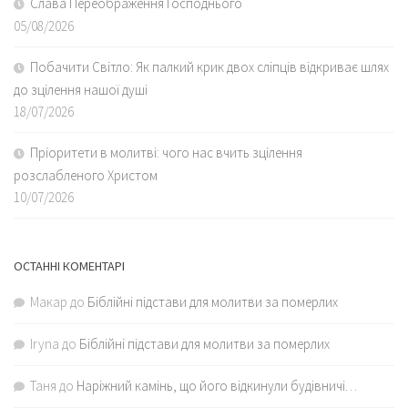
Слава Переображення Господнього
05/08/2026
Побачити Світло: Як палкий крик двох сліпців відкриває шлях
до зцілення нашої душі
18/07/2026
Пріоритети в молитві: чого нас вчить зцілення
розслабленого Христом
10/07/2026
ОСТАННІ КОМЕНТАРІ
Макар
до
Біблійні підстави для молитви за померлих
Iryna
до
Біблійні підстави для молитви за померлих
Таня
до
Наріжний камінь, що його відкинули будівничі…