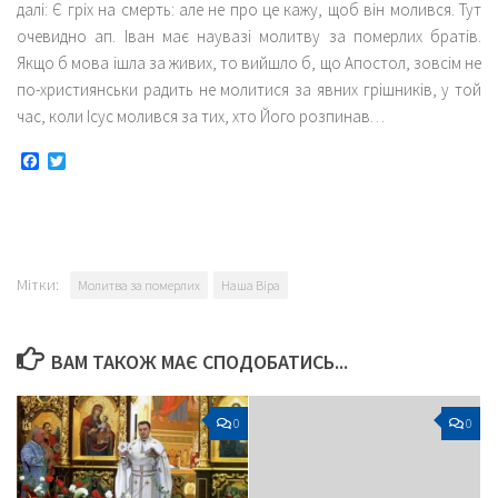
далі: Є гріх на смерть: але не про це кажу, щоб він молився. Тут
очевидно ап. Іван має наувазі молитву за померлих братів.
Якщо б мова ішла за живих, то вийшло б, що Апостол, зовсім не
по-християнськи радить не молитися за явних грішників, у той
час, коли Ісус молився за тих, хто Його розпинав…
Facebook
Twitter
Мітки:
Молитва за померлих
Наша Віра
ВАМ ТАКОЖ МАЄ СПОДОБАТИСЬ...
0
0