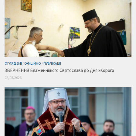
ОГЛЯД ЗМІ
/
ОФІЦІЙНО
/
ПУБЛІКАЦІЇ
ЗВЕРНЕННЯ Блаженнішого Святослава до Дня хворого
02/05/2026