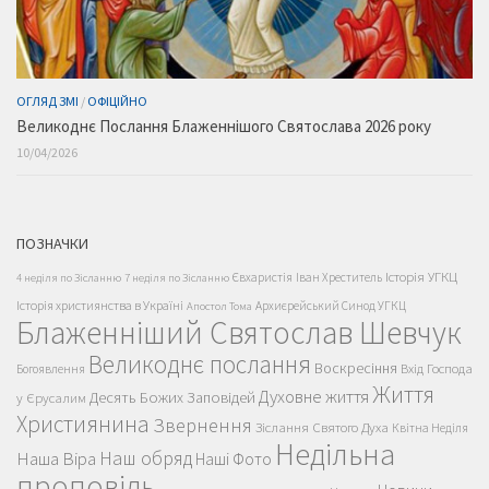
ОГЛЯД ЗМІ
/
ОФІЦІЙНО
Великоднє Послання Блаженнішого Святослава 2026 року
10/04/2026
ПОЗНАЧКИ
Історія УГКЦ
Євхаристія
Іван Хреститель
4 неділя по Зісланню
7 неділя по Зісланню
Історія християнства в Україні
Архиєрейський Синод УГКЦ
Апостол Тома
Блаженніший Святослав Шевчук
Великоднє послання
Воскресіння
Вхід Господа
Богоявлення
Життя
Духовне життя
Десять Божих Заповідей
у Єрусалим
Християнина
Звернення
Зіслання Святого Духа
Квітна Неділя
Недільна
Наш обряд
Наша Віра
Наші Фото
проповідь