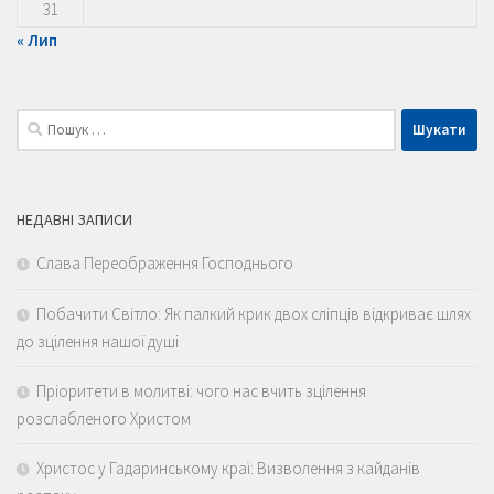
31
« Лип
Пошук:
НЕДАВНІ ЗАПИСИ
Слава Переображення Господнього
Побачити Світло: Як палкий крик двох сліпців відкриває шлях
до зцілення нашої душі
Пріоритети в молитві: чого нас вчить зцілення
розслабленого Христом
Христос у Гадаринському краї: Визволення з кайданів