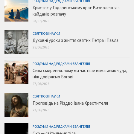
РОЗДУМИ НАД РЯДКАМИ ЄВАНГЕЛІЯ
Христос у Гадаринському краї: Визволення з
кайданів розпачу
03/07/2026
СВЯТКОВІ НАУКИ
Духовні уроки з життя святих Петра і Павла
28/06/2026
РОЗДУМИ НАД РЯДКАМИ ЄВАНГЕЛІЯ
Сила смирення: чому ми частіше вимагаємо чуда,
ніж довіряємо Богові
27/06/2026
СВЯТКОВІ НАУКИ
Проповідь на Різдво Івана Хрестителя
23/06/2026
РОЗДУМИ НАД РЯДКАМИ ЄВАНГЕЛІЯ
Око — світильник тіла