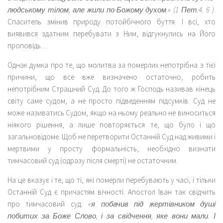
людському тілом, але жили по-Божому духом.» (1 Пет.4. 6 )
.
Спаситель змінив природу потойбічного буття. І всі, хто
виявився здатним перебувати з Ним, відгукнулись на Його
проповідь…
Однак думка про те, що молитва за померлих непотрібна з тієї
причини, що все вже визначено остаточно, робить
непотрібним Страшний Суд. До того ж Господь називав кінець
світу саме судом, а не просто підведенням підсумків. Суд не
може називатись Судом, якщо на ньому реально не виноситься
ніякого рішення, а лише повторяється те, що було і що
загальновідоме. Щоб не перетворити Останній Суд над живими і
мертвими у просту формальність, необхідно визнати
тимчасовий суд (одразу після смерті) не остаточним.
На це вказує і те, що ті, які померли перебувають у часі, і тільки
Останній Суд є причастям вічності. Апостол Іван так свідчить
про тимчасовий суд:
«я побачив під жертівником душі
побитих за Боже Слово, і за свідчення, яке вони мали. І