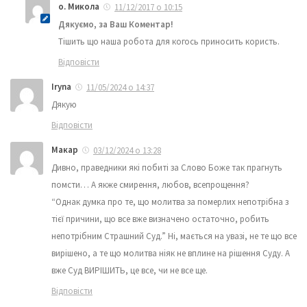
о. Микола
11/12/2017 о 10:15
Дякуємо, за Ваш Коментар!
Тішить що наша робота для когось приносить користь.
Відповісти
Iryna
11/05/2024 о 14:37
Дякую
Відповісти
Макар
03/12/2024 о 13:28
Дивно, праведники які побиті за Слово Боже так прагнуть
помсти… А якже смирення, любов, всепрощення?
“Однак думка про те, що молитва за померлих непотрібна з
тієї причини, що все вже визначено остаточно, робить
непотрібним Страшний Суд.” Ні, мається на увазі, не те що все
вирішено, а те що молитва ніяк не вплине на рішення Суду. А
вже Суд ВИРІШИТЬ, це все, чи не все ще.
Відповісти