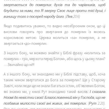
звертається до померлих духів та до чарівників, щоб
блудити за ними, то Я зверну Своє лице проти тієї душі, і
винищу того з-посеред народу його. (Лев.20:6)
Якщо подивитись уважно, то видно неозброєним оком, що ці
вислови говорять про звертання до померлих із якоюсь
корисливою метою. Церква молиться «за» померлих, а не
звертається «до» померлих.
З іншого боку, чи можемо знайти у Біблії фразу «молитись за
померлих – гріх, мерзота перед Богом», або щось у цьому плані?
… Звичайно що ні!!!
А з іншого боку, чи знаходимо ми у Біблії підставу, щоб, хоча
таким чином звертатися до Бога за померлих? Ще у Старому
Завіті, коли люди ще не знали багатьох істин, об’явлених Богом,
які знаємо ми, у книзі Рут знаходимо такий вислів:
І сказала
Ноомі до невістки своєї: Благословенний він у Господа, що не
позбавив милости своєї ані живих, ані померлих. (Рут 2.20).