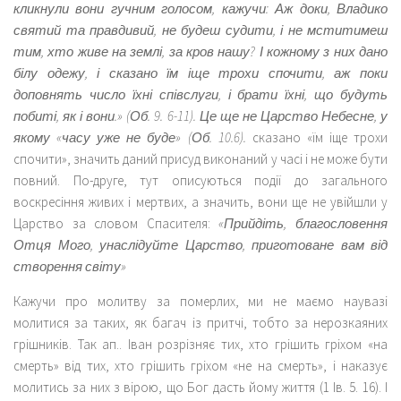
кликнули вони гучним голосом, кажучи: Аж доки, Владико
святий та правдивий, не будеш судити, і не мститимеш
тим, хто живе на землі, за кров нашу? І кожному з них дано
білу одежу, і сказано їм іще трохи спочити, аж поки
доповнять число їхні співслуги, і брати їхні, що будуть
побиті, як і вони.» (Об. 9. 6-11). Це ще не Царство Небесне, у
якому «часу уже не буде» (Об. 10.6).
сказано «їм іще трохи
спочити», значить даний присуд виконаний у часі і не може бути
повний. По-друге, тут описуються події до загального
воскресіння живих і мертвих, а значить, вони ще не увійшли у
Царство за словом Спасителя:
«Прийдіть, благословення
Отця Мого, унаслідуйте Царство, приготоване вам від
створення світу»
Кажучи про молитву за померлих, ми не маємо наувазі
молитися за таких, як багач із притчі, тобто за нерозкаяних
грішників. Так ап.. Іван розрізняє тих, хто грішить гріхом «на
смерть» від тих, хто грішить гріхом «не на смерть», і наказує
молитись за них з вірою, що Бог дасть йому життя (1 Ів. 5. 16). І