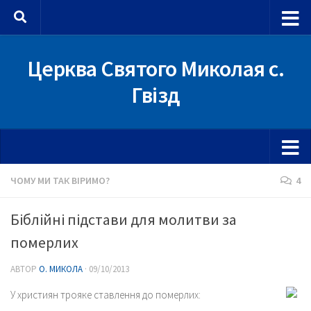
Skip to content
Церква Святого Миколая с.
Гвізд
ЧОМУ МИ ТАК ВІРИМО?
4
Біблійні підстави для молитви за
померлих
АВТОР
О. МИКОЛА
·
09/10/2013
У християн трояке ставлення до померлих: