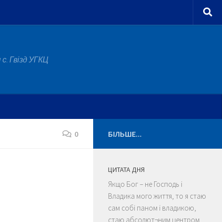
с. Гвізд УГКЦ
0
БІЛЬШЕ...
ЦИТАТА ДНЯ
Якщо Бог – не Господь і
Владика мого життя, то я стаю
сам собі паном і владикою,
стаю абсолют¬ним центром