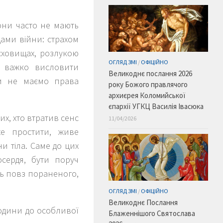
они часто не мають
дами війни: страхом
осховищах, розлукою
ОГЛЯД ЗМІ
/
ОФІЦІЙНО
і важко висловити
Великоднє послання 2026
ми не маємо права
року Божого правлячого
архиєрея Коломийської
єпархії УГКЦ Василія Івасюка
х, хто втратив сенс
11/04/2026
е простити, живе
ни тіла. Саме до цих
сердя, бути поруч
ть повз пораненого,
ОГЛЯД ЗМІ
/
ОФІЦІЙНО
Великоднє Послання
родини до особливої
Блаженнішого Святослава