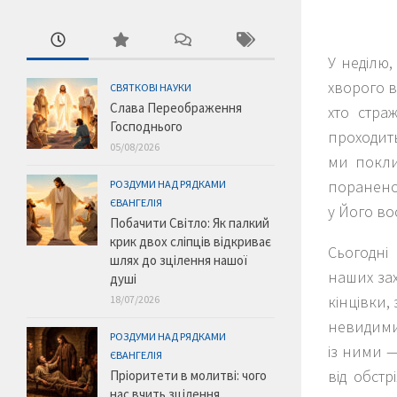
У неділю,
хворого в
СВЯТКОВІ НАУКИ
Слава Переображення
хто стра
Господнього
проходить
05/08/2026
ми покли
пораненом
РОЗДУМИ НАД РЯДКАМИ
ЄВАНГЕЛІЯ
у Його во
Побачити Світло: Як палкий
крик двох сліпців відкриває
Сьогодні
шлях до зцілення нашої
наших зах
душі
кінцівки,
18/07/2026
невидими
РОЗДУМИ НАД РЯДКАМИ
із ними —
ЄВАНГЕЛІЯ
від обстр
Пріоритети в молитві: чого
нас вчить зцілення