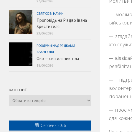
молитви і
27/06/2026
— молімо
СВЯТКОВІ НАУКИ
Проповідь на Різдво Івана
військових
Хрестителя
23/06/2026
— згадайм
хто служи
РОЗДУМИ НАД РЯДКАМИ
ЄВАНГЕЛІЯ
— відвіда
Око — світильник тіла
реабіліта
18/06/2026
— підтр
волонтер
КАТЕГОРІЇ
пораненн
Категорії
— просімо
для кожно
Серпень 2026
Як зазнач