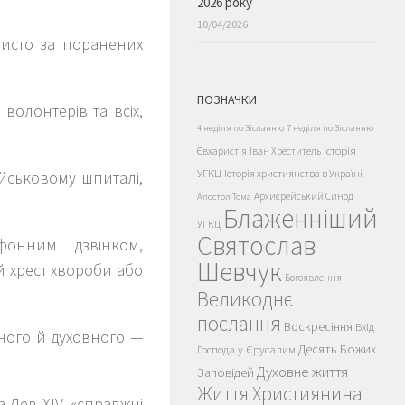
2026 року
10/04/2026
бисто за поранених
ПОЗНАЧКИ
 волонтерів та всіх,
4 неділя по Зісланню
7 неділя по Зісланню
Історія
Євхаристія
Іван Хреститель
УГКЦ
Історія християнства в Україні
ійськовому шпиталі,
Архиєрейський Синод
Апостол Тома
Блаженніший
УГКЦ
Святослав
фонним дзвінком,
Шевчук
й хрест хвороби або
Богоявлення
Великоднє
послання
Воскресіння
Вхід
чного й духовного —
Десять Божих
Господа у Єрусалим
Духовне життя
Заповідей
Життя Християнина
 Лев ХIV, «справжні