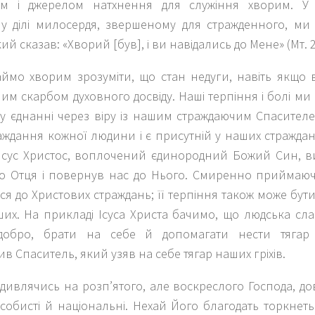
м і джерелом натхнення для служіння хворим. У к
у ділі милосердя, звершеному для стражденного, ми
ий сказав: «Хворий [був], і ви навідались до Мене» (Мт. 2
ймо хворим зрозуміти, що стан недуги, навіть якщо 
им скарбом духовного досвіду. Наші терпіння і болі м
у єднанні через віру із нашим страждаючим Спасителе
раждання кожної людини і є присутній у наших страждан
Ісус Христос, воплочений єдинородний Божий Син, 
о Отця і повернув нас до Нього. Смиренно приймаю
ся до Христових страждань; її терпіння також може бут
ших. На прикладі Ісуса Христа бачимо, що людська сла
добро, брати на себе й допомагати нести тягар 
ив Спаситель, який узяв на себе тягар наших гріхів.
 дивлячись на розп’ятого, але воскреслого Господа, до
собисті й національні. Нехай Його благодать торкнет