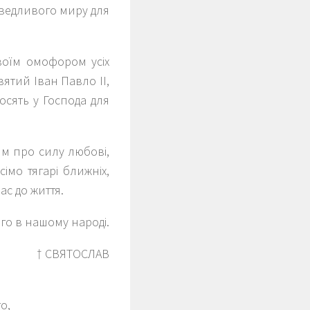
раведливого миру для
воїм омофором усіх
вятий Іван Павло ІІ,
осять у Господа для
ям про силу любові,
імо тягарі ближніх,
ас до життя.
го в нашому народі.
† СВЯТОСЛАВ
о,