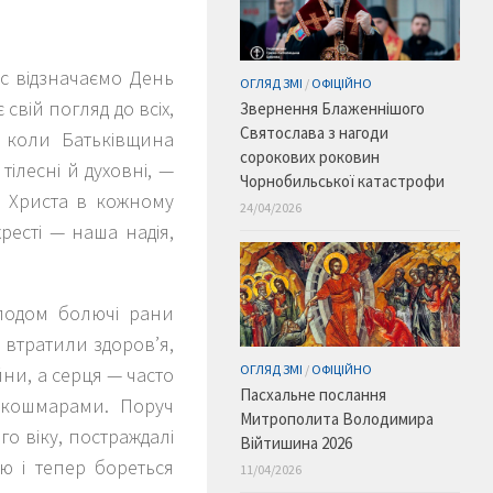
ас відзначаємо День
ОГЛЯД ЗМІ
/
ОФІЦІЙНО
свій погляд до всіх,
Звернення Блаженнішого
Святослава з нагоди
, коли Батьківщина
сорокових роковин
ілесні й духовні, —
Чорнобильської катастрофи
 Христа в кожному
24/04/2026
ресті — наша надія,
подом болючі рани
 втратили здоров’я,
ОГЛЯД ЗМІ
/
ОФІЦІЙНО
йни, а серця — часто
Пасхальне послання
 кошмарами. Поруч
Митрополита Володимира
го віку, постраждалі
Війтишина 2026
ою і тепер бореться
11/04/2026