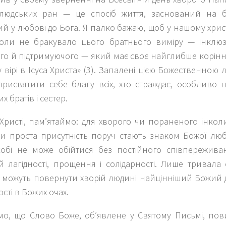
 людських ран — це спосіб життя, заснований на б
й у любові до Бога. Я палко бажаю, щоб у нашому хри
коли не бракувало цього братнього виміру — інклюз
го й підтримуючого — який має своє найглибше корінн
у вірі в Ісуса Христа» (3). Запалені цією Божественною
рисвятити себе благу всіх, хто страждає, особливо н
х братів і сестер.
 Христі, пам’ятаймо: для хворого чи пораненого інко
чи проста присутність поруч стають знаком Божої люб
собі не може обійтися без постійного співпережива
й лагідності, прощення і солідарності. Лише тривала
 можуть повернути хворій людині найцінніший Божий 
ості в Божих очах.
мо, що Слово Боже, об’явлене у Святому Письмі, пов