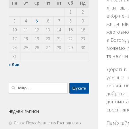
Пн
Вт
Ср
Чт
Пт
Сб
Нд
ліки від
1
2
вкорінени
3
4
5
6
7
8
9
життя ні
10
11
12
13
14
15
16
жертовно
17
18
19
20
21
22
23
з Богом, 
можемо п
24
25
26
27
28
29
30
та немічни
31
« Лип
Дорогі в
усмішка 
хворій о
Пошук:
доброти 
допомога
своєї гідн
НЕДАВНІ ЗАПИСИ
Пам’ятай
Слава Переображення Господнього