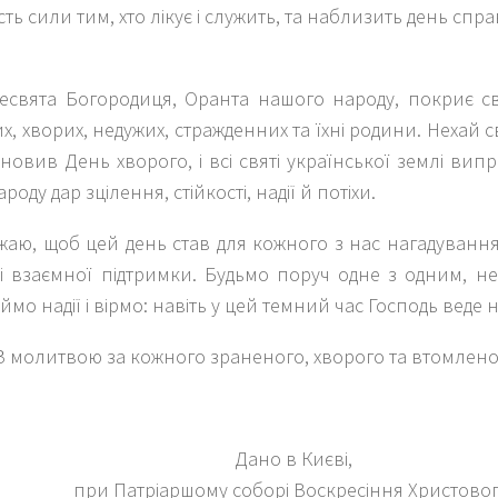
асть сили тим, хто лікує і служить, та наблизить день сп
есвята Богородиця, Оранта нашого народу, покриє с
, хворих, недужих, стражденних та їхні родини. Нехай с
новив День хворого, і всі святі української землі випр
оду дар зцілення, стійкості, надії й потіхи.
жаю, щоб цей день став для кожного з нас нагадуванн
 і взаємної підтримки. Будьмо поруч одне з одним, нес
ймо надії і вірмо: навіть у цей темний час Господь веде н
З молитвою за кожного зраненого, хворого та втомлено
Дано в Києві,
при Патріаршому соборі Воскресіння Христовог