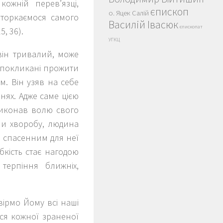
ожній перев’язці,
єпископ
о. Яцек Салій
 торкаємося самого
Василій Івасюк
єпископат
5, 36).
УГКЦ
він тривалий, може
и покликані прожити
м. Він узяв на себе
нях. Адже саме цією
виконав волю свого
чи хворобу, людина
и спасенним для неї
бкість стає нагодою
терпіння ближніх,
вірмо Йому всі наші
ься кожної зраненої