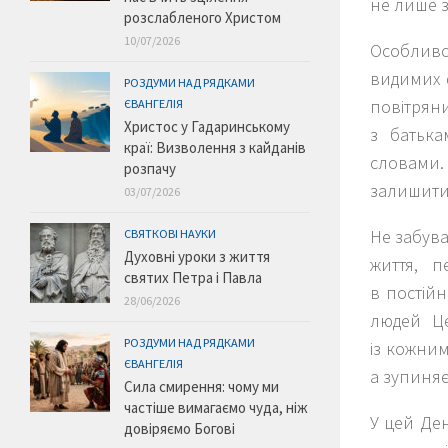
не лише з
розслабленого Христом
10/07/2026
Особливо
видимих ф
РОЗДУМИ НАД РЯДКАМИ
повітрян
ЄВАНГЕЛІЯ
Христос у Гадаринському
з батька
краї: Визволення з кайданів
словами.
розпачу
залишити 
03/07/2026
Не забува
СВЯТКОВІ НАУКИ
Духовні уроки з життя
життя, 
святих Петра і Павла
в постійн
28/06/2026
людей Це
РОЗДУМИ НАД РЯДКАМИ
із кожни
ЄВАНГЕЛІЯ
а зупиняє
Сила смирення: чому ми
частіше вимагаємо чуда, ніж
У цей Ден
довіряємо Богові