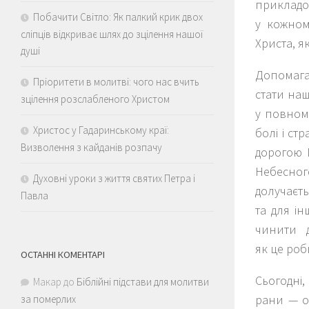
прикладо
Побачити Світло: Як палкий крик двох
у кожном
сліпців відкриває шлях до зцілення нашої
Христа, як
душі
Допомага
Пріоритети в молитві: чого нас вчить
стати наш
зцілення розслабленого Христом
у повном
Христос у Гадаринському краї:
болі і ст
Визволення з кайданів розпачу
дорогою 
Небесног
Духовні уроки з життя святих Петра і
долучаєть
Павла
та для ін
чинити 
як це роб
ОСТАННІ КОМЕНТАРІ
Сьогодні,
Макар
до
Біблійні підстави для молитви
рани — о
за померлих