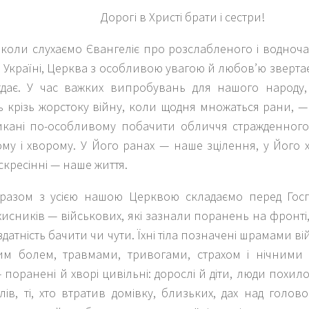
Дорогі в Христі брати і сестри!
 коли слухаємо Євангеліє про розслабленого і водноч
 Україні, Церква з особливою увагою й любов’ю звертає 
ждає. У час важких випробувань для нашого народу
 крізь жорстоку війну, коли щодня множаться рани, — т
кані по-особливому побачити обличчя стражденного
у і хворому. У Його ранах — наше зцілення, у Його х
скресінні — наше життя.
 разом з усією нашою Церквою складаємо перед Гос
исників — військових, які зазнали поранень на фронті,
 здатність бачити чи чути. Їхні тіла позначені шрамами ві
м болем, травмами, тривогами, страхом і нічними
 поранені й хворі цивільні: дорослі й діти, люди похило
ілів, ті, хто втратив домівку, близьких, дах над голов