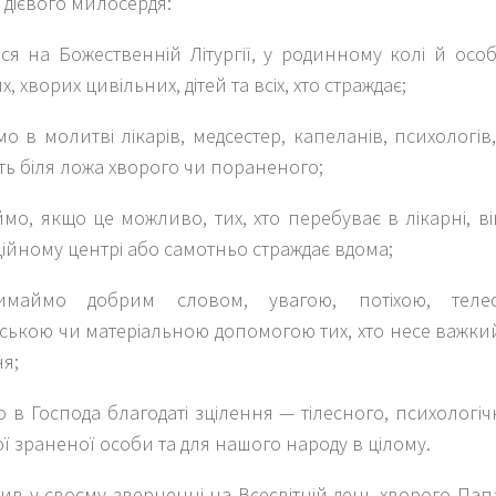
 дієвого милосердя:
ся на Божественній Літургії, у родинному колі й осо
, хворих цивільних, дітей та всіх, хто страждає;
о в молитві лікарів, медсестер, капеланів, психологів,
ть біля ложа хворого чи пораненого;
ймо, якщо це можливо, тих, хто перебуває в лікарні, в
ційному центрі або самотньо страждає вдома;
имаймо добрим словом, увагою, потіхою, теле
ською чи матеріальною допомогою тих, хто несе важки
я;
 в Господа благодаті зцілення — тілесного, психологі
ї зраненої особи та для нашого народу в цілому.
ив у своєму зверненні на Всесвітній день хворого Папа