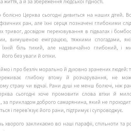
а життя, а й за збереження людської гідності.
 болісно Церква сьогодні дивиться на наших дітей. В
ізичних ран, але їхні серця позначені глибокими слі
их тривог, досвідом переховування в підвалах і бомб
ми, вимушеною еміграцією, тяжкими спогадами, як
 Їхній біль тихий, але надзвичайно глибокий, і 
його без уваги й опіки.
ймо і про безліч морально й духовно зранених людей: ти
переживає глибоку втому й розчарування, не мож
ому страху чи відчаї. Рани душі не менш болючі, ніж ра
рква сьогодні хоче промовити слова втіхи й мило
м, за прикладом доброго самарянина, який не проходи
ться і перев’язує його рани, підтримує і супроводжує.
ь хворого закликаємо всі наші парафії, спільноти та 