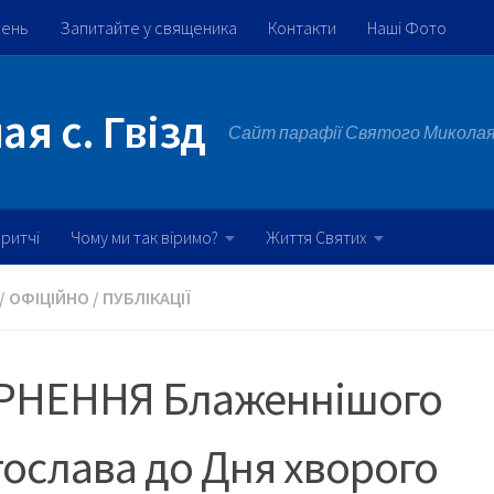
жень
Запитайте у священика
Контакти
Наші Фото
я с. Гвізд
Сайт парафії Святого Миколая 
ритчі
Чому ми так віримо?
Життя Святих
/
ОФІЦІЙНО
/
ПУБЛІКАЦІЇ
РНЕННЯ Блаженнішого
ослава до Дня хворого