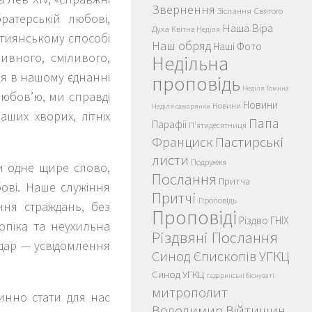
Звернення
Зіслання Святого
ратерській любові,
Наша Віра
Духа
Квітна Неділя
стиянському способі
Наш обряд
Наші Фото
ивного, сміливого,
Недільна
я в нашому єднанні
проповідь
Неділя Томина
 любов’ю, ми справді
Новини
Новини
Неділя самарянки
аших хворих, літніх
Папа
Парафії
П'ятидесятниця
Пастирські
Франциск
листи
Подружжя
ли одне щире слово,
Послання
Притча
ові. Наше служіння
Притчі
Проповідь
ння страждань, без
Проповіді
Різдво ГНІХ
 опіка та неухильна
Різдвяні Послання
дар — усвідомлення
Синод Єпископів УГКЦ
Синод УГКЦ
гадаринські біснуваті
митрополит
инно стати для нас
Володимир Війтишин