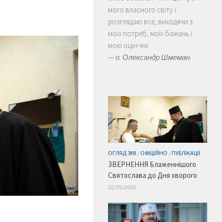
мого власного світу і
розглядаю все, виходячи з
моїх потреб, моїх бажань і
моєї оцін¬ки
—
о. Олександр Шмеман.
ОГЛЯД ЗМІ
/
ОФІЦІЙНО
/
ПУБЛІКАЦІЇ
ЗВЕРНЕННЯ Блаженнішого
Святослава до Дня хворого
02/05/2026