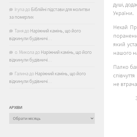
душі, дод
Iryna
до
Біблійні підстави для молитви
України.
за померлих
Нехай Пр
Таня
до
Наріжний камінь, що його
поранених
відкинули будівничі…
який уста
нашого нар
о. Микола
до
Наріжний камінь, що його
відкинули будівничі…
Палко ба
Галина
до
Наріжний камінь, що його
співчуття
відкинули будівничі…
не втрача
АРХІВИ
Архіви