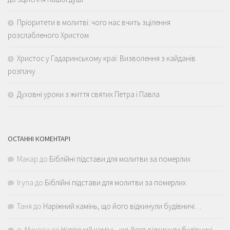
Пріоритети в молитві: чого нас вчить зцілення
розслабленого Христом
Христос у Гадаринському краї: Визволення з кайданів
розпачу
Духовні уроки з життя святих Петра і Павла
ОСТАННІ КОМЕНТАРІ
Макар
до
Біблійні підстави для молитви за померлих
Iryna
до
Біблійні підстави для молитви за померлих
Таня
до
Наріжний камінь, що його відкинули будівничі…
о. Микола
до
Наріжний камінь, що його відкинули будівничі…