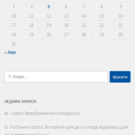
3
4
5
6
7
8
9
10
11
12
13
14
15
16
17
18
19
20
21
22
23
24
25
26
27
28
29
30
31
« Лип
Пошук:
НЕДАВНІ ЗАПИСИ
Слава Переображення Господнього
Побачити Світло: Як палкий крик двох сліпців відкриває шлях
до зцілення нашої душі