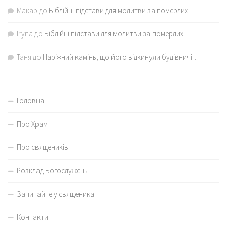
Макар
до
Біблійні підстави для молитви за померлих
Iryna
до
Біблійні підстави для молитви за померлих
Таня
до
Наріжний камінь, що його відкинули будівничі…
Головна
Про Храм
Про священиків
Розклад Богослужень
Запитайте у священика
Контакти