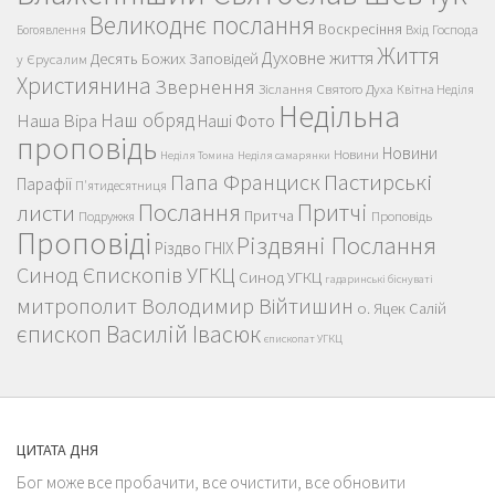
Великоднє послання
Воскресіння
Вхід Господа
Богоявлення
Життя
Духовне життя
Десять Божих Заповідей
у Єрусалим
Християнина
Звернення
Зіслання Святого Духа
Квітна Неділя
Недільна
Наш обряд
Наша Віра
Наші Фото
проповідь
Новини
Новини
Неділя Томина
Неділя самарянки
Пастирські
Папа Франциск
Парафії
П'ятидесятниця
Послання
Притчі
листи
Притча
Проповідь
Подружжя
Проповіді
Різдвяні Послання
Різдво ГНІХ
Синод Єпископів УГКЦ
Синод УГКЦ
гадаринські біснуваті
митрополит Володимир Війтишин
о. Яцек Салій
єпископ Василій Івасюк
єпископат УГКЦ
ЦИТАТА ДНЯ
Бог може все пробачити, все очистити, все обновити