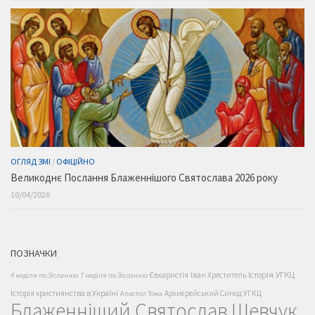
ОГЛЯД ЗМІ
/
ОФІЦІЙНО
Великоднє Послання Блаженнішого Святослава 2026 року
10/04/2026
ПОЗНАЧКИ
Історія УГКЦ
Євхаристія
Іван Хреститель
4 неділя по Зісланню
7 неділя по Зісланню
Історія християнства в Україні
Архиєрейський Синод УГКЦ
Апостол Тома
Блаженніший Святослав Шевчук