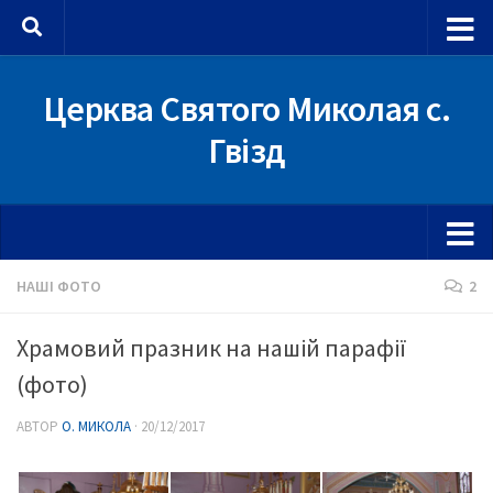
Skip to content
Церква Святого Миколая с.
Гвізд
НАШІ ФОТО
2
Храмовий празник на нашій парафії
(фото)
АВТОР
О. МИКОЛА
·
20/12/2017