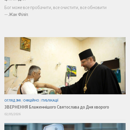
Бог може все пробачити, все очистити, все обновити
—
Жак Філіп.
ОГЛЯД ЗМІ
/
ОФІЦІЙНО
/
ПУБЛІКАЦІЇ
ЗВЕРНЕННЯ Блаженнішого Святослава до Дня хворого
02/05/2026