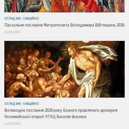
ОГЛЯД ЗМІ
/
ОФІЦІЙНО
Пасхальне послання Митрополита Володимира Війтишина 2026
11/04/2026
ОГЛЯД ЗМІ
/
ОФІЦІЙНО
Великоднє послання 2026 року Божого правлячого архиєрея
Коломийської єпархії УГКЦ Василія Івасюка
11/04/2026