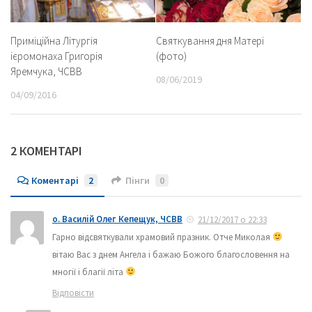
Приміційна Літургія
Святкування дня Матері
ієромонаха Григорія
(фото)
Яремчука, ЧСВВ
08/06/2019
04/09/2016
2 КОМЕНТАРІ
Коментарі
2
Пінги
0
о. Василій Олег Кепещук, ЧСВВ
21/12/2017 о 22:33
Гарно відсвяткували храмовий празник. Отче Миколая
вітаю Вас з днем Ангела і бажаю Божого благословення на
многії і благії літа
Відповісти