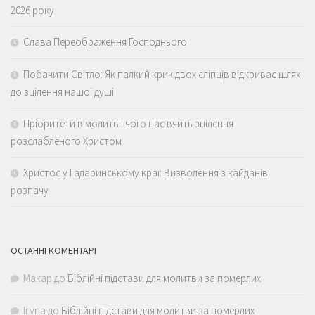
2026 року
Слава Переображення Господнього
Побачити Світло: Як палкий крик двох сліпців відкриває шлях
до зцілення нашої душі
Пріоритети в молитві: чого нас вчить зцілення
розслабленого Христом
Христос у Гадаринському краї: Визволення з кайданів
розпачу
ОСТАННІ КОМЕНТАРІ
Макар
до
Біблійні підстави для молитви за померлих
Iryna
до
Біблійні підстави для молитви за померлих