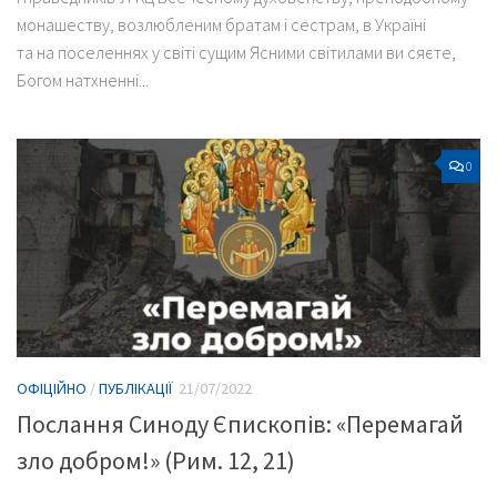
монашеству, возлюбленим братам і сестрам, в Україні
та на поселеннях у світі сущим Ясними світилами ви сяєте,
Богом натхненні...
0
ОФІЦІЙНО
/
ПУБЛІКАЦІЇ
21/07/2022
Послання Синоду Єпископів: «Перемагай
зло добром!» (Рим. 12, 21)