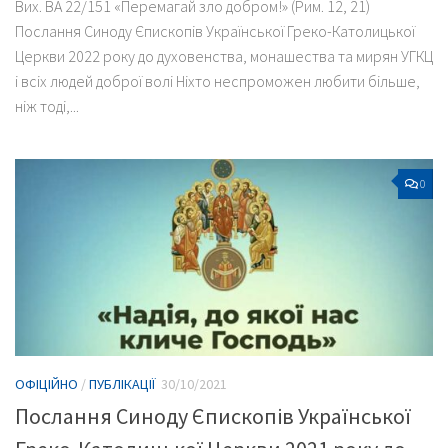
Вих. ВА 22/151 «Перемагай зло добром!» (Рим. 12, 21)
Послання Синоду Єпископів Української Греко-Католицької
Церкви 2022 року до духовенства, монашества та мирян УГКЦ
і всіх людей доброї волі Ніхто неспроможен любити більше,
ніж тоді,...
0
ОФІЦІЙНО
/
ПУБЛІКАЦІЇ
30/10/2021
Послання Синоду Єпископів Української