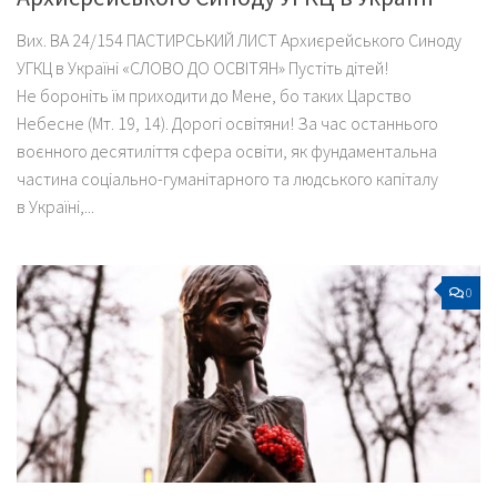
Вих. ВА 24/154 ПАСТИРСЬКИЙ ЛИСТ Архиєрейського Синоду
УГКЦ в Україні «СЛОВО ДО ОСВІТЯН» Пустіть дітей!
Не бороніть їм приходити до Мене, бо таких Царство
Небесне (Мт. 19, 14). Дорогі освітяни! За час останнього
воєнного десятиліття сфера освіти, як фундаментальна
частина соціально-гуманітарного та людського капіталу
в Україні,...
0