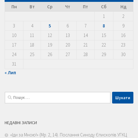
Пн
Вт
Ср
Чт
Пт
Сб
Нд
1
2
3
4
5
6
7
8
9
10
11
12
13
14
15
16
17
18
19
20
21
22
23
24
25
26
27
28
29
30
31
« Лип
Пошук:
НЕДАВНІ ЗАПИСИ
«Іди за Мною!» (Мр. 2, 14). Послання Синоду Єпископів УГКЦ