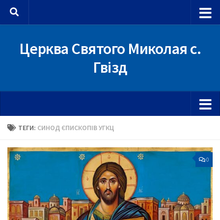
Skip to content
Церква Святого Миколая с.
Гвізд
ТЕГИ:
СИНОД ЄПИСКОПІВ УГКЦ
0