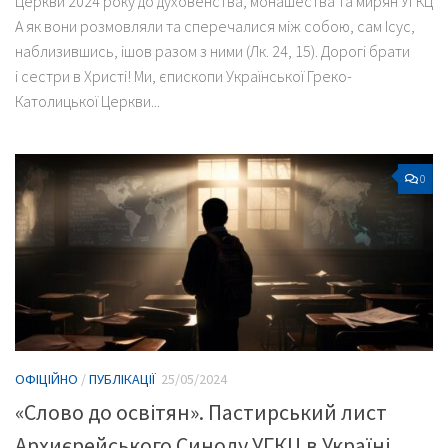
Церкви 2024 року до духовенства, монашества та мирян УГКЦ
А як вони розмовляли та сперечалися між собою, сам Iсус,
наблизившись, ішов разом з ними (Лк. 24, 15). Дорогі брати
і сестри в Христі! Ми, єпископи Української Греко-
Католицької Церкви...
0
ОФІЦІЙНО
/
ПУБЛІКАЦІЇ
25/05/2024
«Слово до освітян». Пастирський лист
Архиєрейського Синоду УГКЦ в Україні