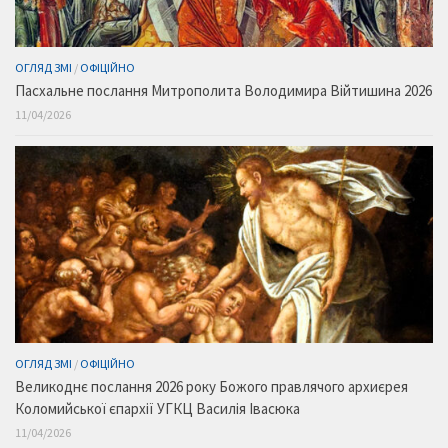
ОГЛЯД ЗМІ
/
ОФІЦІЙНО
Пасхальне послання Митрополита Володимира Війтишина 2026
11/04/2026
ОГЛЯД ЗМІ
/
ОФІЦІЙНО
Великоднє послання 2026 року Божого правлячого архиєрея
Коломийської єпархії УГКЦ Василія Івасюка
11/04/2026