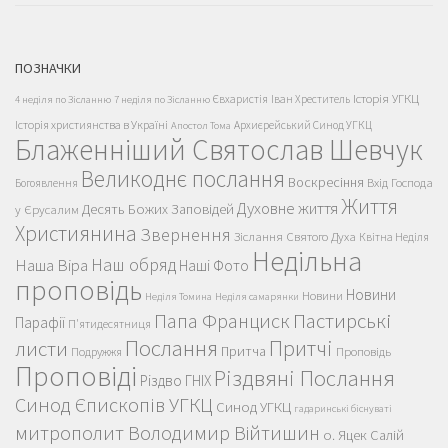
ПОЗНАЧКИ
Історія УГКЦ
Євхаристія
Іван Хреститель
4 неділя по Зісланню
7 неділя по Зісланню
Історія християнства в Україні
Архиєрейський Синод УГКЦ
Апостол Тома
Блаженніший Святослав Шевчук
Великоднє послання
Воскресіння
Вхід Господа
Богоявлення
Життя
Духовне життя
Десять Божих Заповідей
у Єрусалим
Християнина
Звернення
Зіслання Святого Духа
Квітна Неділя
Недільна
Наш обряд
Наша Віра
Наші Фото
проповідь
Новини
Новини
Неділя Томина
Неділя самарянки
Пастирські
Папа Франциск
Парафії
П'ятидесятниця
Послання
Притчі
листи
Притча
Проповідь
Подружжя
Проповіді
Різдвяні Послання
Різдво ГНІХ
Синод Єпископів УГКЦ
Синод УГКЦ
гадаринські біснуваті
митрополит Володимир Війтишин
о. Яцек Салій