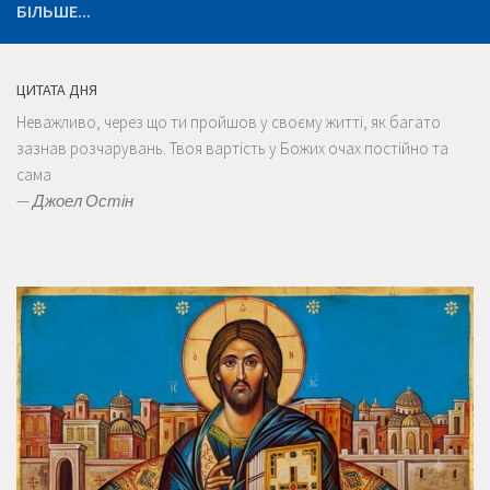
БІЛЬШЕ...
ЦИТАТА ДНЯ
Неважливо, через що ти пройшов у своєму житті, як багато
зазнав розчарувань. Твоя вартість у Божих очах постійно та
сама
—
Джоел Остін