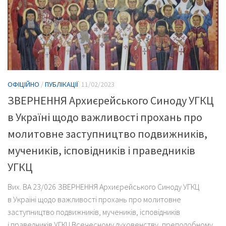
ОФІЦІЙНО
/
ПУБЛІКАЦІЇ
11/02/2023
ЗВЕРНЕННЯ Архиєрейського Синоду УГКЦ
в Україні щодо важливості прохань про
молитовне заступництво подвижників,
мучеників, ісповідників і праведників
УГКЦ
Вих. ВА 23/026 ЗВЕРНЕННЯ Архиєрейського Синоду УГКЦ
в Україні щодо важливості прохань про молитовне
заступництво подвижників, мучеників, ісповідників
і праведників УГКЦ Всечесному духовенству, преподобному