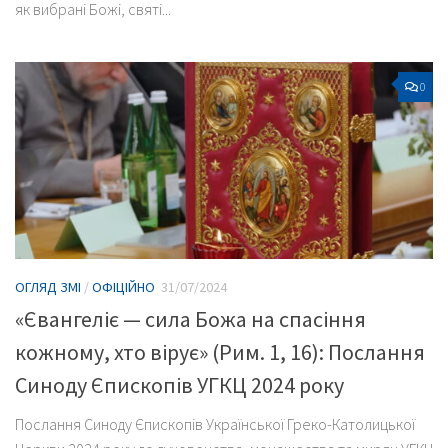
як вибрані Божі, святі...
0
ОГЛЯД ЗМІ
/
ОФІЦІЙНО
31/07/2024
«Євангеліє — сила Божа на спасіння
кожному, хто вірує» (Рим. 1, 16): Послання
Синоду Єпископів УГКЦ 2024 року
Послання Синоду Єпископів Української Греко-Католицької