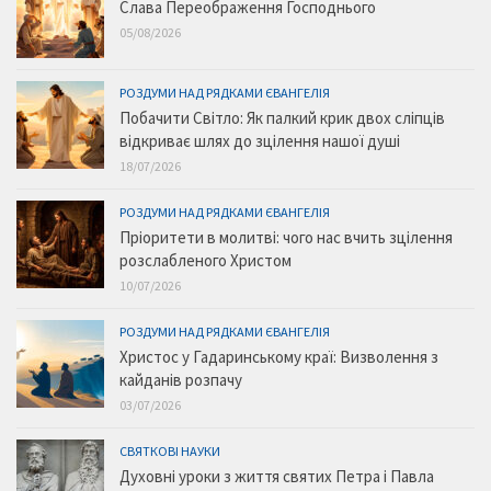
Слава Переображення Господнього
05/08/2026
РОЗДУМИ НАД РЯДКАМИ ЄВАНГЕЛІЯ
Побачити Світло: Як палкий крик двох сліпців
відкриває шлях до зцілення нашої душі
18/07/2026
РОЗДУМИ НАД РЯДКАМИ ЄВАНГЕЛІЯ
Пріоритети в молитві: чого нас вчить зцілення
розслабленого Христом
10/07/2026
РОЗДУМИ НАД РЯДКАМИ ЄВАНГЕЛІЯ
Христос у Гадаринському краї: Визволення з
кайданів розпачу
03/07/2026
СВЯТКОВІ НАУКИ
Духовні уроки з життя святих Петра і Павла