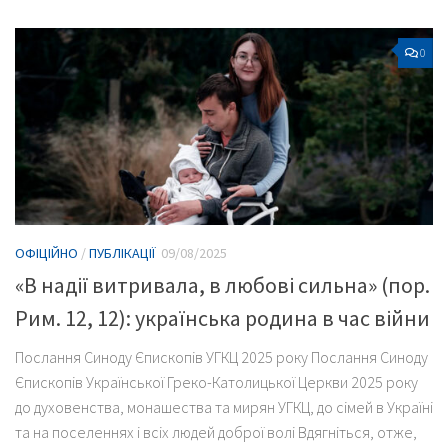
0
ОФІЦІЙНО
/
ПУБЛІКАЦІЇ
09/08/2025
«В надії витривала, в любові сильна» (пор.
Рим. 12, 12): українська родина в час війни
Послання Синоду Єпископів УГКЦ 2025 року Послання Синоду
Єпископів Української Греко-Католицької Церкви 2025 року
до духовенства, монашества та мирян УГКЦ, до сімей в Україні
та на поселеннях і всіх людей доброї волі Вдягніться, отже,