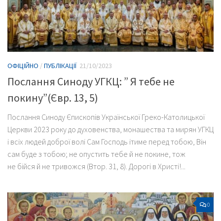
ОФІЦІЙНО
/
ПУБЛІКАЦІЇ
21/10/2023
Послання Синоду УГКЦ: ” Я тебе не
покину”(Євр. 13, 5)
Послання Синоду Єпископів Української Греко-Католицької
Церкви 2023 року до духовенства, монашества та мирян УГКЦ
і всіх людей доброї волі Сам Господь ітиме перед тобою, Він
сам буде з тобою; не опустить тебе й не покине, тож
не бійся й не тривожся (Втор. 31, 8). Дорогі в Христі!...
0