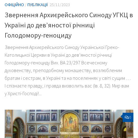
ОФІЦІЙНО
/
ПУБЛІКАЦІЇ
25/11/2023
Звернення Архиєрейського Синоду УГКЦ в
Україні до дев’яностої річниці
Голодомору-геноциду
Звернення Архиєрейського Синоду Української Греко-
Католицької Церкви в Україні до дев’яностої річниці
Голодомору-геноциду Вих. ВА 23/297 Всечесному
духовенству, преподобному монашеству, возлюбленим
братам і сестрам, в Україні та на поселеннях у світі сущим …
I спізнаєте правду, і правда визволить вас (Ів. 8, 32). Мир вам
у Христі-Господі!...
0