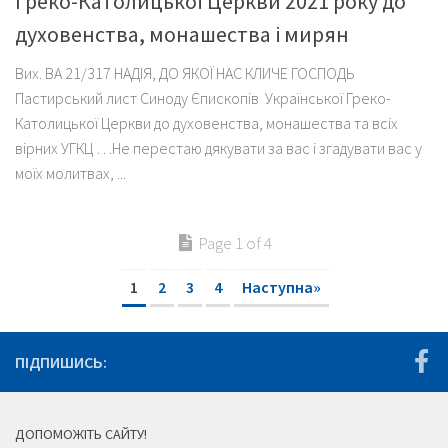
Греко-Католицької Церкви 2021 року до
духовенства, монашества і мирян
Вих. ВА 21/317 НАДІЯ, ДО ЯКОЇ НАС КЛИЧЕ ГОСПОДЬ
Пастирський лист Синоду Єпископів Української Греко-
Католицької Церкви до духовенства, монашества та всіх
вірних УГКЦ …Не перестаю дякувати за вас і згадувати вас у
моїх молитвах, ...
Page 1 of 4
1
2
3
4
Наступна»
ПІДПИШИСЬ:
ДОПОМОЖІТЬ САЙТУ!