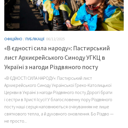
ОФІЦІЙНО
/
ПУБЛІКАЦІЇ
06/12/2025
«В єдності сила народу»: Пастирський
лист Архиєрейського Синоду УГКЦ в
Україні з нагоди Різдвяного посту
«В ЄДНОСТІ СИЛА НАРОДУ»: Пастирський лист
Архиєрейського Синоду Української Греко-Католицької
Церкви в Україні з нагоди Різдвяного посту Дорогі брати
і сестри в Христі Ісусі! У благословенну пору Різдвяного
посту наші серця наповнюються очікуванням не лише
святкового тепла, а й духовного оновлення. Бо Різдво —
не просто...