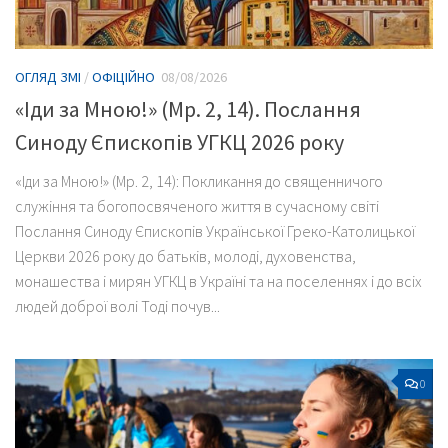
ОГЛЯД ЗМІ
/
ОФІЦІЙНО
08/08/2026
«Іди за Мною!» (Мр. 2, 14). Послання
Синоду Єпископів УГКЦ 2026 року
«Іди за Мною!» (Мр. 2, 14): Покликання до священничого
служіння та богопосвяченого життя в сучасному світі
Послання Синоду Єпископів Української Греко-Католицької
Церкви 2026 року до батьків, молоді, духовенства,
монашества і мирян УГКЦ в Україні та на поселеннях і до всіх
людей доброї волі Тоді почув...
0