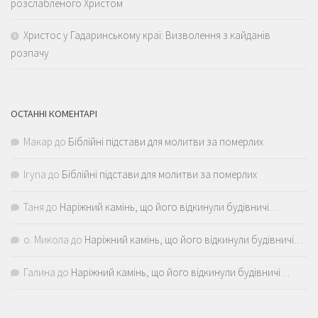
розслабленого Христом
Христос у Гадаринському краї: Визволення з кайданів
розпачу
ОСТАННІ КОМЕНТАРІ
Макар
до
Біблійні підстави для молитви за померлих
Iryna
до
Біблійні підстави для молитви за померлих
Таня
до
Наріжний камінь, що його відкинули будівничі…
о. Микола
до
Наріжний камінь, що його відкинули будівничі…
Галина
до
Наріжний камінь, що його відкинули будівничі…