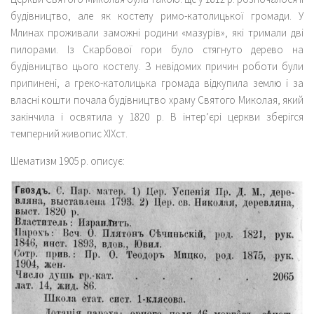
будівництво, але як костелу римо-католицької громади. У
Млинах проживали заможні родини «мазурів», які тримали дві
пилорами. Із Скарбової гори було стягнуто дерево на
будівництво цього костелу. З невідомих причин роботи були
припинені, а греко-католицька громада відкупила землю і за
власні кошти почала будівництво храму Святого Миколая, який
закінчила і освятила у 1820 р. В інтер’єрі церкви зберігся
темперний живопис ХІХст.
Шематизм 1905 р. описує: