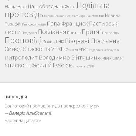
Недільна
Наш обряд
Наша Віра
Наші Фото
проповідь
Новини
Новини
Неділя Томина
Неділя самарянки
Пастирські
Папа Франциск
Парафії
П'ятидесятниця
Послання
Притчі
листи
Притча
Проповідь
Подружжя
Проповіді
Різдвяні Послання
Різдво ГНІХ
Синод Єпископів УГКЦ
Синод УГКЦ
гадаринські біснуваті
митрополит Володимир Війтишин
о. Яцек Салій
єпископ Василій Івасюк
єпископат УГКЦ
ЦИТАТА ДНЯ
Бог готовий промовляти до нас через кожну річ
—
Валеріо Альбісетті.
Наступна цитата »