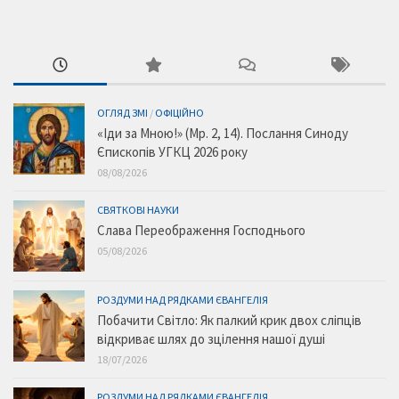
ОГЛЯД ЗМІ
/
ОФІЦІЙНО
«Іди за Мною!» (Мр. 2, 14). Послання Синоду
Єпископів УГКЦ 2026 року
08/08/2026
СВЯТКОВІ НАУКИ
Слава Переображення Господнього
05/08/2026
РОЗДУМИ НАД РЯДКАМИ ЄВАНГЕЛІЯ
Побачити Світло: Як палкий крик двох сліпців
відкриває шлях до зцілення нашої душі
18/07/2026
РОЗДУМИ НАД РЯДКАМИ ЄВАНГЕЛІЯ