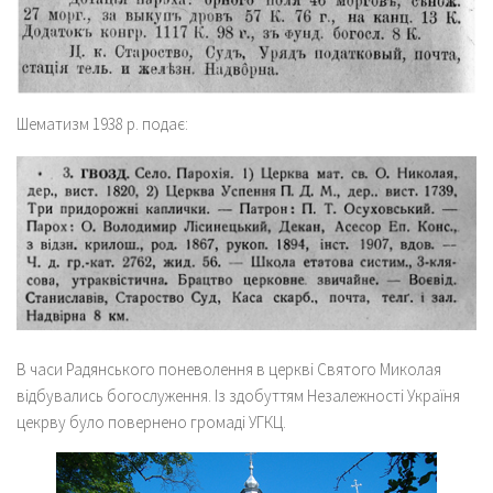
Шематизм 1938 р. подає:
В часи Радянського поневолення в церкві Святого Миколая
відбувались богослуження. Із здобуттям Незалежності Україня
цекрву було повернено громаді УГКЦ.