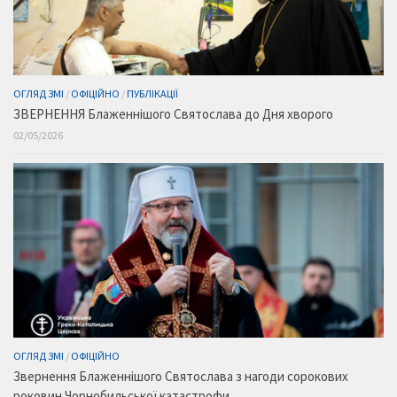
ОГЛЯД ЗМІ
/
ОФІЦІЙНО
/
ПУБЛІКАЦІЇ
ЗВЕРНЕННЯ Блаженнішого Святослава до Дня хворого
02/05/2026
ОГЛЯД ЗМІ
/
ОФІЦІЙНО
Звернення Блаженнішого Святослава з нагоди сорокових
роковин Чорнобильської катастрофи