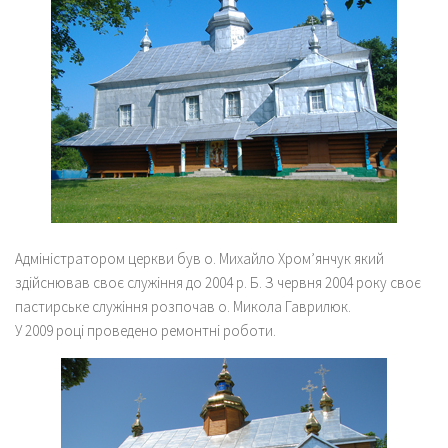
Адміністратором церкви був о. Михайло Хром’янчук який
здійснював своє служіння до 2004 р. Б. З червня 2004 року своє
пастирське служіння розпочав о. Микола Гаврилюк.
У 2009 році проведено ремонтні роботи.