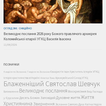
ОГЛЯД ЗМІ
/
ОФІЦІЙНО
Великоднє послання 2026 року Божого правлячого архиєрея
Коломийської єпархії УГКЦ Василія Івасюка
11/04/2026
ПОЗНАЧКИ
Історія УГКЦ
Євхаристія
Іван Хреститель
4 неділя по Зісланню
7 неділя по Зісланню
Історія християнства в Україні
Архиєрейський Синод УГКЦ
Апостол Тома
Блаженніший Святослав Шевчук
Великоднє послання
Воскресіння
Вхід Господа
Богоявлення
Життя
Духовне життя
Десять Божих Заповідей
у Єрусалим
Християнина
Звернення
Зіслання Святого Духа
Квітна Неділя