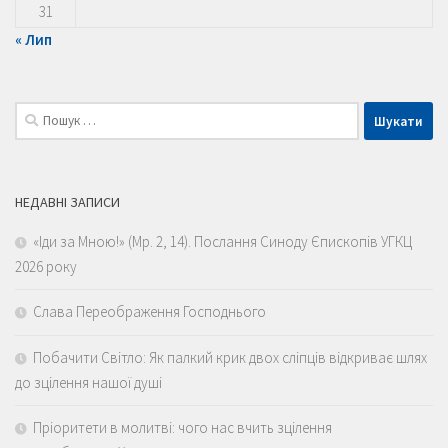
31
« Лип
Пошук:
НЕДАВНІ ЗАПИСИ
«Іди за Мною!» (Мр. 2, 14). Послання Синоду Єпископів УГКЦ
2026 року
Слава Переображення Господнього
Побачити Світло: Як палкий крик двох сліпців відкриває шлях
до зцілення нашої душі
Пріоритети в молитві: чого нас вчить зцілення