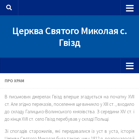
Skip to content
Церква Святого Миколая с.
Гвізд
ПРО ХРАМ
В письмових джерелах Гвізд вперше згадується на початку ХVII
ст. Але згідно переказів, поселення ще виникло у ХІІІ ст.., входило
до складу Галицько-Волинського князівства. З середини XIV ст. і
до кінця ХVII ст. село Гвізд перебував у складі Польщі.
Зі спогадів старожилів, які передавалися із уст в уста, історія
Церкви Святого Миколая була такою: ще у 1812 р. розпочалося її