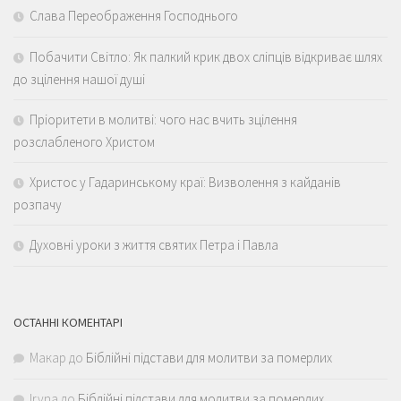
Слава Переображення Господнього
Побачити Світло: Як палкий крик двох сліпців відкриває шлях
до зцілення нашої душі
Пріоритети в молитві: чого нас вчить зцілення
розслабленого Христом
Христос у Гадаринському краї: Визволення з кайданів
розпачу
Духовні уроки з життя святих Петра і Павла
ОСТАННІ КОМЕНТАРІ
Макар
до
Біблійні підстави для молитви за померлих
Iryna
до
Біблійні підстави для молитви за померлих