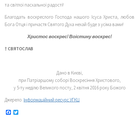
та світлої пасхальної радості!
Благодать воскреслого Господа нашого Ісуса Христа, любов
Бога Отця і причастя Святого Духа нехай буде з усіма вами!
Христос воскрес! Воістину воскрес!
† СВЯТОСЛАВ
Дано в Києві,
при Патріаршому соборі Воскресіння Христового,
у 5-ту неділю Великого посту, 2 квітня 2016 року Божого
Джерело:
Інформаційний ресурс УГКЦ
Facebook
Twitter