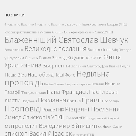
ПОЗНАЧКИ
Історія УГКЦ
Євхаристія
Іван Хреститель
4 неділя по Зісланню
7 неділя по Зісланню
Історія християнства в Україні
Архиєрейський Синод УГКЦ
Апостол Тома
Блаженніший Святослав Шевчук
Великоднє послання
Воскресіння
Вхід Господа
Богоявлення
Життя
Духовне життя
Десять Божих Заповідей
у Єрусалим
Християнина
Звернення
Зіслання Святого Духа
Квітна Неділя
Недільна
Наш обряд
Наша Віра
Наші Фото
проповідь
Новини
Новини
Неділя Томина
Неділя самарянки
Пастирські
Папа Франциск
Парафії
П'ятидесятниця
Послання
Притчі
листи
Притча
Проповідь
Подружжя
Проповіді
Різдвяні Послання
Різдво ГНІХ
Синод Єпископів УГКЦ
Синод УГКЦ
гадаринські біснуваті
митрополит Володимир Війтишин
о. Яцек Салій
єпископ Василій Івасюк
єпископат УГКЦ