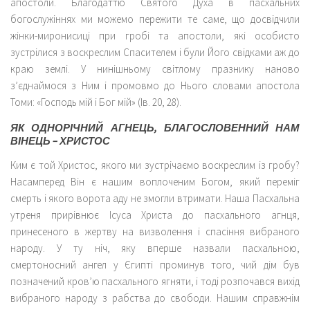
апостоли. Благодаттю Святого Духа в пасхальних
богослужіннях ми можемо пережити те саме, що досвідчили
жінки-миронисиці при гробі та апостоли, які особисто
зустрілися з воскреслим Спасителем і були Його свідками аж до
краю землі. У нинішньому світлому празнику наново
з’єднаймося з Ним і промовмо до Нього словами апостола
Томи: «Господь мій і Бог мій» (Ів. 20, 28).
ЯК ОДНОРІЧНИЙ АГНЕЦЬ, БЛАГОСЛОВЕННИЙ НАМ
ВІНЕЦЬ – ХРИСТОС
Ким є той Христос, якого ми зустрічаємо воскреслим із гробу?
Насамперед Він є нашим воплоченим Богом, який переміг
смерть і якого ворота аду не змогли втримати. Наша Пасхальна
утреня прирівнює Ісуса Христа до пасхального агнця,
принесеного в жертву на визволення і спасіння вибраного
народу. У ту ніч, яку вперше назвали пасхальною,
смертоносний ангел у Єгипті проминув того, чий дім був
позначений кров’ю пасхального ягняти, і тоді розпочався вихід
вибраного народу з рабства до свободи. Нашим справжнім