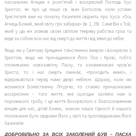
пасхальним Агнцем є розп’ятий і воскреслий Господь Ісус
Христос, як про це пише св. Іван Богослов, коли устами
Хрестителя вже на початку Євангелія свідчить про Ісуса: «Ось
Агнець Божий, який світу гріх забирає» (Ів. 1, 29). Саме Він є Той,
який у цю ніч зламав своїм світлом темряву рабства гріха та
веде за собою всіх нас від смерті до життя і від землі до небес.
Якщо ми у Святому Хрещенні таїнственно вмерли і воскресли з
Христом, якщо ми причащаємося Його Тіла і Крові, тобто
споживаємо новозавітну Пасху, та ознаменовані кров’ю
Христа, то і нас смерть оминає, «проходить мимо», і
відкриваються перед нами двері небесні. Щоразу, коли ми
молимося Божественну Літургію, то стаємо причасниками
воскресіння – того життя, яке сьогодні засяяло нам із
порожнього гробу. І це життя Воскреслого є благословенним
вінцем для нас, дітей Божих, знаком нашої гідності й нашого
покликання бути свідками Його у світі та проповідниками Його
Євангелія.
ДОБРОВІЛЬНО ЗА ВСІХ ЗАКОЛЕНИЙ БУВ – ПАСХА