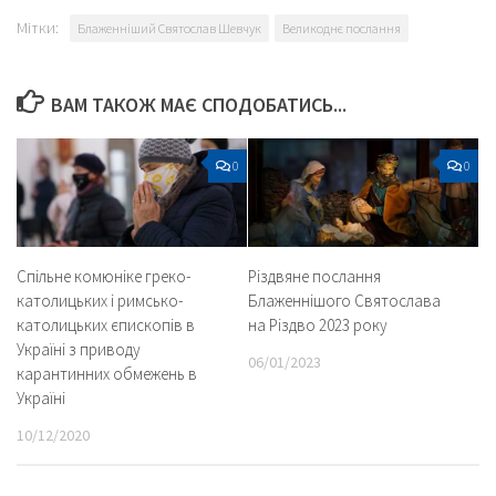
Мітки:
Блаженніший Святослав Шевчук
Великоднє послання
ВАМ ТАКОЖ МАЄ СПОДОБАТИСЬ...
0
0
Спільне комюніке греко-
Різдвяне послання
католицьких і римсько-
Блаженнішого Святослава
католицьких єпископів в
на Різдво 2023 року
Україні з приводу
06/01/2023
карантинних обмежень в
Україні
10/12/2020