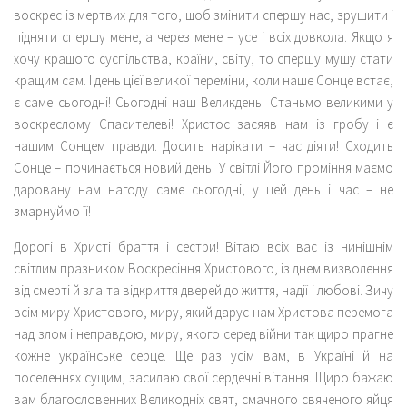
воскрес із мертвих для того, щоб змінити спершу нас, зрушити і
підняти спершу мене, а через мене – усе і всіх довкола. Якщо я
хочу кращого суспільства, країни, світу, то спершу мушу стати
кращим сам. І день цієї великої переміни, коли наше Сонце встає,
є саме сьогодні! Сьогодні наш Великдень! Станьмо великими у
воскреслому Спасителеві! Христос засяяв нам із гробу і є
нашим Сонцем правди. Досить нарікати – час діяти! Сходить
Сонце – починається новий день. У світлі Його проміння маємо
даровану нам нагоду саме сьогодні, у цей день і час – не
змарнуймо її!
Дорогі в Христі браття і сестри! Вітаю всіх вас із нинішнім
світлим празником Воскресіння Христового, із днем визволення
від смерті й зла та відкриття дверей до життя, надії і любові. Зичу
всім миру Христового, миру, який дарує нам Христова перемога
над злом і неправдою, миру, якого серед війни так щиро прагне
кожне українське серце. Ще раз усім вам, в Україні й на
поселеннях сущим, засилаю свої сердечні вітання. Щиро бажаю
вам благословенних Великодніх свят, смачного свяченого яйця