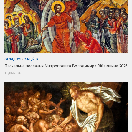
ОГЛЯД ЗМІ
/
ОФІЦІЙНО
Пасхальне послання Митрополита Володимира Війтишина 2026
11/04/2026