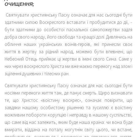
ОЧИЩЕННЯ;
Святкувати християнську Пасху означає для нас сьогодні бути
здатними силою Воскреслого вставати і пробудитися до дії,
–
бути здатними до особистої пасхальної самопожертви задля
добра свого народу, його свободи та кращої долі. Дивлячись на
обличчя наших українських воїнів-героїв, які принесли своє
життя в жертву за рідний народ, можемо бути впевнені, що
Небесний Отець приймає ці жертви в імені свого Сина. Саме у
них через воскреслого Христа ми вже маємо перемогу над злом і
зцілення душевних і тілесних ран.
Святкувати християнську Пасху означає для нас сьогодні бути
носіями перемоги життя там, де панує смерть. Щиро визнавати
те, що Христос «воістину воскрес», означає повірити, що
завдяки нашому особистому рішенню та зусиллю є воістину
можливим побороти корупцію і неправду в нашому суспільстві,
що саме від нас залежить, яким буде наша країна: чи вона буде
вмирати, віддана на поталу могутнім світу цього, чи встане,
пробудиться, оновиться і воскресне до справжнього життя,