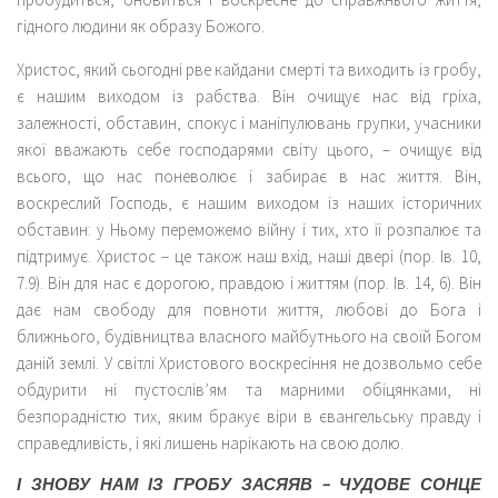
гідного людини як образу Божого.
Христос, який сьогодні рве кайдани смерті та виходить із гробу,
є нашим виходом із рабства. Він очищує нас від гріха,
залежності, обставин, спокус і маніпулювань групки, учасники
якої вважають себе господарями світу цього, – очищує від
всього, що нас поневолює і забирає в нас життя. Він,
воскреслий Господь, є нашим виходом із наших історичних
обставин: у Ньому переможемо війну і тих, хто її розпалює та
підтримує. Христос – це також наш вхід, наші двері (пор. Ів. 10,
7.9). Він для нас є дорогою, правдою і життям (пор. Ів. 14, 6). Він
дає нам свободу для повноти життя, любові до Бога і
ближнього, будівництва власного майбутнього на своїй Богом
даній землі. У світлі Христового воскресіння не дозвольмо себе
обдурити ні пустослів’ям та марними обіцянками, ні
безпорадністю тих, яким бракує віри в євангельську правду і
справедливість, і які лишень нарікають на свою долю.
І ЗНОВУ НАМ ІЗ ГРОБУ ЗАСЯЯВ – ЧУДОВЕ СОНЦЕ