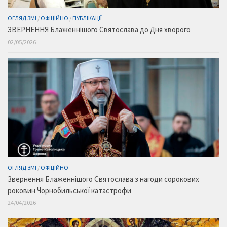
ОГЛЯД ЗМІ
/
ОФІЦІЙНО
/
ПУБЛІКАЦІЇ
ЗВЕРНЕННЯ Блаженнішого Святослава до Дня хворого
02/05/2026
ОГЛЯД ЗМІ
/
ОФІЦІЙНО
Звернення Блаженнішого Святослава з нагоди сорокових
роковин Чорнобильської катастрофи
24/04/2026