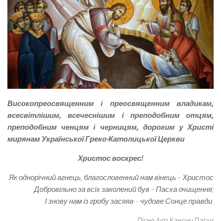
Високопреосвященним і преосвященним владикам,
всесвітлішим, всечеснішим і преподобним отцям,
преподобним ченцям і черницям, дорогим у Христі
мирянам Української Греко-Католицької Церкви
Христос воскрес!
Як однорічний агнець, благословенний нам вінець – Христос
Добровільно за всіх заколений був – Пасха очищення;
І знову нам із гробу засяяв – чудове Сонце правди.
Пісня 4-го Канону Пасхи