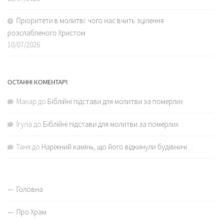
Пріоритети в молитві: чого нас вчить зцілення
розслабленого Христом
10/07/2026
ОСТАННІ КОМЕНТАРІ
Макар
до
Біблійні підстави для молитви за померлих
Iryna
до
Біблійні підстави для молитви за померлих
Таня
до
Наріжний камінь, що його відкинули будівничі…
Головна
Про Храм