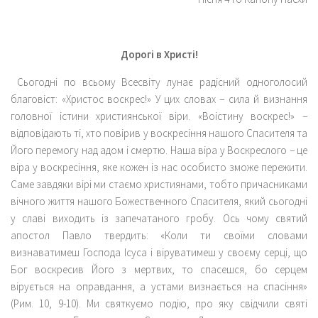
Дорогі в Христі!
Сьогодні по всьому Всесвіту лунає радісний одноголосий
благовіст: «Христос воскрес!» У цих словах − сила й визнання
головної істини християнської віри. «Воістину воскрес!» −
відповідають ті, хто повірив у воскресіння нашого Спасителя та
Його перемогу над адом і смертю. Наша віра у Воскреслого − це
віра у воскресіння, яке кожен із нас особисто зможе пережити.
Саме завдяки вірі ми стаємо християнами, тобто причасниками
вічного життя нашого Божественного Спасителя, який сьогодні
у славі виходить із запечатаного гробу. Ось чому святий
апостол Павло твердить: «Коли ти своїми словами
визнаватимеш Господа Ісуса і віруватимеш у своєму серці, що
Бог воскресив Його з мертвих, то спасешся, бо серцем
вірується на оправдання, а устами визнається на спасіння»
(Рим. 10, 9-10). Ми святкуємо подію, про яку свідчили святі