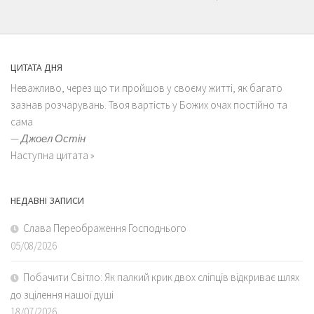
ЦИТАТА ДНЯ
Неважливо, через що ти пройшов у своєму житті, як багато
зазнав розчарувань. Твоя вартість у Божих очах постійно та
сама
—
Джоел Остін
Наступна цитата »
НЕДАВНІ ЗАПИСИ
Слава Переображення Господнього
05/08/2026
Побачити Світло: Як палкий крик двох сліпців відкриває шлях
до зцілення нашої душі
18/07/2026