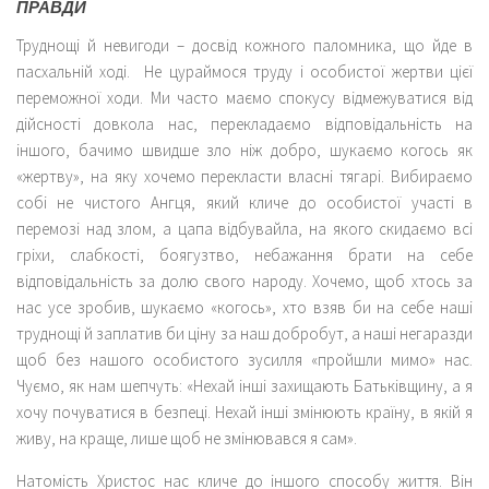
ПРАВДИ
Труднощі й невигоди – досвід кожного паломника, що йде в
пасхальній ході. Не цураймося труду і особистої жертви цієї
переможної ходи. Ми часто маємо спокусу відмежуватися від
дійсності довкола нас, перекладаємо відповідальність на
іншого, бачимо швидше зло ніж добро, шукаємо когось як
«жертву», на яку хочемо перекласти власні тягарі. Вибираємо
собі не чистого Ангця, який кличе до особистої участі в
перемозі над злом, а цапа відбувайла, на якого скидаємо всi
грiхи, слабкості, боягузтво, небажання брати на себе
відповідальність за долю свого народу. Хочемо, щоб хтось за
нас усе зробив, шукаємо «когось», хто взяв би на себе наші
труднощі й заплатив би ціну за наш добробут, а наші негаразди
щоб без нашого особистого зусилля «пройшли мимо» нас.
Чуємо, як нам шепчуть: «Нехай інші захищають Батьківщину, а я
хочу почуватися в безпеці. Нехай інші змінюють країну, в якій я
живу, на краще, лише щоб не змінювався я сам».
Натомiсть Христос нас кличе до iншого способу життя. Він