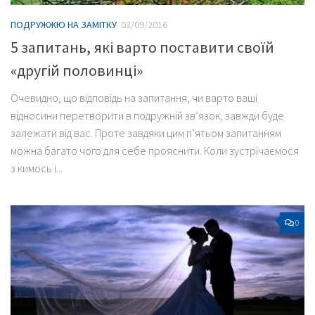
ПОДРУЖЖЮ НА ЗАМІТКУ
03/09/2016
5 запитань, які варто поставити своїй
«другій половинці»
Очевидно, що відповідь на запитання, чи варто ваші
відносини перетворити в подружній зв’язок, завжди буде
залежати від вас. Проте завдяки цим п’ятьом запитанням
можна багато чого для себе прояснити. Коли зустрічаємося
з кимось і...
0