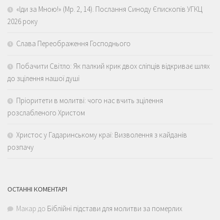
«Іди за Мною!» (Мр. 2, 14). Послання Синоду Єпископів УГКЦ
2026 року
Слава Переображення Господнього
Побачити Світло: Як палкий крик двох сліпців відкриває шлях
до зцілення нашої душі
Пріоритети в молитві: чого нас вчить зцілення
розслабленого Христом
Христос у Гадаринському краї: Визволення з кайданів
розпачу
ОСТАННІ КОМЕНТАРІ
Макар
до
Біблійні підстави для молитви за померлих