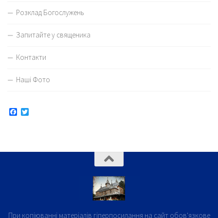
Розклад Богослужень
Запитайте у священика
Контакти
Наші Фото
Facebook
Twitter
При копіюванні матеріалів гіперпосилання на сайт обов'язкове