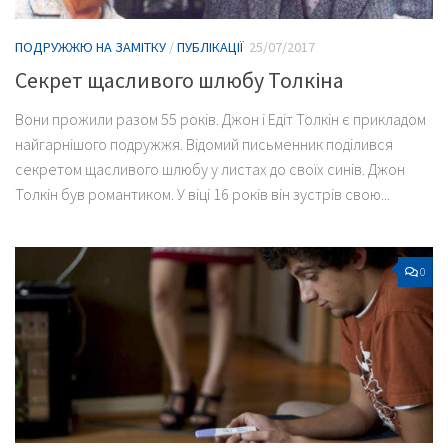
ПОДРУЖЖЮ НА ЗАМІТКУ
/
ПУБЛІКАЦІЇ
25/07/2017
Секрет щасливого шлюбу Толкіна
Вони прожили разом 55 років. Джон і Едіт Толкін є прикладом
найгарнішого подружжя. Відомий письменник поділився
секретом щасливого шлюбу у листах до своїх синів. Джон
Толкін був романтиком. У віці 16 років він зустрів свою...
0