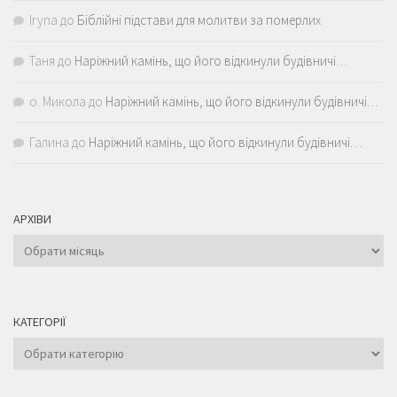
Iryna
до
Біблійні підстави для молитви за померлих
Таня
до
Наріжний камінь, що його відкинули будівничі…
о. Микола
до
Наріжний камінь, що його відкинули будівничі…
Галина
до
Наріжний камінь, що його відкинули будівничі…
АРХІВИ
Архіви
КАТЕГОРІЇ
Категорії