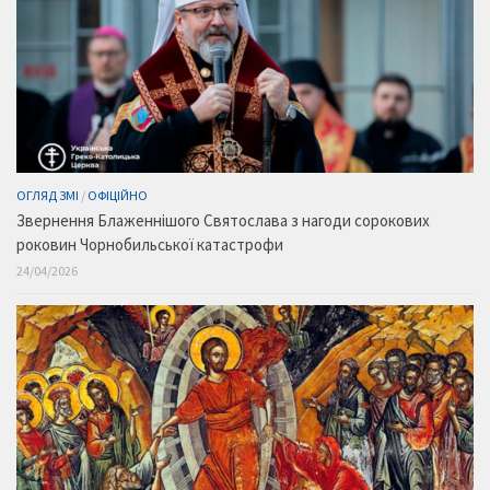
ОГЛЯД ЗМІ
/
ОФІЦІЙНО
Звернення Блаженнішого Святослава з нагоди сорокових
роковин Чорнобильської катастрофи
24/04/2026