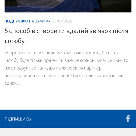
ПОДРУЖЖЮ НА ЗАМІТКУ
13/07/2016
5 способів створити вдалий зв’язок після
шлюбу
«Дорогенька, тішся цими метеликами в животі, бо після
шлюбу буде тільки гірше». Ти вже це колись чула? Скільки то
вже подруг нарікали, що після весілля партнер
перетворився на співмешканця? І хоча твій коханий інший,
однак...
ПІДПИШИСЬ: