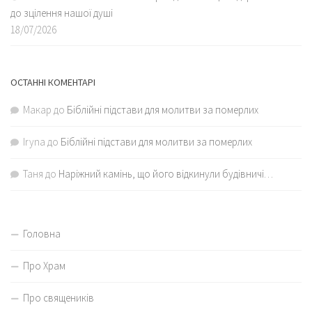
до зцілення нашої душі
18/07/2026
ОСТАННІ КОМЕНТАРІ
Макар
до
Біблійні підстави для молитви за померлих
Iryna
до
Біблійні підстави для молитви за померлих
Таня
до
Наріжний камінь, що його відкинули будівничі…
Головна
Про Храм
Про священиків