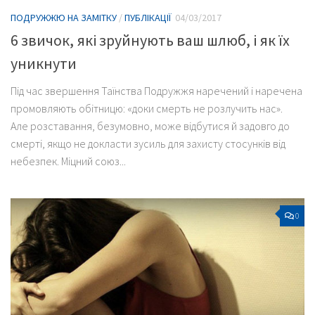
ПОДРУЖЖЮ НА ЗАМІТКУ
/
ПУБЛІКАЦІЇ
04/03/2017
6 звичок, які зруйнують ваш шлюб, і як їх
уникнути
Під час звершення Таїнства Подружжя наречений і наречена
промовляють обітницю: «доки смерть не розлучить нас».
Але розставання, безумовно, може відбутися й задовго до
смерті, якщо не докласти зусиль для захисту стосунків від
небезпек. Міцний союз...
0