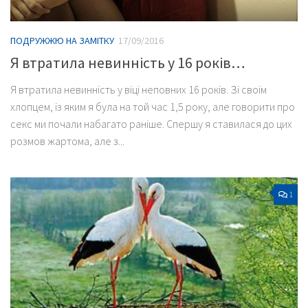
ПОДРУЖЖЮ НА ЗАМІТКУ
17/09/2016
Я втратила невинність у 16 років…
Я втратила невинність у віці неповних 16 років. Зі своїм
хлопцем, із яким я була на той час 1,5 року, але говорити про
секс ми почали набагато раніше. Спершу я ставилася до цих
розмов жартома, але з...
1