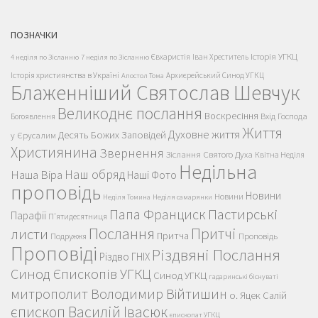
ПОЗНАЧКИ
Історія УГКЦ
Євхаристія
Іван Хреститель
4 неділя по Зісланню
7 неділя по Зісланню
Історія християнства в Україні
Архиєрейський Синод УГКЦ
Апостол Тома
Блаженніший Святослав Шевчук
Великоднє послання
Воскресіння
Вхід Господа
Богоявлення
Життя
Духовне життя
Десять Божих Заповідей
у Єрусалим
Християнина
Звернення
Зіслання Святого Духа
Квітна Неділя
Недільна
Наш обряд
Наша Віра
Наші Фото
проповідь
Новини
Новини
Неділя Томина
Неділя самарянки
Пастирські
Папа Франциск
Парафії
П'ятидесятниця
Послання
Притчі
листи
Притча
Проповідь
Подружжя
Проповіді
Різдвяні Послання
Різдво ГНІХ
Синод Єпископів УГКЦ
Синод УГКЦ
гадаринські біснуваті
митрополит Володимир Війтишин
о. Яцек Салій
єпископ Василій Івасюк
єпископат УГКЦ