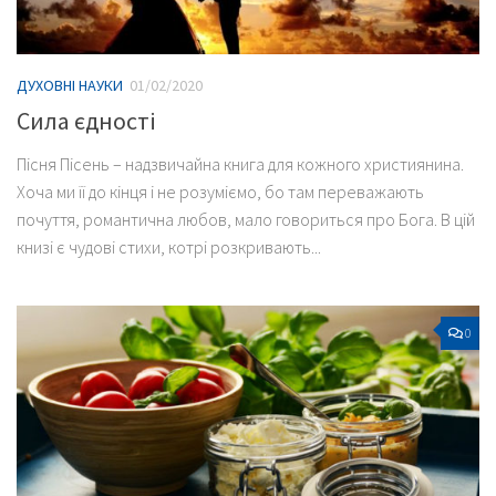
ДУХОВНІ НАУКИ
01/02/2020
Сила єдності
Пісня Пісень – надзвичайна книга для кожного християнина.
Хоча ми її до кінця і не розуміємо, бо там переважають
почуття, романтична любов, мало говориться про Бога. В цій
книзі є чудові стихи, котрі розкривають...
0