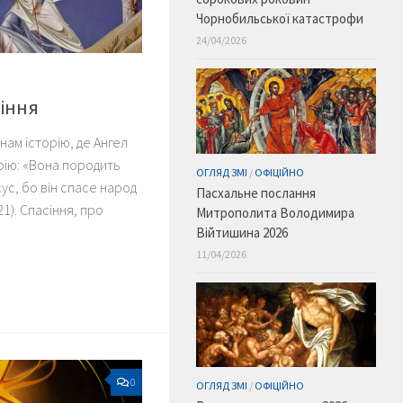
Чорнобильської катастрофи
24/04/2026
сіння
нам історію, де Ангел
рію: «Вона породить
ОГЛЯД ЗМІ
/
ОФІЦІЙНО
Ісус, бо він спасе народ
Пасхальне послання
1:21). Спасіння, про
Митрополита Володимира
Війтишина 2026
11/04/2026
0
ОГЛЯД ЗМІ
/
ОФІЦІЙНО