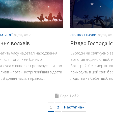
 БІБЛІЇ
08/01/2017
СВЯТКОВІ НАУКИ
06/01/201
ння волхвів
Різдво Господа І
ратить часу на деталі народження
Сьогодні ми святкуємо в
у після того як ми бачимо
Бог став людиною, щоб н
 Ісуса євангелист розказує нам про
Бога, рай, безсмертя по
олхвів – поган, котрі прийшли віддати
приходить в цей світ, бе
. В древні часи, в країнах...
людства на Себе, щоб ко
Page 1 of 2
1
2
Наступна»