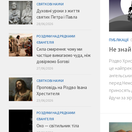
СВЯТКОВІ НАУКИ
Духовні уроки з життя
святих Петра і Павла
28/06/2026
РОЗДУМИ НАД РЯДКАМИ
ПУБЛІКАЦІЇ
ЄВАНГЕЛІЯ
Не знай
Сила смирення: чому ми
частіше вимагаємо чуда, ніж
Різдво Хри
довіряємо Богові
це найпрек
27/06/2026
ангельськи
СВЯТКОВІ НАУКИ
перед Немо
Проповідь на Різдво Івана
приносять 
Хрестителя
йдучи за зі
23/06/2026
РОЗДУМИ НАД РЯДКАМИ
ЄВАНГЕЛІЯ
Око — світильник тіла