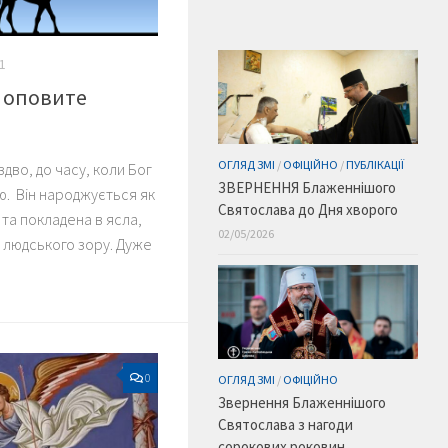
1
о оповите
ОГЛЯД ЗМІ
/
ОФІЦІЙНО
/
ПУБЛІКАЦІЇ
здво, до часу, коли Бог
ЗВЕРНЕННЯ Блаженнішого
ю. Він народжується як
Святослава до Дня хворого
 та покладена в ясла,
02/05/2026
д людського зору. Дуже
0
ОГЛЯД ЗМІ
/
ОФІЦІЙНО
Звернення Блаженнішого
Святослава з нагоди
сорокових роковин