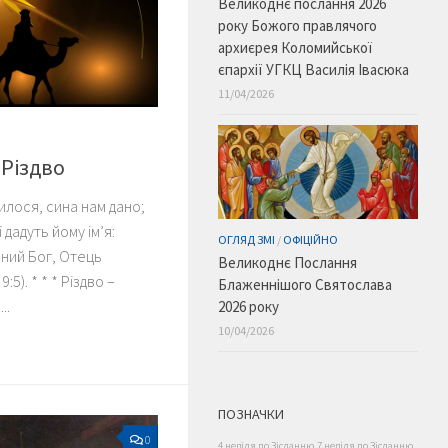
Великоднє послання 2026
року Божого правлячого
архиєрея Коломийської
єпархії УГКЦ Василія Івасюка
11/04/2026
 Різдво
илося, сина нам дано;
 дадуть йому ім’я:
ОГЛЯД ЗМІ
/
ОФІЦІЙНО
ний Бог, Отець
Великоднє Послання
9:5). * * * Різдво –
Блаженнішого Святослава
..
2026 року
10/04/2026
ПОЗНАЧКИ
0
4 неділя по Зісланню
7 неділя по Зісланню