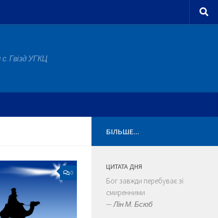
с. Гвізд УГКЦ
БІЛЬШЕ...
ЦИТАТА ДНЯ
0
Бог завжди перебуває зі
смиренними
—
Лін М. Бсюб