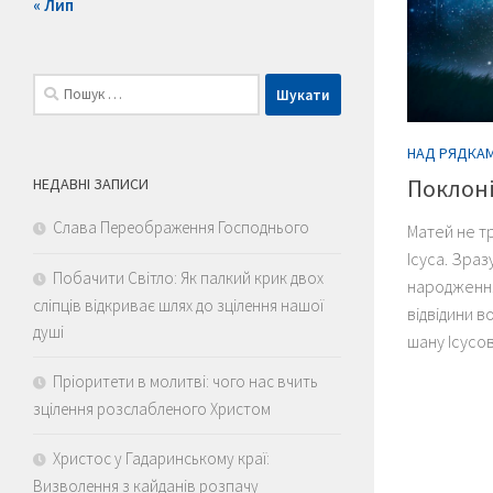
« Лип
Пошук:
НАД РЯДКАМИ
Поклоні
НЕДАВНІ ЗАПИСИ
Слава Переображення Господнього
Матей не т
Ісуса. Зраз
Побачити Світло: Як палкий крик двох
народження
сліпців відкриває шлях до зцілення нашої
відвідини в
душі
шану Ісусові
Пріоритети в молитві: чого нас вчить
зцілення розслабленого Христом
Христос у Гадаринському краї:
Визволення з кайданів розпачу