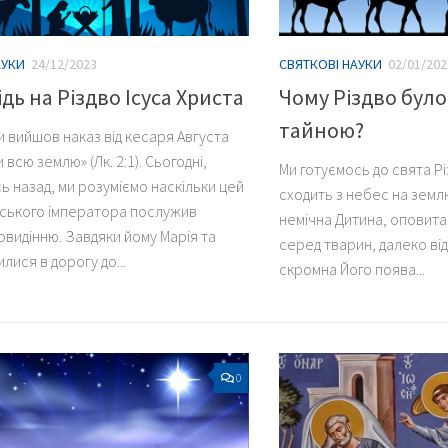
АУКИ
24/12/2023
СВЯТКОВІ НАУКИ
02/01/202
дь на Різдво Ісуса Христа
Чому Різдво бул
тайною?
и вийшов наказ від кесаря Августа
всю землю» (Лк. 2:1). Сьогодні,
Ми готуємось до свята Рі
ь назад, ми розуміємо наскільки цей
сходить з небес на земл
ського імператора послужив
немічна Дитина, оповита
видінню. Завдяки йому Марія та
серед тварин, далеко ві
лися в дорогу до...
скромна Його поява...
0