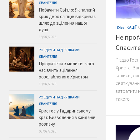
ЄВАНГЕЛІЯ
Побачити Світло: Як палкий
крик двох сліпців відкриває
шлях до зцілення нашої
ПУБЛІКАЦІЇ
душі
Не проґ
18/07/2026
Спасит
РОЗДУМИ НАД РЯДКАМИ
ЄВАНГЕЛІЯ
Різдво Госп
Пріоритети в молитві: чого
Христа. Зап
нас вчить зцілення
колись, сил
розслабленого Христом
святкуванн
10/07/2026
затратити 
РОЗДУМИ НАД РЯДКАМИ
такого...
ЄВАНГЕЛІЯ
Христос у Гадаринському
краї: Визволення з кайданів
розпачу
03/07/2026