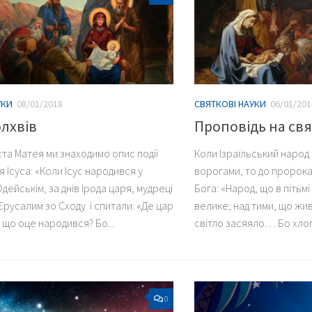
УКИ
08/01/2018
СВЯТКОВІ НАУКИ
06/01/201
лхвів
Проповідь на свя
ста Матея ми знаходимо опис події
Коли Ізраїльський народ
Ісуса: «Коли Ісус народився у
ворогами, то до пророка 
ейськім, за днів Ірода царя, мудреці
Бога: «Народ, що в пітьмі
Єрусалим зо Сходу і спитали: «Де цар
велике; над тими, що живу
 що оце народився? Бо...
світло засяяло… Бо хлоп’
0