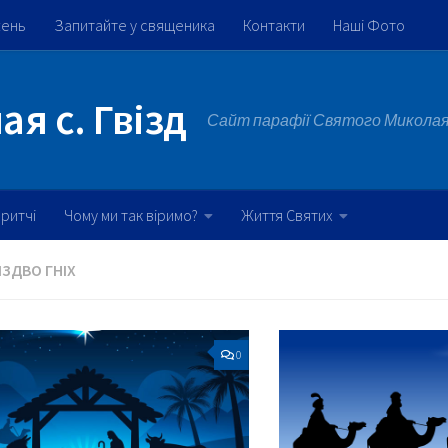
жень
Запитайте у священика
Контакти
Наші Фото
я с. Гвізд
Сайт парафії Святого Миколая 
ритчі
Чому ми так віримо?
Життя Святих
ІЗДВО ГНІХ
0