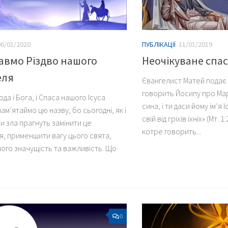
06/01/2020
ПУБЛІКАЦІЇ
11/01/2019
авмо Різдво нашого
Неочікуване спа
еля
Євангелист Матей подає 
говорить Йосипу про Ма
ода і Бога, і Спаса нашого Ісуса
сина, і ти даси йому ім’я 
ам’ятаймо цю назву, бо сьогодні, як і
свій від гріхів їхніх» (Мт. 
и зла прагнуть замінити це
котре говорить...
я, применшити вагу цього свята,
його значущість та важливість. Що
0