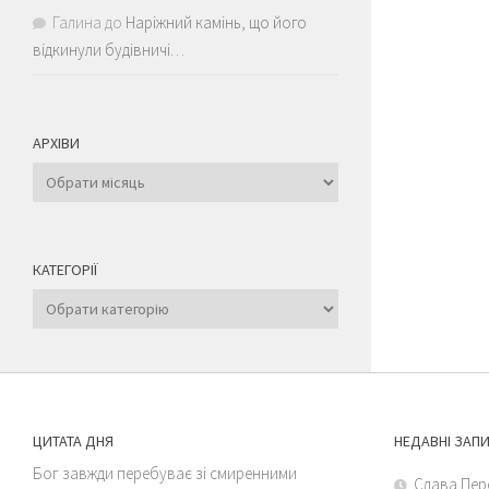
Галина
до
Наріжний камінь, що його
відкинули будівничі…
АРХІВИ
Архіви
КАТЕГОРІЇ
Категорії
ЦИТАТА ДНЯ
НЕДАВНІ ЗАП
Бог завжди перебуває зі смиренними
Слава Пер