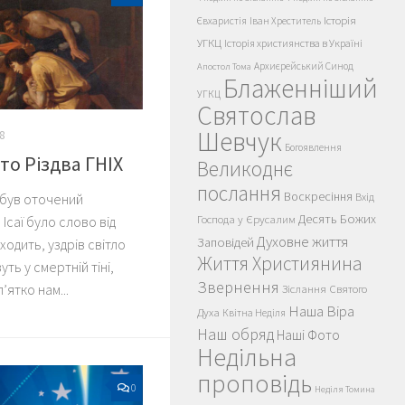
Історія
Євхаристія
Іван Хреститель
УГКЦ
Історія християнства в Україні
Архиєрейський Синод
Апостол Тома
Блаженніший
УГКЦ
Святослав
Шевчук
8
Богоявлення
то Різдва ГНІХ
Великоднє
послання
Воскресіння
Вхід
 був оточений
Десять Божих
Господа у Єрусалим
Ісаї було слово від
Духовне життя
Заповідей
 ходить, уздрів світло
Життя Християнина
ть у смертній тіні,
Звернення
ятко нам...
Зіслання Святого
Наша Віра
Духа
Квітна Неділя
Наш обряд
Наші Фото
Недільна
проповідь
0
Неділя Томина