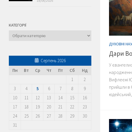
18/06/2026
КАТЕГОРІЇ
Категорії
ДУХОВНІ НА
Дари Во
Серпень 2026
У євангели
Пн
Вт
Ср
Чт
Пт
Сб
Нд
народження 
1
2
Вифлеємі Юд
прийшли в 
3
4
5
6
7
8
9
юдейський,
10
11
12
13
14
15
16
17
18
19
20
21
22
23
24
25
26
27
28
29
30
31