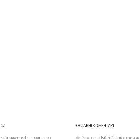
ИСИ
ОСТАННІ КОМЕНТАРІ
еображення Господнього
Макар
до
Біблійні підстави 