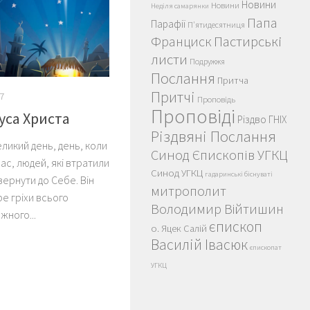
Новини
Новини
Неділя самарянки
Папа
Парафії
П'ятидесятниця
Пастирські
Франциск
листи
Подружжя
Послання
Притча
Притчі
7
Проповідь
Проповіді
суса Христа
Різдво ГНІХ
Різдвяні Послання
еликий день, день, коли
Синод Єпископів УГКЦ
ас, людей, які втратили
Синод УГКЦ
гадаринські біснуваті
вернути до Себе. Він
митрополит
ре гріхи всього
Володимир Війтишин
жного...
єпископ
о. Яцек Салій
Василій Івасюк
єпископат
УГКЦ