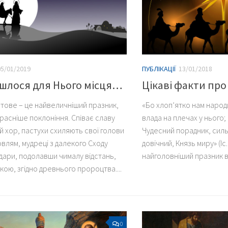
05/01/2019
ПУБЛІКАЦІЇ
13/01/2018
шлося для Нього місця…
Цікаві факти про
стове – це найвеличніший празник,
«Бо хлоп’ятко нам народ
расніше поклоніння. Співає славу
влада на плечах у нього; і
й хор, пастухи схиляють свої голови
Чудесний порадник, силь
влям, мудреці з далекого Сходу
довічний, Князь миру» (Іс. 
дари, подолавши чималу відстань,
найголовніший празник в.
ркою, згідно древнього пророцтва....
0