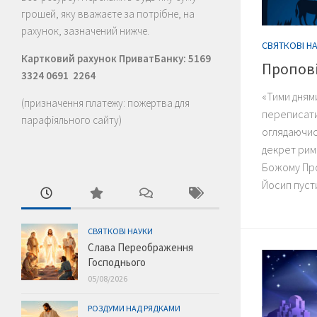
грошей, яку вважаєте за потрібне, на
рахунок, зазначений нижче.
СВЯТКОВІ Н
Картковий рахунок ПриватБанку: 5169
Пропові
3324 0691 2264
«Тими дням
(призначення платежу: пожертва для
переписати 
парафіяльного сайту)
оглядаючис
декрет рим
Божому Про
Йосип пусти
СВЯТКОВІ НАУКИ
Слава Переображення
Господнього
05/08/2026
РОЗДУМИ НАД РЯДКАМИ