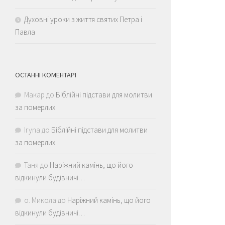
Духовні уроки з життя святих Петра і
Павла
ОСТАННІ КОМЕНТАРІ
Макар
до
Біблійні підстави для молитви
за померлих
Iryna
до
Біблійні підстави для молитви
за померлих
Таня
до
Наріжний камінь, що його
відкинули будівничі…
о. Микола
до
Наріжний камінь, що його
відкинули будівничі…