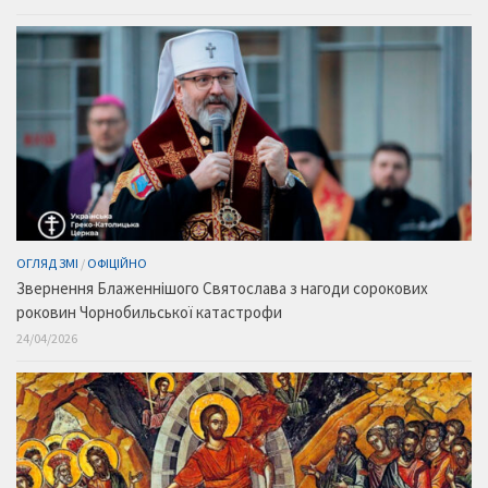
ОГЛЯД ЗМІ
/
ОФІЦІЙНО
Звернення Блаженнішого Святослава з нагоди сорокових
роковин Чорнобильської катастрофи
24/04/2026