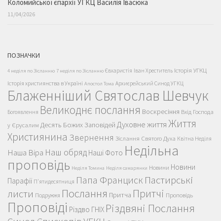
Коломийської єпархії УГКЦ Василія Івасюка
11/04/2026
ПОЗНАЧКИ
Історія УГКЦ
Євхаристія
Іван Хреститель
4 неділя по Зісланню
7 неділя по Зісланню
Історія християнства в Україні
Архиєрейський Синод УГКЦ
Апостол Тома
Блаженніший Святослав Шевчук
Великоднє послання
Воскресіння
Вхід Господа
Богоявлення
Життя
Духовне життя
Десять Божих Заповідей
у Єрусалим
Християнина
Звернення
Зіслання Святого Духа
Квітна Неділя
Недільна
Наш обряд
Наша Віра
Наші Фото
проповідь
Новини
Новини
Неділя Томина
Неділя самарянки
Пастирські
Папа Франциск
Парафії
П'ятидесятниця
Послання
Притчі
листи
Притча
Проповідь
Подружжя
Проповіді
Різдвяні Послання
Різдво ГНІХ