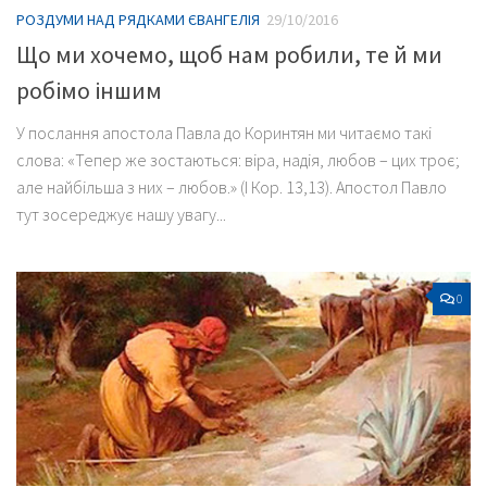
РОЗДУМИ НАД РЯДКАМИ ЄВАНГЕЛІЯ
29/10/2016
Що ми хочемо, щоб нам робили, те й ми
робімо іншим
У послання апостола Павла до Коринтян ми читаємо такі
слова: «Тепер же зостаються: віра, надія, любов – цих троє;
але найбільша з них – любов.» (І Кор. 13,13). Апостол Павло
тут зосереджує нашу увагу...
0