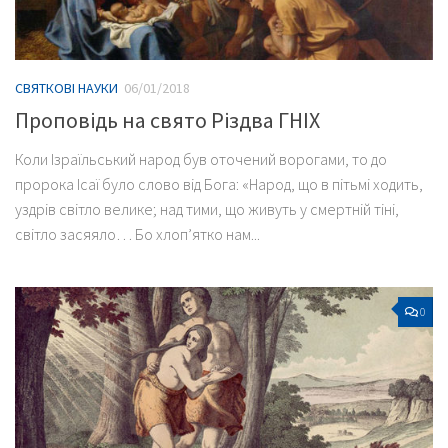
СВЯТКОВІ НАУКИ
06/01/2018
Проповідь на свято Різдва ГНІХ
Коли Ізраїльський народ був оточений ворогами, то до
пророка Ісаї було слово від Бога: «Народ, що в пітьмі ходить,
уздрів світло велике; над тими, що живуть у смертній тіні,
світло засяяло… Бо хлоп’ятко нам...
0