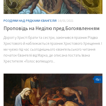
РОЗДУМИ НАД РЯДКАМИ ЄВАНГЕЛІЯ
16/01/2021
Проповідь на Неділю пред Богоявленням
Дорогі у Христі брати та сестри, закінчився празник Різдва
Христового й наближається празник Христового Хрещення. І
ми чуємо під час сьогоднішнього євангельського читання
початок Євангелії від Марка, де описана постать Івана
Хрестителя: «Голос вопіющого...
0