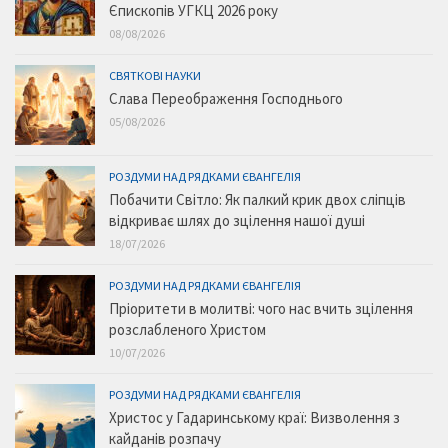
Єпископів УГКЦ 2026 року
08/08/2026
СВЯТКОВІ НАУКИ
Слава Переображення Господнього
05/08/2026
РОЗДУМИ НАД РЯДКАМИ ЄВАНГЕЛІЯ
Побачити Світло: Як палкий крик двох сліпців
відкриває шлях до зцілення нашої душі
18/07/2026
РОЗДУМИ НАД РЯДКАМИ ЄВАНГЕЛІЯ
Пріоритети в молитві: чого нас вчить зцілення
розслабленого Христом
10/07/2026
РОЗДУМИ НАД РЯДКАМИ ЄВАНГЕЛІЯ
Христос у Гадаринському краї: Визволення з
кайданів розпачу