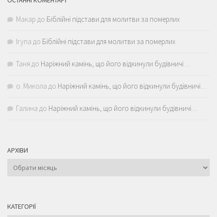
ОСТАННІ КОМЕНТАРІ
Макар
до
Біблійні підстави для молитви за померлих
Iryna
до
Біблійні підстави для молитви за померлих
Таня
до
Наріжний камінь, що його відкинули будівничі…
о. Микола
до
Наріжний камінь, що його відкинули будівничі…
Галина
до
Наріжний камінь, що його відкинули будівничі…
АРХІВИ
Архіви
КАТЕГОРІЇ