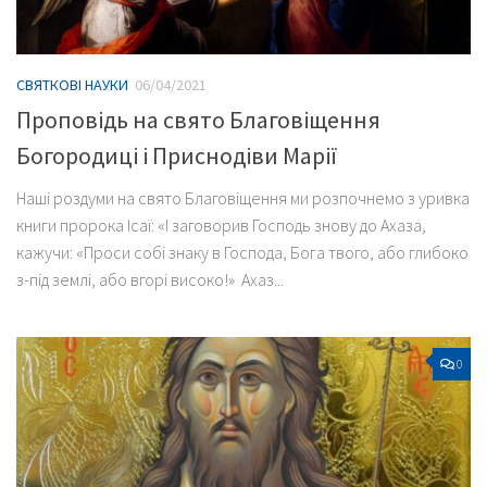
СВЯТКОВІ НАУКИ
06/04/2021
Проповідь на свято Благовіщення
Богородиці і Приснодіви Марії
Наші роздуми на свято Благовіщення ми розпочнемо з уривка
книги пророка Ісаї: «І заговорив Господь знову до Ахаза,
кажучи: «Проси собі знаку в Господа, Бога твого, або глибоко
з-під землі, або вгорі високо!» Ахаз...
0