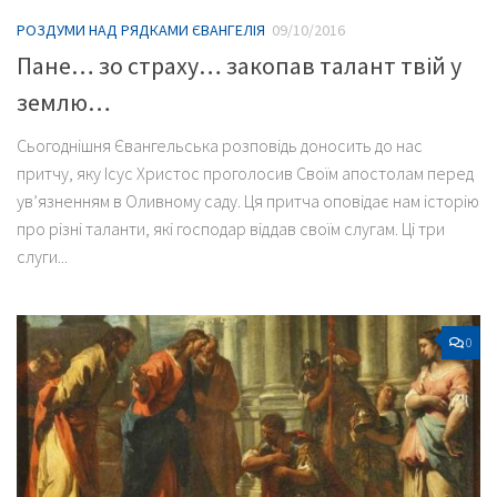
РОЗДУМИ НАД РЯДКАМИ ЄВАНГЕЛІЯ
09/10/2016
Пане… зо страху… закопав талант твій у
землю…
Сьогоднішня Євангельська розповідь доносить до нас
притчу, яку Ісус Христос проголосив Своїм апостолам перед
ув’язненням в Оливному саду. Ця притча оповідає нам історію
про різні таланти, які господар віддав своїм слугам. Ці три
слуги...
0