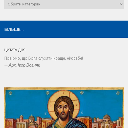
Категорії
БІЛЬШЕ...
ЦИТАТА ДНЯ
Повірмо, що Бога слухати краще, ніж себе!
—
Арх. Ігор Возняк