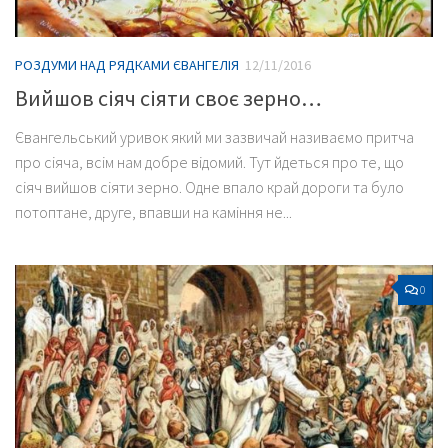
РОЗДУМИ НАД РЯДКАМИ ЄВАНГЕЛІЯ
12/11/2016
Вийшов сіяч сіяти своє зерно…
Євангельський уривок який ми зазвичай називаємо притча
про сіяча, всім нам добре відомий. Тут йдеться про те, що
сіяч вийшов сіяти зерно. Одне впало край дороги та було
потоптане, друге, впавши на каміння не...
0