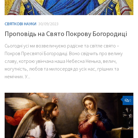
СВЯТКОВІ НАУКИ
30/09/2023
Проповідь на Свято Покрову Богородиці
Сьогодні усі ми возвеличуємо радісне та світле свято –
Покров Пресвятої Богородиці. Воно свідчить про велику
славу, котрою увінчана наша Небесна Ненька, велич,
могутність, любов та милосердя до усіх нас, грішних та
немічних. У...
0