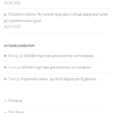
05/08/2026
Побачити Світло: Як палкий крик двох сліпців відкриває шлях
до зцілення нашої душі
18/07/2026
ОСТАННІ КОМЕНТАРІ
Макар
до
Біблійні підстави для молитви за померлих
Iryna
до
Біблійні підстави для молитви за померлих
Таня
до
Наріжний камінь, що його відкинули будівничі…
Головна
Про Храм