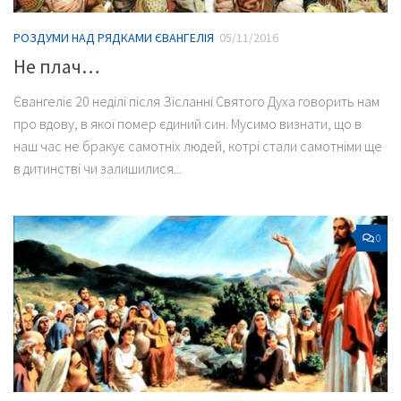
РОЗДУМИ НАД РЯДКАМИ ЄВАНГЕЛІЯ
05/11/2016
Не плач…
Євангеліє 20 неділі після Зісланні Святого Духа говорить нам
про вдову, в якої помер єдиний син. Мусимо визнати, що в
наш час не бракує самотніх людей, котрі стали самотніми ще
в дитинстві чи залишилися...
0