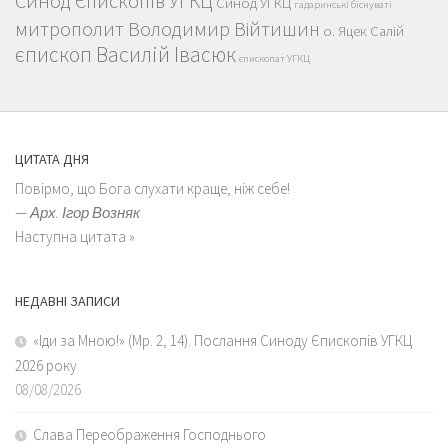
Синод Єпископів УГКЦ
Синод УГКЦ
гадаринські біснуваті
митрополит Володимир Війтишин
о. Яцек Салій
єпископ Василій Івасюк
єпископат УГКЦ
ЦИТАТА ДНЯ
Повірмо, що Бога слухати краще, ніж себе!
—
Арх. Ігор Возняк
Наступна цитата »
НЕДАВНІ ЗАПИСИ
«Іди за Мною!» (Мр. 2, 14). Послання Синоду Єпископів УГКЦ
2026 року
08/08/2026
Слава Переображення Господнього