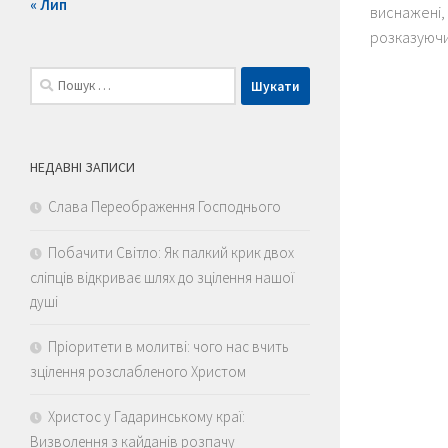
« Лип
виснажені, 
розказуючи 
Пошук:
НЕДАВНІ ЗАПИСИ
Слава Переображення Господнього
Побачити Світло: Як палкий крик двох
сліпців відкриває шлях до зцілення нашої
душі
Пріоритети в молитві: чого нас вчить
зцілення розслабленого Христом
Христос у Гадаринському краї:
Визволення з кайданів розпачу