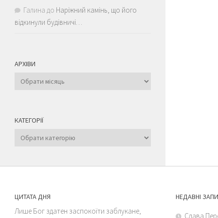
Галина
до
Наріжний камінь, що його
відкинули будівничі…
АРХІВИ
Архіви
КАТЕГОРІЇ
Категорії
ЦИТАТА ДНЯ
НЕДАВНІ ЗАП
Лише Бог здатен заспокоїти заблукане,
Слава Пер