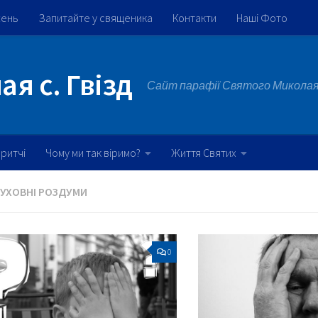
жень
Запитайте у священика
Контакти
Наші Фото
я с. Гвізд
Сайт парафії Святого Миколая 
ритчі
Чому ми так віримо?
Життя Святих
УХОВНІ РОЗДУМИ
0