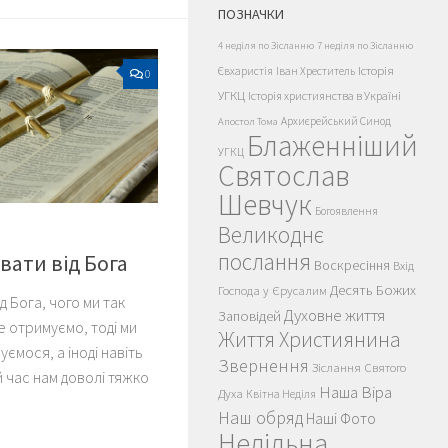
ПОЗНАЧКИ
4 неділя по Зісланню
7 неділя по Зісланню
Історія
Євхаристія
Іван Хреститель
0
УГКЦ
Історія християнства в Україні
Архиєрейський Синод
Апостол Тома
Блаженніший
УГКЦ
Святослав
Шевчук
Богоявлення
Великоднє
послання
увати від Бога
Воскресіння
Вхід
Десять Божих
Господа у Єрусалим
д Бога, чого ми так
Духовне життя
Заповідей
е отримуємо, тоді ми
Життя Християнина
ємося, а іноді навіть
Звернення
Зіслання Святого
й час нам доволі тяжко
Наша Віра
Духа
Квітна Неділя
Наш обряд
Наші Фото
Недільна