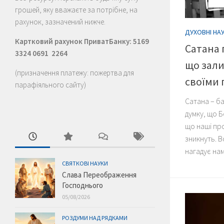
грошей, яку вважаєте за потрібне, на
рахунок, зазначений нижче.
ДУХОВНІ НА
Картковий рахунок ПриватБанку: 5169
Сатана 
3324 0691 2264
що зали
(призначення платежу: пожертва для
своїми
парафіяльного сайту)
Сатана – ба
думку, що Б
що наші пр
зникнуть. 
нагадує нам:
СВЯТКОВІ НАУКИ
Слава Переображення
Господнього
05/08/2026
РОЗДУМИ НАД РЯДКАМИ