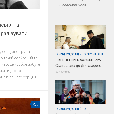
—
Славомир Беля
евірі та
ралізувати
у серці зневіру та
ОГЛЯД ЗМІ
/
ОФІЦІЙНО
/
ПУБЛІКАЦІЇ
ло такий серйозний та
ЗВЕРНЕННЯ Блаженнішого
иво, це «добре забуте
Святослава до Дня хворого
 життя, котре
02/05/2026
ю із вашого серця. І...
0
ОГЛЯД ЗМІ
/
ОФІЦІЙНО