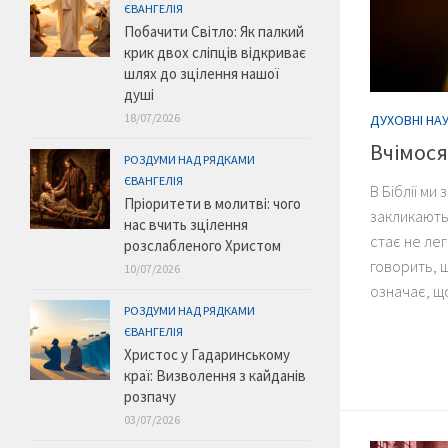
ЄВАНГЕЛІЯ
Побачити Світло: Як палкий
крик двох сліпців відкриває
шлях до зцілення нашої
душі
18/07/2026
ДУХОВНІ НА
Вчімося
РОЗДУМИ НАД РЯДКАМИ
ЄВАНГЕЛІЯ
В Біблії ми
Пріоритети в молитві: чого
закликають 
нас вчить зцілення
стає не лег
розслабленого Христом
говорить, щ
10/07/2026
означає, що
РОЗДУМИ НАД РЯДКАМИ
ЄВАНГЕЛІЯ
Христос у Гадаринському
краї: Визволення з кайданів
розпачу
03/07/2026