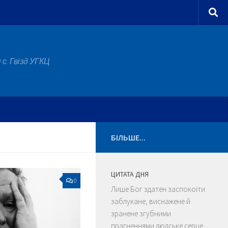
с. Гвізд УГКЦ
БІЛЬШЕ...
ЦИТАТА ДНЯ
0
Лише Бог здатен заспокоїти
заблукане, виснажене й
зранене згубними
прагненнями людське серце