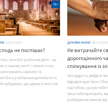
0
УКИ
16/11/2019
ДУХОВНІ НАУКИ
08/12/2018
сподь не поспішає?
Не витрачайте с
дорогоцінного ча
того, коли Бог розпочне діяти – це
спілкування із 
ас у нашому житті. І чимало із нас,
розпочинають нарікати та
«Бо мудрість увійде в тв
ати Бога у небажанні допомогти та
відрадою душі твоєї. Об
Ми забуваємо, що однією із якостей...
над тобою, і розум тебе 
лихої тебе врятувати, від
розбещеним язиком, від т