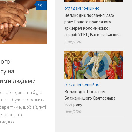
0
ОГЛЯД ЗМІ
/
ОФІЦІЙНО
Великоднє послання 2026
року Божого правлячого
архиєрея Коломийської
єпархії УГКЦ Василія Івасюка
11/04/2026
вого
су на
злими людьми
ОГЛЯД ЗМІ
/
ОФІЦІЙНО
Великоднє Послання
оє серце, знання буде
Блаженнішого Святослава
ачність буде сторожити
2026 року
берегтиме, щоб від путі
10/04/2026
 чоловіка з
их, що...