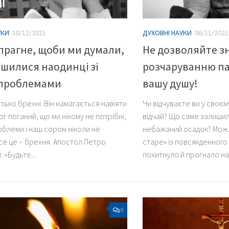
УКИ
10/12/2021
ДУХОВНІ НАУКИ
06/11/2021
прагне, щоби ми думали,
Не дозволяйте зн
шилися наодинці зі
розчаруванню па
 проблемами
вашу душу!
тько брехні. Він намагається навіяти
Чи відчуваєте ви у своєм
ог поганий, що ми нікому не потрібні,
відчай? Що саме залиши
облеми і наш сором ніколи не
небажаний осадок? Можл
Все це – брехня. Апостол Петро
старе» із повсякденного
 «Будьте...
похитнуло й прогнало наді
0