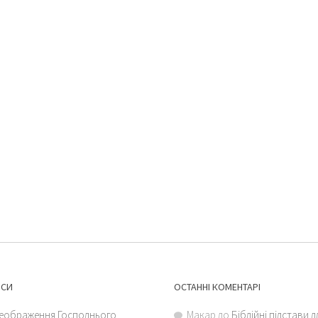
ИСИ
ОСТАННІ КОМЕНТАРІ
еображення Господнього
Макар
до
Біблійні підстави 