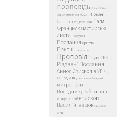
проповідь
Неділя Томина
Новини
Новини
Неділя самарянки
Папа
Парафії
П'ятидесятниця
Пастирські
Франциск
листи
Подружжя
Послання
Притча
Притчі
Проповідь
Проповіді
Різдво ГНІХ
Різдвяні Послання
Синод Єпископів УГКЦ
Синод УГКЦ
гадаринські біснуваті
митрополит
Володимир Війтишин
єпископ
о. Яцек Салій
Василій Івасюк
єпископат
УГКЦ