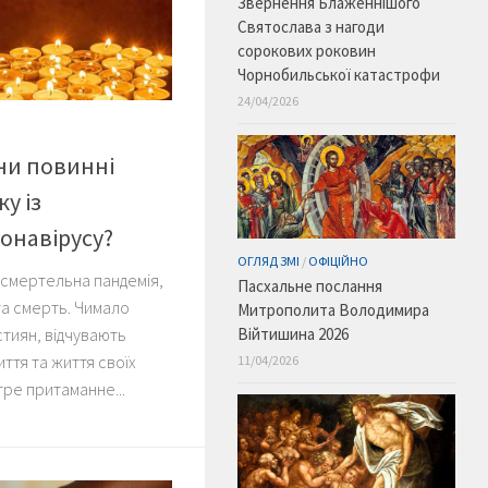
Звернення Блаженнішого
Святослава з нагоди
сорокових роковин
Чорнобильської катастрофи
24/04/2026
ни повинні
у із
онавірусу?
ОГЛЯД ЗМІ
/
ОФІЦІЙНО
 смертельна пандемія,
Пасхальне послання
та смерть. Чимало
Митрополита Володимира
Війтишина 2026
истиян, відчувають
ття та життя своїх
11/04/2026
отре притаманне...