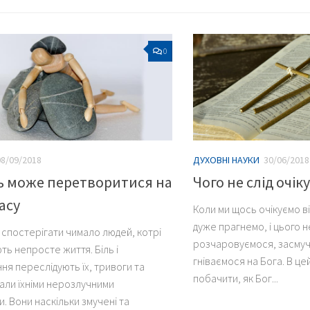
0
08/09/2018
ДУХОВНІ НАУКИ
30/06/2018
ь може перетворитися на
Чого не слід очік
асу
Коли ми щось очікуємо ві
дуже прагнемо, і цього н
спостерігати чимало людей, котрі
розчаровуємося, засмучу
ь непросте життя. Біль і
гніваємося на Бога. В це
ня переслідують їх, тривоги та
побачити, як Бог...
али їхніми нерозлучними
. Вони наскільки змучені та