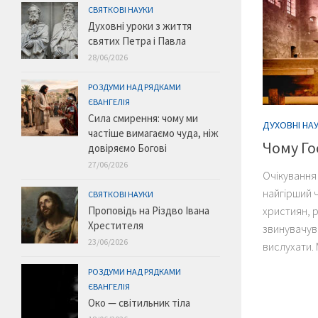
СВЯТКОВІ НАУКИ
Духовні уроки з життя
святих Петра і Павла
28/06/2026
РОЗДУМИ НАД РЯДКАМИ
ЄВАНГЕЛІЯ
Сила смирення: чому ми
ДУХОВНІ НА
частіше вимагаємо чуда, ніж
Чому Го
довіряємо Богові
27/06/2026
Очікування 
найгірший ч
СВЯТКОВІ НАУКИ
християн, 
Проповідь на Різдво Івана
Хрестителя
звинувачув
23/06/2026
вислухати. 
РОЗДУМИ НАД РЯДКАМИ
ЄВАНГЕЛІЯ
Око — світильник тіла