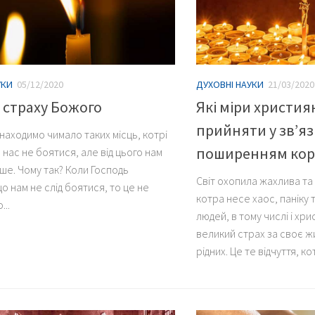
УКИ
05/12/2020
ДУХОВНІ НАУКИ
21/03/2020
 страху Божого
Які міри христия
прийняти у зв’язк
 знаходимо чимало таких місць, котрі
поширенням кор
нас не боятися, але від цього нам
ше. Чому так? Коли Господь
Світ охопила жахлива та
о нам не слід боятися, то це не
котра несе хаос, паніку 
...
людей, в тому числі і хр
великий страх за своє жи
рідних. Це те відчуття, к