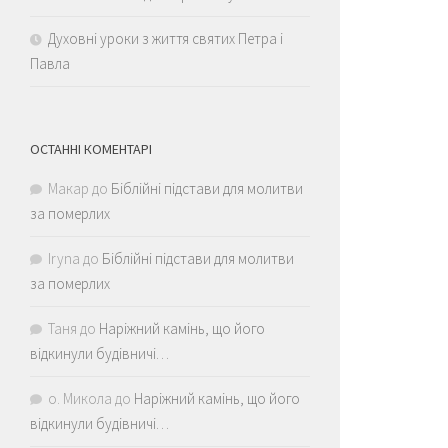
Духовні уроки з життя святих Петра і
Павла
ОСТАННІ КОМЕНТАРІ
Макар
до
Біблійні підстави для молитви
за померлих
Iryna
до
Біблійні підстави для молитви
за померлих
Таня
до
Наріжний камінь, що його
відкинули будівничі…
о. Микола
до
Наріжний камінь, що його
відкинули будівничі…