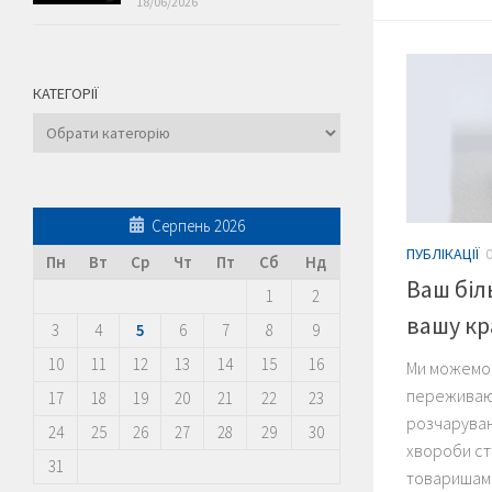
18/06/2026
КАТЕГОРІЇ
Категорії
Серпень 2026
ПУБЛІКАЦІЇ
Пн
Вт
Ср
Чт
Пт
Сб
Нд
Ваш біл
1
2
вашу кр
3
4
5
6
7
8
9
10
11
12
13
14
15
16
Ми можемо 
переживают
17
18
19
20
21
22
23
розчаруван
24
25
26
27
28
29
30
хвороби ст
31
товаришами