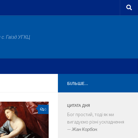
с. Гвізд УГКЦ
БІЛЬШЕ...
ЦИТАТА ДНЯ
0
Бог простий, тоді як ми
вигадуємо різні ускладнення
—
Жан Корбон.