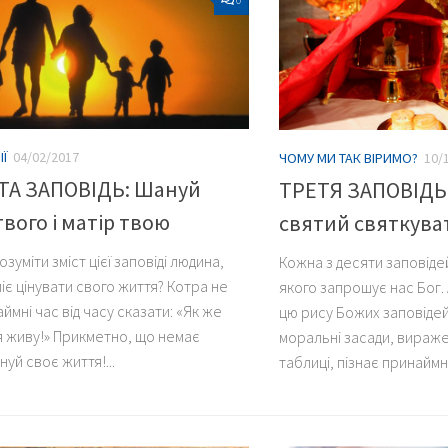
ІЇ
04/02/2017
ЧОМУ МИ ТАК ВІРИМО?
10/
ТА ЗАПОВІДЬ: Шануй
ТРЕТЯ ЗАПОВІДЬ:
твого і матір твою
святий святкува
зуміти зміст цієї заповіді людина,
Кожна з десяти заповідей
іє цінувати свого життя? Котра не
якого запрошує нас Бог. 
мні час від часу сказати: «Як же
цю рису Божих заповіде
я живу!» Прикметно, що немає
моральні засади, виражен
інуй своє життя!...
таблиці, пізнає принаймн