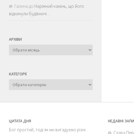
Галина
до
Наріжний камінь, що його
відкинули будівничі…
АРХІВИ
Архіви
КАТЕГОРІЇ
Категорії
ЦИТАТА ДНЯ
НЕДАВНІ ЗАП
Бог простий, тоді як ми вигадуємо різні
Слава Пер