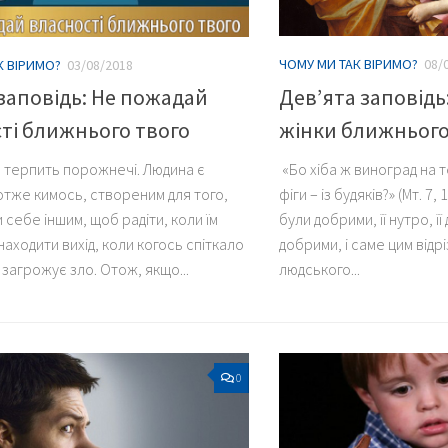
ЧОМУ МИ ТАК ВІРИМО?
08/
К ВІРИМО?
03/08/2018
Дев’ята заповідь
заповідь: Не пожадай
жінки ближнього
ті ближнього твого
«Бо хіба ж виноград на 
 терпить порожнечі. Людина є
фіги – із будяків?» (Мт. 7
отже кимось, створеним для того,
були добрими, її нутро, ї
 себе іншим, щоб радіти, коли їм
добрими, і саме цим відр
находити вихід, коли когось спіткало
людського...
загрожує зло. Отож, якщо...
0