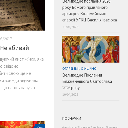
Великоднє послання 2026
року Божого правлячого
архиєрея Коломийської
єпархії УГКЦ Василія Івасюка
11/04/2026
03/2017
 Не вбивай
уючий лист жінки, яка
о свідомо і
ОГЛЯД ЗМІ
/
ОФІЦІЙНО
бити свою ще не
Великоднє Послання
 я завжди відчувала
Блаженнішого Святослава
, що навіть павуків
2026 року
10/04/2026
ПОЗНАЧКИ
4 неділя по Зісланню
7 неділя по Зісланню
0