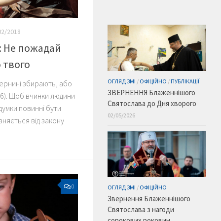
02/2018
: Не пожадай
 твого
ОГЛЯД ЗМІ
/
ОФІЦІЙНО
/
ПУБЛІКАЦІЇ
тернині збирають, або
ЗВЕРНЕННЯ Блаженнішого
, 16). Щоб вчинки людини
Святослава до Дня хворого
ї думки повинні бути
02/05/2026
ізняється від закону
0
ОГЛЯД ЗМІ
/
ОФІЦІЙНО
Звернення Блаженнішого
Святослава з нагоди
сорокових роковин