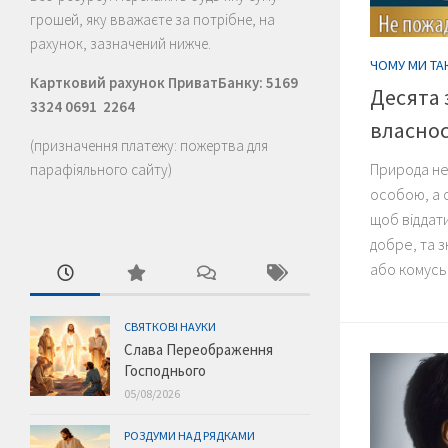
грошей, яку вважаєте за потрібне, на
рахунок, зазначений нижче.
ЧОМУ МИ ТА
Картковий рахунок ПриватБанку: 5169
Десята 
3324 0691 2264
власнос
(призначення платежу: пожертва для
Природа не
парафіяльного сайту)
особою, а 
щоб віддати
добре, та з
або комусь 
СВЯТКОВІ НАУКИ
Слава Переображення
Господнього
05/08/2026
РОЗДУМИ НАД РЯДКАМИ