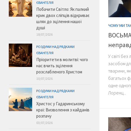
ЄВАНГЕЛІЯ
Побачити Світло: Як палкий
крик двох сліпців відкриває
шлях до зцілення нашої
ЧОМУ МИ ТА
душі
ВОСЬМА 
18/07/2026
неправ
РОЗДУМИ НАД РЯДКАМИ
ЄВАНГЕЛІЯ
У світі бе
Пріоритети в молитві: чого
засобом дл
нас вчить зцілення
тварини, як
розслабленого Христом
багатьох ф
10/07/2026
одне одног
РОЗДУМИ НАД РЯДКАМИ
Лоренц...
ЄВАНГЕЛІЯ
Христос у Гадаринському
краї: Визволення з кайданів
розпачу
03/07/2026