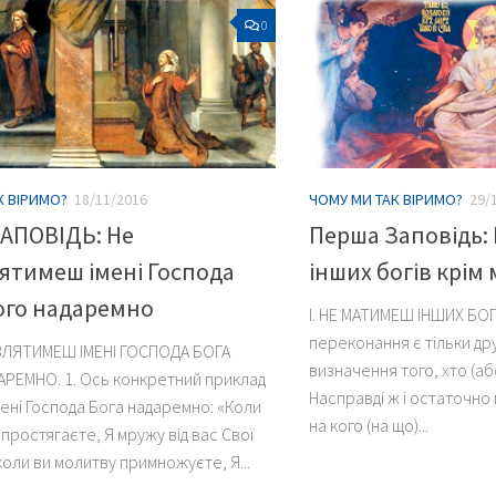
0
К ВІРИМО?
18/11/2016
ЧОМУ МИ ТАК ВІРИМО?
29/
АПОВІДЬ: Не
Перша Заповідь:
ятимеш імені Господа
інших богів крім
ого надаремно
І. НЕ МАТИМЕШ ІНШИХ БОГІ
переконання є тільки др
ОВЛЯТИМЕШ ІМЕНІ ГОСПОДА БОГА
визначення того, хто (аб
РЕМНО. 1. Ось конкретний приклад
Насправді ж і остаточно м
мені Господа Бога надаремно: «Коли
на кого (на що)...
 простягаєте, Я мружу від вас Свої
 коли ви молитву примножуєте, Я...