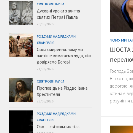
СВЯТКОВІ НАУКИ
Духовні уроки з життя
святих Петра і Павла
28/06/2026
РОЗДУМИ НАД РЯДКАМИ
ЧОМУ МИ ТА
ЄВАНГЕЛІЯ
ШОСТА 
Сила смирення: чому ми
частіше вимагаємо чуда, ніж
перелю
довіряємо Богові
27/06/2026
Господь Бог
Він хотів, 
СВЯТКОВІ НАУКИ
дорогою, я
Проповідь на Різдво Івана
істина є в
Хрестителя
розуміння ц
23/06/2026
РОЗДУМИ НАД РЯДКАМИ
ЄВАНГЕЛІЯ
Око — світильник тіла