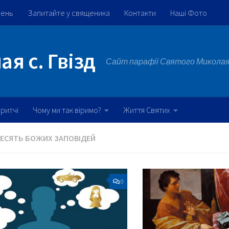
жень
Запитайте у священика
Контакти
Наші Фото
я с. Гвізд
Сайт парафії Святого Миколая 
ритчі
Чому ми так віримо?
Життя Святих
ЕСЯТЬ БОЖИХ ЗАПОВІДЕЙ
0