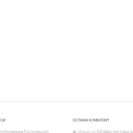
ИСИ
ОСТАННІ КОМЕНТАРІ
еображення Господнього
Макар
до
Біблійні підстави 