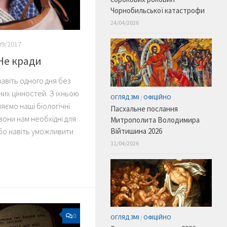
Чорнобильської катастрофи
24/04/2026
09/2017
Не кради
авіть одного дня без
них цінностей. З їхньою
ОГЛЯД ЗМІ
/
ОФІЦІЙНО
ємо наші біологічні
Пасхальне послання
 вони нам необхідні для
Митрополита Володимира
бо навіть уможливити
Війтишина 2026
11/04/2026
0
ОГЛЯД ЗМІ
/
ОФІЦІЙНО