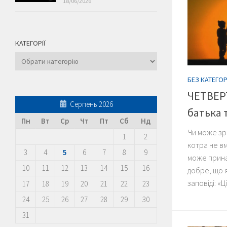
18/06/2026
КАТЕГОРІЇ
Категорії
БЕЗ КАТЕГОР
ЧЕТВЕР
Серпень 2026
батька 
Пн
Вт
Ср
Чт
Пт
Сб
Нд
Чи може зро
1
2
котра не вм
3
4
5
6
7
8
9
може принай
10
11
12
13
14
15
16
добре, що 
заповіді: «Ц
17
18
19
20
21
22
23
24
25
26
27
28
29
30
31