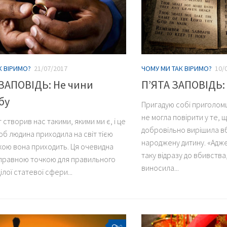
К ВІРИМО?
21/07/2017
ЧОМУ МИ ТАК ВІРИМО?
10/
ЗАПОВІДЬ: Не чини
П’ЯТА ЗАПОВІДЬ:
бу
Пригадую собі приголомш
не могла повірити у те, щ
 створив нас такими, якими ми є, і це
добровільно вирішила в
щоб людина приходила на світ тією
народжену дитину. «Адже
кою вона приходить. Ця очевидна
таку відразу до вбивства
ідправною точкою для правильного
виносила...
ілої статевої сфери...
0