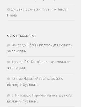
Духовні уроки з життя святих Петра і
Павла
ОСТАННІ КОМЕНТАРІ
Макар
до
Біблійні підстави для молитви
за померлих
Iryna
до
Біблійні підстави для молитви
за померлих
Таня
до
Наріжний камінь, що його
відкинули будівничі…
о. Микола
до
Наріжний камінь, що його
відкинули будівничі…