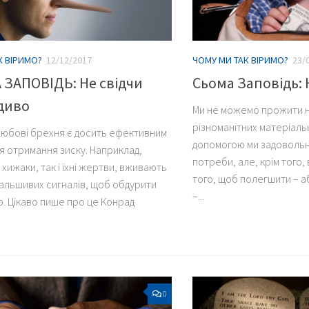
К ВІРИМО?
12/12/2017
ЧОМУ МИ ТАК ВІРИМО?
23/
ЗАПОВІДЬ: Не свідчи
Сьома Заповідь: 
диво
Ми не можемо прожити н
різноманітних матеріаль
з любові брехня є досить ефективним
допомогою ми задовольня
я отримання зиску. Наприклад,
потреби, але, крім того,
 хижаки, так і їхні жертви, вживають
того, щоб полегшити – а
альшивих сигналів, щоб обдурити
–...
о. Цікаво пише про це Конрад
0