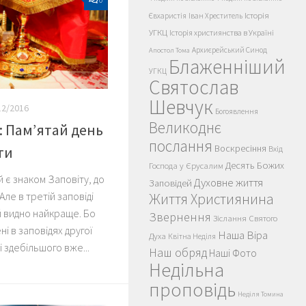
Історія
Євхаристія
Іван Хреститель
УГКЦ
Історія християнства в Україні
Архиєрейський Синод
Апостол Тома
Блаженніший
УГКЦ
Святослав
Шевчук
12/2016
Богоявлення
Великоднє
 Пам’ятай день
послання
Воскресіння
ти
Вхід
Десять Божих
Господа у Єрусалим
 є знаком Заповіту, до
Духовне життя
Заповідей
Але в третій заповіді
Життя Християнина
й видно найкраще. Бо
Звернення
Зіслання Святого
і в заповідях другої
Наша Віра
Духа
Квітна Неділя
і здебільшого вже...
Наш обряд
Наші Фото
Недільна
проповідь
Неділя Томина