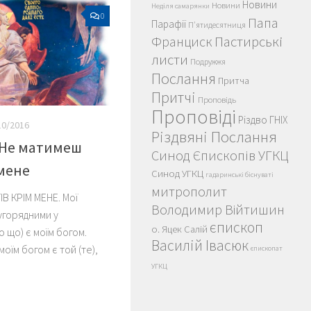
Новини
Новини
Неділя самарянки
0
Папа
Парафії
П'ятидесятниця
Пастирські
Франциск
листи
Подружжя
Послання
Притча
Притчі
Проповідь
Проповіді
Різдво ГНІХ
10/2016
Різдвяні Послання
 Не матимеш
Синод Єпископів УГКЦ
 мене
Синод УГКЦ
гадаринські біснуваті
митрополит
В КРІМ МЕНЕ. Мої
Володимир Війтишин
угорядними у
єпископ
о. Яцек Салій
о що) є моїм богом.
Василій Івасюк
оїм богом є той (те),
єпископат
УГКЦ