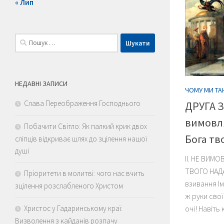
« Лип
Пошук:
НЕДАВНІ ЗАПИСИ
ЧОМУ МИ ТА
Слава Переображення Господнього
ДРУГА З
вимовл
Побачити Світло: Як палкий крик двох
Бога тв
сліпців відкриває шлях до зцілення нашої
душі
ІІ. НЕ ВИМ
ТВОГО НАДА
Пріоритети в молитві: чого нас вчить
взивання І
зцілення розслабленого Христом
ж руки свої
Христос у Гадаринському краї:
очі! Навіть
Визволення з кайданів розпачу