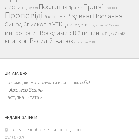
Послання
Притчі
листи
Притча
Проповідь
Подружжя
Проповіді
Різдвяні Послання
Різдво ГНІХ
Синод Єпископів УГКЦ
Синод УГКЦ
гадаринські біснуваті
митрополит Володимир Війтишин
о. Яцек Салій
єпископ Василій Івасюк
єпископат УГКЦ
ЦИТАТА ДНЯ
Повірмо, що Бога слухати краще, ніж себе!
—
Арх. Ігор Возняк
Наступна цитата »
НЕДАВНІ ЗАПИСИ
Слава Переображення Господнього
05/08/2026