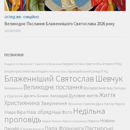
ОГЛЯД ЗМІ
/
ОФІЦІЙНО
Великоднє Послання Блаженнішого Святослава 2026 року
10/04/2026
ПОЗНАЧКИ
Історія УГКЦ
Євхаристія
Іван Хреститель
4 неділя по Зісланню
7 неділя по Зісланню
Історія християнства в Україні
Архиєрейський Синод УГКЦ
Апостол Тома
Блаженніший Святослав Шевчук
Великоднє послання
Воскресіння
Вхід Господа
Богоявлення
Життя
Духовне життя
Десять Божих Заповідей
у Єрусалим
Християнина
Звернення
Зіслання Святого Духа
Квітна Неділя
Недільна
Наш обряд
Наша Віра
Наші Фото
проповідь
Новини
Новини
Неділя Томина
Неділя самарянки
Пастирські
Папа Франциск
Парафії
П'ятидесятниця