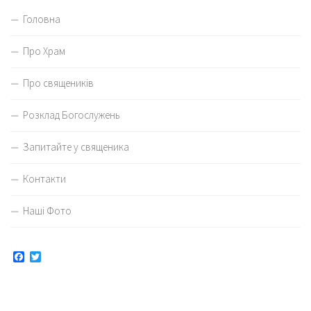
Головна
Про Храм
Про священиків
Розклад Богослужень
Запитайте у священика
Контакти
Наші Фото
Facebook
Twitter