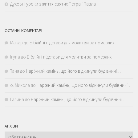
Духовні уроки з життя святих Петра і Павла
ОСТАННІ КОМЕНТАРІ
Макар
до
Біблійні підстави для молитви за померлих
Iryna
до
Біблійні підстави для молитви за померлих
Таня
до
Наріжний камінь, що його відкинули будівничі…
о. Микола
до
Наріжний камінь, що його відкинули будівничі…
Галина
до
Наріжний камінь, що його відкинули будівничі…
АРХІВИ
Архіви