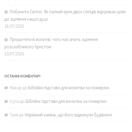
Побачити Світло: Як палкий крик двох сліпців відкриває шлях
до зцілення нашої душі
18/07/2026
Пріоритети в молитві: чого нас вчить зцілення
розслабленого Христом
10/07/2026
ОСТАННІ КОМЕНТАРІ
Макар
до
Біблійні підстави для молитви за померлих
Iryna
до
Біблійні підстави для молитви за померлих
Таня
до
Наріжний камінь, що його відкинули будівничі…