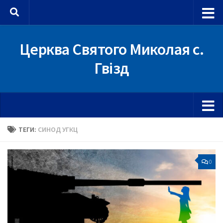
Skip to content
Церква Святого Миколая с.
Гвізд
ТЕГИ:
СИНОД УГКЦ
0