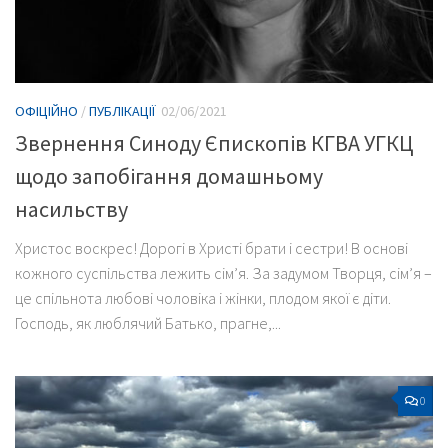
ОФІЦІЙНО
/
ПУБЛІКАЦІЇ
02/06/2021
Звернення Синоду Єпископів КГВА УГКЦ
щодо запобігання домашньому
насильству
Христос воскрес! Дорогі в Христі брати і сестри! В основі
кожного суспільства лежить сім’я. За задумом Творця, сім’я –
це спільнота любові чоловіка і жінки, плодом якої є діти.
Господь, як люблячий Батько, прагне,...
0