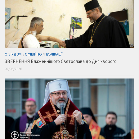
ОГЛЯД ЗМІ
/
ОФІЦІЙНО
/
ПУБЛІКАЦІЇ
ЗВЕРНЕННЯ Блаженнішого Святослава до Дня хворого
02/05/2026