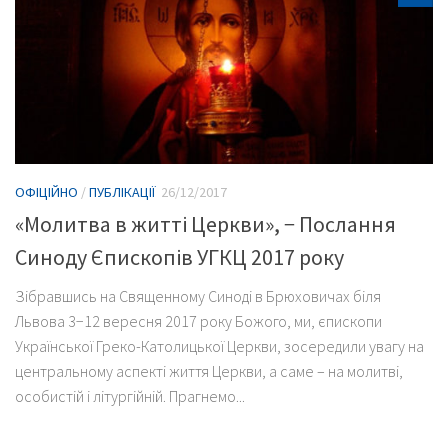
ОФІЦІЙНО
/
ПУБЛІКАЦІЇ
26/12/2017
«Молитва в житті Церкви», − Послання
Синоду Єпископів УГКЦ 2017 року
Зібравшись на Священному Синоді в Брюховичах біля
Львова 3−12 вересня 2017 року Божого, ми, єпископи
Української Греко-Католицької Церкви, зосередили увагу на
центральному аспекті життя Церкви, а саме – на молитві,
особистій і літургійній. Прагнемо...