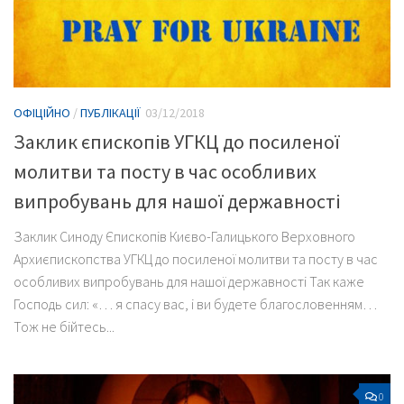
ОФІЦІЙНО
/
ПУБЛІКАЦІЇ
03/12/2018
Заклик єпископів УГКЦ до посиленої
молитви та посту в час особливих
випробувань для нашої державності
Заклик Синоду Єпископів Києво-Галицького Верховного
Архиєпископства УГКЦ до посиленої молитви та посту в час
особливих випробувань для нашої державності Так каже
Господь сил: «… я спасу вас, і ви будете благословенням…
Тож не бійтесь...
0