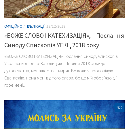
ОФІЦІЙНО
/
ПУБЛІКАЦІЇ
12/12/2018
«БОЖЕ СЛОВО І КАТЕХИЗАЦІЯ», – Послання
Синоду Єпископів УГКЦ 2018 року
«БОЖЕ СЛОВО І КАТЕХИЗАЦІЯ» Послання Синоду Єпископів
Української Греко-Католицької Церкви 2018 року до
духовенства, монашества і мирян Бо коли я проповідую
Євангелію, нема мені від того слави, бо це мій обов’язок; і
горе мені,...
0