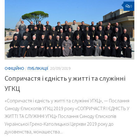
0
ОФІЦІЙНО
/
ПУБЛІКАЦІЇ
20/09/2019
Сопричастя і єдність у житті та служінні
УГКЦ
«Сопричастя і єдність у житті та служінні УГКЦ», — Послання
Синоду Єпископів УГКЦ 2019 року «СОПРИЧАСТЯ І ЄДНІСТЬ У
ЖИТТІ ТА СЛУЖІННІ УГКЦ» Послання Синоду Єпископів
Української Греко-Католицької Церкви 2019 року до
духовенства, монашества...