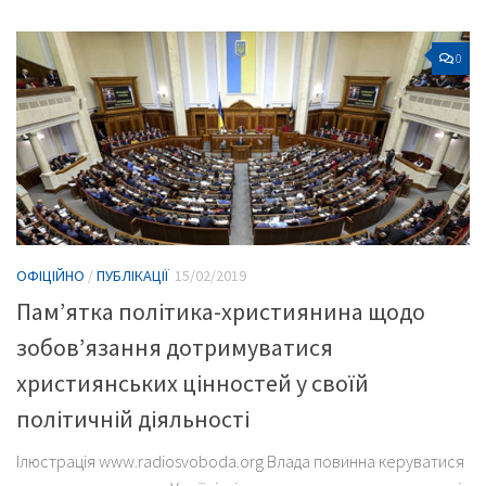
0
ОФІЦІЙНО
/
ПУБЛІКАЦІЇ
15/02/2019
Пам’ятка політика-християнина щодо
зобов’язання дотримуватися
християнських цінностей у своїй
політичній діяльності
Ілюстрація www.radiosvoboda.org Влада повинна керуватися