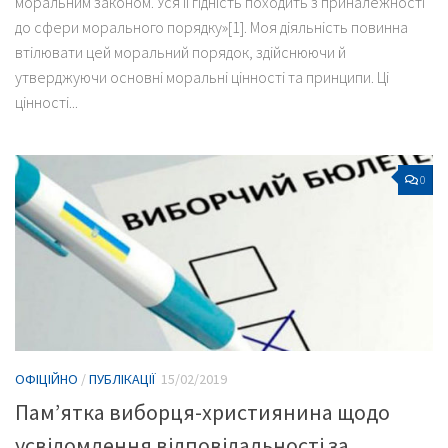
моральним законом. Уся її гідність походить з приналежності
до сфери морального порядку»[1]. Моя діяльність повинна
втілювати цей моральний порядок, здійснюючи й
утверджуючи основні моральні цінності та принципи. Ці
цінності...
0
ОФІЦІЙНО
/
ПУБЛІКАЦІЇ
15/02/2019
Пам’ятка виборця-християнина щодо
усвідомлення відповідальності за