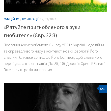
ОФІЦІЙНО
/
ПУБЛІКАЦІЇ
22/02/2024
«Рятуйте пригнобленого з руки
гнобителя» (Євр. 22:3)
Послання Архиєрейського Синоду УГКЦ в Україні щодо війни
та справедливого миру в контексті нових ідеологій Його
спасіння близьке до тих, що Його бояться, щоб слава Його
перебувала в краю нашім (Пс. 85, 10). Дорогі в Христі! Вступ 1.
Вже десять років ми живемо...
0