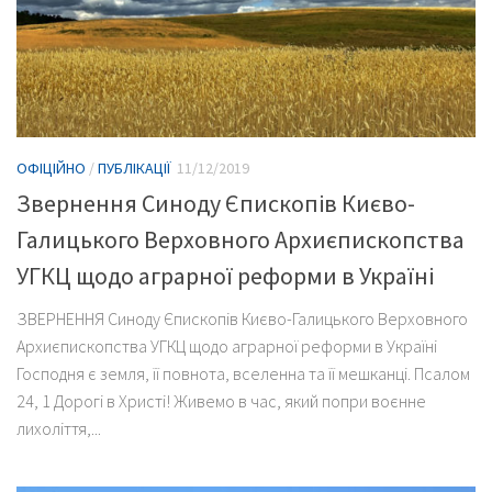
ОФІЦІЙНО
/
ПУБЛІКАЦІЇ
11/12/2019
Звернення Синоду Єпископів Києво-
Галицького Верховного Архиєпископства
УГКЦ щодо аграрної реформи в Україні
ЗВЕРНЕННЯ Синоду Єпископів Києво-Галицького Верховного
Архиєпископства УГКЦ щодо аграрної реформи в Україні
Господня є земля, її повнота, вселенна та її мешканці. Псалом
24, 1 Дорогі в Христі! Живемо в час, який попри воєнне
лихоліття,...