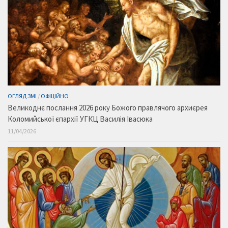
ОГЛЯД ЗМІ
/
ОФІЦІЙНО
Великоднє послання 2026 року Божого правлячого архиєрея
Коломийської єпархії УГКЦ Василія Івасюка
11/04/2026