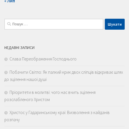
« Лип
Пошук:
НЕДАВНІ ЗАПИСИ
Слава Переображення Господнього
Побачити Світло: Як палкий крик двох сліпців відкриває шлях
до зцілення нашої душі
Пріоритети в молитві: чого нас вчить зцілення
розслабленого Христом
Христос у Гадаринському краї: Визволення з кайданів
розпачу