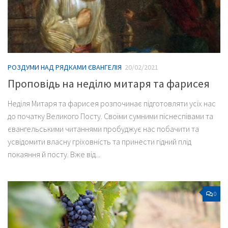
РОЗДУМИ НАД РЯДКАМИ ЄВАНГЕЛІЯ
20/02/2021
Проповідь на неділю митаря та фарисея
Неділя Митаря та фарисея розпочинає підготовляти усіх нас
до початку Великого Посту. Своїми сумними піснеспівами та
євангельськими читаннями пробуджує нас побачити та
усвідомити власну гріховність та принести гідний плід
покаяння й посту. Вже від...
0