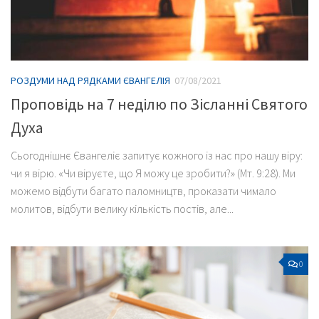
РОЗДУМИ НАД РЯДКАМИ ЄВАНГЕЛІЯ
07/08/2021
Проповідь на 7 неділю по Зісланні Святого
Духа
Сьогоднішнє Євангеліє запитує кожного із нас про нашу віру:
чи я вірю. «Чи віруєте, що Я можу це зробити?» (Мт. 9:28). Ми
можемо відбути багато паломництв, проказати чимало
молитов, відбути велику кількість постів, але...
0