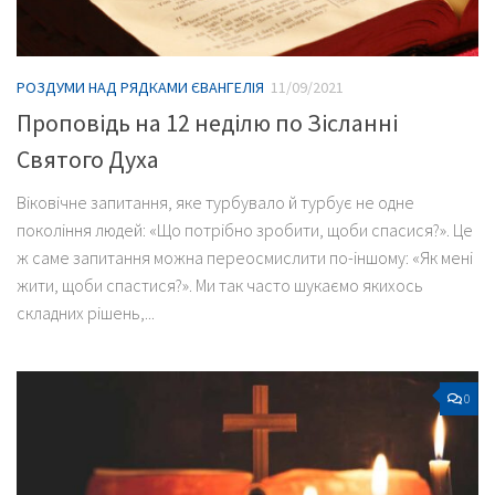
РОЗДУМИ НАД РЯДКАМИ ЄВАНГЕЛІЯ
11/09/2021
Проповідь на 12 неділю по Зісланні
Святого Духа
Віковічне запитання, яке турбувало й турбує не одне
покоління людей: «Що потрібно зробити, щоби спасися?». Це
ж саме запитання можна переосмислити по-іншому: «Як мені
жити, щоби спастися?». Ми так часто шукаємо якихось
складних рішень,...
0