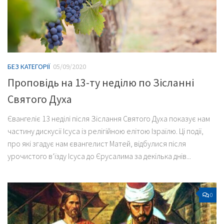
БЕЗ КАТЕГОРІЇ
05/09/2020
Проповідь на 13-ту неділю по Зісланні
Святого Духа
Євангеліє 13 неділі після Зіслання Святого Духа показує нам
частину дискусії Ісуса із релігійною елітою Ізраїлю. Ці події,
про які згадує нам євангелист Матей, відбулися після
урочистого в’їзду Ісуса до Єрусалима за декілька днів...
0