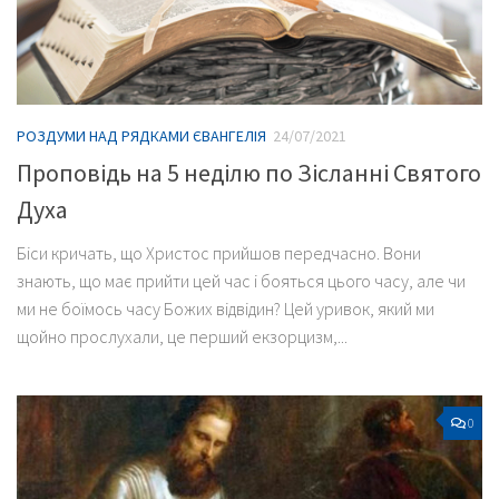
РОЗДУМИ НАД РЯДКАМИ ЄВАНГЕЛІЯ
24/07/2021
Проповідь на 5 неділю по Зісланні Святого
Духа
Біси кричать, що Христос прийшов передчасно. Вони
знають, що має прийти цей час і бояться цього часу, але чи
ми не боїмось часу Божих відвідин? Цей уривок, який ми
щойно прослухали, це перший екзорцизм,...
0