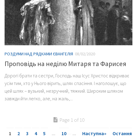
РОЗДУМИ НАД РЯДКАМИ ЄВАНГЕЛІЯ
08/02/2020
Проповідь на неділю Митаря та Фарисея
Дорогі брати та сестри, Господь наш Ісус Христос відкриває
усім тим, хто у Нього вірить, шлях спасіння. І наголошує, що
цей шлях – вузький, незручний, тяжкий. Широким шляхом
завжди йти легко, але, на жаль,...
Page 1 of 10
1
2
3
4
5
...
10
...
Наступна»
Остання