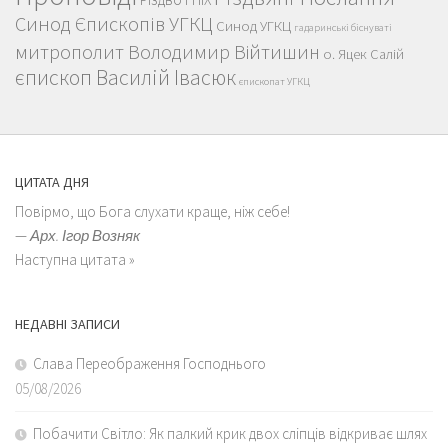
Синод Єпископів УГКЦ
Синод УГКЦ
гадаринські біснуваті
митрополит Володимир Війтишин
о. Яцек Салій
єпископ Василій Івасюк
єпископат УГКЦ
ЦИТАТА ДНЯ
Повірмо, що Бога слухати краще, ніж себе!
—
Арх. Ігор Возняк
Наступна цитата »
НЕДАВНІ ЗАПИСИ
Слава Переображення Господнього
05/08/2026
Побачити Світло: Як палкий крик двох сліпців відкриває шлях