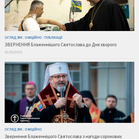
ОГЛЯД ЗМІ
/
ОФІЦІЙНО
/
ПУБЛІКАЦІЇ
ЗВЕРНЕННЯ Блаженнішого Святослава до Дня хворого
02/05/2026
ОГЛЯД ЗМІ
/
ОФІЦІЙНО
Звернення Блаженнішого Святослава з нагоди сорокових