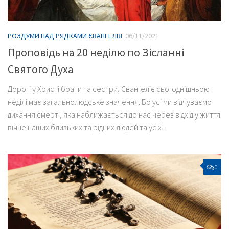
РОЗДУМИ НАД РЯДКАМИ ЄВАНГЕЛІЯ
06/11/2021
Проповідь на 20 неділю по Зісланні
Святого Духа
Дорогі у Христі брати та сестри, Євангеліє сьогоднішньою
неділі має загальнолюдське значення. Бо усі ми відчуваємо
дихання смерті, яка наближається до нас через відхід у життя
вічне наших близьких та рідних людей та усіх...
0