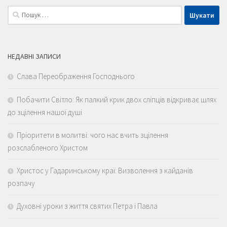
Пошук:
НЕДАВНІ ЗАПИСИ
Слава Переображення Господнього
Побачити Світло: Як палкий крик двох сліпців відкриває шлях
до зцілення нашої душі
Пріоритети в молитві: чого нас вчить зцілення
розслабленого Христом
Христос у Гадаринському краї: Визволення з кайданів
розпачу
Духовні уроки з життя святих Петра і Павла