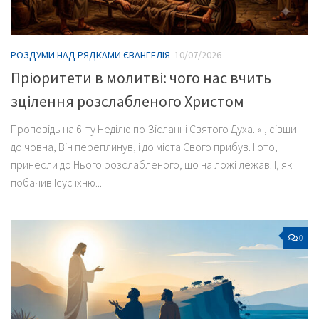
РОЗДУМИ НАД РЯДКАМИ ЄВАНГЕЛІЯ
10/07/2026
Пріоритети в молитві: чого нас вчить
зцілення розслабленого Христом
Проповідь на 6-ту Неділю по Зісланні Святого Духа. «І, сівши
до човна, Він переплинув, і до міста Свого прибув. І ото,
принесли до Нього розслабленого, що на ложі лежав. І, як
побачив Ісус їхню...
0