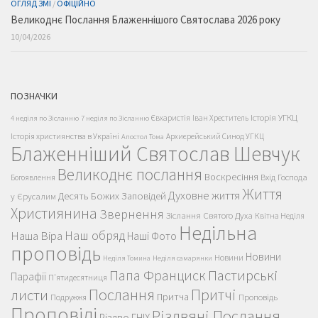
ОГЛЯД ЗМІ
/
ОФІЦІЙНО
Великоднє Послання Блаженнішого Святослава 2026 року
10/04/2026
ПОЗНАЧКИ
Історія УГКЦ
Євхаристія
Іван Хреститель
4 неділя по Зісланню
7 неділя по Зісланню
Історія християнства в Україні
Архиєрейський Синод УГКЦ
Апостол Тома
Блаженніший Святослав Шевчук
Великоднє послання
Воскресіння
Вхід Господа
Богоявлення
Життя
Духовне життя
Десять Божих Заповідей
у Єрусалим
Християнина
Звернення
Зіслання Святого Духа
Квітна Неділя
Недільна
Наш обряд
Наша Віра
Наші Фото
проповідь
Новини
Новини
Неділя Томина
Неділя самарянки
Пастирські
Папа Франциск
Парафії
П'ятидесятниця
Послання
Притчі
листи
Притча
Проповідь
Подружжя
Проповіді
Різдвяні Послання
Різдво ГНІХ