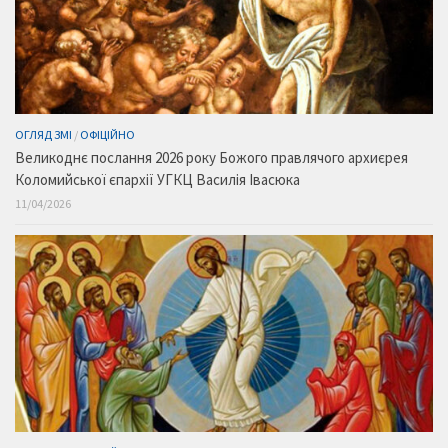
ОГЛЯД ЗМІ
/
ОФІЦІЙНО
Великоднє послання 2026 року Божого правлячого архиєрея
Коломийської єпархії УГКЦ Василія Івасюка
11/04/2026