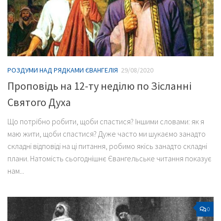
РОЗДУМИ НАД РЯДКАМИ ЄВАНГЕЛІЯ
29/08/2020
Проповідь на 12-ту неділю по Зісланні
Святого Духа
Що потрібно робити, щоби спастися? Іншими словами: як я
маю жити, щоби спастися? Дуже часто ми шукаємо занадто
складні відповіді на ці питання, робимо якісь занадто складні
плани. Натомість сьогоднішнє Євангельське читання показує
нам...
0