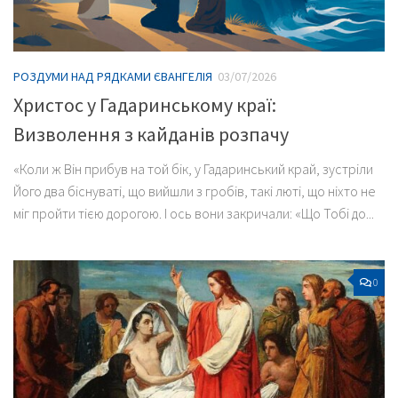
РОЗДУМИ НАД РЯДКАМИ ЄВАНГЕЛІЯ
03/07/2026
Христос у Гадаринському краї:
Визволення з кайданів розпачу
«Коли ж Він прибув на той бік, у Гадаринський край, зустріли
Його два біснуваті, що вийшли з гробів, такі люті, що ніхто не
міг пройти тією дорогою. І ось вони закричали: «Що Тобі до...
0