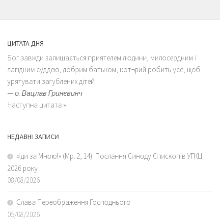
ЦИТАТА ДНЯ
Бог завжди залишається приятелем людини, милосердним і
лагідним суддею, добрим батьком, кот¬рий робить усе, щоб
урятувати загублених дітей
—
о. Вацлав Гринєвинч
Наступна цитата »
НЕДАВНІ ЗАПИСИ
«Іди за Мною!» (Мр. 2, 14). Послання Синоду Єпископів УГКЦ
2026 року
08/08/2026
Слава Переображення Господнього
05/08/2026