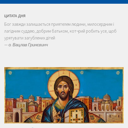
ЦИТАТА ДНЯ
Бог завжди залишається приятелем людини, милосердним і
лагідним суддею, добрим батьком, кот¬рий робить усе, щоб
урятувати загублених дітей
—
о. Вацлав Гринєвинч