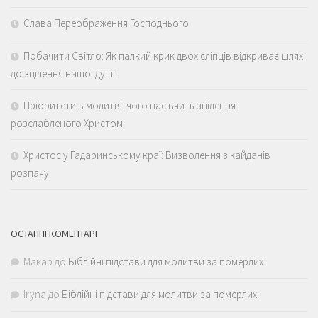
Слава Переображення Господнього
Побачити Світло: Як палкий крик двох сліпців відкриває шлях
до зцілення нашої душі
Пріоритети в молитві: чого нас вчить зцілення
розслабленого Христом
Христос у Гадаринському краї: Визволення з кайданів
розпачу
ОСТАННІ КОМЕНТАРІ
Макар
до
Біблійні підстави для молитви за померлих
Iryna
до
Біблійні підстави для молитви за померлих