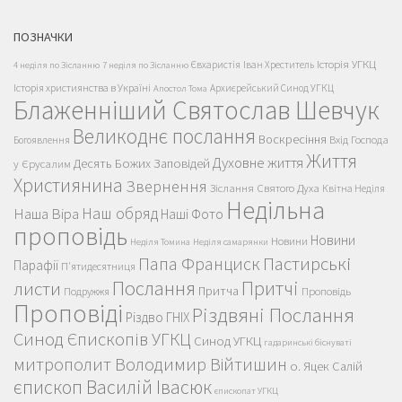
ПОЗНАЧКИ
Історія УГКЦ
Євхаристія
Іван Хреститель
4 неділя по Зісланню
7 неділя по Зісланню
Історія християнства в Україні
Архиєрейський Синод УГКЦ
Апостол Тома
Блаженніший Святослав Шевчук
Великоднє послання
Воскресіння
Вхід Господа
Богоявлення
Життя
Духовне життя
Десять Божих Заповідей
у Єрусалим
Християнина
Звернення
Зіслання Святого Духа
Квітна Неділя
Недільна
Наш обряд
Наша Віра
Наші Фото
проповідь
Новини
Новини
Неділя Томина
Неділя самарянки
Пастирські
Папа Франциск
Парафії
П'ятидесятниця
Послання
Притчі
листи
Притча
Проповідь
Подружжя
Проповіді
Різдвяні Послання
Різдво ГНІХ
Синод Єпископів УГКЦ
Синод УГКЦ
гадаринські біснуваті
митрополит Володимир Війтишин
о. Яцек Салій
єпископ Василій Івасюк
єпископат УГКЦ