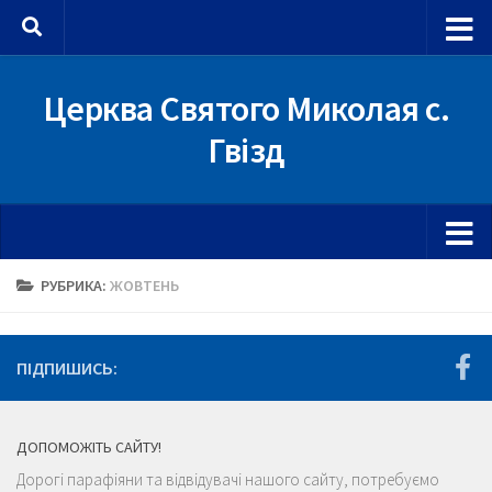
Skip to content
Церква Святого Миколая с.
Гвізд
РУБРИКА:
ЖОВТЕНЬ
ПІДПИШИСЬ:
ДОПОМОЖІТЬ САЙТУ!
Дорогі парафіяни та відвідувачі нашого сайту, потребуємо