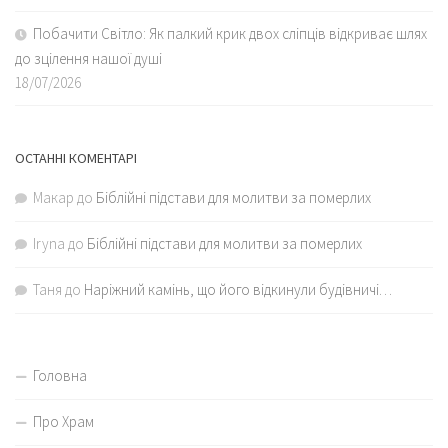
Побачити Світло: Як палкий крик двох сліпців відкриває шлях
до зцілення нашої душі
18/07/2026
ОСТАННІ КОМЕНТАРІ
Макар
до
Біблійні підстави для молитви за померлих
Iryna
до
Біблійні підстави для молитви за померлих
Таня
до
Наріжний камінь, що його відкинули будівничі…
Головна
Про Храм