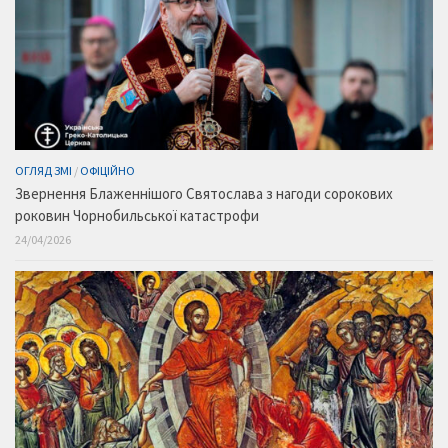
ОГЛЯД ЗМІ
/
ОФІЦІЙНО
Звернення Блаженнішого Святослава з нагоди сорокових
роковин Чорнобильської катастрофи
24/04/2026