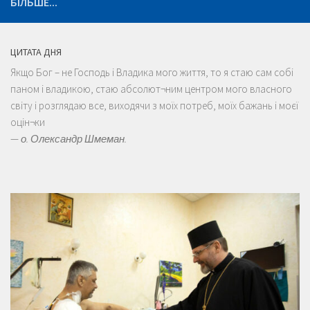
БІЛЬШЕ...
ЦИТАТА ДНЯ
Якщо Бог – не Господь і Владика мого життя, то я стаю сам собі
паном і владикою, стаю абсолют¬ним центром мого власного
світу і розглядаю все, виходячи з моїх потреб, моїх бажань і моєї
оцін¬ки
—
о. Олександр Шмеман.