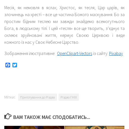
Месія, як немовля в яслах; Христос, як тесля; Цар царів, як
злочинець на хресті – все це частина Божого маскування. Бо за
простим бідним теслею ми завжди знайдемо всемогутнього
Бога, в людському тілі. І цей «тесля» все ще творить, з’єднує та
склеює зруйновані життя, кермує Своєю Церквою і веде
кожного із нас у Своє Небесне Царство.
Зображення ілюстративне:
OpenClipart-Vectors
із сайту:
Pixabay
Facebook
Twitter
Мітки:
Приготування до Різдва
Різдво ГНІХ
ВАМ ТАКОЖ МАЄ СПОДОБАТИСЬ...