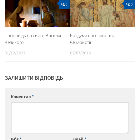
0
0
Проповідь на свято Василія
Роздуми про Таїнство
Великого
Євхаристії
31/12/2023
02/07/2016
ЗАЛИШИТИ ВІДПОВІДЬ
Коментар
*
Ім'я
*
Email
*