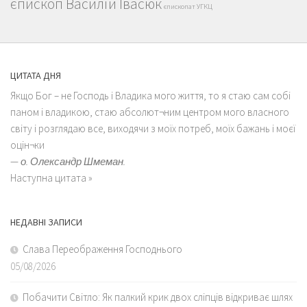
єпископ Василій Івасюк
єпископат УГКЦ
ЦИТАТА ДНЯ
Якщо Бог – не Господь і Владика мого життя, то я стаю сам собі
паном і владикою, стаю абсолют¬ним центром мого власного
світу і розглядаю все, виходячи з моїх потреб, моїх бажань і моєї
оцін¬ки
—
о. Олександр Шмеман.
Наступна цитата »
НЕДАВНІ ЗАПИСИ
Слава Переображення Господнього
05/08/2026
Побачити Світло: Як палкий крик двох сліпців відкриває шлях