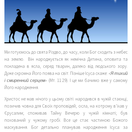
Ми готуємось до свята Різдво, до часу, коли Бог сходить з небес
на землю. Він народжується як немічна Дитина, оповита та
покладена в ясла, серед тварин, далеко від людського зору.
Дуже скромна Його поява на світ. Пізніше Ісуса скаже:
«Я тихий
і смиренний серцем»
(Мт. 11:29). І це ми бачимо вже у самому
Його народження.
Христос не мав нічого у цьому світі: народився в чужій стаєнці;
позичив човна для Своїх проповідей; осла, на котрому в’їхав у
Єрусалим; споживав Тайну Вечерю у чужій кімнаті; був
похований у чужому гробі. Все це стає частиною Божого
маскування. Бог детально планував народження Ісуса: за