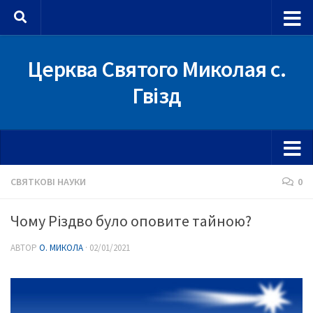
Skip to content
Церква Святого Миколая с.
Гвізд
СВЯТКОВІ НАУКИ
0
Чому Різдво було оповите тайною?
АВТОР
О. МИКОЛА
·
02/01/2021