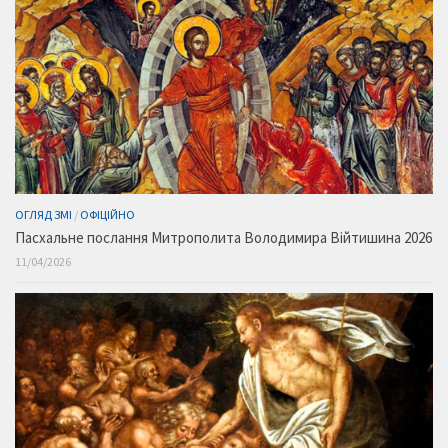
ОГЛЯД ЗМІ
/
ОФІЦІЙНО
Пасхальне послання Митрополита Володимира Війтишина 2026
11/04/2026