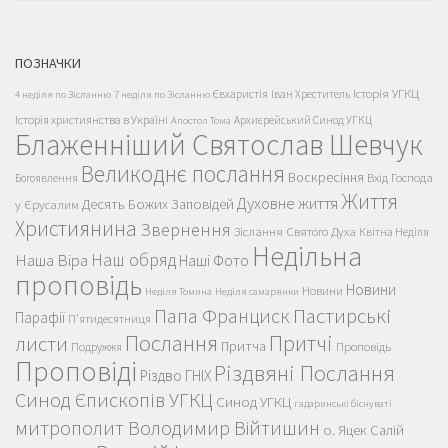
ПОЗНАЧКИ
Історія УГКЦ
Євхаристія
Іван Хреститель
4 неділя по Зісланню
7 неділя по Зісланню
Історія християнства в Україні
Архиєрейський Синод УГКЦ
Апостол Тома
Блаженніший Святослав Шевчук
Великоднє послання
Воскресіння
Вхід Господа
Богоявлення
Життя
Духовне життя
Десять Божих Заповідей
у Єрусалим
Християнина
Звернення
Зіслання Святого Духа
Квітна Неділя
Недільна
Наш обряд
Наша Віра
Наші Фото
проповідь
Новини
Новини
Неділя Томина
Неділя самарянки
Пастирські
Папа Франциск
Парафії
П'ятидесятниця
Послання
Притчі
листи
Притча
Проповідь
Подружжя
Проповіді
Різдвяні Послання
Різдво ГНІХ
Синод Єпископів УГКЦ
Синод УГКЦ
гадаринські біснуваті
митрополит Володимир Війтишин
о. Яцек Салій