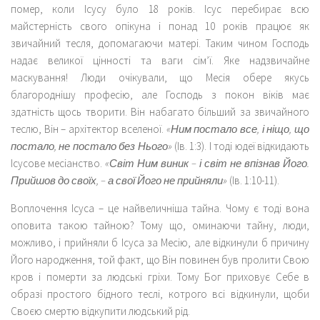
помер, коли Ісусу було 18 років. Ісус перебирає всю
майстерність свого опікуна і понад 10 років працює як
звичайний тесля, допомагаючи матері. Таким чином Господь
надає великої цінності та ваги сім’ї. Яке надзвичайне
маскування! Люди очікували, що Месія обере якусь
благороднішу професію, але Господь з покон віків має
здатність щось творити. Він набагато більший за звичайного
теслю, Він – архітектор вселеної.
«Ним постало все, і ніщо, що
постало, не постало без Нього»
(Ів. 1:3). І тоді юдеї відкидають
Ісусове месіанство.
«Світ Ним виник – і світ не впізнав Його.
Прийшов до своїх, – а свої Його не прийняли»
(Ів. 1:10-11).
Воплочення Ісуса – це найвеличніша тайна. Чому є тоді вона
оповита такою тайною? Тому що, оминаючи тайну, люди,
можливо, і прийняли б Ісуса за Месію, але відкинули б причину
Його народження, той факт, що Він повинен був пролити Свою
кров і померти за людські гріхи. Тому Бог приховує Себе в
образі простого бідного теслі, котрого всі відкинули, щоби
Своєю смертю відкупити людський рід.