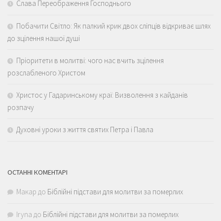
Слава Переображення Господнього
Побачити Світло: Як палкий крик двох сліпців відкриває шлях
до зцілення нашої душі
Пріоритети в молитві: чого нас вчить зцілення
розслабленого Христом
Христос у Гадаринському краї: Визволення з кайданів
розпачу
Духовні уроки з життя святих Петра і Павла
ОСТАННІ КОМЕНТАРІ
Макар
до
Біблійні підстави для молитви за померлих
Iryna
до
Біблійні підстави для молитви за померлих