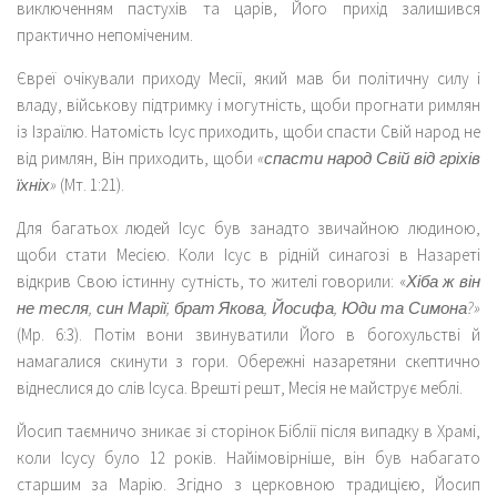
виключенням пастухів та царів, Його прихід залишився
практично непоміченим.
Євреї очікували приходу Месії, який мав би політичну силу і
владу, військову підтримку і могутність, щоби прогнати римлян
із Ізраїлю. Натомість Ісус приходить, щоби спасти Свій народ не
від римлян, Він приходить, щоби
«спасти народ Свій від гріхів
їхніх»
(Мт. 1:21).
Для багатьох людей Ісус був занадто звичайною людиною,
щоби стати Месією. Коли Ісус в рідній синагозі в Назареті
відкрив Свою істинну сутність, то жителі говорили: «
Хіба ж він
не тесля, син Марії, брат Якова, Йосифа, Юди та Симона?»
(Мр. 6:3). Потім вони звинуватили Його в богохульстві й
намагалися скинути з гори. Обережні назаретяни скептично
віднеслися до слів Ісуса. Врешті решт, Месія не майструє меблі.
Йосип таємничо зникає зі сторінок Біблії після випадку в Храмі,
коли Ісусу було 12 років. Найімовірніше, він був набагато
старшим за Марію. Згідно з церковною традицією, Йосип