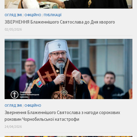
ОГЛЯД ЗМІ
/
ОФІЦІЙНО
/
ПУБЛІКАЦІЇ
ЗВЕРНЕННЯ Блаженнішого Святослава до Дня хворого
02/05/2026
ОГЛЯД ЗМІ
/
ОФІЦІЙНО
Звернення Блаженнішого Святослава з нагоди сорокових
роковин Чорнобильської катастрофи
24/04/2026