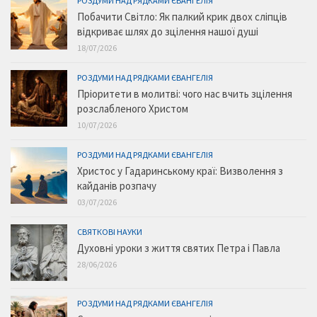
РОЗДУМИ НАД РЯДКАМИ ЄВАНГЕЛІЯ
Побачити Світло: Як палкий крик двох сліпців
відкриває шлях до зцілення нашої душі
18/07/2026
РОЗДУМИ НАД РЯДКАМИ ЄВАНГЕЛІЯ
Пріоритети в молитві: чого нас вчить зцілення
розслабленого Христом
10/07/2026
РОЗДУМИ НАД РЯДКАМИ ЄВАНГЕЛІЯ
Христос у Гадаринському краї: Визволення з
кайданів розпачу
03/07/2026
СВЯТКОВІ НАУКИ
Духовні уроки з життя святих Петра і Павла
28/06/2026
РОЗДУМИ НАД РЯДКАМИ ЄВАНГЕЛІЯ