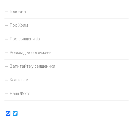
Головна
Про Храм
Про священиків
Розклад Богослужень
Запитайте у священика
Контакти
Наші Фото
Facebook
Twitter