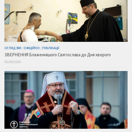
ОГЛЯД ЗМІ
/
ОФІЦІЙНО
/
ПУБЛІКАЦІЇ
ЗВЕРНЕННЯ Блаженнішого Святослава до Дня хворого
02/05/2026