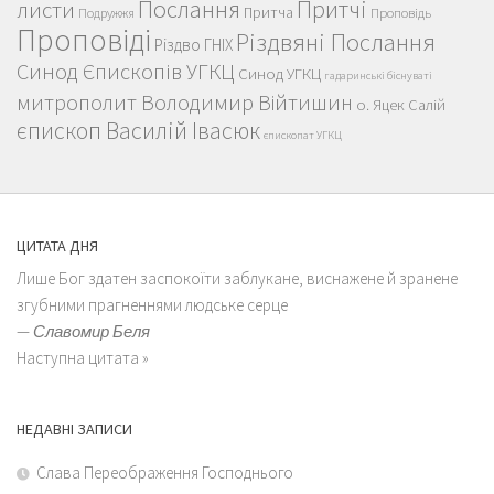
Послання
Притчі
листи
Притча
Проповідь
Подружжя
Проповіді
Різдвяні Послання
Різдво ГНІХ
Синод Єпископів УГКЦ
Синод УГКЦ
гадаринські біснуваті
митрополит Володимир Війтишин
о. Яцек Салій
єпископ Василій Івасюк
єпископат УГКЦ
ЦИТАТА ДНЯ
Лише Бог здатен заспокоїти заблукане, виснажене й зранене
згубними прагненнями людське серце
—
Славомир Беля
Наступна цитата »
НЕДАВНІ ЗАПИСИ
Слава Переображення Господнього