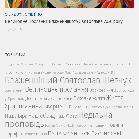
ОГЛЯД ЗМІ
/
ОФІЦІЙНО
Великоднє Послання Блаженнішого Святослава 2026 року
10/04/2026
ПОЗНАЧКИ
Історія УГКЦ
Євхаристія
Іван Хреститель
4 неділя по Зісланню
7 неділя по Зісланню
Історія християнства в Україні
Архиєрейський Синод УГКЦ
Апостол Тома
Блаженніший Святослав Шевчук
Великоднє послання
Воскресіння
Вхід Господа
Богоявлення
Життя
Духовне життя
Десять Божих Заповідей
у Єрусалим
Християнина
Звернення
Зіслання Святого Духа
Квітна Неділя
Недільна
Наш обряд
Наша Віра
Наші Фото
проповідь
Новини
Новини
Неділя Томина
Неділя самарянки
Пастирські
Папа Франциск
Парафії
П'ятидесятниця