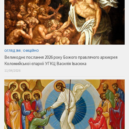
ОГЛЯД ЗМІ
/
ОФІЦІЙНО
Великоднє послання 2026 року Божого правлячого архиєрея
Коломийської єпархії УГКЦ Василія Івасюка
11/04/2026