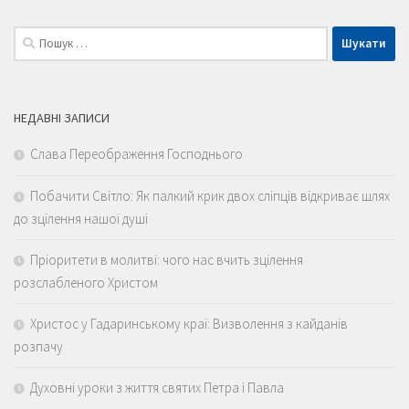
Пошук:
НЕДАВНІ ЗАПИСИ
Слава Переображення Господнього
Побачити Світло: Як палкий крик двох сліпців відкриває шлях
до зцілення нашої душі
Пріоритети в молитві: чого нас вчить зцілення
розслабленого Христом
Христос у Гадаринському краї: Визволення з кайданів
розпачу
Духовні уроки з життя святих Петра і Павла