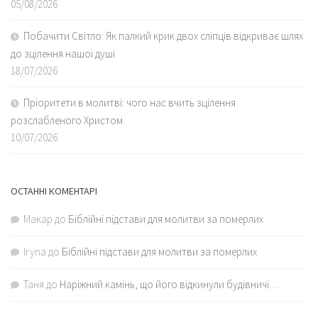
05/08/2026
Побачити Світло: Як палкий крик двох сліпців відкриває шлях
до зцілення нашої душі
18/07/2026
Пріоритети в молитві: чого нас вчить зцілення
розслабленого Христом
10/07/2026
ОСТАННІ КОМЕНТАРІ
Макар
до
Біблійні підстави для молитви за померлих
Iryna
до
Біблійні підстави для молитви за померлих
Таня
до
Наріжний камінь, що його відкинули будівничі…