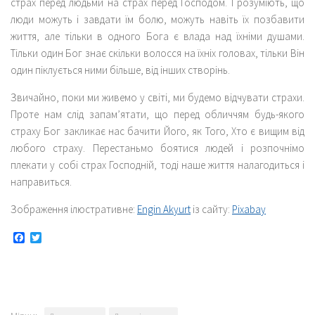
страх перед людьми на страх перед Господом. І розуміють, що
люди можуть і завдати їм болю, можуть навіть їх позбавити
життя, але тільки в одного Бога є влада над їхніми душами.
Тільки один Бог знає скільки волосся на їхніх головах, тільки Він
один піклується ними більше, від інших створінь.
Звичайно, поки ми живемо у світі, ми будемо відчувати страхи.
Проте нам слід запам’ятати, що перед обличчям будь-якого
страху Бог закликає нас бачити Його, як Того, Хто є вищим від
любого страху. Перестаньмо боятися людей і розпочнімо
плекати у собі страх Господній, тоді наше життя налагодиться і
направиться.
Зображення ілюстративне:
Engin Akyurt
із сайту:
Pixabay
Facebook
Twitter