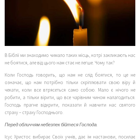
В Біблії ми знаходимо чимало таких місць, котрі закликають нас
не боятися, але від цього нам стає не легше. Чому так?
Коли Господь говорить, що нам не слід боятися, то це не
означає, що нам потрібно тільки скріплювати свою віру й
чекати, коли все втрясеться само собою. Мало є нічого не
робити, а тільки вірити, що все чарівним чином налагодиться.
Господь прагне відкрити, показати й навчити нас святого
страху – страху Господнього.
Перед обличчям небезпек бійтеся Господа.
Ісус Христос вибирає Своїх учнів, дає їм настанови, посилає