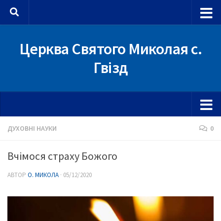
Skip to content
Церква Святого Миколая с.
Гвізд
ДУХОВНІ НАУКИ
0
Вчімося страху Божого
АВТОР
О. МИКОЛА
·
05/12/2020