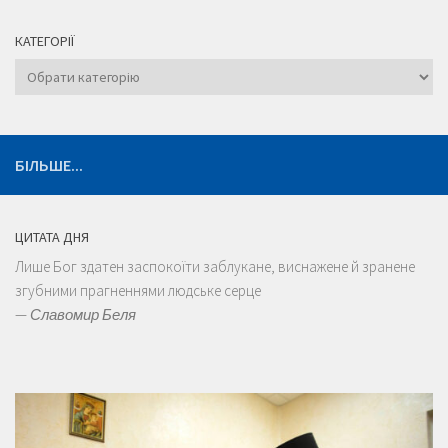
КАТЕГОРІЇ
Категорії
БІЛЬШЕ...
ЦИТАТА ДНЯ
Лише Бог здатен заспокоїти заблукане, виснажене й зранене
згубними прагненнями людське серце
—
Славомир Беля