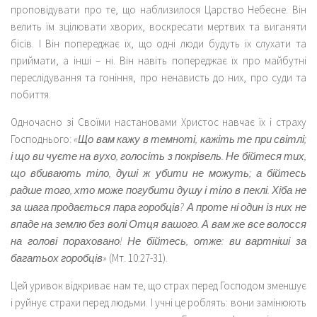
проповідувати про те, що наблизилося Царство Небесне. Він
велить їм зцілювати хворих, воскресати мертвих та виганяти
бісів. І Він попереджає їх, що одні люди будуть їх слухати та
приймати, а інші – ні. Він навіть попереджає їх про майбутні
переслідування та гоніння, про ненависть до них, про суди та
побиття.
Одночасно зі Своїми настановами Христос навчає їх і страху
Господнього:
«Що вам кажу в темноті, кажіть те при світлі;
і що ви чуєте на вухо, голосіть з покрівель. Не бійтеся тих,
що вбивають тіло, душі ж убити не можуть; а бійтесь
радше того, хто може погубити душу і тіло в пеклі. Хіба не
за шага продається пара горобців? А проте ні один із них не
впаде на землю без волі Отця вашого. А вам же все волосся
на голові пораховано! Не бійтесь, отже: ви вартніші за
багатьох горобців»
(Мт. 10:27-31).
Цей уривок відкриває нам те, що страх перед Господом зменшує
і руйнує страхи перед людьми. І учні це роблять: вони замінюють