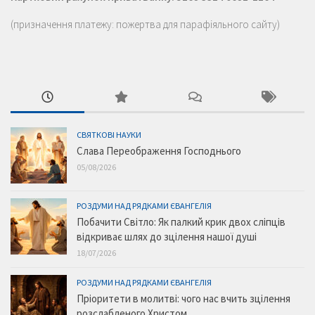
(призначення платежу: пожертва для парафіяльного сайту)
СВЯТКОВІ НАУКИ
Слава Переображення Господнього
05/08/2026
РОЗДУМИ НАД РЯДКАМИ ЄВАНГЕЛІЯ
Побачити Світло: Як палкий крик двох сліпців
відкриває шлях до зцілення нашої душі
18/07/2026
РОЗДУМИ НАД РЯДКАМИ ЄВАНГЕЛІЯ
Пріоритети в молитві: чого нас вчить зцілення
розслабленого Христом