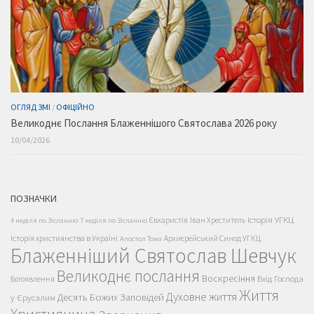
ОГЛЯД ЗМІ
/
ОФІЦІЙНО
Великоднє Послання Блаженнішого Святослава 2026 року
10/04/2026
ПОЗНАЧКИ
Історія УГКЦ
Євхаристія
Іван Хреститель
4 неділя по Зісланню
7 неділя по Зісланню
Історія християнства в Україні
Архиєрейський Синод УГКЦ
Апостол Тома
Блаженніший Святослав Шевчук
Великоднє послання
Воскресіння
Вхід Господа
Богоявлення
Життя
Духовне життя
Десять Божих Заповідей
у Єрусалим