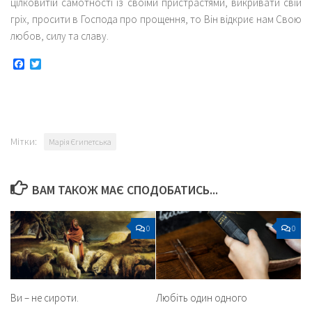
цілковитій самотності із своїми пристрастями, викривати свій
гріх, просити в Господа про прощення, то Він відкриє нам Свою
любов, силу та славу.
Facebook
Twitter
Мітки:
Марія Єгипетська
ВАМ ТАКОЖ МАЄ СПОДОБАТИСЬ...
0
0
Ви – не сироти.
Любіть один одного