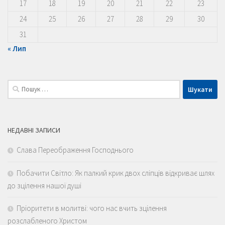
17
18
19
20
21
22
23
24
25
26
27
28
29
30
31
« Лип
Пошук:
НЕДАВНІ ЗАПИСИ
Слава Переображення Господнього
Побачити Світло: Як палкий крик двох сліпців відкриває шлях
до зцілення нашої душі
Пріоритети в молитві: чого нас вчить зцілення
розслабленого Христом