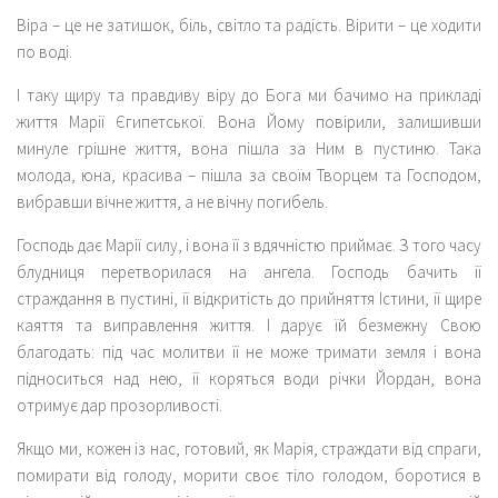
Віра – це не затишок, біль, світло та радість. Вірити – це ходити
по воді.
І таку щиру та правдиву віру до Бога ми бачимо на прикладі
життя Марії Єгипетської. Вона Йому повірили, залишивши
минуле грішне життя, вона пішла за Ним в пустиню. Така
молода, юна, красива – пішла за своїм Творцем та Господом,
вибравши вічне життя, а не вічну погибель.
Господь дає Марії силу, і вона її з вдячністю приймає. З того часу
блудниця перетворилася на ангела. Господь бачить її
страждання в пустині, її відкритість до прийняття Істини, її щире
каяття та виправлення життя. І дарує їй безмежну Свою
благодать: під час молитви її не може тримати земля і вона
підноситься над нею, її коряться води річки Йордан, вона
отримує дар прозорливості.
Якщо ми, кожен із нас, готовий, як Марія, страждати від спраги,
помирати від голоду, морити своє тіло голодом, боротися в