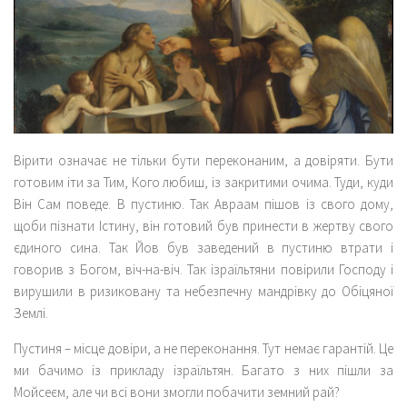
Вірити означає не тільки бути переконаним, а довіряти. Бути
готовим іти за Тим, Кого любиш, із закритими очима. Туди, куди
Він Сам поведе. В пустиню. Так Авраам пішов із свого дому,
щоби пізнати Істину, він готовий був принести в жертву свого
єдиного сина. Так Йов був заведений в пустиню втрати і
говорив з Богом, віч-на-віч. Так ізраїльтяни повірили Господу і
вирушили в ризиковану та небезпечну мандрівку до Обіцяної
Землі.
Пустиня – місце довіри, а не переконання. Тут немає гарантій. Це
ми бачимо із прикладу ізраїльтян. Багато з них пішли за
Мойсеєм, але чи всі вони змогли побачити земний рай?