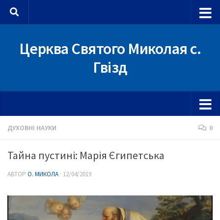
Skip to content
Церква Святого Миколая с.
Гвізд
ДУХОВНІ НАУКИ
0
Тайна пустині: Марія Єгипетська
АВТОР
О. МИКОЛА
·
12/04/2019