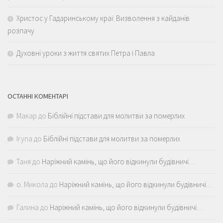
Христос у Гадаринському краї: Визволення з кайданів
розпачу
Духовні уроки з життя святих Петра і Павла
ОСТАННІ КОМЕНТАРІ
Макар
до
Біблійні підстави для молитви за померлих
Iryna
до
Біблійні підстави для молитви за померлих
Таня
до
Наріжний камінь, що його відкинули будівничі…
о. Микола
до
Наріжний камінь, що його відкинули будівничі…
Галина
до
Наріжний камінь, що його відкинули будівничі…