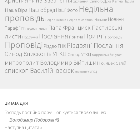
Християнина
Звернення
Зіслання Святого Духа
Квітна Неділя
Недільна
Наш обряд
Наша Віра
Наші Фото
проповідь
Новини
Новини
Неділя Томина
Неділя самарянки
Пастирські
Папа Франциск
Парафії
П'ятидесятниця
Послання
Притчі
листи
Притча
Проповідь
Подружжя
Проповіді
Різдвяні Послання
Різдво ГНІХ
Синод Єпископів УГКЦ
Синод УГКЦ
гадаринські біснуваті
митрополит Володимир Війтишин
о. Яцек Салій
єпископ Василій Івасюк
єпископат УГКЦ
ЦИТАТА ДНЯ
Господь постійно поруч і опікується твоєю душею
—
Володимир Подорожній
Наступна цитата »