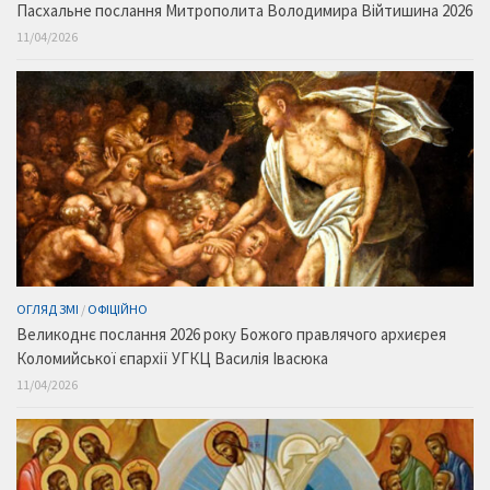
Пасхальне послання Митрополита Володимира Війтишина 2026
11/04/2026
ОГЛЯД ЗМІ
/
ОФІЦІЙНО
Великоднє послання 2026 року Божого правлячого архиєрея
Коломийської єпархії УГКЦ Василія Івасюка
11/04/2026