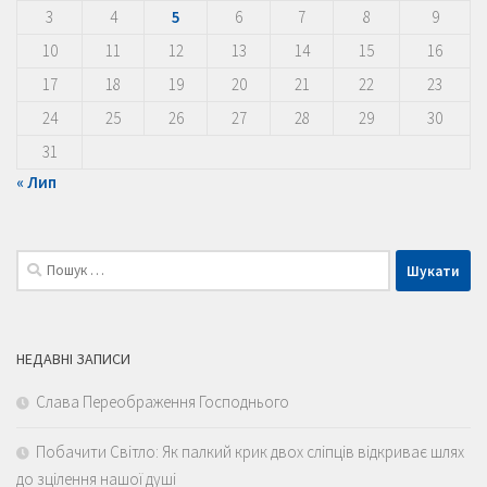
3
4
5
6
7
8
9
10
11
12
13
14
15
16
17
18
19
20
21
22
23
24
25
26
27
28
29
30
31
« Лип
Пошук:
НЕДАВНІ ЗАПИСИ
Слава Переображення Господнього
Побачити Світло: Як палкий крик двох сліпців відкриває шлях
до зцілення нашої душі