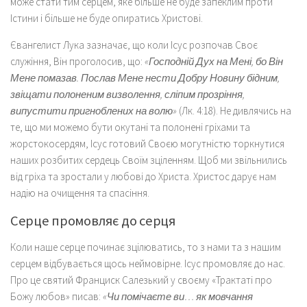
може стати тим серцем, яке більше не буде запеклим проти
Істини і більше не буде опиратись Христові.
Євангелист Лука зазначає, що коли Ісус розпочав Своє
служіння, Він проголосив, що:
«Господній Дух на Мені, бо Він
Мене помазав. Послав Мене нести Добру Новину бідним,
звіщати полоненим визволення, сліпим прозріння,
випустити пригноблених на волю»
(Лк. 4:18). Не дивлячись на
те, що ми можемо бути окутані та полонені гріхами та
жорстокосердям, Ісус готовий Своєю могутністю торкнутися
наших розбитих сердець Своїм зціленням. Щоб ми звільнились
від гріха та зростали у любові до Христа. Христос дарує нам
надію на очищення та спасіння.
Серце промовляє до серця
Коли наше серце починає зцілюватись, то з нами та з нашим
серцем відбувається щось неймовірне. Ісус промовляє до нас.
Про це святий Франциск Салезький у своєму «Трактаті про
Божу любов» писав:
«Чи помічаєте ви… як мовчання