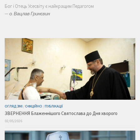
Бог і Отець Усесвіту є найкращим Педагогом
—
о. Вацлав Гринєвин
ОГЛЯД ЗМІ
/
ОФІЦІЙНО
/
ПУБЛІКАЦІЇ
ЗВЕРНЕННЯ Блаженнішого Святослава до Дня хворого
02/05/2026