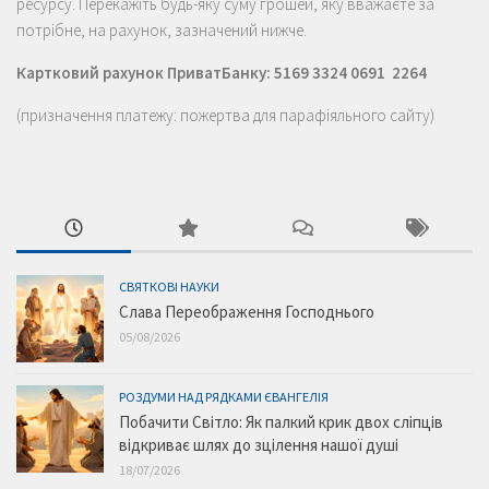
ресурсу. Перекажіть будь-яку суму грошей, яку вважаєте за
потрібне, на рахунок, зазначений нижче.
Картковий рахунок ПриватБанку: 5169 3324 0691 2264
(призначення платежу: пожертва для парафіяльного сайту)
СВЯТКОВІ НАУКИ
Слава Переображення Господнього
05/08/2026
РОЗДУМИ НАД РЯДКАМИ ЄВАНГЕЛІЯ
Побачити Світло: Як палкий крик двох сліпців
відкриває шлях до зцілення нашої душі
18/07/2026