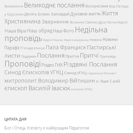
Великоднє послання
Воскресіння
Вхід Господа
Богоявлення
Життя
Духовне життя
Десять Божих Заповідей
у Єрусалим
Християнина
Звернення
Зіслання Святого Духа
Квітна Неділя
Недільна
Наш обряд
Наша Віра
Наші Фото
проповідь
Новини
Новини
Неділя Томина
Неділя самарянки
Пастирські
Папа Франциск
Парафії
П'ятидесятниця
Послання
Притчі
листи
Притча
Проповідь
Подружжя
Проповіді
Різдвяні Послання
Різдво ГНІХ
Синод Єпископів УГКЦ
Синод УГКЦ
гадаринські біснуваті
митрополит Володимир Війтишин
о. Яцек Салій
єпископ Василій Івасюк
єпископат УГКЦ
ЦИТАТА ДНЯ
Бог і Отець Усесвіту є найкращим Педагогом