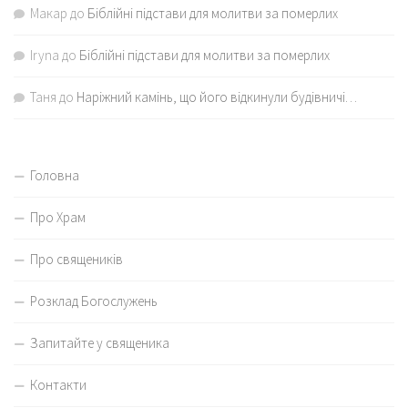
Макар
до
Біблійні підстави для молитви за померлих
Iryna
до
Біблійні підстави для молитви за померлих
Таня
до
Наріжний камінь, що його відкинули будівничі…
Головна
Про Храм
Про священиків
Розклад Богослужень
Запитайте у священика
Контакти