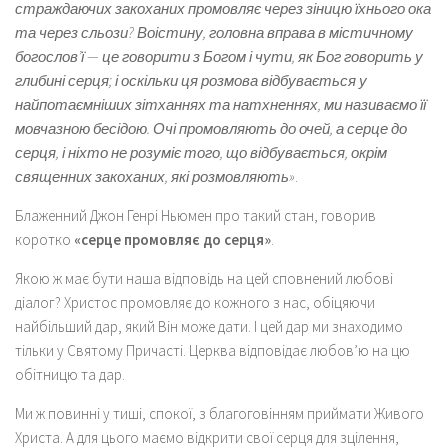
страждаючих закоханих промовляє через зіницю їхнього ока
та через сльози? Воістину, головна вправа в містичному
богослов’ї — це говорити з Богом і чути, як Бог говорить у
глибині серця; і оскільки ця розмова відбувається у
найпотаємніших зітханнях та натхненнях, ми називаємо її
мовчазною бесідою. Очі промовляють до очей, а серце до
серця, і ніхто не розуміє того, що відбувається, окрім
священних закоханих, які розмовляють»
.
Блаженний Джон Генрі Ньюмен про такий стан, говорив
коротко
«серце промовляє до серця»
.
Якою ж має бути наша відповідь на цей сповнений любові
діалог? Христос промовляє до кожного з нас, обіцяючи
найбільший дар, який Він може дати. І цей дар ми знаходимо
тільки у Святому Причасті. Церква відповідає любов’ю на цю
обітницю та дар.
Ми ж повинні у тиші, спокої, з благоговінням приймати Живого
Христа. А для цього маємо відкрити свої серця для зцілення,