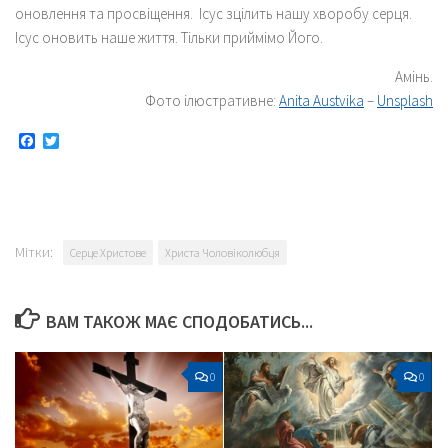
оновлення та просвіщення. Ісус зцілить нашу хворобу серця.
Ісус оновить наше життя. Тільки приймімо Його.
Амінь.
Фото ілюстративне:
Anita Austvika
–
Unsplash
Facebook
Twitter
Мітки:
Серце Христове
Христа Чоловіколюбця
ВАМ ТАКОЖ МАЄ СПОДОБАТИСЬ...
0
0