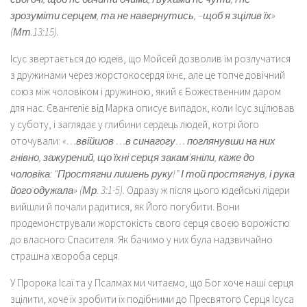
зрозуміти серцем, та не навернутись, –щоб я зцілив їх»
(Мт.13:15).
Ісус звертається до юдеїв, що Мойсей дозволив їм розлучатися
з дружинами через жорстокосердя їхнє, але це топче довічний
союз між чоловіком і дружиною, який є Божественним даром
для нас. Євангеліє від Марка описує випадок, коли Ісус зцілював
у суботу, і заглядає у глибини сердець людей, котрі його
оточували:
«…ввійшов …в синагогу… поглянувши на них
гнівно, зажурений, що їхні серця закам’яніли, каже до
чоловіка: “Простягни лишень руку!” І той простягнув, і рука
його одужала» (Мр. 3:1-5).
Одразу ж після цього юдейські лідери
вийшли й почали радитися, як Його погубити. Вони
продемонстрували жорстокість свого серця своєю ворожістю
до власного Спасителя. Як бачимо у них була надзвичайно
страшна хвороба серця.
У Пророка Ісаї та у Псалмах ми читаємо, що Бог хоче наші серця
зцілити, хоче їх зробити їх подібними до Пресвятого Серця Ісуса