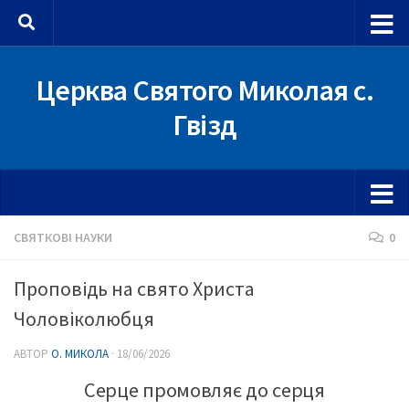
Skip to content
Церква Святого Миколая с.
Гвізд
СВЯТКОВІ НАУКИ
0
Проповідь на свято Христа
Чоловіколюбця
АВТОР
О. МИКОЛА
·
18/06/2026
Серце промовляє до серця