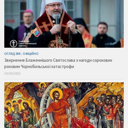
ОГЛЯД ЗМІ
/
ОФІЦІЙНО
Звернення Блаженнішого Святослава з нагоди сорокових
роковин Чорнобильської катастрофи
24/04/2026