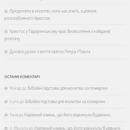
Пріоритети в молитві: чого нас вчить зцілення
розслабленого Христом
Христос у Гадаринському краї: Визволення з кайданів
розпачу
Духовні уроки з життя святих Петра і Павла
ОСТАННІ КОМЕНТАРІ
Макар
до
Біблійні підстави для молитви за померлих
Iryna
до
Біблійні підстави для молитви за померлих
Таня
до
Наріжний камінь, що його відкинули будівничі…
о. Микола
до
Наріжний камінь, що його відкинули будівничі…