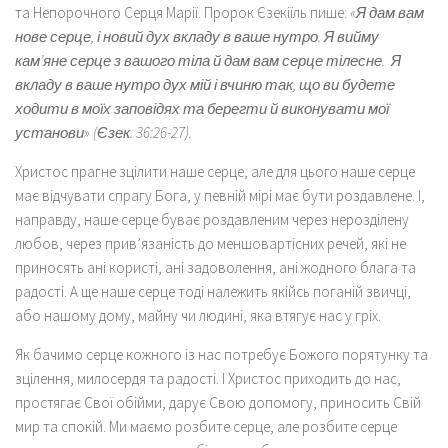
та Непорочного Серця Марії. Пророк Єзекіїль пише:
«Я дам вам
нове серце, і новий дух вкладу в ваше нутро. Я вийму
кам’яне серце з вашого тіла й дам вам серце тілесне. Я
вкладу в ваше нутро дух мій і вчиню так, що ви будете
ходити в моїх заповідях та берегти й виконувати мої
установи» (Єзек. 36:26-27).
Христос прагне зцілити наше серце, але для цього наше серце
має відчувати спрагу Бога, у певній мірі має бути роздавлене. І,
направду, наше серце буває роздавленим через нерозділену
любов, через прив’язаність до меншовартісних речей, які не
приносять ані користі, ані задоволення, ані жодного блага та
радості. А ще наше серце тоді належить якійсь поганій звичці,
або нашому дому, майну чи людині, яка втягує нас у гріх.
Як бачимо серце кожного із нас потребує Божого порятунку та
зцілення, милосердя та радості. І Христос приходить до нас,
простягає Свої обійми, дарує Свою допомогу, приносить Свій
мир та спокій. Ми маємо розбите серце, але розбите серце