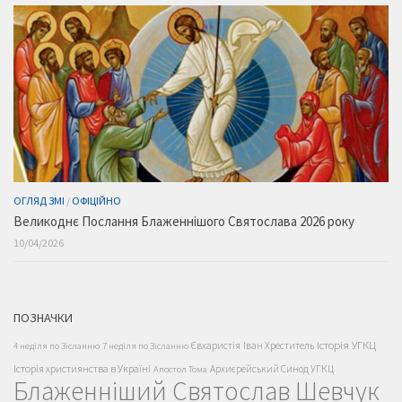
ОГЛЯД ЗМІ
/
ОФІЦІЙНО
Великоднє Послання Блаженнішого Святослава 2026 року
10/04/2026
ПОЗНАЧКИ
Історія УГКЦ
Євхаристія
Іван Хреститель
4 неділя по Зісланню
7 неділя по Зісланню
Історія християнства в Україні
Архиєрейський Синод УГКЦ
Апостол Тома
Блаженніший Святослав Шевчук