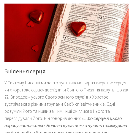
Зцілення серця
У Святому Писанні ми часто зустрічаємо вираз «черстве серце»
чи «жорстоке серце» дослідники Святого Писання кажуть, що аж
72. Впродовж усього Свого земного служіння Христос
зустрічався з різними групами Своїх співвітчизників. Одні
розуміли Його та йшли за Ним, інші сміялися з Нього та
переслідували Його. Він говорив до них:
«…бо серце в цього
народу затовстіло. Вони на вуха тяжко чують і зажмурили
свої очі, щоб не бачити очима, і вухами не чути, і не