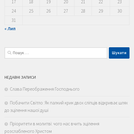
17
18
19
20
21
22
23
24
25
26
27
28
29
30
31
« Лип
Пошук:
НЕДАВНІ ЗАПИСИ
Слава Переображення Господнього
Побачити Світло: Як палкий крик двох сліпців відкриває шлях
до зцілення нашої душі
Пріоритети в молитві: чого нас вчить зцілення
розслабленого Христом