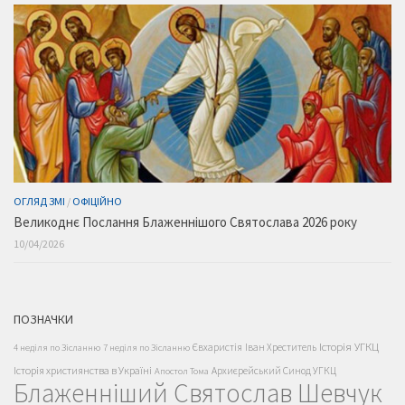
ОГЛЯД ЗМІ
/
ОФІЦІЙНО
Великоднє Послання Блаженнішого Святослава 2026 року
10/04/2026
ПОЗНАЧКИ
Історія УГКЦ
Євхаристія
Іван Хреститель
4 неділя по Зісланню
7 неділя по Зісланню
Історія християнства в Україні
Архиєрейський Синод УГКЦ
Апостол Тома
Блаженніший Святослав Шевчук