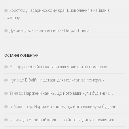
Христос у Гадаринському краї: Визволення з кайданів
розпачу
Духовні уроки з життя святих Петра і Павла
ОСТАННІ КОМЕНТАРІ
Макар
до
Біблійні підстави для молитви за померлих
Iryna
до
Біблійні підстави для молитви за померлих
Таня
до
Наріжний камінь, що його відкинули будівничі…
о. Микола
до
Наріжний камінь, що його відкинули будівничі…
Галина
до
Наріжний камінь, що його відкинули будівничі…