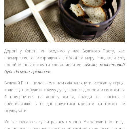
Дорогі у Христі, ми входимо у час Великого Посту, час
примирення та всепрощення, любові та миру. Час, коли слід
постійно повторювати слова молитви:
«Боже, милостивий
будь до мене, грішного»
.
Великий Піст – це час, коли нам слід заглянути всередину серця,
коли слід пробудити сплячу душу, коли слід оновити своє життя
й повернутися на дорогу життя, правди та спасіння. І
найважливіше в ці дні навчитися мовчати та нікого не
осуджувати.
Ми так багато часу витрачаємо марно. Ми забули про тишу,
про мовчанку, про неосудження, про любов та милосердя, тому