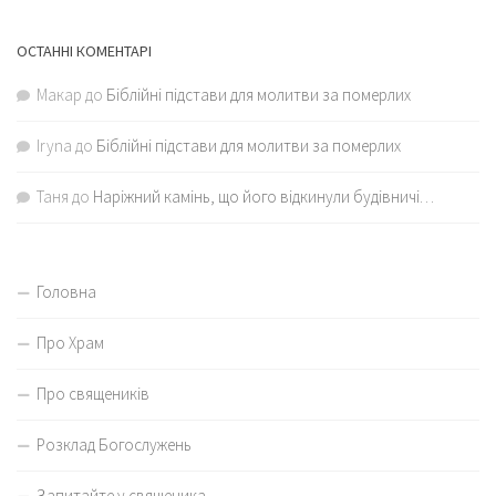
ОСТАННІ КОМЕНТАРІ
Макар
до
Біблійні підстави для молитви за померлих
Iryna
до
Біблійні підстави для молитви за померлих
Таня
до
Наріжний камінь, що його відкинули будівничі…
Головна
Про Храм
Про священиків
Розклад Богослужень
Запитайте у священика