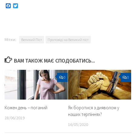
Facebook
Twitter
Мітки:
Великий Піст
Проповіді на Великий піст
ВАМ ТАКОЖ МАЄ СПОДОБАТИСЬ...
0
0
Кожен день – поганий
Як боротися з дияволом у
наших терпіннях?
28/06/2019
16/05/2020