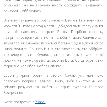
ближнього, ми не зможемо нікого осуджувати, зневажати,
осміювати, оббріхувати.
Ось чому так важливо, розпочинаючи Великий Піст, навчитися
мовчати й нікого не осуджувати. Щоби досягнути успіху у життя
нам слід навчитися довіряти Богові. Потрібно спочатку
повірити, довіритися, а потім полюбити свого ближнього. І
тільки тоді ми зможемо позбутися багатьох бід й відкритися до
щирої молитви. Бо ніхто із тих, хто злословить, хто оббріхує,
хто очорнює, хто обмовляє, хто не любить хоча б однієї
людини, не може сказати, що любить Бога, бо це буде тільки
фарисейська любов, любов напоказ.
Дорогі у Христі брати та сестри, бажаю усім нам гідно
розпочати поприще Великого Посту, щоби з чистою душею,
світлим розумом та люблячим серце зустріти Христове
Воскресіння.
Фото ілюстративне
Pixabay