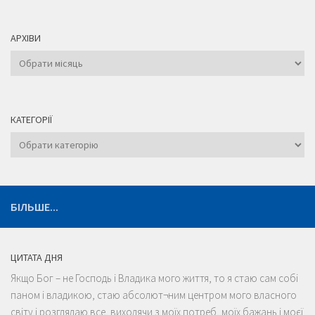
АРХІВИ
Архіви
КАТЕГОРІЇ
Категорії
БІЛЬШЕ...
ЦИТАТА ДНЯ
Якщо Бог – не Господь і Владика мого життя, то я стаю сам собі
паном і владикою, стаю абсолют¬ним центром мого власного
світу і розглядаю все, виходячи з моїх потреб, моїх бажань і моєї