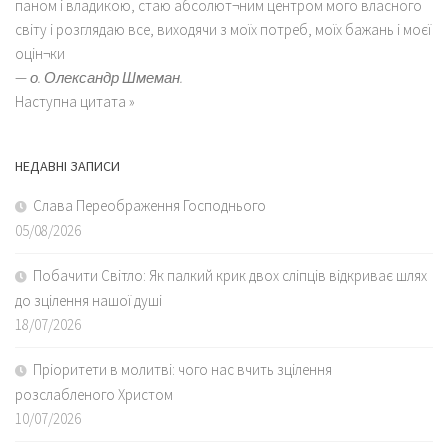
паном і владикою, стаю абсолют¬ним центром мого власного
світу і розглядаю все, виходячи з моїх потреб, моїх бажань і моєї
оцін¬ки
—
о. Олександр Шмеман.
Наступна цитата »
НЕДАВНІ ЗАПИСИ
Слава Переображення Господнього
05/08/2026
Побачити Світло: Як палкий крик двох сліпців відкриває шлях
до зцілення нашої душі
18/07/2026
Пріоритети в молитві: чого нас вчить зцілення
розслабленого Христом
10/07/2026