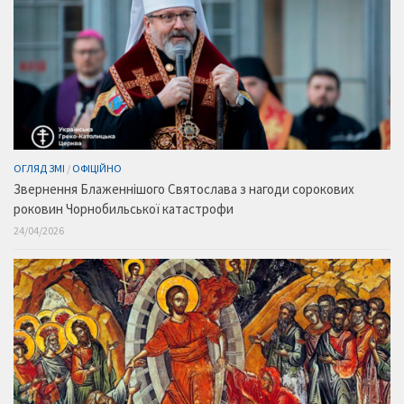
ОГЛЯД ЗМІ
/
ОФІЦІЙНО
Звернення Блаженнішого Святослава з нагоди сорокових
роковин Чорнобильської катастрофи
24/04/2026