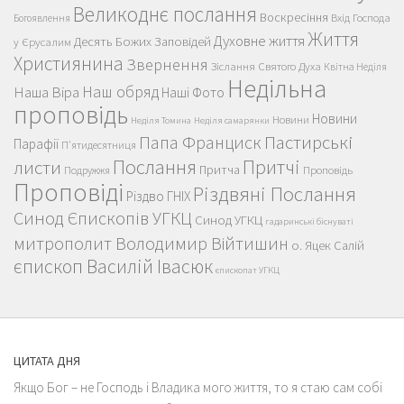
Великоднє послання
Воскресіння
Вхід Господа
Богоявлення
Життя
Духовне життя
Десять Божих Заповідей
у Єрусалим
Християнина
Звернення
Зіслання Святого Духа
Квітна Неділя
Недільна
Наш обряд
Наша Віра
Наші Фото
проповідь
Новини
Новини
Неділя Томина
Неділя самарянки
Пастирські
Папа Франциск
Парафії
П'ятидесятниця
Послання
Притчі
листи
Притча
Проповідь
Подружжя
Проповіді
Різдвяні Послання
Різдво ГНІХ
Синод Єпископів УГКЦ
Синод УГКЦ
гадаринські біснуваті
митрополит Володимир Війтишин
о. Яцек Салій
єпископ Василій Івасюк
єпископат УГКЦ
ЦИТАТА ДНЯ
Якщо Бог – не Господь і Владика мого життя, то я стаю сам собі