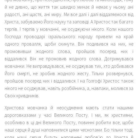
й не дивно, що життя так швидко минає й немає у ньому ані
радості, ані щастя, ані миру. Ми все далі і далі віддаляємося від
Христа, забуваємо Його науку та заповіді. А Христос так багато
терпів. І терпів у мовчанні, не осуджуючи нікого. Коли нашого
Господа проводарі ізраїльського народу привели на край
одного провалля, щоби скинути. Він подивився на них, не
промовивши жодного слова, пройшов посеред них і
віддалився. Він не промовив жодного слова. Дотримувався
мовчанки. Не виправдувався, не осуджував тих, хто добивався
Його смерті, не зробив жодного жесту. Тільки розвернувся,
пройшов посеред них і віддалився. І на Голгофі Христос також
нікого не осуджував, навіть розбійника, а, навпаки, молився за
Своїх кривдників.
Христова мовчанка й неосудження мають стати нашими
дороговказами у часі Великого Посту. І ми, як християни,
особливо в ці дні Великого Посту, повинні робити все, щоби
наші серця й душі наповнилися цими чеснотами. Бо тільки тоді,
коли наші серця будуть наповнені любов’ю до Христа й