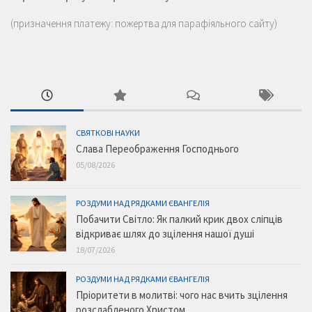
(призначення платежу: пожертва для парафіяльного сайту)
СВЯТКОВІ НАУКИ
Слава Переображення Господнього
05/08/2026
РОЗДУМИ НАД РЯДКАМИ ЄВАНГЕЛІЯ
Побачити Світло: Як палкий крик двох сліпців
відкриває шлях до зцілення нашої душі
18/07/2026
РОЗДУМИ НАД РЯДКАМИ ЄВАНГЕЛІЯ
Пріоритети в молитві: чого нас вчить зцілення
розслабленого Христом