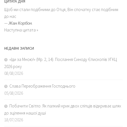
ЦИТАТА ДНЯ
Щоб ми стали подібними до Отця, Він спочатку стає подібним
до нас
—
Жан Корбон.
Наступна цитата »
НЕДАВНІ ЗАПИСИ
«Іди за Мною!» (Мр. 2, 14). Послання Синоду Єпископів УГКЦ
2026 року
08/08/2026
Слава Переображення Господнього
05/08/2026
Побачити Світло: Як палкий крик двох сліпців відкриває шлях
до зцілення нашої душі
18/07/2026