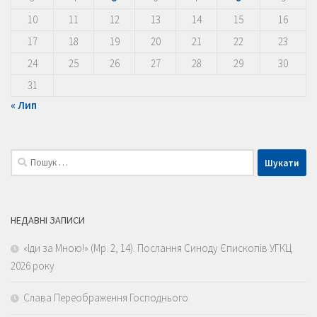
10
11
12
13
14
15
16
17
18
19
20
21
22
23
24
25
26
27
28
29
30
31
« Лип
Пошук:
НЕДАВНІ ЗАПИСИ
«Іди за Мною!» (Мр. 2, 14). Послання Синоду Єпископів УГКЦ
2026 року
Слава Переображення Господнього