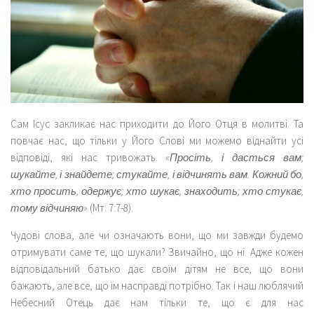
Сам Ісус закликає нас приходити до Його Отця в молитві. Та
повчає нас, що тільки у Його Слові ми можемо віднайти усі
відповіді, які нас тривожать.
«Просіть, і дасться вам;
шукайте, і знайдете; стукайте, і відчинять вам. Кожний бо,
хто просить, одержує; хто шукає, знаходить; хто стукає,
тому відчиняю»
(Мт. 7:7-8).
Чудові слова, але чи означають вони, що ми завжди будемо
отримувати саме те, що шукали? Звичайно, що ні. Адже кожен
відповідальний батько дає своїм дітям не все, що вони
бажають, але все, що їм насправді потрібно. Так і наш люблячий
Небесний Отець дає нам тільки те, що є для нас