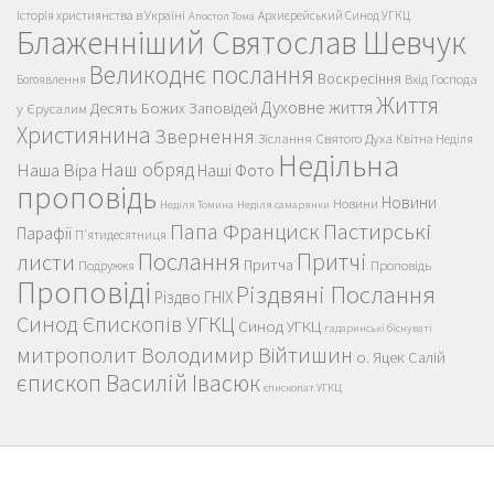
Історія християнства в Україні
Архиєрейський Синод УГКЦ
Апостол Тома
Блаженніший Святослав Шевчук
Великоднє послання
Воскресіння
Вхід Господа
Богоявлення
Життя
Духовне життя
Десять Божих Заповідей
у Єрусалим
Християнина
Звернення
Зіслання Святого Духа
Квітна Неділя
Недільна
Наш обряд
Наша Віра
Наші Фото
проповідь
Новини
Новини
Неділя Томина
Неділя самарянки
Пастирські
Папа Франциск
Парафії
П'ятидесятниця
Послання
Притчі
листи
Притча
Проповідь
Подружжя
Проповіді
Різдвяні Послання
Різдво ГНІХ
Синод Єпископів УГКЦ
Синод УГКЦ
гадаринські біснуваті
митрополит Володимир Війтишин
о. Яцек Салій
єпископ Василій Івасюк
єпископат УГКЦ