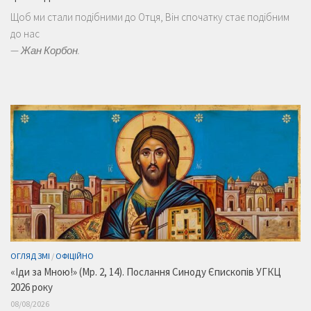
Щоб ми стали подібними до Отця, Він спочатку стає подібним
до нас
—
Жан Корбон.
ОГЛЯД ЗМІ
/
ОФІЦІЙНО
«Іди за Мною!» (Мр. 2, 14). Послання Синоду Єпископів УГКЦ
2026 року
08/08/2026