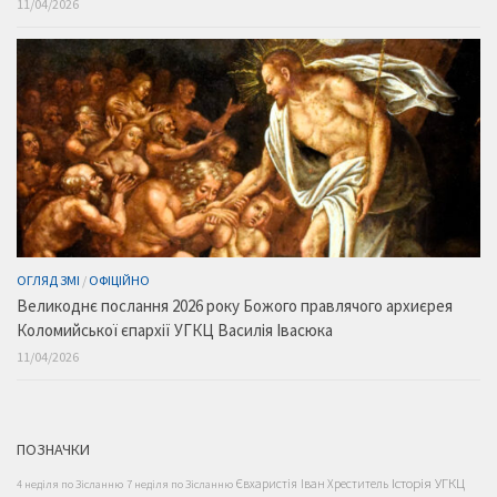
11/04/2026
ОГЛЯД ЗМІ
/
ОФІЦІЙНО
Великоднє послання 2026 року Божого правлячого архиєрея
Коломийської єпархії УГКЦ Василія Івасюка
11/04/2026
ПОЗНАЧКИ
Історія УГКЦ
Євхаристія
Іван Хреститель
4 неділя по Зісланню
7 неділя по Зісланню