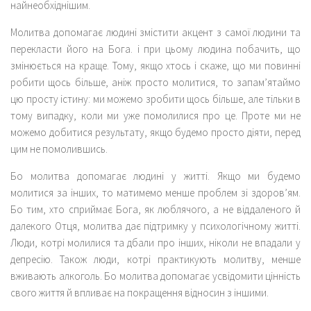
найнеобхіднішим.
Молитва допомагає людині змістити акцент з самої людини та
перекласти його на Бога. і при цьому людина побачить, що
змінюється на краще. Тому, якщо хтось і скаже, що ми повинні
робити щось більше, аніж просто молитися, то запам’ятаймо
цю просту істину: ми можемо зробити щось більше, але тільки в
тому випадку, коли ми уже помолилися про це. Проте ми не
можемо добитися результату, якщо будемо просто діяти, перед
цим не помолившись.
Бо молитва допомагає людині у житті. Якщо ми будемо
молитися за інших, то матимемо менше проблем зі здоров’ям.
Бо тим, хто сприймає Бога, як люблячого, а не віддаленого й
далекого Отця, молитва дає підтримку у психологічному житті.
Люди, котрі молилися та дбали про інших, ніколи не впадали у
депресію. Також люди, котрі практикують молитву, менше
вживають алкоголь. Бо молитва допомагає усвідомити цінність
свого життя й впливає на покращення відносин з іншими.