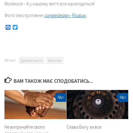
Молімося – й у нашому житті все налагодиться!
Фото ілюстративне:
congerdesign–
Pixabay
Facebook
Twitter
Мітки:
Духовне життя
Молитва
ВАМ ТАКОЖ МАЄ СПОДОБАТИСЬ...
0
0
Не витрачайте свого
Слава Богу за все