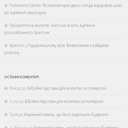
Побачити Світло: Як палкий крик двох сліпців відкриває шлях
до зцілення нашої душі
Пріоритети в молитві: чого нас вчить зцілення
розслабленого Христом
Христос у Гадаринському краї: Визволення з кайданів
розпачу
ОСТАННІ КОМЕНТАРІ
Макар
до
Біблійні підстави для молитви за померлих
Iryna
до
Біблійні підстави для молитви за померлих
Таня
до
Наріжний камінь, що його відкинули будівничі…
о. Микола
до
Наріжний камінь, що його відкинули будівничі…