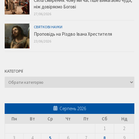
Сила смирення: чому ми частіше вимагаємо чуда,
ніж довіряємо Богові
27/06/2026
СВЯТКОВІ НАУКИ
Проповідь на Різдво Івана Хрестителя
23/06/2026
КАТЕГОРІЇ
Категорії
Серпень 2026
Пн
Вт
Ср
Чт
Пт
Сб
Нд
1
2
3
4
5
6
7
8
9