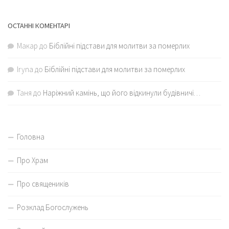
ОСТАННІ КОМЕНТАРІ
Макар
до
Біблійні підстави для молитви за померлих
Iryna
до
Біблійні підстави для молитви за померлих
Таня
до
Наріжний камінь, що його відкинули будівничі…
Головна
Про Храм
Про священиків
Розклад Богослужень