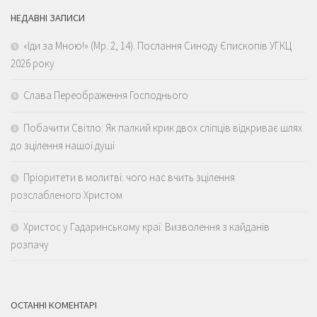
НЕДАВНІ ЗАПИСИ
«Іди за Мною!» (Мр. 2, 14). Послання Синоду Єпископів УГКЦ
2026 року
Слава Переображення Господнього
Побачити Світло: Як палкий крик двох сліпців відкриває шлях
до зцілення нашої душі
Пріоритети в молитві: чого нас вчить зцілення
розслабленого Христом
Христос у Гадаринському краї: Визволення з кайданів
розпачу
ОСТАННІ КОМЕНТАРІ