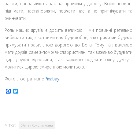
разом, направляють нас на правильну дорогу. Вони повинні
піднімати, настановляти, повчати нас, а не пригнічувати та
руйнувати.
Роль наших друзів є досить великою. І ми повинні ретельно
вибирати тих, з котрими нам буде добре, з котрими ми будемо
прямувати правильною дорогою до Бога. Тому так важливо
мати друзів саме з-поміж числа християн, так важливо будувати
щирі дружні відносини, так важливо поділяти одну думку і
молитися щирою смиренною молитвою.
Фото ілюстративне
Pixabay
Facebook
Twitter
Мітки:
Життя Християнина