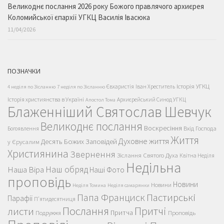
Великоднє послання 2026 року Божого правлячого архиєрея
Коломийської єпархії УГКЦ Василія Івасюка
11/04/2026
ПОЗНАЧКИ
Історія УГКЦ
Євхаристія
Іван Хреститель
4 неділя по Зісланню
7 неділя по Зісланню
Історія християнства в Україні
Архиєрейський Синод УГКЦ
Апостол Тома
Блаженніший Святослав Шевчук
Великоднє послання
Воскресіння
Вхід Господа
Богоявлення
Життя
Духовне життя
Десять Божих Заповідей
у Єрусалим
Християнина
Звернення
Зіслання Святого Духа
Квітна Неділя
Недільна
Наш обряд
Наша Віра
Наші Фото
проповідь
Новини
Новини
Неділя Томина
Неділя самарянки
Пастирські
Папа Франциск
Парафії
П'ятидесятниця
Послання
Притчі
листи
Притча
Проповідь
Подружжя