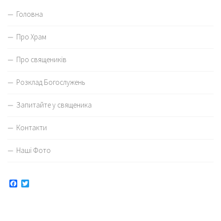
Головна
Про Храм
Про священиків
Розклад Богослужень
Запитайте у священика
Контакти
Наші Фото
Facebook
Twitter