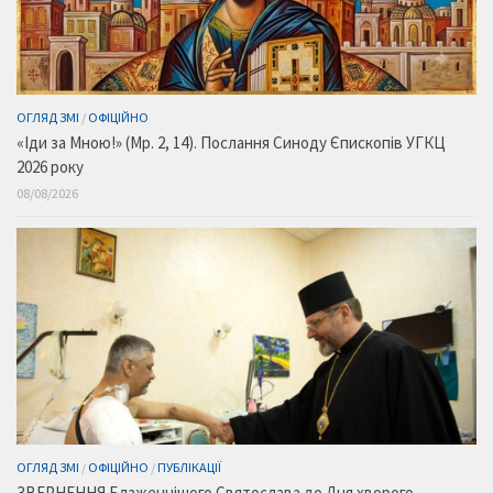
ОГЛЯД ЗМІ
/
ОФІЦІЙНО
«Іди за Мною!» (Мр. 2, 14). Послання Синоду Єпископів УГКЦ
2026 року
08/08/2026
ОГЛЯД ЗМІ
/
ОФІЦІЙНО
/
ПУБЛІКАЦІЇ
ЗВЕРНЕННЯ Блаженнішого Святослава до Дня хворого