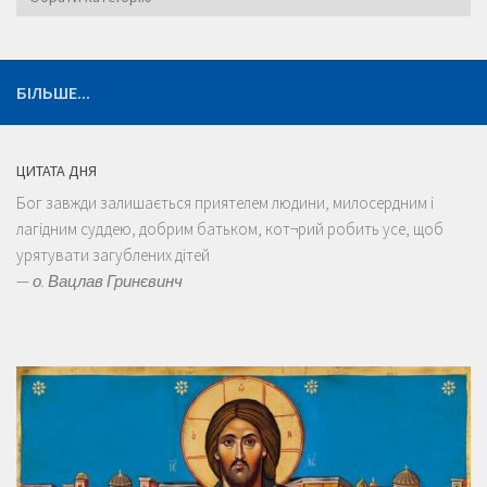
БІЛЬШЕ...
ЦИТАТА ДНЯ
Бог завжди залишається приятелем людини, милосердним і
лагідним суддею, добрим батьком, кот¬рий робить усе, щоб
урятувати загублених дітей
—
о. Вацлав Гринєвинч