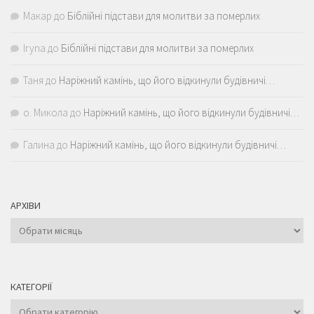
Макар
до
Біблійні підстави для молитви за померлих
Iryna
до
Біблійні підстави для молитви за померлих
Таня
до
Наріжний камінь, що його відкинули будівничі…
о. Микола
до
Наріжний камінь, що його відкинули будівничі…
Галина
до
Наріжний камінь, що його відкинули будівничі…
АРХІВИ
Архіви
КАТЕГОРІЇ
Категорії