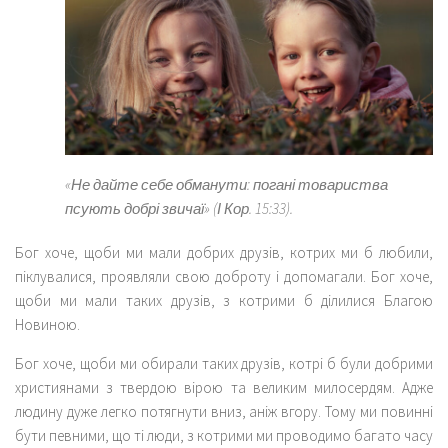
«Не дайте себе обманути: погані товариства
псують добрі звичаї»
(І Кор. 15:33).
Бог хоче, щоби ми мали добрих друзів, котрих ми б любили,
піклувалися, проявляли свою доброту і допомагали. Бог хоче,
щоби ми мали таких друзів, з котрими б ділилися Благою
Новиною.
Бог хоче, щоби ми обирали таких друзів, котрі б були добрими
християнами з твердою вірою та великим милосердям. Адже
людину дуже легко потягнути вниз, аніж вгору. Тому ми повинні
бути певними, що ті люди, з котрими ми проводимо багато часу