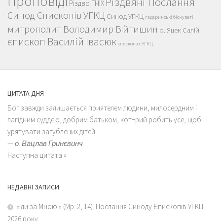
Проповіді
Різдвяні Послання
Різдво ГНІХ
Синод Єпископів УГКЦ
Синод УГКЦ
гадаринські біснуваті
митрополит Володимир Війтишин
о. Яцек Салій
єпископ Василій Івасюк
єпископат УГКЦ
ЦИТАТА ДНЯ
Бог завжди залишається приятелем людини, милосердним і
лагідним суддею, добрим батьком, кот¬рий робить усе, щоб
урятувати загублених дітей
—
о. Вацлав Гринєвинч
Наступна цитата »
НЕДАВНІ ЗАПИСИ
«Іди за Мною!» (Мр. 2, 14). Послання Синоду Єпископів УГКЦ
2026 року