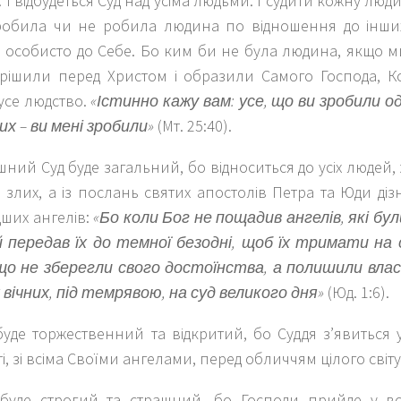
і. І відбудеться Суд над усіма людьми. І судити кожну лю
робила чи не робила людина по відношення до інших
и особисто до Себе. Бо ким би не була людина, якщо 
згрішили перед Христом і образили Самого Господа, К
усе людство.
«Істинно кажу вам: усе, що ви зробили о
х – ви мені зробили»
(Мт. 25:40).
ний Суд буде загальний, бо відноситься до усіх людей,
 злих, а із послань святих апостолів Петра та Юди дізн
дших ангелів:
«Бо коли Бог не пощадив ангелів, які бул
й передав їх до темної безодні, щоб їх тримати на 
 що не зберегли свого достоїнства, а полишили влас
 вічних, під темрявою, на суд великого дня»
(Юд. 1:6).
уде торжественний та відкритий, бо Суддя з’явиться у
і, зі всіма Своїми ангелами, перед обличчям цілого світу
буде строгий та страшний, бо Господи прийде у вс