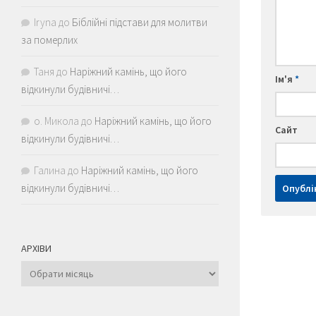
Iryna
до
Біблійні підстави для молитви
за померлих
Таня
до
Наріжний камінь, що його
Ім'я
*
відкинули будівничі…
о. Микола
до
Наріжний камінь, що його
Сайт
відкинули будівничі…
Галина
до
Наріжний камінь, що його
відкинули будівничі…
АРХІВИ
Архіви