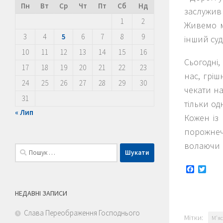
Пн
Вт
Ср
Чт
Пт
Сб
Нд
заслужив 
1
2
Живемо м
3
4
5
6
7
8
9
інший су
10
11
12
13
14
15
16
Сьогодні
17
18
19
20
21
22
23
нас, гріш
24
25
26
27
28
29
30
чекати на
31
тільки од
« Лип
Кожен із
порожнеч
волаючи 
Пошук:
Faceboo
Twitt
НЕДАВНІ ЗАПИСИ
Слава Переображення Господнього
Мітки:
М'яс