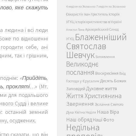
лово, яке скажуть
4 неділя по Зісланню
7 неділя по Зісланню
Історія
Євхаристія
Іван Хреститель
УГКЦ
Історія християнства в Україні
а людина і всі люди
Архиєрейський Синод
Апостол Тома
Блаженніший
 Боже по відношенні
УГКЦ
Святослав
игородити себе, ані
Шевчук
ним, так і грішним,
Богоявлення
Великоднє
послання
Воскресіння
Вхід
споднім:
«Прийдіть,
Десять Божих
Господа у Єрусалим
ть, прокляті…»
(Мт.
Духовне життя
Заповідей
ьними для подальшого
Життя Християнина
вого Судді і велике
Звернення
Зіслання Святого
у: останній земний
Наша Віра
Духа
Квітна Неділя
Наш обряд
ну, осуджених.
Наші Фото
Недільна
істю сказати, що він