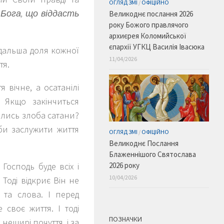
ОГЛЯД ЗМІ
/
ОФІЦІЙНО
 Бога, що віддасть
Великоднє послання 2026
року Божого правлячого
архиєрея Коломийської
єпархії УГКЦ Василія Івасюка
одальша доля кожної
11/04/2026
тя.
 вічне, а осатанілі
 Якщо закінчиться
колись злоба сатани?
би заслужити життя
ОГЛЯД ЗМІ
/
ОФІЦІЙНО
Великоднє Послання
Блаженнішого Святослава
осподь буде всіх і
2026 року
10/04/2026
Тоді відкриє Він не
 та слова. І перед
своє життя. І тоді
ПОЗНАЧКИ
 нещирі почуття, і за