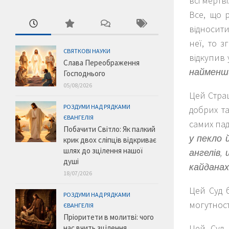
всі мертв
Все, що 
відносит
неї, то 
СВЯТКОВІ НАУКИ
відкупив 
Слава Переображення
найменши
Господнього
05/08/2026
Цей Страш
РОЗДУМИ НАД РЯДКАМИ
добрих та
ЄВАНГЕЛІЯ
самих па
Побачити Світло: Як палкий
у пекло 
крик двох сліпців відкриває
шлях до зцілення нашої
ангелів,
душі
кайданах
18/07/2026
Цей Суд б
РОЗДУМИ НАД РЯДКАМИ
могутност
ЄВАНГЕЛІЯ
Пріоритети в молитві: чого
Цей Суд 
нас вчить зцілення