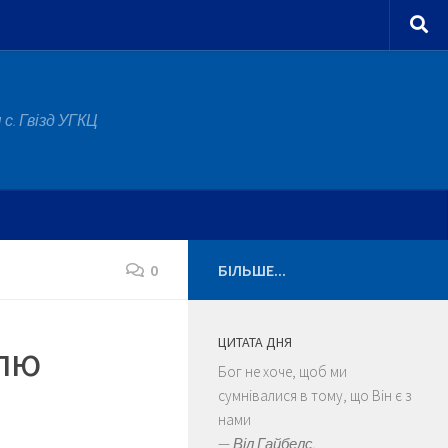
с. Гвізд УГКЦ
0
БІЛЬШЕ...
ЦИТАТА ДНЯ
ілю
Бог не хоче, щоб ми
сумнівалися в тому, що Він є з
нами
—
Віл Гайбелс.