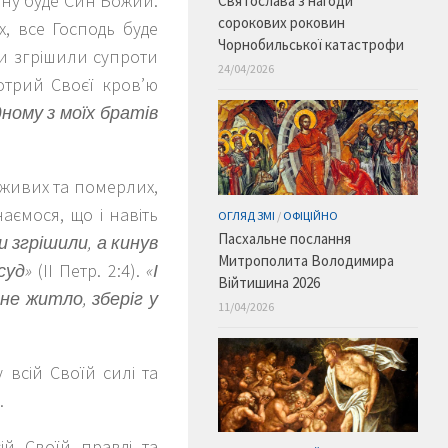
дину буде Син Божий.
Святослава з нагоди
сорокових роковин
, все Господь буде
Чорнобильської катастрофи
ми згрішили супроти
24/04/2026
отрий Своєї кров’ю
дному з моїх братів
 живих та померлих,
аємося, що і навіть
ОГЛЯД ЗМІ
/
ОФІЦІЙНО
Пасхальне послання
и згрішили, а кинув
Митрополита Володимира
суд»
(ІІ Петр. 2:4).
«І
Війтишина 2026
не житло, зберіг у
11/04/2026
 всій Своїй силі та
.
ій Своїй правді та