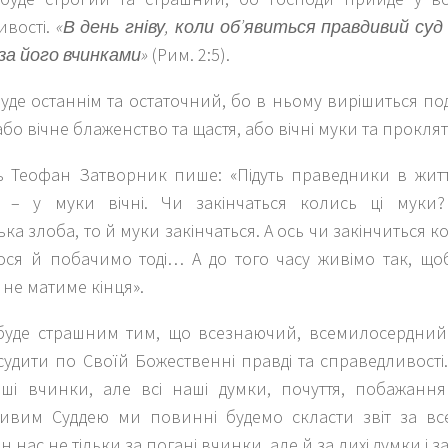
ивості.
«В день гніву, коли об’явиться правдивий суд
за його вчинками»
(Рим. 2:5).
уде останнім та остаточний, бо в ньому вирішиться п
бо вічне блаженство та щастя, або вічні муки та проклят
ь Теофан Затворник пише: «Підуть праведники в життя
 – у муки вічні. Чи закінчаться колись ці муки?
ка злоба, то й муки закінчаться. А ось чи закінчиться 
ся й побачимо тоді… А до того часу живімо так, що
е не матиме кінця».
буде страшним тим, що всезнаючий, всемилосердний Г
удити по Своїй Божественні правді та справедливості. 
аші вчинки, але всі наші думки, почуття, побажання
ивим Суддею ми повинні будемо скласти звіт за все 
н нас не тільки за погані вчинки, але й за лихі думки і за