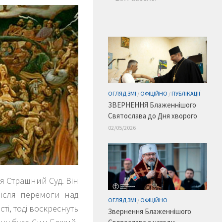
ОГЛЯД ЗМІ
/
ОФІЦІЙНО
/
ПУБЛІКАЦІЇ
ЗВЕРНЕННЯ Блаженнішого
Святослава до Дня хворого
02/05/2026
ися Страшний Суд. Він
після перемоги над
ОГЛЯД ЗМІ
/
ОФІЦІЙНО
ті, тоді воскреснуть
Звернення Блаженнішого