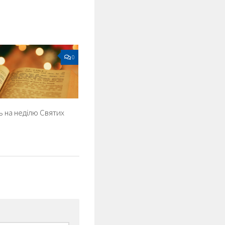
0
 на неділю Святих