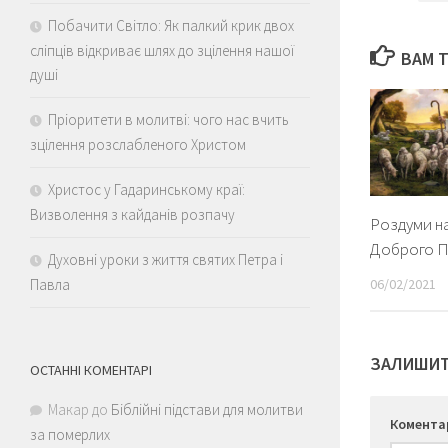
Побачити Світло: Як палкий крик двох
сліпців відкриває шлях до зцілення нашої
ВАМ 
душі
Пріоритети в молитві: чого нас вчить
зцілення розслабленого Христом
Христос у Гадаринському краї:
Визволення з кайданів розпачу
Роздуми н
Доброго П
Духовні уроки з життя святих Петра і
Павла
06/02/2021
ЗАЛИШИТ
ОСТАННІ КОМЕНТАРІ
Макар
до
Біблійні підстави для молитви
Комент
за померлих