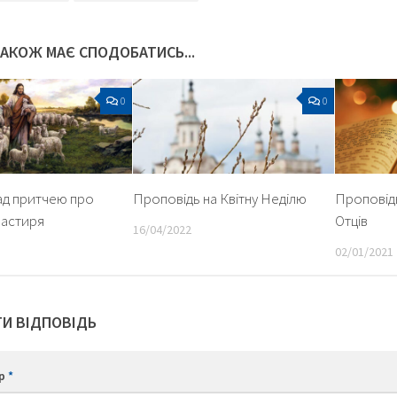
ТАКОЖ МАЄ СПОДОБАТИСЬ...
0
0
ад притчею про
Проповідь на Квітну Неділю
Проповідь
астиря
Отців
16/04/2022
02/01/2021
И ВІДПОВІДЬ
ар
*