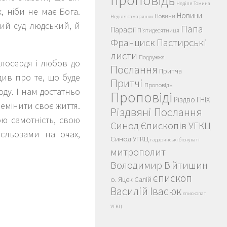
проповідь
Неділя Томина
, ніби не має Бога.
Новини
Новини
Неділя самарянки
ший суд людський, й
Папа
Парафії
П'ятидесятниця
Пастирські
Франциск
листи
Подружжя
лосердя і любов до
Послання
Притча
див про те, що буде
Притчі
Проповідь
оду. І нам достатньо
Проповіді
Різдво ГНІХ
еремінити своє життя.
Різдвяні Послання
ою самотність, свою
Синод Єпископів УГКЦ
 сльозами на очах,
Синод УГКЦ
гадаринські біснуваті
митрополит
Володимир Війтишин
єпископ
о. Яцек Салій
Василій Івасюк
єпископат
УГКЦ