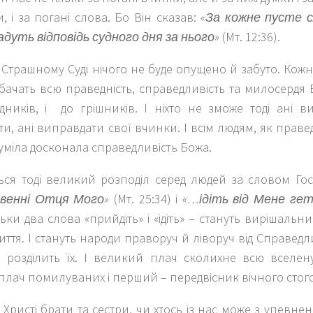
и, і за погані слова. Бо Він сказав:
«За кожне пусте с
адуть відповідь судного дня за нього»
(Мт. 12:36).
Страшному Суді нічого не буде опущено й забуто. Кожн
бачать всю праведність, справедливість та милосердя
дників, і до грішників. І ніхто не зможе тоді ані в
и, ані виправдати свої вчинки. І всім людям, як правед
уміла досконала справедливість Божа.
еться тоді великий розподіл серед людей за словом Го
овенні Отця Мого»
(Мт. 25:34) і
«…ідіть від Мене ге
ільки два слова «прийдіть» і «ідіть» – стануть вирішал
ття. І стануть народи праворуч й ліворуч від Справедли
 розділить їх. І великий плач сколихне всю вселен
плач помилуваних і перший – передвісник вічного стого
Христі брати та сестри, чи хтось із нас може з упевнен