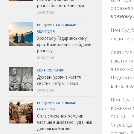
розслабленого Христом
справедл
10/07/2026
кожному 
РОЗДУМИ НАД РЯДКАМИ
Цей Суд б
ЄВАНГЕЛІЯ
людини: а
Христос у Гадаринському
краї: Визволення з кайданів
розпачу
Святител
03/07/2026
грішники
диявольсь
СВЯТКОВІ НАУКИ
Подивимо
Духовні уроки з життя
святих Петра і Павла
вічне, як
28/06/2026
Цей Суд 
РОЗДУМИ НАД РЯДКАМИ
кожного с
ЄВАНГЕЛІЯ
тільки н
Сила смирення: чому ми
частіше вимагаємо чуда, ніж
Справедл
довіряємо Богові
осудить Ві