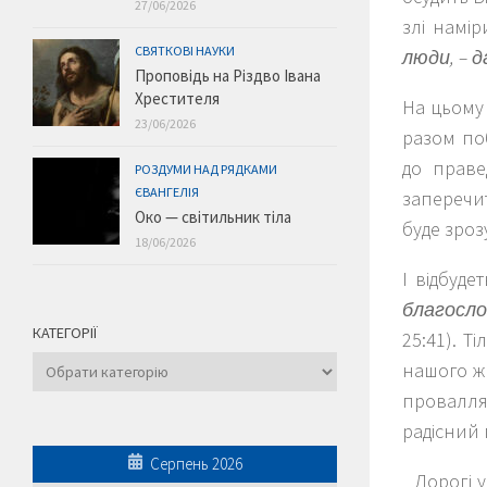
27/06/2026
злі намір
СВЯТКОВІ НАУКИ
люди, – д
Проповідь на Різдво Івана
Хрестителя
На цьому 
23/06/2026
разом по
до праве
РОЗДУМИ НАД РЯДКАМИ
ЄВАНГЕЛІЯ
заперечит
Око — світильник тіла
буде зроз
18/06/2026
І відбуд
благосл
КАТЕГОРІЇ
25:41). Т
Категорії
нашого жи
провалля
радісний 
Серпень 2026
Дорогі у 