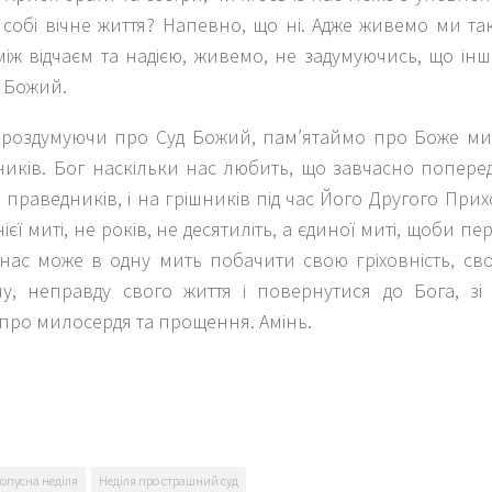
собі вічне життя? Напевно, що ні. Адже живемо ми так
іж відчаєм та надією, живемо, не задумуючись, що ін
д Божий.
, роздумуючи про Суд Божий, пам’ятаймо про Боже ми
ників. Бог наскільки нас любить, що завчасно попере
 праведників, і на грішників під час Його Другого Прих
нієї миті, не років, не десятиліть, а єдиної миті, щоби п
 нас може в одну мить побачити свою гріховність, св
у, неправду свого життя і повернутися до Бога, зі
про милосердя та прощення. Амінь.
k
er
опусна неділя
Неділя про страшний суд