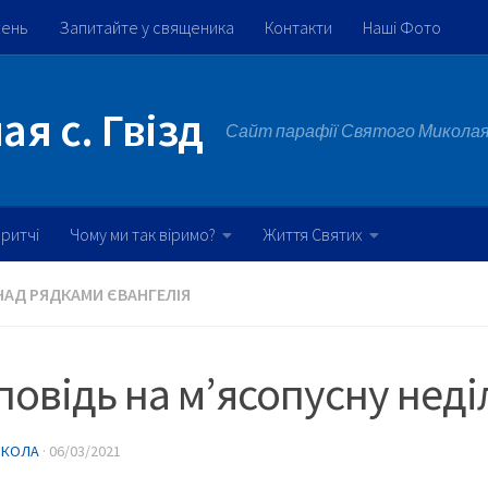
жень
Запитайте у священика
Контакти
Наші Фото
я с. Гвізд
Сайт парафії Святого Миколая 
ритчі
Чому ми так віримо?
Життя Святих
НАД РЯДКАМИ ЄВАНГЕЛІЯ
овідь на м’ясопусну нед
ИКОЛА
·
06/03/2021