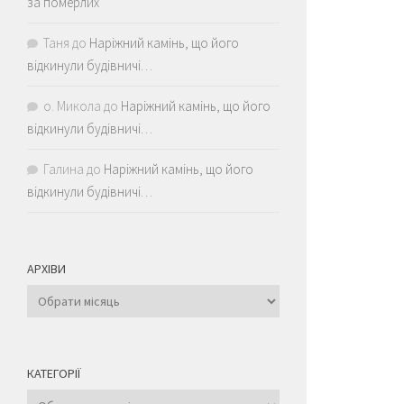
за померлих
Таня
до
Наріжний камінь, що його
відкинули будівничі…
о. Микола
до
Наріжний камінь, що його
відкинули будівничі…
Галина
до
Наріжний камінь, що його
відкинули будівничі…
АРХІВИ
Архіви
КАТЕГОРІЇ
Категорії