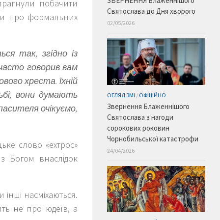
ЗВЕРНЕННЯ Блаженнішого
 прагнули побачити
Святослава до Дня хворого
 Чи про формальних
02/05/2026
ся так, згідно із
 часто говорив вам
вого хреста. їхній
аньбі, вони думають
ОГЛЯД ЗМІ
/
ОФІЦІЙНО
Звернення Блаженнішого
Спасителя очікуємо,
Святослава з нагоди
сорокових роковин
Чорнобильської катастрофи
цьке слово «ехтрос»
24/04/2026
з Богом внаслідок
 інші насміхаються.
ить не про юдеїв, а