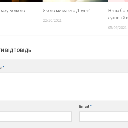
траху Божого
Якого ми маємо Друга?
Наша бор
духовній в
22/10/2021
05/06/2021
И ВІДПОВІДЬ
ар
*
Email
*