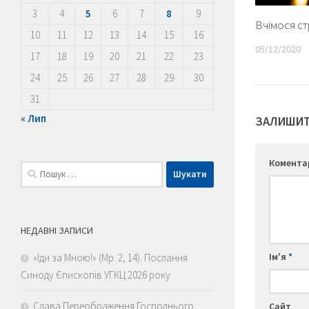
3
4
5
6
7
8
9
Вчімося с
10
11
12
13
14
15
16
05/12/2020
17
18
19
20
21
22
23
24
25
26
27
28
29
30
31
« Лип
ЗАЛИШИТ
Комент
Пошук:
НЕДАВНІ ЗАПИСИ
Ім'я
*
«Іди за Мною!» (Мр. 2, 14). Послання
Синоду Єпископів УГКЦ 2026 року
Слава Переображення Господнього
Сайт