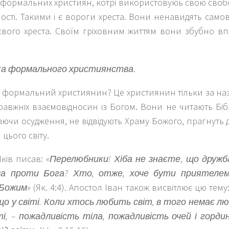
 формальних християн, котрі використовуюь свою своб
сті. Такими і є вороги хреста. Вони ненавидять само
 свого хреста. Своїм гріховним життям вони збубно в
ка формального християнства
.
й формальний християнин? Це християнин тільки за на
авжніх взаємовідносин із Богом. Вони не читають Біблі
аючи осудження, не відвідують Храму Божого, прагнуть 
 цього світу.
Яків писав:
«Перелюбники! Хіба не знаєте, що дружб
ча проти Бога? Хто, отже, хоче бути приятелем
 Божим»
(Як. 4:4). Апостол Іван також висвітлює цю тему
 що у світі. Коли хтось любить світ, в того немає л
ті, – пожадливість тіла, пожадливість очей і горди