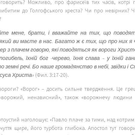
 говорить? Можливо, про фарисеїв тих часів, котрі
рибитим до Голгофського хреста? Чи про невірних?
?
йте мене, брати, і вважайте на тих, що поводять
 який ви маєте в нас. Багато ж є тих, що про них я
ер з плачем говорю, які поводяться як вороги Христо
погибель, їхній бог -черево, їхня слава – у їхній г
о земні речі. Бо наше громадянство в небі, звідки і 
Ісуса Христа»
(Фил. 3:17-20).
 вороги? «Ворог» – досить сильне твердження. Це гре
«ворожий, ненависний», також «ворожнечу людини 
тоустий наголошує: «Павло плаче за тими, над котрими
чуття щире, його турбота глибока. Апостол тут говор