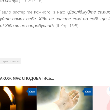
ід світу»
(І Ів. 2:15-16).
Павло застерігає кожного із нас:
«Досліджуйте самих с
уйте самих себе. Хіба не знаєте самі по собі, що 
? Хіба ви не випробувані?»
(ІІ Кор. 13:5).
k
er
тя Християнина
ТАКОЖ МАЄ СПОДОБАТИСЬ...
0
0