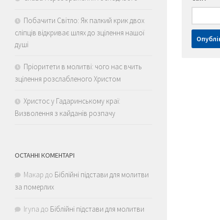
Побачити Світло: Як палкий крик двох
сліпців відкриває шлях до зцілення нашої
душі
Пріоритети в молитві: чого нас вчить
зцілення розслабленого Христом
Христос у Гадаринському краї:
Визволення з кайданів розпачу
ОСТАННІ КОМЕНТАРІ
Макар
до
Біблійні підстави для молитви
за померлих
Iryna
до
Біблійні підстави для молитви