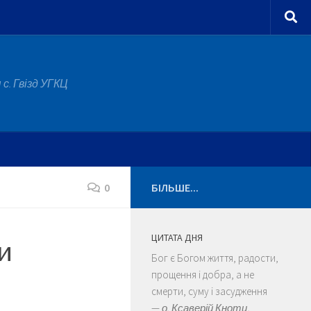
с. Гвізд УГКЦ
0
БІЛЬШЕ...
ЦИТАТА ДНЯ
и
Бог є Богом життя, радости,
прощення і добра, а не
смерти, суму і засудження
—
о. Ксаверій Кнотц.