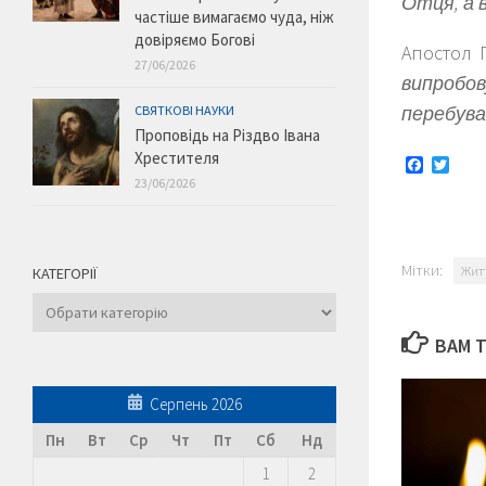
Отця, а в
частіше вимагаємо чуда, ніж
довіряємо Богові
Апостол 
27/06/2026
випробов
перебуває
СВЯТКОВІ НАУКИ
Проповідь на Різдво Івана
Хрестителя
Faceboo
Twitt
23/06/2026
Мітки:
Жит
КАТЕГОРІЇ
Категорії
ВАМ 
Серпень 2026
Пн
Вт
Ср
Чт
Пт
Сб
Нд
1
2