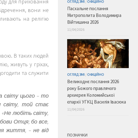
оду для приховання
ОГЛЯД ЗМІ
/
ОФІЦІЙНО
Пасхальне послання
відречення, вони не
Митрополита Володимира
пливають на релігію
Війтишина 2026
11/04/2026
звою. В таких людей
ю, живуть у гріхах,
догодити та служити
ОГЛЯД ЗМІ
/
ОФІЦІЙНО
Великоднє послання 2026
року Божого правлячого
а світу цього – то
архиєрея Коломийської
єпархії УГКЦ Василія Івасюка
 світу, той стає
11/04/2026
:
«Не любіть світу,
юбови Отця; бо все,
ня життя, – не від
ПОЗНАЧКИ