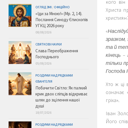
кого він
ОГЛЯД ЗМІ
/
ОФІЦІЙНО
Христа п
«Іди за Мною!» (Мр. 2, 14).
християн
Послання Синоду Єпископів
УГКЦ 2026 року
«Насліду
08/08/2026
зразком,
СВЯТКОВІ НАУКИ
та й теп
Слава Переображення
кінець – 
Господнього
тільки пр
05/08/2026
Господа 
РОЗДУМИ НАД РЯДКАМИ
ЄВАНГЕЛІЯ
Хто ж ці
Побачити Світло: Як палкий
означає 
крик двох сліпців відкриває
гріха».
шлях до зцілення нашої
душі
Іван Золо
18/07/2026
Його спів
РОЗДУМИ НАД РЯДКАМИ