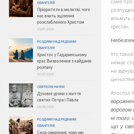
саме про
ЄВАНГЕЛІЯ
розпущено
Пріоритети в молитві: чого
нас вчить зцілення
візьмуть
розслабленого Христом
хреста».
10/07/2026
Небезпе
РОЗДУМИ НАД РЯДКАМИ
ЄВАНГЕЛІЯ
Хто таки
Христос у Гадаринському
краї: Визволення з кайданів
немає спр
розпачу
не відчув
03/07/2026
цінностям
СВЯТКОВІ НАУКИ
Апостол 
Духовні уроки з життя
святих Петра і Павла
ворожне
28/06/2026
ворогом
ні того,
РОЗДУМИ НАД РЯДКАМИ
що у сві
ЄВАНГЕЛІЯ
Сила смирення: чому ми