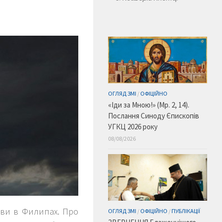
ОГЛЯД ЗМІ
/
ОФІЦІЙНО
«Іди за Мною!» (Мр. 2, 14).
Послання Синоду Єпископів
УГКЦ 2026 року
08/08/2026
кви в Филипах. Про
ОГЛЯД ЗМІ
/
ОФІЦІЙНО
/
ПУБЛІКАЦІЇ