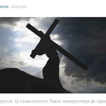
ИКОЛА
·
22/02/2019
хреста». Ці слова апостол Павло використовує до Цер