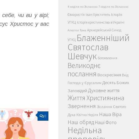
4 неділя по Зісланню
7 неділя по Зісланню
ебе, чи ви у вірі;
Історія
Євхаристія
Іван Хреститель
УГКЦ
Історія християнства в Україні
Ісус Христос у вас
Архиєрейський Синод
Апостол Тома
Блаженніший
УГКЦ
Святослав
Шевчук
Богоявлення
Великоднє
послання
Воскресіння
Вхід
Десять Божих
Господа у Єрусалим
Духовне життя
Заповідей
Життя Християнина
Звернення
Зіслання Святого
Наша Віра
Духа
Квітна Неділя
0
Наш обряд
Наші Фото
Недільна