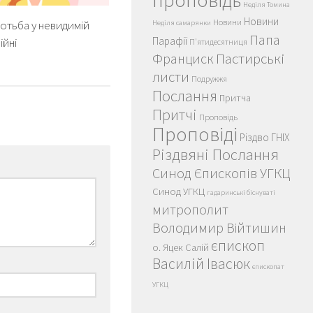
проповідь
Неділя Томина
Новини
Новини
отьба у невидимій
Неділя самарянки
Папа
Парафії
ійні
П'ятидесятниця
Пастирські
Франциск
листи
Подружжя
Послання
Притча
Притчі
Проповідь
Проповіді
Різдво ГНІХ
Різдвяні Послання
Синод Єпископів УГКЦ
Синод УГКЦ
гадаринські біснуваті
митрополит
Володимир Війтишин
єпископ
о. Яцек Салій
Василій Івасюк
єпископат
УГКЦ