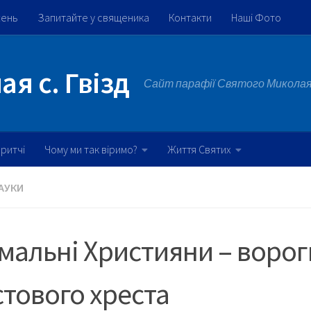
жень
Запитайте у священика
Контакти
Наші Фото
я с. Гвізд
Сайт парафії Святого Миколая 
ритчі
Чому ми так віримо?
Життя Святих
АУКИ
альні Християни – ворог
тового хреста