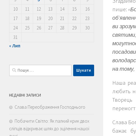
Згадаймо 
пише:
«Б
10
11
12
13
14
15
16
об’явлен
17
18
19
20
21
22
23
ви зрозум
24
25
26
27
28
29
30
святими,
31
могутност
« Лип
посадови
володарст
Пошук:
на тому,
Наша реа
любить на
НЕДАВНІ ЗАПИСИ
Творець 
Слава Переображення Господнього
перемогт
Побачити Світло: Як палкий крик двох
Слава Бог
сліпців відкриває шлях до зцілення нашої
бажає бу
душі