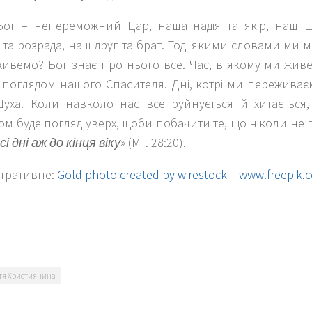
ог – непереможний Цар, наша надія та якір, наш щ
та розрада, наш друг та брат. Тоді якими словами ми 
ивемо? Бог знає про нього все. Час, в якому ми живе
поглядом нашого Спасителя. Дні, котрі ми переживає
Духа. Коли навколо нас все руйнується й хитаєтьс
м буде погляд уверх, щоби побачити те, що ніколи не 
сі дні аж до кінця віку»
(Мт. 28:20).
стративне:
Gold photo created by wirestock – www.freepik.
k
er
тя Християнина