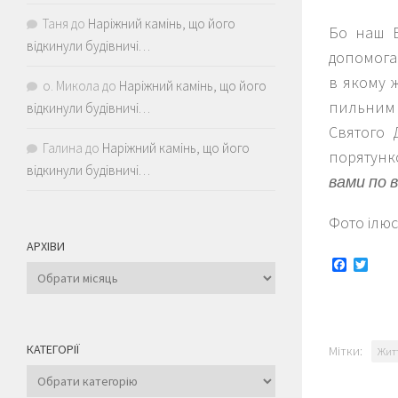
Таня
до
Наріжний камінь, що його
Бо наш Б
відкинули будівничі…
допомога 
в якому ж
о. Микола
до
Наріжний камінь, що його
пильним 
відкинули будівничі…
Святого 
Галина
до
Наріжний камінь, що його
порятунко
відкинули будівничі…
вами по в
Фото ілю
АРХІВИ
Faceboo
Twitt
Архіви
КАТЕГОРІЇ
Мітки:
Жит
Категорії