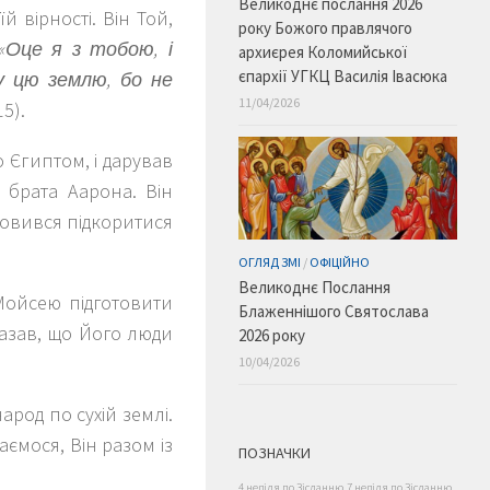
Великоднє послання 2026
 вірності. Він Той,
року Божого правлячого
«Оце я з тобою, і
архиєрея Коломийської
єпархії УГКЦ Василія Івасюка
у цю землю, бо не
11/04/2026
15).
 Єгиптом, і дарував
 брата Аарона. Він
овився підкоритися
ОГЛЯД ЗМІ
/
ОФІЦІЙНО
Великоднє Послання
Мойсею підготовити
Блаженнішого Святослава
казав, що Його люди
2026 року
10/04/2026
народ по сухій землі.
аємося, Він разом із
ПОЗНАЧКИ
4 неділя по Зісланню
7 неділя по Зісланню