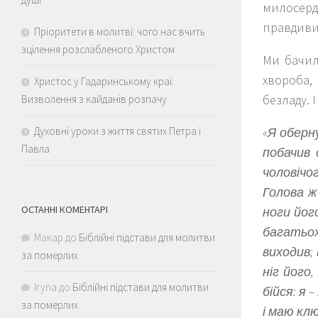
милосерд
правдивий
Пріоритети в молитві: чого нас вчить
зцілення розслабленого Христом
Ми бачил
хвороба, 
Христос у Гадаринському краї:
безладу. 
Визволення з кайданів розпачу
Духовні уроки з життя святих Петра і
«Я оберн
Павла
побачив 
чоловічо
Голова ж 
ОСТАННІ КОМЕНТАРІ
ноги його
багатьох
Макар
до
Біблійні підстави для молитви
виходив; 
за померлих
ніг його
Iryna
до
Біблійні підстави для молитви
бійся: я 
за померлих
і маю клю