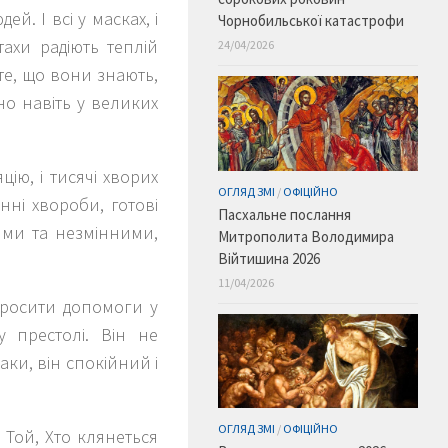
й. І всі у масках, і
Чорнобильської катастрофи
тахи радіють теплій
24/04/2026
те, що вони знають,
но навіть у великих
ію, і тисячі хворих
ОГЛЯД ЗМІ
/
ОФІЦІЙНО
нні хвороби, готові
Пасхальне послання
ними та незмінними,
Митрополита Володимира
Війтишина 2026
11/04/2026
просити допомоги у
 престолі. Він не
ки, він спокійний і
ОГЛЯД ЗМІ
/
ОФІЦІЙНО
н Той, Хто клянеться