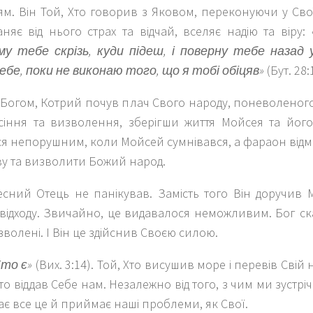
ям. Він Той, Хто говорив з Яковом, переконуючи у Своїй
няє від нього страх та відчай, вселяє надію та віру:
у тебе скрізь, куди підеш, і поверну тебе назад 
ебе, поки не виконаю того, що я тобі обіцяв»
(Бут. 28:
 Богом, Котрий почув плач Свого народу, поневоленого
сіння та визволення, зберігши життя Мойсея та його
я непорушним, коли Мойсей сумнівався, а фараон відм
ву та визволити Божий народ.
сний Отець не панікував. Замість того Він доручив 
 відходу. Звичайно, це видавалося неможливим. Бог с
зволені. І Він це здійснив Своєю силою.
Хто є»
(Вих. 3:14). Той, Хто висушив море і перевів Свій 
Хто віддав Себе нам. Незалежно від того, з чим ми зустріч
є все це й приймає наші проблеми, як Свої.