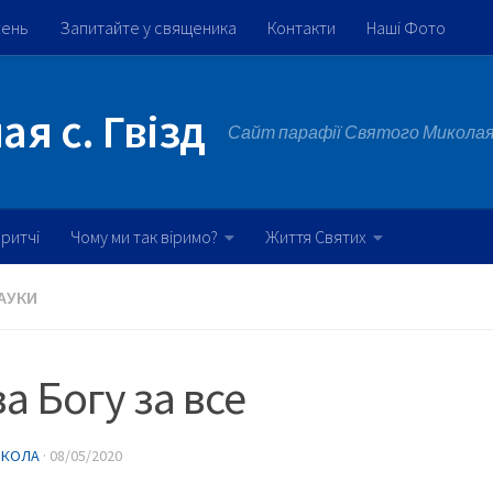
жень
Запитайте у священика
Контакти
Наші Фото
я с. Гвізд
Сайт парафії Святого Миколая 
ритчі
Чому ми так віримо?
Життя Святих
АУКИ
а Богу за все
ИКОЛА
·
08/05/2020