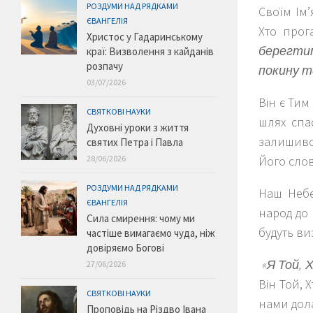
РОЗДУМИ НАД РЯДКАМИ
Своїм Ім’
ЄВАНГЕЛІЯ
Хто прога
Христос у Гадаринському
берегтим
краї: Визволення з кайданів
розпачу
покину т
03/07/2026
Він є Тим
СВЯТКОВІ НАУКИ
шлях спа
Духовні уроки з життя
залишивс
святих Петра і Павла
28/06/2026
Його сло
РОЗДУМИ НАД РЯДКАМИ
Наш Небе
ЄВАНГЕЛІЯ
народ до
Сила смирення: чому ми
будуть ви
частіше вимагаємо чуда, ніж
довіряємо Богові
«Я Той, 
27/06/2026
Він Той, 
СВЯТКОВІ НАУКИ
нами дола
Проповідь на Різдво Івана