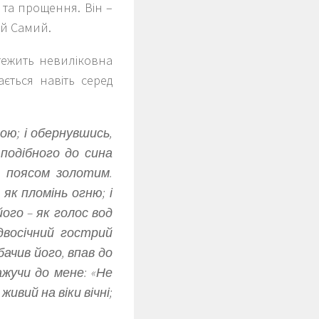
 та прощення. Він –
ой Самий.
нтежить невиліковна
ається навіть серед
ою; і обернувшись,
 подібного до сина
и поясом золотим.
– як пломінь огню; і
його – як голос вод
 двосічний гострий
обачив його, впав до
ажучи до мене: «Не
живий на віки вічні;