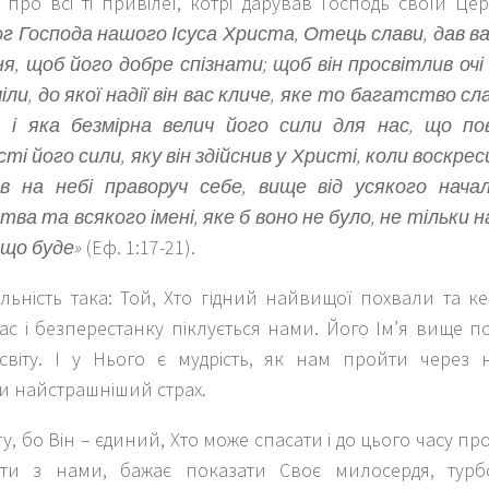
про всі ті привілеї, котрі дарував Господь своїй Це
ог Господа нашого Ісуса Христа, Отець слави, дав в
ня, щоб його добре спізнати; щоб він просвітлив очі
іли, до якої надії він вас кличе, яке то багатство с
 і яка безмірна велич його сили для нас, що пов
і його сили, яку він здійснив у Христі, коли воскрес
в на небі праворуч себе, вище від усякого начал
ва та всякого імені, яке б воно не було, не тільки на
 що буде»
(Еф. 1:17-21).
льність така: Той, Хто гідний найвищої похвали та к
с і безперестанку піклується нами. Його Ім’я вище пон
світу. І у Нього є мудрість, як нам пройти через н
и найстрашніший страх.
у, бо Він – єдиний, Хто може спасати і до цього часу пр
ти з нами, бажає показати Своє милосердя, турб