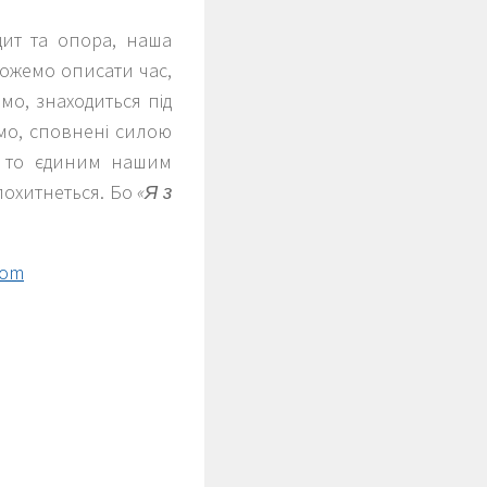
ит та опора, наша
можемо описати час,
мо, знаходиться під
мо, сповнені силою
я, то єдиним нашим
похитнеться. Бо
«Я з
com