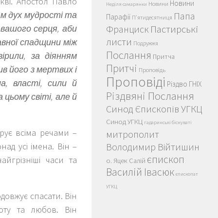
ркві. Апостол Павло
Новини
Новини
Неділя самарянки
ам дух мудрості та
Папа
Парафії
П'ятидесятниця
Пастирські
 вашого серця, аби
Франциск
листи
лавної спадщини між
Подружжя
Послання
ірили, за діянням
Притча
Притчі
ив його з мертвих і
Проповідь
Проповіді
а, власті, сили й
Різдво ГНІХ
Різдвяні Послання
 цьому світі, але й
Синод Єпископів УГКЦ
Синод УГКЦ
гадаринські біснуваті
ерує всіма речами –
митрополит
ад усі імена. Він –
Володимир Війтишин
єпископ
айгрізніші часи та
о. Яцек Салій
Василій Івасюк
єпископат
УГКЦ
одовжує спасати. Він
оту та любов. Він