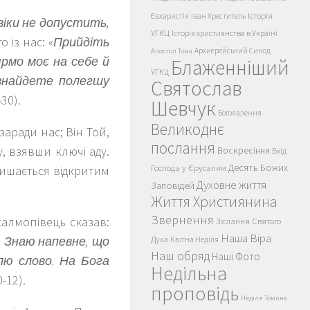
Історія
Євхаристія
Іван Хреститель
віки не допустить,
УГКЦ
Історія християнства в Україні
о із нас:
«Прийдіть
Архиєрейський Синод
Апостол Тома
ярмо моє на себе й
Блаженніший
УГКЦ
 знайдете полегшу
Святослав
-30).
Шевчук
Богоявлення
Великоднє
заради нас; Він Той,
послання
, взявши ключі аду.
Воскресіння
Вхід
Десять Божих
Господа у Єрусалим
алишається відкритим
Духовне життя
Заповідей
Життя Християнина
Звернення
салмопівець сказав:
Зіслання Святого
Наша Віра
е. Знаю напевне, що
Духа
Квітна Неділя
Наш обряд
Наші Фото
влю слово. На Бога
Недільна
0-12).
проповідь
Неділя Томина