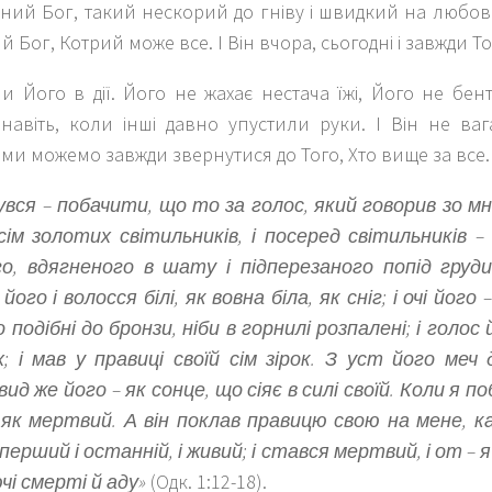
ний Бог, такий нескорий до гніву і швидкий на любов
 Бог, Котрий може все. І Він вчора, сьогодні і завжди Т
и Його в дії. Його не жахає нестача їжі, Його не бе
навіть, коли інші давно упустили руки. І Він не ваг
І ми можемо завжди звернутися до Того, Хто вище за все.
увся – побачити, що то за голос, який говорив зо мн
сім золотих світильників, і посеред світильників –
го, вдягненого в шату і підперезаного попід груд
його і волосся білі, як вовна біла, як сніг; і очі його 
 подібні до бронзи, ніби в горнилі розпалені; і голос 
; і мав у правиці своїй сім зірок. З уст його меч
вид же його – як сонце, що сіяє в силі своїй. Коли я п
, як мертвий. А він поклав правицю свою на мене, к
– перший і останній, і живий; і стався мертвий, і от – я 
чі смерті й аду»
(Одк. 1:12-18).