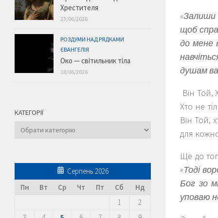
Хрестителя
«Залиши 
23/06/2026
щоб спра
РОЗДУМИ НАД РЯДКАМИ
до мене 
ЄВАНГЕЛІЯ
навчітьс
Око — світильник тіла
душам ва
18/06/2026
Він Той, 
Хто не ті
КАТЕГОРІЇ
Він Той, 
Категорії
для кожно
Ще до тог
«Тоді вор
Серпень 2026
Бог зо м
Пн
Вт
Ср
Чт
Пт
Сб
Нд
уповаю н
1
2
3
4
5
6
7
8
9