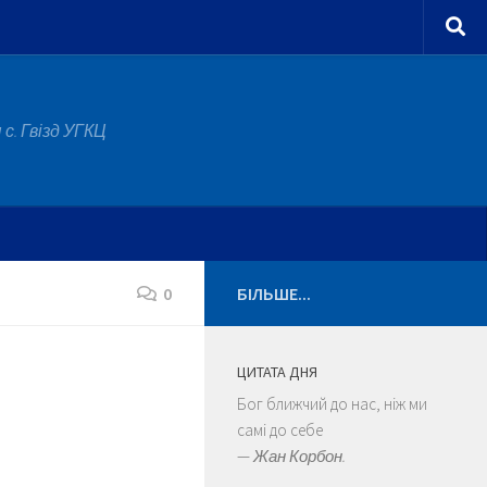
с. Гвізд УГКЦ
0
БІЛЬШЕ...
ЦИТАТА ДНЯ
Бог ближчий до нас, ніж ми
самі до себе
—
Жан Корбон.