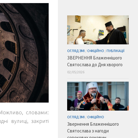
ОГЛЯД ЗМІ
/
ОФІЦІЙНО
/
ПУБЛІКАЦІЇ
ЗВЕРНЕННЯ Блаженнішого
Святослава до Дня хворого
02/05/2026
Можливо, словами:
ОГЛЯД ЗМІ
/
ОФІЦІЙНО
ні вулиці, закриті
Звернення Блаженнішого
Святослава з нагоди
сорокових роковин