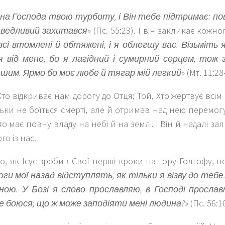
на Господа твою турботу, і Він тебе підтримає: по
ведливий захитався»
(Пс. 55:23). І він закликає кожног
всі втомлені й обтяжені, і я облегшу вас. Візьміть 
я від мене, бо я лагідний і сумирний серцем, тож
шим. Ярмо бо моє любе й тягар мій легкий»
(Мт. 11:28
Хто відкриває нам дорогу до Отця; Той, Хто жертвує всім 
льки не боїться смерті, але й отримав над нею перемогу
хто має повну владу на небі й на землі. і Він й надалі з
го із нас.
о, як Ісус зробив Свої перші кроки на гору Голгофу, п
оги мої назад відступлять, як тільки я візву до теб
ною. У Бозі я слово прославляю, в Господі просла
е боюся; що ж може заподіяти мені людина?»
(Пс. 56:1