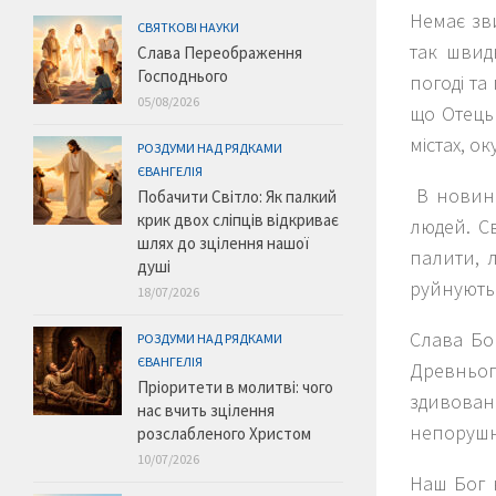
Немає зви
СВЯТКОВІ НАУКИ
так швид
Слава Переображення
Господнього
погоді та
05/08/2026
що Отець 
містах, ок
РОЗДУМИ НАД РЯДКАМИ
ЄВАНГЕЛІЯ
В новинах
Побачити Світло: Як палкий
крик двох сліпців відкриває
людей. С
шлях до зцілення нашої
палити, л
душі
руйнуютьс
18/07/2026
Слава Бо
РОЗДУМИ НАД РЯДКАМИ
ЄВАНГЕЛІЯ
Древньог
Пріоритети в молитві: чого
здивовани
нас вчить зцілення
непорушни
розслабленого Христом
10/07/2026
Наш Бог н