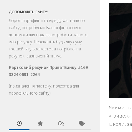
ДОПОМОЖІТЬ САЙТУ!
Дорогі парафіяни та відвідувачі нашого
сайту, потребуємо Вашої фінансової
допомоги для подальшої роботи нашого
веб-ресурсу. Перекажіть будь-яку суму
грошей, яку вважаєте за потрібне, на
рахунок, зазначений нижче.
Картковий рахунок ПриватБанку: 5169
3324 0691 2264
(призначення платежу: пожертва для
парафіяльного сайту)
Якими с
«тривожн
школи, за