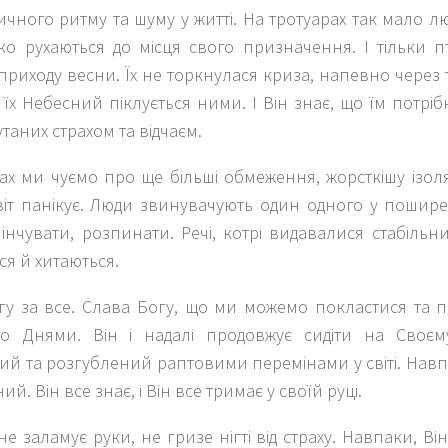
чного ритму та шуму у житті. На тротуарах так мало люде
ко рухаються до місця свого призначення. І тільки п
 приходу весни. Їх не торкнулася криза, напевно через 
їх Небесний піклується ними. І Він знає, що їм потріб
утаних страхом та відчаєм.
 ми чуємо про ще більші обмеження, жорсткішу ізоляц
віт панікує. Люди звинувачують один одного у пошире
інчувати, розпинати. Речі, котрі видавалися стабіль
я й хитаються.
гу за все. Слава Богу, що ми можемо покластися та 
о Днями. Він і надалі продовжує сидіти на Своєму
й та розгублений раптовими перемінами у світі. Навпа
й. Він все знає, і Він все тримає у своїй руці.
е заламує руки, не гризе нігті від страху. Навпаки, Ві