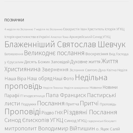
ПОЗНАЧКИ
Історія УГКЦ
Євхаристія
Іван Хреститель
4 неділя по Зісланню
7 неділя по Зісланню
Історія християнства в Україні
Архиєрейський Синод УГКЦ
Апостол Тома
Блаженніший Святослав Шевчук
Великоднє послання
Воскресіння
Вхід Господа
Богоявлення
Життя
Духовне життя
Десять Божих Заповідей
у Єрусалим
Християнина
Звернення
Зіслання Святого Духа
Квітна Неділя
Недільна
Наш обряд
Наша Віра
Наші Фото
проповідь
Новини
Новини
Неділя Томина
Неділя самарянки
Пастирські
Папа Франциск
Парафії
П'ятидесятниця
Послання
Притчі
листи
Притча
Проповідь
Подружжя
Проповіді
Різдвяні Послання
Різдво ГНІХ
Синод Єпископів УГКЦ
Синод УГКЦ
гадаринські біснуваті
митрополит Володимир Війтишин
о. Яцек Салій