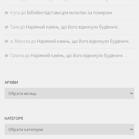
Iryna
до
Біблійні підстави для молитви за померлих
Таня
до
Наріжний камінь, що його відкинули будівничі…
о. Микола
до
Наріжний камінь, що його відкинули будівничі…
Галина
до
Наріжний камінь, що його відкинули будівничі…
АРХІВИ
Архіви
КАТЕГОРІЇ
Категорії