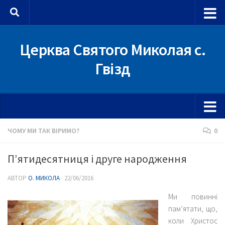
Skip to content
Церква Святого Миколая с.
Гвізд
ЧОМУ МИ ТАК ВІРИМО?
0
П’ятидесятниця і друге народження
АВТОР
О. МИКОЛА
·
22/06/2016
Ми повинні
пам’ятати, що,
коли Христос