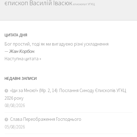
єпископ Василій Івасюк
єпископат УГКЦ
ЦИТАТА ДНЯ
Бог простий, тоді як ми вигадуємо різні ускладнення
—
Жан Корбон.
Наступна цитата »
НЕДАВНІ ЗАПИСИ
«Іди за Мною!» (Мр. 2, 14). Послання Синоду Єпископів УГКЦ
2026 року
08/08/2026
Слава Переображення Господнього
05/08/2026