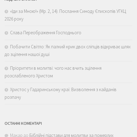
«Іди за Мною!» (Мр. 2, 14). Послання Синоду Єпископів УГКЦ
2026 року
Слава Переображення Господнього
Побачити Світло: Як палкий крик двох сліпців відкриває шлях
до зцілення нашої душі
Пріоритети в молитві: чого нас вчить зцілення
розслабленого Христом
Христос у Гадаринському краї: Визволення з кайданів
розпачу
ОСТАННІ КОМЕНТАРІ
Макар
до
Біблійні підстави для молитви за померлих