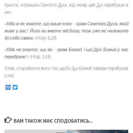
Христа, отримали Святого Духа, від тепер цей Дух перебуває в
них.
«Хіба ж не знаєте, що ваше тіло – храм Святого Духа, який
живе у вас? Його ви маєте від Бога, тож уже не належите
до себе самих»
(І Кор. 6,19).
«Хіба не знаєте, що ви – храм Божий, і що Дух Божий у вас
перебуває?»
(І Кор. 3,16).
Отже, стараймося жити так, щоби Дух Божий завжди перебував
у нас.
Facebook
Twitter
ВАМ ТАКОЖ МАЄ СПОДОБАТИСЬ...