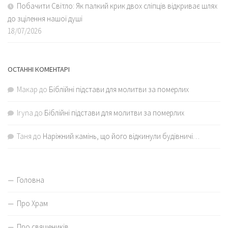
Побачити Світло: Як палкий крик двох сліпців відкриває шлях
до зцілення нашої душі
18/07/2026
ОСТАННІ КОМЕНТАРІ
Макар
до
Біблійні підстави для молитви за померлих
Iryna
до
Біблійні підстави для молитви за померлих
Таня
до
Наріжний камінь, що його відкинули будівничі…
Головна
Про Храм
Про священиків