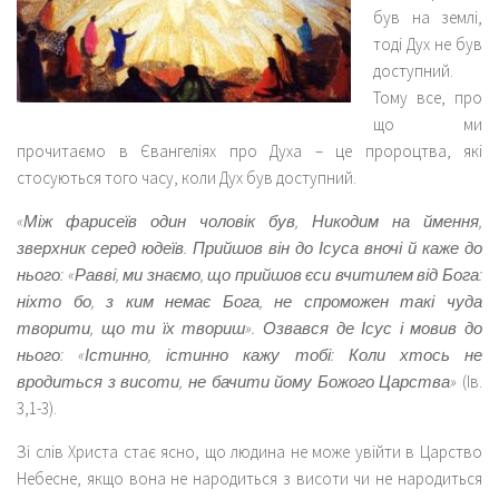
був на землі,
тоді Дух не був
доступний.
Тому все, про
що ми
прочитаємо в Євангеліях про Духа – це пророцтва, які
стосуються того часу, коли Дух був доступний.
«Між фарисеїв один чоловік був, Никодим на ймення,
зверхник серед юдеїв. Прийшов він до Ісуса вночі й каже до
нього: «Равві, ми знаємо, що прийшов єси вчитилем від Бога:
ніхто бо, з ким немає Бога, не спроможен такі чуда
творити, що ти їх твориш». Озвався де Ісус і мовив до
нього: «Істинно, істинно кажу тобі: Коли хтось не
вродиться з висоти, не бачити йому Божого Царства»
(Ів.
3,1-3).
Зі слів Христа стає ясно, що людина не може увійти в Царство
Небесне, якщо вона не народиться з висоти чи не народиться