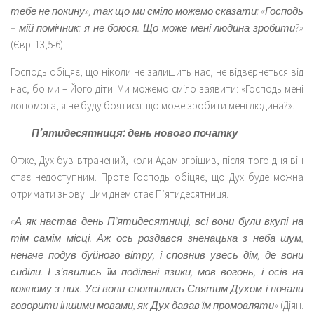
тебе не покину», так що ми сміло можемо сказати: «Господь
– мій помічник: я не боюся. Що може мені людина зробити?»
(Євр. 13,5-6).
Господь обіцяє, що ніколи не залишить нас, не відвернеться від
нас, бо ми – Його діти. Ми можемо сміло заявити: «Господь мені
допомога, я не буду боятися: що може зробити мені людина?».
П’ятидесятниця: день нового початку
Отже, Дух був втрачений, коли Адам згрішив, після того дня він
стає недоступним. Проте Господь обіцяє, що Дух буде можна
отримати знову. Цим днем стає П’ятидесятниця.
«А як настав день П’ятидесятниці, всі вони були вкупі на
тім самім місці. Аж ось роздався зненацька з неба шум,
неначе подув буйного вітру, і сповнив увесь дім, де вони
сиділи. І з’явились їм поділені язики, мов вогонь, і осів на
кожному з них. Усі вони сповнились Святим Духом і почали
говорити іншими мовами, як Дух давав їм промовляти»
(Діян.