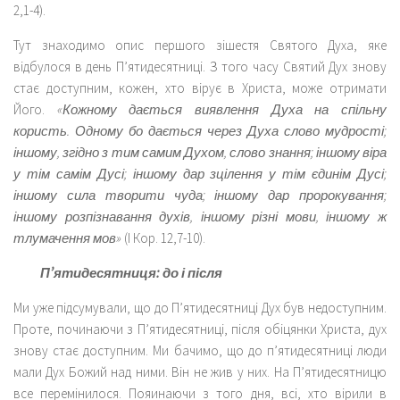
2,1-4).
Тут знаходимо опис першого зішестя Святого Духа, яке
відбулося в день П’ятидесятниці. З того часу Святий Дух знову
стає доступним, кожен, хто вірує в Христа, може отримати
Його.
«Кожному дається виявлення Духа на спільну
користь. Одному бо дається через Духа слово мудрості;
іншому, згідно з тим самим Духом, слово знання; іншому віра
у тім самім Дусі; іншому дар зцілення у тім єдинім Дусі;
іншому сила творити чуда; іншому дар пророкування;
іншому розпізнавання духів, іншому різні мови, іншому ж
тлумачення мов»
(І Кор. 12,7-10).
П’ятидесятниця: до і після
Ми уже підсумували, що до П’ятидесятниці Дух був недоступним.
Проте, починаючи з П’ятидесятниці, після обіцянки Христа, дух
знову стає доступним. Ми бачимо, що до п’ятидесятниці люди
мали Дух Божий над ними. Він не жив у них. На П’ятидесятницю
все перемінилося. Пояинаючи з того дня, всі, хто вірили в