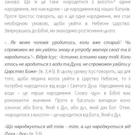
заново. Що ж це таке: «народитися з висоти»? єдине
народження, яке нам відоме – це народження від наших батьків.
Проте Христос говорить, що є ще одне народження, яке стає
необхідною умовою, щоби увійти в Небесне Царство.
Звернувшись до Біблії, ми знаходимо роз’яснення цього:
«…Як може чоловік уродитись, коли вже старий? Чи
спроможен же він увійти знову в утробу матері своєї та й
народитись?». Відрік Ісус: «Істинно, істинно кажу тобі: Коли
хтось не вродиться з води та Духа, не спроможен увійти у
Царство Боже»
(Ів. 3,4-5). В цьому уривку Ісус говорить, що для
того, щоби людина могла увійти в Царство Небесне, то її
потрібно народитися від води і Святого Духа. Народження від
води – це перше народження. Слово «дух» в Біблії має
різноманітні значення. Проте в багатьох випадках воно
означає або Бога, Який є Дух, або дух, який дає Бог. Отже,
«народитися з висоти» – це народитися від Бога, Який є Дух.
«Що народжується від тіла – тіло, а що народжується від
Духа – дух»
(Ів. 3,6).