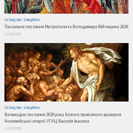
ОГЛЯД ЗМІ
/
ОФІЦІЙНО
Пасхальне послання Митрополита Володимира Війтишина 2026
11/04/2026
ОГЛЯД ЗМІ
/
ОФІЦІЙНО
Великоднє послання 2026 року Божого правлячого архиєрея
Коломийської єпархії УГКЦ Василія Івасюка
11/04/2026