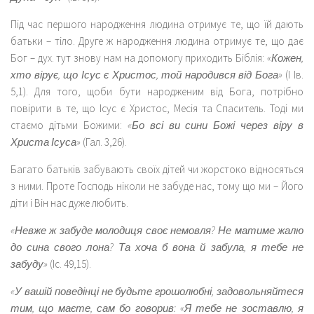
Під час першого народження людина отримує те, що їй дають
батьки – тіло. Друге ж народження людина отримує те, що дає
Бог – дух. тут знову нам на допомогу приходить Біблія:
«Кожен,
хто вірує, що Ісус є Христос, той народився від Бога»
(І Ів.
5,1). Для того, щоби бути народженим від Бога, потрібно
повірити в те, що Ісус є Христос, Месія та Спаситель. Тоді ми
стаємо дітьми Божими:
«Бо всі ви сини Божі через віру в
Христа Ісуса»
(Гал. 3,26).
Багато батьків забувають своїх дітей чи жорстоко відносяться
з ними. Проте Господь ніколи не забуде нас, тому що ми – Його
діти і Він нас дуже любить.
«Невже ж забуде молодиця своє немовля? Не матиме жалю
до сина свого лона? Та хоча б вона й забула, я тебе не
забуду»
(Іс. 49,15).
«У вашій поведінці не будьте грошолюбні, задовольняйтеся
тим, що маєте, сам бо говорив: «Я тебе не зоставлю, я