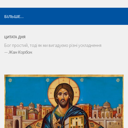
БІЛЬШЕ...
ЦИТАТА ДНЯ
Бог простий, тоді як ми вигадуємо різні ускладнення
—
Жан Корбон.