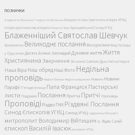
ПОЗНАЧКИ
Історія УГКЦ
Євхаристія
Іван Хреститель
4 неділя по Зісланню
7 неділя по Зісланню
Історія християнства в Україні
Архиєрейський Синод УГКЦ
Апостол Тома
Блаженніший Святослав Шевчук
Великоднє послання
Воскресіння
Вхід Господа
Богоявлення
Життя
Духовне життя
Десять Божих Заповідей
у Єрусалим
Християнина
Звернення
Зіслання Святого Духа
Квітна Неділя
Недільна
Наш обряд
Наша Віра
Наші Фото
проповідь
Новини
Новини
Неділя Томина
Неділя самарянки
Пастирські
Папа Франциск
Парафії
П'ятидесятниця
Послання
Притчі
листи
Притча
Проповідь
Подружжя
Проповіді
Різдвяні Послання
Різдво ГНІХ
Синод Єпископів УГКЦ
Синод УГКЦ
гадаринські біснуваті
митрополит Володимир Війтишин
о. Яцек Салій
єпископ Василій Івасюк
єпископат УГКЦ