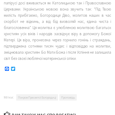
папірусі досі вживається як Католицькою так і Православною
Церквами. Українською мовою вона звучить так: “Під Твою
милість прибігаємо, Богородице Діво, молитов наших в час
скорбот не відкинь, а від бід визволяй нас, єдина чиста і
благословенна”. Ця молитва є улюбленою молитвою багатьох
християн усіх віків і народів засвідчує віру в допомогу Божої
Матері. Ця віра, пронесена через горнило гонінь і страждань,
підтверджена сотнями тисяч чудес і відповіддю на молитви,
зміцнювала християн. Бо Мати Божа і після Успіння не залишила
світ без своєї люблячої материнської опіки.
Facebook
Twitter
Мітки:
Покров Пресвятої Богородиці
Проповідь