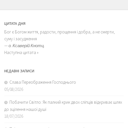
ЦИТАТА ДНЯ
Бог є Богом життя, радости, прощення і добра, а не смерти,
суму і засудження
—
о. Ксаверій Кнотц.
Наступна цитата »
НЕДАВНІ ЗАПИСИ
Слава Переображення Господнього
05/08/2026
Побачити Світло: Як палкий крик двох сліпців відкриває шлях
до зцілення нашої душі
18/07/2026