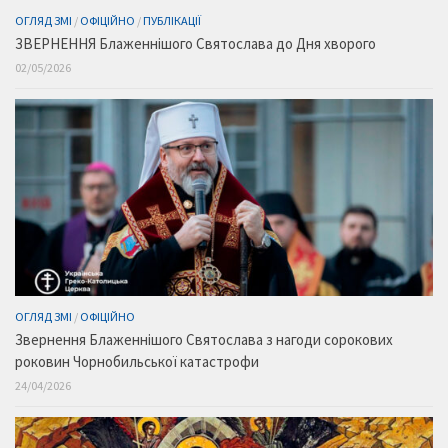
ОГЛЯД ЗМІ
/
ОФІЦІЙНО
/
ПУБЛІКАЦІЇ
ЗВЕРНЕННЯ Блаженнішого Святослава до Дня хворого
02/05/2026
ОГЛЯД ЗМІ
/
ОФІЦІЙНО
Звернення Блаженнішого Святослава з нагоди сорокових
роковин Чорнобильської катастрофи
24/04/2026