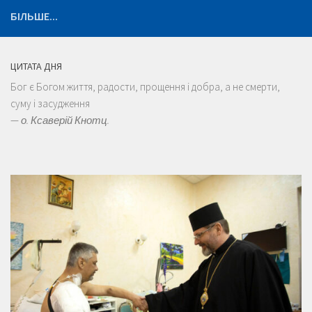
БІЛЬШЕ...
ЦИТАТА ДНЯ
Бог є Богом життя, радости, прощення і добра, а не смерти,
суму і засудження
—
о. Ксаверій Кнотц.