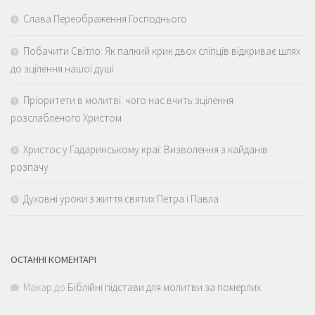
Слава Переображення Господнього
Побачити Світло: Як палкий крик двох сліпців відкриває шлях
до зцілення нашої душі
Пріоритети в молитві: чого нас вчить зцілення
розслабленого Христом
Христос у Гадаринському краї: Визволення з кайданів
розпачу
Духовні уроки з життя святих Петра і Павла
ОСТАННІ КОМЕНТАРІ
Макар
до
Біблійні підстави для молитви за померлих