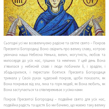
Сьогодні усі ми возвеличуємо радісне та світле свято – Покров
Пресвятої Богородиці. Воно свідчить про велику славу, котрою
увінчана наша Небесна Ненька, велич, могутність, любов та
милосердя до усіх нас, грішних та немічних. У цей день Вона
з’явилася у небесній славі і люди побачили Її, і зраділи, і
збадьорилися, і перестали боятися. Пресвята Богородиця
тримала у Своїх руках чудесний покров, щоби показати, як
Вона покриває від зла, лиха та горя людей, як Вона любить, як
Вона заступається та співпереживає з усіма нами.
Покров Пресвятої Богородиці – подвійне свято для усіх нас,
подвійна радість та щастя. Бо ми бачимо, що маємо таку велику