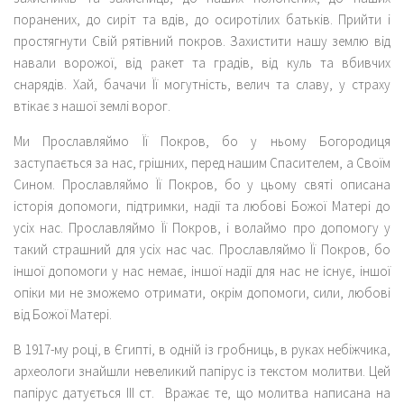
поранених, до сиріт та вдів, до осиротілих батьків. Прийти і
простягнути Свій рятівний покров. Захистити нашу землю від
навали ворожої, від ракет та градів, від куль та вбивчих
снарядів. Хай, бачачи Її могутність, велич та славу, у страху
втікає з нашої землі ворог.
Ми Прославляймо Її Покров, бо у ньому Богородиця
заступається за нас, грішних, перед нашим Спасителем, а Своїм
Сином. Прославляймо Її Покров, бо у цьому святі описана
історія допомоги, підтримки, надії та любові Божої Матері до
усіх нас. Прославляймо Її Покров, і волаймо про допомогу у
такий страшний для усіх нас час. Прославляймо Її Покров, бо
іншої допомоги у нас немає, іншої надії для нас не існує, іншої
опіки ми не зможемо отримати, окрім допомоги, сили, любові
від Божої Матері.
В 1917-му році, в Єгипті, в одній із гробниць, в руках небіжчика,
археологи знайшли невеликий папірус із текстом молитви. Цей
папірус датується ІІІ ст. Вражає те, що молитва написана на