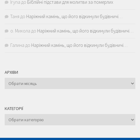
Iryna
до
Біблійні підстави для молитви за померлих
Таня
до
Наріжний камінь, що його відкинули будівничі…
о. Микола
до
Наріжний камінь, що його відкинули будівничі…
Галина
до
Наріжний камінь, що його відкинули будівничі…
АРХІВИ
Архіви
КАТЕГОРІЇ
Категорії