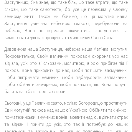
Заступницю, Яка знає, що таке біль, що таке втрати, що таке
сльози, що таке самотність, бо усе це пережила у Своєму
земному житті. Також ми бачимо, що ця могутня наша
Заступниця увінчана небесною славою, перебуваючи на
небесах, Вона не перестає піклуватися, заступатися та
вимолювати для нас прощення та милосердя Свого Сина.
Дивовижна наша Заступниця, небесна наша Матінка, могутня
Покровителька, Своїм величним покровом охороняє усіх нас
від зла, усіх, хто зі сльозами, молитвою, вірою прибігає під Її
покров. Вона приходить до нас, щоби потішити засмучених,
щоби підтримати немічних, щоби підбадьорити заплаканих,
щоби обійняти зневірених, щоби показати, що Вона поруч і
бачить наш біль, горе та сльози.
Сьогодні, у це Її величне свято, молімо Богородицю простягнути
Свій могутній покров над нашою Україною. Обійняти так ніжно,
по-материнськи, змучених воїнів, вселити надію, відігнати страх
та відчай. І прийти до усіх, хто так Її потребує: до наших
захисників та захисниць, до наших полонених, до наших