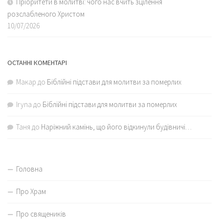
Пріоритети в молитві: чого нас вчить зцілення
розслабленого Христом
10/07/2026
ОСТАННІ КОМЕНТАРІ
Макар
до
Біблійні підстави для молитви за померлих
Iryna
до
Біблійні підстави для молитви за померлих
Таня
до
Наріжний камінь, що його відкинули будівничі…
Головна
Про Храм
Про священиків