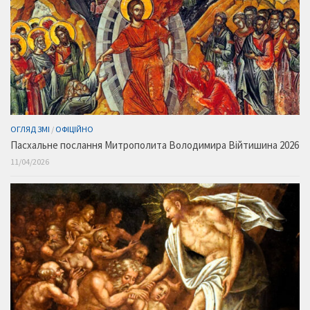
ОГЛЯД ЗМІ
/
ОФІЦІЙНО
Пасхальне послання Митрополита Володимира Війтишина 2026
11/04/2026