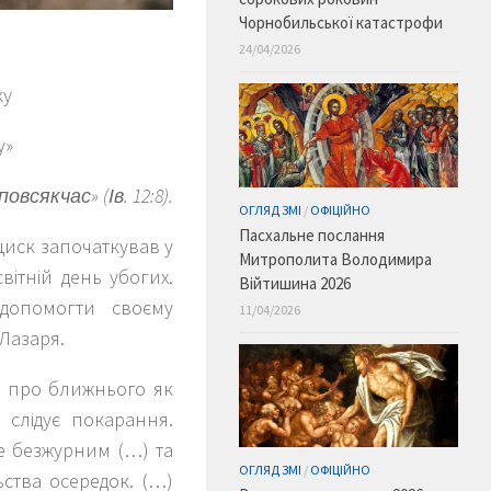
Чорнобильської катастрофи
24/04/2026
ку
у
»
сякчас» (Ів. 12:8).
ОГЛЯД ЗМІ
/
ОФІЦІЙНО
Пасхальне послання
иск започаткував у
Митрополита Володимира
ітній день убогих.
Війтишина 2026
допомогти своєму
11/04/2026
 Лазаря.
у про ближнього як
 слідує покарання.
е безжурним (…) та
ОГЛЯД ЗМІ
/
ОФІЦІЙНО
ства осередок. (…)