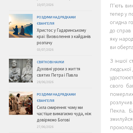
П’ють вин
10/07/2026
тепер у п
РОЗДУМИ НАД РЯДКАМИ
огидна го
ЄВАНГЕЛІЯ
до справ 
Христос у Гадаринському
краї: Визволення з кайданів
яку народ
розпачу
ви оберта
03/07/2026
З іншої 
СВЯТКОВІ НАУКИ
людської 
Духовні уроки з життя
святих Петра і Павла
удостоюєть
28/06/2026
свого ба
померлих
РОЗДУМИ НАД РЯДКАМИ
ЄВАНГЕЛІЯ
розлучивш
Сила смирення: чому ми
Пекла. Б
частіше вимагаємо чуда, ніж
змилуйся
довіряємо Богові
прохолоди
27/06/2026