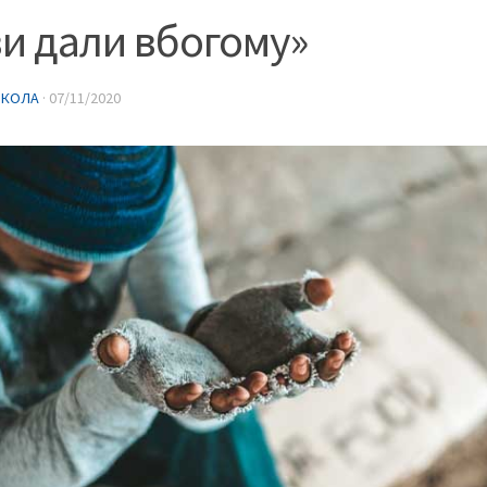
и дали вбогому»
ИКОЛА
·
07/11/2020