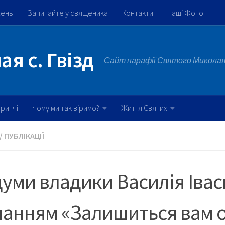
жень
Запитайте у священика
Контакти
Наші Фото
я с. Гвізд
Сайт парафії Святого Миколая 
ритчі
Чому ми так віримо?
Життя Святих
/
ПУБЛІКАЦІЇ
уми владики Василія Іва
анням «Залишиться вам од