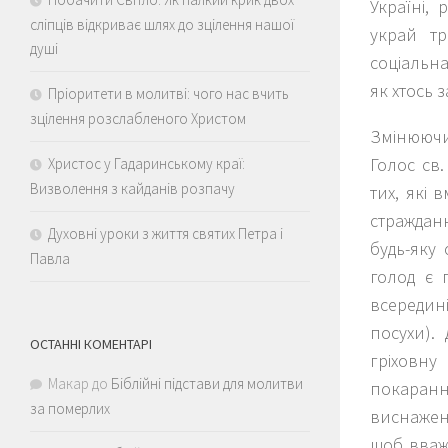
Україні, 
сліпців відкриває шлях до зцілення нашої
украй тр
душі
соціальна
як хтось 
Пріоритети в молитві: чого нас вчить
зцілення розслабленого Христом
Змінюючи
Голос св
Христос у Гадаринському краї:
Визволення з кайданів розпачу
тих, які 
стражданн
Духовні уроки з життя святих Петра і
будь-яку
Павла
голод є 
всередин
посухи).
ОСТАННІ КОМЕНТАРІ
гріховну
Макар
до
Біблійні підстави для молитви
покаранн
за померлих
виснажени
щоб вваж