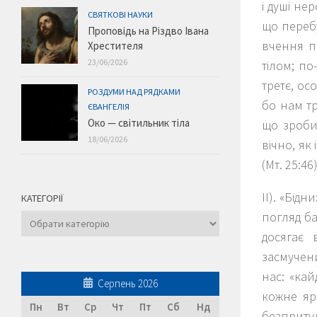
і душі не
СВЯТКОВІ НАУКИ
що перебу
Проповідь на Різдво Івана
вчення п
Хрестителя
23/06/2026
тілом; по
третє, ос
РОЗДУМИ НАД РЯДКАМИ
бо нам т
ЄВАНГЕЛІЯ
Око — світильник тіла
що зробив
18/06/2026
вічно, як
(Мт. 25:46)
ІІ)
.
«
Бідни
КАТЕГОРІЇ
погляд ба
Категорії
досягає 
засмучени
нас: «
кай
Серпень 2026
кожне яр
Пн
Вт
Ср
Чт
Пт
Сб
Нд
безпритул