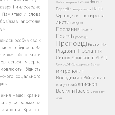
Новини
Новини
Неділя самарянки
Лазаря і милосердно
Папа
Парафії
П'ятидесятниця
. Пам’ятаючи слова
Пастирські
Франциск
ов’язав апостолів
листи
Подружжя
ді.
Послання
Притча
Притчі
Проповідь
ності особу у своїх
Проповіді
Різдво ГНІХ
а межею бідності. За
Різдвяні Послання
е може забезпечити
Синод Єпископів УГКЦ
рігається мізерне
Синод УГКЦ
гадаринські біснуваті
мовлюють бідність
митрополит
жного соціального
Володимир Війтишин
дян.
єпископ
о. Яцек Салій
Василій Івасюк
єпископат
елення нашої країни
УГКЦ
ість у реформах та
животіння. Криза в