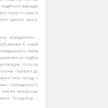
жадібності відкидає
вуть поруч із нами в
ні гідності, уваги,
чах збайдужілого і
карбувалася в нашій
дповідальність перед
приречені на подібні
– вопіющим голосом
очинів і взивати до
увати лихо голоду з
ви, громадськості,
 пам’яті мільйонам
таючи Голодомор –