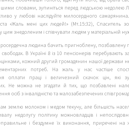
 Іншими словами, зупиніться перед людською недолею 
утливо у любові наслідуйте милосердного самарянина
иста
«
Жаль мені цих людей!
» (Мт.15:32),
Спаситель зоб
у цим знедоленим і співчувати людям у матеріальній нуж
осердечна людина бачить пригноблену, позбавлену гід
 свободах. В Україні 8 із 10 пенсіонерів перебувають з
оцінками, кожний другий громадянин нашої держави н
ементарних потреб. На жаль у нас частіше спосте
ня оплати праці і величезний скачок цін, які зу
х. Не можна не згадати й тих, що позбавлені нале
ння осіб з інвалідністю та малозабезпечених співгрома
нам землю молоком і медом текучу, але більшість нас
ивалу недолугу політику можновладців і непослідовн
еправильне і бездумне їх виконання, приречені на 