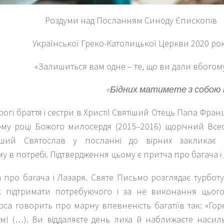
Роздуми над Посланням Синоду Єпископів
Української Греко-Католицької Церкви 2020 ро
«
З
алишиться вам одне – те, що ви дали вбогом
«Бідних матимете з собою пов
огі браття і сестри в Христі!
Святіший Отець Папа Франц
му році Божого милосердя (2015–2016) щорічний Всесв
іший Святослав у посланні до вірних закликає 
 в потребі. Підтвердження цьому є притча про багача і
а про багача і Лазаря
. Святе Письмо розглядає турбот
к підтримати потребуючого і за не виконання цього
са говорить про марну впевненість багатіїв так: «
Гор
м! (…). Ви віддаляєте день лиха й наближаєте насиль