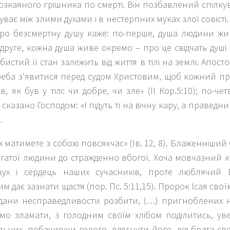
розкаяного грішника по смерті. Він позбавлений спілку
ває між злими духами і в нестерпних муках злої совісті
ро безсмертну душу каже: по-перше, душа людини жив
-друге, кожна душа живе окремо – про це свідчать душі 
обистий її стан залежить від життя в тілі на землі. Апос
реба з’явитися перед судом Христовим, щоб кожний пр
, як був у тілі: чи добре, чи зле
»
(ІІ Кор.5:10); по-че
 і сказано Господом:
«
І підуть ті на вічну кару, а праведн
.
х матимете з собою повсякчас
» (Ів. 12, 8)
. Блаженніший 
гатої людини до стражденно вбогої. Хоча мовчазний к
вух і сердець наших сучасників, проте люблячий Б
м дає зазнати щастя (пор. Пс. 5:11,15). Пророк Ісая сво
дани несправедливости розбити, (…) пригноблених н
мо зламати, з голодним своїм хлібом поділитись, уве
ьних, побачивши голого, вдягнути його, від брата св