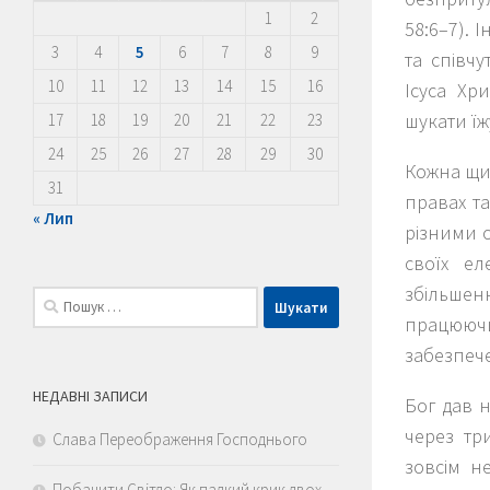
1
2
58:6–7).
3
4
5
6
7
8
9
та співч
10
11
12
13
14
15
16
Ісуса Хр
шукати їж
17
18
19
20
21
22
23
24
25
26
27
28
29
30
Кожна щир
31
правах та
« Лип
різними 
своїх ел
збільшен
Пошук:
працюючи
забезпече
НЕДАВНІ ЗАПИСИ
Бог дав 
через тр
Слава Переображення Господнього
зовсім н
Побачити Світло: Як палкий крик двох