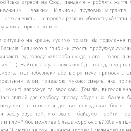
російська агресія на Сході, пандемія – роблять життя 
ивожним і важким. Мільйони трудових мігрантів, м
 незахищеність – це прояви разючої убогості у «
багатій 
зауважив з гіркою іронією.
 ситуацію на краще, мусимо почати від подолання г
. Василія Великого з глибини століть пробуджує сумл
вмирають від голоду: «
Хвороба нужденного – голод, як
ям (…). Найгірша з усіх людських бід – голод, і смерть в
 смерть. Інші небезпеки або вістря меча приносять 
повільним злом, тривалою мукою; смерть, яка прича
і, щомиті загрожує та зволікає
» (Гомілія, виголошен
 Далі святий дає свободу своєму обуренню, бачачи б
 нечутливість оточення до цих нелюдських болів і 
я заслуговує той, хто здатен байдужо пройти по
м тілом? Хіба можлива більша жорстокість? Хіба не гідн
ати її лютим звіром, визнати злодієм і людиновбивце