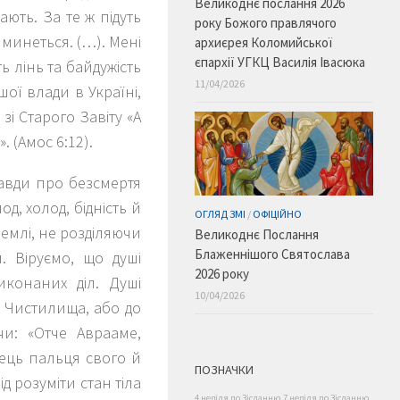
Великоднє послання 2026
ють. За те ж підуть
року Божого правлячого
 минеться. (…). Мені
архиєрея Коломийської
єпархії УГКЦ Василія Івасюка
ь лінь та байдужість
11/04/2026
ої влади в Україні,
зі Старого Завіту «
А
». (Амос 6:12).
равди про безсмертя
д, холод, бідність й
ОГЛЯД ЗМІ
/
ОФІЦІЙНО
 землі, не розділяючи
Великоднє Послання
Блаженнішого Святослава
. Віруємо, що душі
2026 року
иконаних діл. Душі
10/04/2026
о Чистилища, або до
чи: «
Отче Аврааме,
нець пальця свого й
ПОЗНАЧКИ
лід розуміти стан тіла
4 неділя по Зісланню
7 неділя по Зісланню