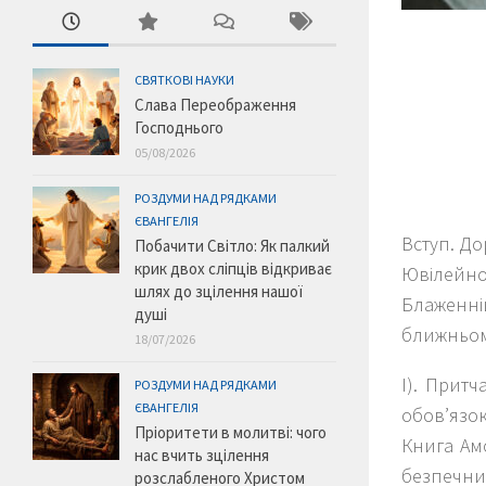
СВЯТКОВІ НАУКИ
Слава Переображення
Господнього
05/08/2026
РОЗДУМИ НАД РЯДКАМИ
ЄВАНГЕЛІЯ
Вступ
.
Дор
Побачити Світло: Як палкий
крик двох сліпців відкриває
Ювілейно
шлях до зцілення нашої
Блаженн
душі
ближньому
18/07/2026
І). Притч
РОЗДУМИ НАД РЯДКАМИ
ЄВАНГЕЛІЯ
обов’язо
Пріоритети в молитві: чого
Книга Амо
нас вчить зцілення
безпечни
розслабленого Христом