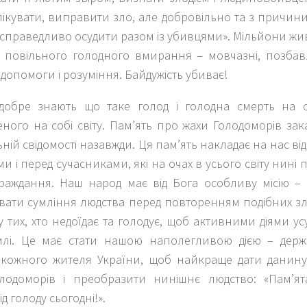
ікувати, виправити зло, але добровільно та з причини 
 справедливо осудити разом із убивцями
». Мільйони жи
о повільного голодного вмирання – мовчазні, позбавле
, допомоги і розуміння. Байдужість убиває!
 добре знають що таке голод і голодна смерть на о
ного на собі світу. Пам’ять про жахи Голодоморів за
ній свідомості назавжди. Ця пам’ять накладає на нас ві
 і перед сучасниками, які на очах в усього світу нині 
траждання. Наш народ має від Бога особливу місію 
вати сумління людства перед повторенням подібних зл
 тих, хто недоїдає та голодує, щоб активними діями ус
лі. Це має стати нашою наполегливою дією – держа
 кожного жителя України, щоб найкраще дати данину
лодоморів і преобразити нинішнє людство: «
Пам’я
ід голоду сьогодні!
».