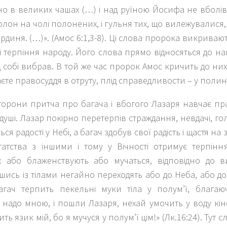
о в великих чашах (…) і над руїною Йосифа не вболіва
олон на чолі полонених, і гульня тих, що вилежувалися,
рдиня. (…)
». (Амос 6:1,3-8). Ці слова пророка викривают
і терпіння народу. Його слова прямо відносяться до наш
 собі вибрав. В той же час пророк Амос кричить до них 
єте правосуддя в отруту, плід справедливости – у полин
сторони притча про багача і вбогого Лазаря навчає п
душі. Лазар покірно перетерпів страждання, невдачі, голо
ся радості у Небі, а багач здобув свої радість і щастя на
гатства з іншими і тому у Вічності отримує терпіння
 або блаженствують або мучаться, відповідно до в
ись із тілами негайно переходять або до Неба, або д
агач терпить пекельні муки тіла у полум’ї, благаю
 надо мною, і пошли Лазаря, нехай умочить у воду кі
ть язик мій, бо я мучуся у полум’ї цім!
» (Лк.16:24). Тут с