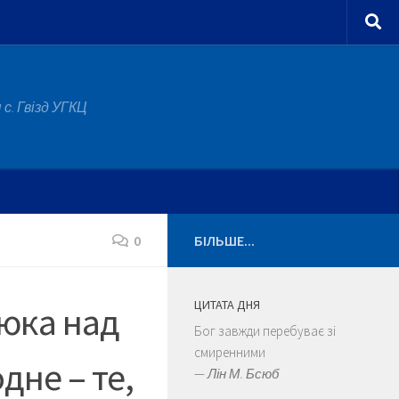
с. Гвізд УГКЦ
0
БІЛЬШЕ...
ЦИТАТА ДНЯ
сюка над
Бог завжди перебуває зі
смиренними
не – те,
—
Лін М. Бсюб