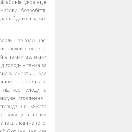
мільйонів українців
асове безробіття,
країні бідних людей
»,
олоду навколо нас.
іння людей стосовно
ий є таким великим
ід голоду – тяжча за
швидку смерть… Але
їлася і заховалася
а під час голоду та
айдуже ставлення і
страждання: «
Якого
вз людину з таким
а така людина того,
ю? Людину, яка має