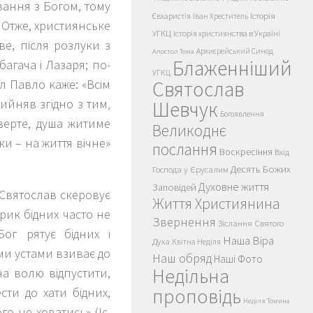
вання з Богом, тому
Історія
Євхаристія
Іван Хреститель
. Отже, християнське
УГКЦ
Історія християнства в Україні
е, після розлуки з
Архиєрейський Синод
Апостол Тома
Блаженніший
багача і Лазаря; по-
УГКЦ
тол Павло каже:
«
Всім
Святослав
ийняв згідно з тим‚
Шевчук
Богоявлення
тверте, душа житиме
Великоднє
ики – на життя вічне
»
послання
Воскресіння
Вхід
Десять Божих
Господа у Єрусалим
Духовне життя
Заповідей
Святослав скеровує
Життя Християнина
рик бідних часто не
Звернення
Зіслання Святого
ог рятує бідних і
Наша Віра
Духа
Квітна Неділя
їми устами взиває до
Наш обряд
Наші Фото
Недільна
а волю відпустити,
проповідь
сти до хати бідних,
Неділя Томина
ого не ховатись
» (Іс.