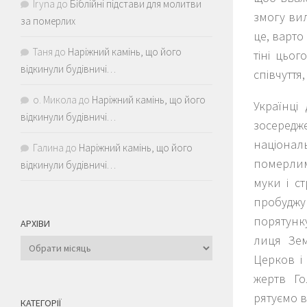
Iryna
до
Біблійні підстави для молитви
змогу вил
за померлих
це, варто
Таня
до
Наріжний камінь, що його
тіні цьог
відкинули будівничі…
співчуття
о. Микола
до
Наріжний камінь, що його
Українці
відкинули будівничі…
зосередже
національ
Галина
до
Наріжний камінь, що його
померлими
відкинули будівничі…
муки і с
пробуджу
порятунку
АРХІВИ
лиця Зем
Архіви
Церков і
жертв Го
рятуємо в
КАТЕГОРІЇ