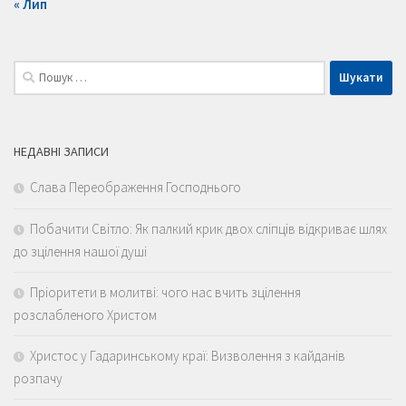
« Лип
Пошук:
НЕДАВНІ ЗАПИСИ
Слава Переображення Господнього
Побачити Світло: Як палкий крик двох сліпців відкриває шлях
до зцілення нашої душі
Пріоритети в молитві: чого нас вчить зцілення
розслабленого Христом
Христос у Гадаринському краї: Визволення з кайданів
розпачу