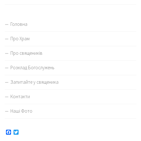
Головна
Про Храм
Про священиків
Розклад Богослужень
Запитайте у священика
Контакти
Наші Фото
Facebook
Twitter