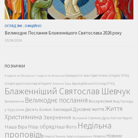
ОГЛЯД ЗМІ
/
ОФІЦІЙНО
Великоднє Послання Блаженнішого Святослава 2026 року
10/04/2026
ПОЗНАЧКИ
Історія УГКЦ
Євхаристія
Іван Хреститель
4 неділя по Зісланню
7 неділя по Зісланню
Історія християнства в Україні
Архиєрейський Синод УГКЦ
Апостол Тома
Блаженніший Святослав Шевчук
Великоднє послання
Воскресіння
Вхід Господа
Богоявлення
Життя
Духовне життя
Десять Божих Заповідей
у Єрусалим
Християнина
Звернення
Зіслання Святого Духа
Квітна Неділя
Недільна
Наш обряд
Наша Віра
Наші Фото
проповідь
Новини
Новини
Неділя Томина
Неділя самарянки