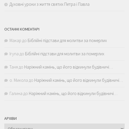
Духовні уроки з життя святих Петра і Павла
ОСТАННІ КОМЕНТАРІ
Макар
до
Біблійні підстави для молитви за померлих
Iryna
до
Біблійні підстави для молитви за померлих
Таня
до
Наріжний камінь, що його відкинули будівничі…
о. Микола
до
Наріжний камінь, що його відкинули будівничі…
Галина
до
Наріжний камінь, що його відкинули будівничі…
АРХІВИ
Архіви