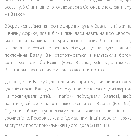
всесвіту. У Єгипті він ототожнювався з Сетом, в епоху еллінізму
– з Зевсом.
Збереглися свідчення про поширення культу Ваала не тільки на
Північну Африку, але в більш пізні часи навіть на всю Європу,
включаючи Скандинавію і Британські острови. До нашого часу
в Ірландії та Уельсі збереглися обряди, що нагадують давнє
поклоніння Ваалу. Він ототожнюється з кельтським богом
сонця Веленом або Веліна (Бела, Belenus, Belinus), а також з
Вельтаном – кельтським святом поклоніння вогню.
Ідолослужіння Ваалу було головним і притому звичайним гріхом
древніх євреїв. Ваалу, як і Молоху, приносилися людські жертви
чи посвячували дітей. «І пагірки побудували Ваалові, щоб
палити дітей своїх на огні цілопалення для Ваала» (Єр. 19:5).
Служіння йому супроводжувалося великою пишністю і
урочистістю. Пророк Ілля, а слідом за ним і інші пророки, гаряче
виступали проти прихильників цього ідола (3 Цар. 18).