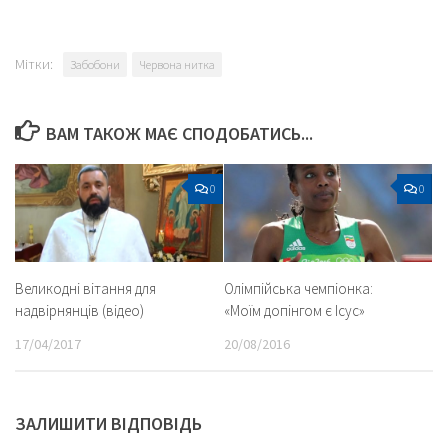
Мітки:
Забобони
Червона нитка
ВАМ ТАКОЖ МАЄ СПОДОБАТИСЬ...
0
0
Великодні вітання для
Олімпійська чемпіонка:
надвірнянців (відео)
«Моїм допінгом є Ісус»
17/04/2017
20/08/2016
ЗАЛИШИТИ ВІДПОВІДЬ