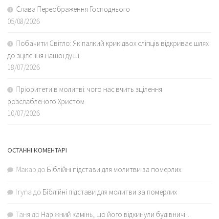
Слава Переображення Господнього
05/08/2026
Побачити Світло: Як палкий крик двох сліпців відкриває шлях
до зцілення нашої душі
18/07/2026
Пріоритети в молитві: чого нас вчить зцілення
розслабленого Христом
10/07/2026
ОСТАННІ КОМЕНТАРІ
Макар
до
Біблійні підстави для молитви за померлих
Iryna
до
Біблійні підстави для молитви за померлих
Таня
до
Наріжний камінь, що його відкинули будівничі…