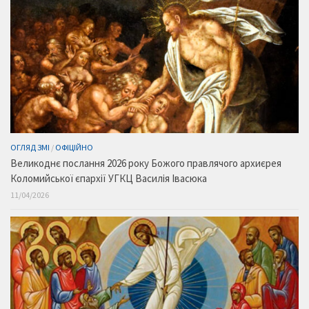
ОГЛЯД ЗМІ
/
ОФІЦІЙНО
Великоднє послання 2026 року Божого правлячого архиєрея
Коломийської єпархії УГКЦ Василія Івасюка
11/04/2026