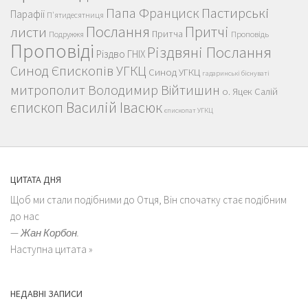
Пастирські
Папа Франциск
Парафії
П'ятидесятниця
Послання
Притчі
листи
Притча
Проповідь
Подружжя
Проповіді
Різдвяні Послання
Різдво ГНІХ
Синод Єпископів УГКЦ
Синод УГКЦ
гадаринські біснуваті
митрополит Володимир Війтишин
о. Яцек Салій
єпископ Василій Івасюк
єпископат УГКЦ
ЦИТАТА ДНЯ
Щоб ми стали подібними до Отця, Він спочатку стає подібним
до нас
—
Жан Корбон.
Наступна цитата »
НЕДАВНІ ЗАПИСИ