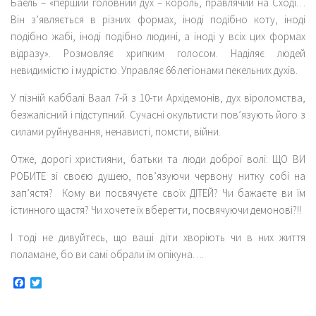
Баель – «перший головний дух – король, правлячий на Сході…
Він з’являється в різних формах, іноді подібно коту, іноді
подібно жабі, іноді подібно людині, а іноді у всіх цих формах
відразу». Розмовляє хрипким голосом. Наділяє людей
невидимістю і мудрістю. Управляє 66 легіонами пекельних духів.
У пізній каббалі Ваал 7-й з 10-ти Архідемонів, дух віроломства,
безжалісний і підступний. Сучасні окультисти пов’язують його з
силами руйнування, ненависті, помсти, війни.
Отже, дорогі християни, батьки та люди доброї волі: ЩО ВИ
РОБИТЕ зі своєю душею, пов’язуючи червону нитку собі на
зап’ястя? Кому ви посвячуєте своїх ДІТЕЙ? Чи бажаєте ви їм
істинного щастя? Чи хочете їх вберегти, посвячуючи демонові?!!
І тоді не дивуйтесь, що ваші діти хворіють чи в них життя
поламане, бо ви самі обрали їм опікуна….
Facebook
Twitter