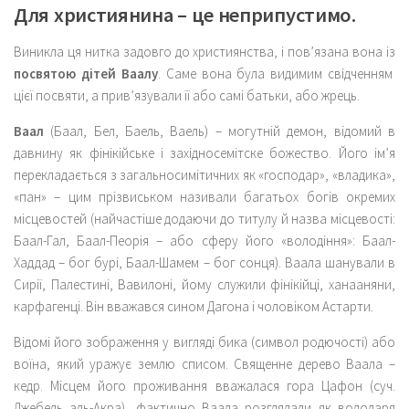
Для християнина – це неприпустимо.
Виникла ця нитка задовго до християнства, і пов’язана вона із
посвятою дітей Ваалу
. Саме вона була видимим свідченням
цієї посвяти, а прив’язували її або самі батьки, або жрець.
Ваал
(Баал, Бел, Баель, Ваель) – могутній демон, відомий в
давнину як фінікійське і західносемітске божество. Його ім’я
перекладається з загальносимітичних як «господар», «владика»,
«пан» – цим прізвиськом називали багатьох богів окремих
місцевостей (найчастіше додаючи до титулу й назва місцевості:
Баал-Гал, Баал-Пеорія – або сферу його «володіння»: Баал-
Хаддад – бог бурі, Баал-Шамем – бог сонця). Ваала шанували в
Сирії, Палестині, Вавилоні, йому служили фінікійці, ханааняни,
карфагенці. Він вважався сином Дагона і чоловіком Астарти.
Відомі його зображення у вигляді бика (символ родючості) або
воїна, який уражує землю списом. Священне дерево Ваала –
кедр. Місцем його проживання вважалася гора Цафон (суч.
Джебель аль-Акра), фактично Ваала розглядали як володаря