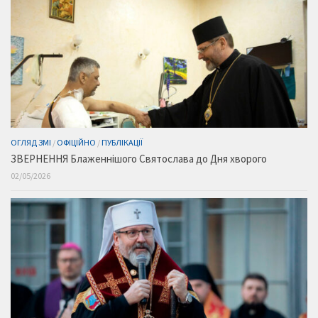
ОГЛЯД ЗМІ
/
ОФІЦІЙНО
/
ПУБЛІКАЦІЇ
ЗВЕРНЕННЯ Блаженнішого Святослава до Дня хворого
02/05/2026