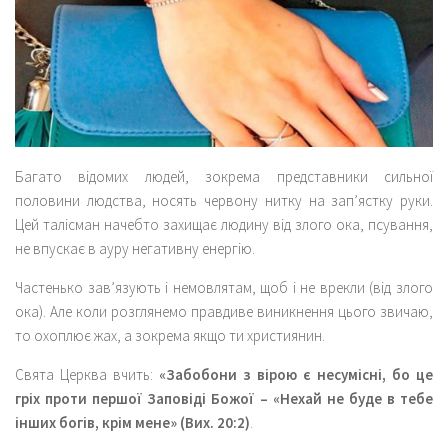
Багато відомих людей, зокрема представники сильної
половини людства, носять червону нитку на зап’ястку руки.
Цей талісман начебто захищає людину від злого ока, псування,
не впускає в ауру негативну енергію.
Частенько зав’язують і немовлятам, щоб і не врекли (від злого
ока). Але коли розглянемо правдиве виникнення цього звичаю,
то охоплює жах, а зокрема якщо ти християнин.
Свята Церква вчить:
«Забобони з вірою є несумісні, бо це
гріх проти першої Заповіді Божої – «Нехай не буде в тебе
інших богів, крім мене» (Вих. 20:2)
.