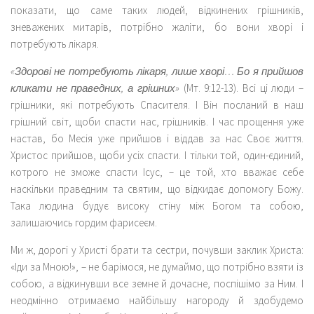
показати, що саме таких людей, відкинених грішників,
зневажених митарів, потрібно жаліти, бо вони хворі і
потребують лікаря.
«Здорові не потребують лікаря, лише хворі… Бо я прийшов
кликати не праведних, а грішних»
(Мт. 9:12-13). Всі ці люди –
грішники, які потребують Спасителя. І Він посланий в наш
грішний світ, щоби спасти нас, грішників. І час прощення уже
настав, бо Месія уже прийшов і віддав за нас Своє життя.
Христос прийшов, щоби усіх спасти. І тільки той, один-єдиний,
котрого не зможе спасти Ісус, – це той, хто вважає себе
наскільки праведним та святим, що відкидає допомогу Божу.
Така людина будує високу стіну між Богом та собою,
залишаючись гордим фарисеєм.
Ми ж, дорогі у Христі брати та сестри, почувши заклик Христа:
«Іди за Мною!», – не барімося, не думаймо, що потрібно взяти із
собою, а відкинувши все земне й дочасне, поспішімо за Ним. І
неодмінно отримаємо найбільшу нагороду й здобудемо