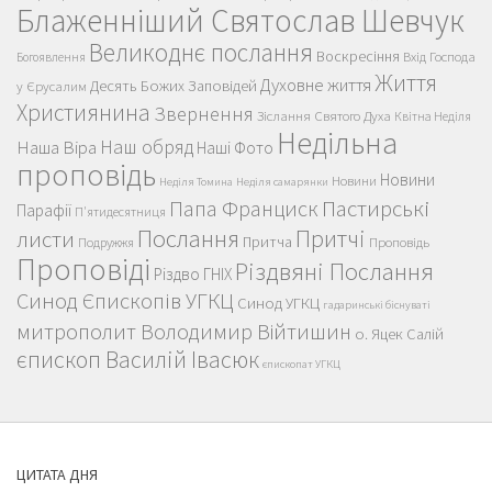
Блаженніший Святослав Шевчук
Великоднє послання
Воскресіння
Вхід Господа
Богоявлення
Життя
Духовне життя
Десять Божих Заповідей
у Єрусалим
Християнина
Звернення
Зіслання Святого Духа
Квітна Неділя
Недільна
Наш обряд
Наша Віра
Наші Фото
проповідь
Новини
Новини
Неділя Томина
Неділя самарянки
Пастирські
Папа Франциск
Парафії
П'ятидесятниця
Послання
Притчі
листи
Притча
Проповідь
Подружжя
Проповіді
Різдвяні Послання
Різдво ГНІХ
Синод Єпископів УГКЦ
Синод УГКЦ
гадаринські біснуваті
митрополит Володимир Війтишин
о. Яцек Салій
єпископ Василій Івасюк
єпископат УГКЦ
ЦИТАТА ДНЯ