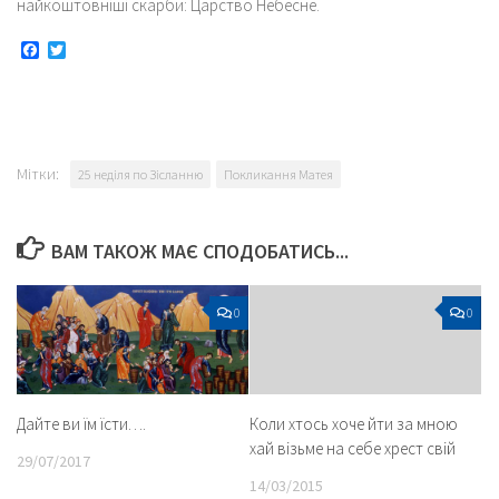
найкоштовніші скарби: Царство Небесне.
Facebook
Twitter
Мітки:
25 неділя по Зісланню
Покликання Матея
ВАМ ТАКОЖ МАЄ СПОДОБАТИСЬ...
0
0
Дайте ви їм їсти….
Коли хтось хоче йти за мною
хай візьме на себе хрест свій
29/07/2017
14/03/2015