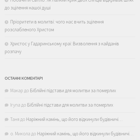
до зцілення нашої душі
Пріоритети в молитві: чого нас вчить зцілення
розслабленого Христом
Христос у Гадаринському краї: Визволення з кайданів
розпачу
ОСТАННІ КОМЕНТАРІ
Макар
до
Біблійні підстави для молитви за померлих
Iryna
до
Біблійні підстави для молитви за померлих
Таня
до
Наріжний камінь, що його відкинули будівничі…
о. Микола
до
Наріжний камінь, що його відкинули будівничі…