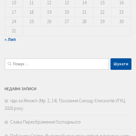
10
11
12
13
14
15
16
17
18
19
20
21
22
23
24
25
26
27
28
29
30
31
« Лип
Пошук:
НЕДАВНІ ЗАПИСИ
«Іди за Мною!» (Мр. 2, 14). Послання Синоду Єпископів УГКЦ
2026 року
Слава Переображення Господнього
Побачити Світло: Як палкий крик двох сліпців відкриває шлях