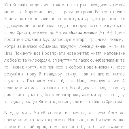
Матей сидів за довгим столом, на котрім знаходилося безліч
монет та боргових книг, – і рахував гроші. Раптова поява
Христа аж ніяк не впливає на роботу митарів, котрі захоплені
підрахунками, вони й надалі сидять непорушно і не реагують на
слова Христа, звернені до Матея:
«Іди за мною!»
(Мт. 9:9). Цими
простими словами Ісус запрошує митаря, грішника, людину,
котра займалася обманом, підкупом, лжесвідченням, – іти за
Ним. Покинути все і розпочати нове життя; життя, наповнене
любов’ю та милосердям, співчуттям та ласкою, небезпеками та
гоніннями; життя, яке принесе із собою нове мислення, нове
розуміння, нову й правдиву істину. І, як не дивно, митар
слухається Господніх слів і йде за Ним, покинувши все. А
покинути він мав що: багатство, бо обдирав інших, славу від
римських окупантів, бо ті винагороджували митарів за плідну
та віддану працю. Він встає, покинувши все, та йде за Христом.
В одну мить Матей спалює всі мости, які вели його до
прибуткової та багатої роботи. Напевно, нам би було важко
зробити такий крок, нам потрібно було б все зважити,