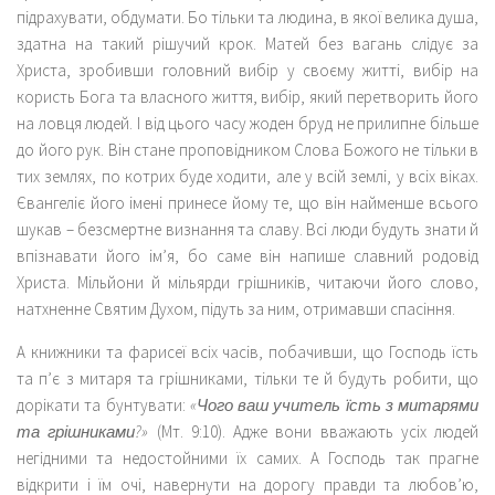
підрахувати, обдумати. Бо тільки та людина, в якої велика душа,
здатна на такий рішучий крок. Матей без вагань слідує за
Христа, зробивши головний вибір у своєму житті, вибір на
користь Бога та власного життя, вибір, який перетворить його
на ловця людей. І від цього часу жоден бруд не прилипне більше
до його рук. Він стане проповідником Слова Божого не тільки в
тих землях, по котрих буде ходити, але у всій землі, у всіх віках.
Євангеліє його імені принесе йому те, що він найменше всього
шукав – безсмертне визнання та славу. Всі люди будуть знати й
впізнавати його ім’я, бо саме він напише славний родовід
Христа. Мільйони й мільярди грішників, читаючи його слово,
натхненне Святим Духом, підуть за ним, отримавши спасіння.
А книжники та фарисеї всіх часів, побачивши, що Господь їсть
та п’є з митаря та грішниками, тільки те й будуть робити, що
дорікати та бунтувати:
«Чого ваш учитель їсть з митарями
та грішниками?»
(Мт. 9:10). Адже вони вважають усіх людей
негідними та недостойними їх самих. А Господь так прагне
відкрити і їм очі, навернути на дорогу правди та любов’ю,