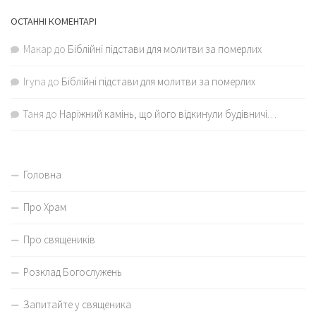
ОСТАННІ КОМЕНТАРІ
Макар
до
Біблійні підстави для молитви за померлих
Iryna
до
Біблійні підстави для молитви за померлих
Таня
до
Наріжний камінь, що його відкинули будівничі…
Головна
Про Храм
Про священиків
Розклад Богослужень
Запитайте у священика