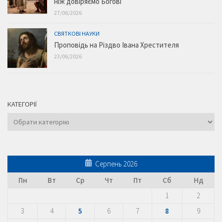
ніж довіряємо Богові
27/06/2026
СВЯТКОВІ НАУКИ
Проповідь на Різдво Івана Хрестителя
23/06/2026
КАТЕГОРІЇ
Категорії
Серпень 2026
Пн
Вт
Ср
Чт
Пт
Сб
Нд
1
2
3
4
5
6
7
8
9