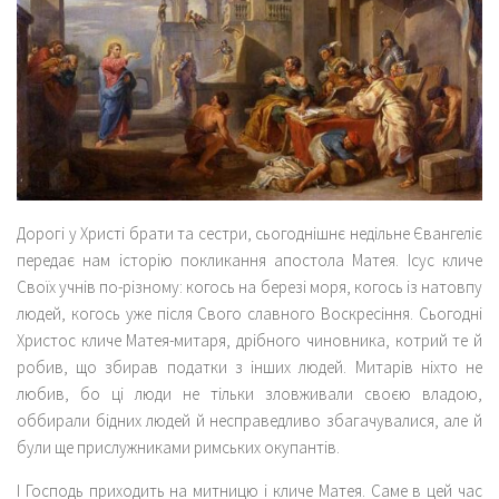
Дорогі у Христі брати та сестри, сьогоднішнє недільне Євангеліє
передає нам історію покликання апостола Матея. Ісус кличе
Своїх учнів по-різному: когось на березі моря, когось із натовпу
людей, когось уже після Свого славного Воскресіння. Сьогодні
Христос кличе Матея-митаря, дрібного чиновника, котрий те й
робив, що збирав податки з інших людей. Митарів ніхто не
любив, бо ці люди не тільки зловживали своєю владою,
оббирали бідних людей й несправедливо збагачувалися, але й
були ще прислужниками римських окупантів.
І Господь приходить на митницю і кличе Матея. Саме в цей час