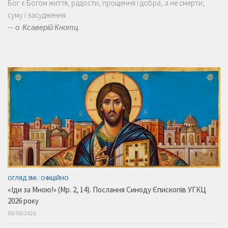
Бог є Богом життя, радости, прощення і добра, а не смерти,
суму і засудження
—
о. Ксаверій Кнотц.
ОГЛЯД ЗМІ
/
ОФІЦІЙНО
«Іди за Мною!» (Мр. 2, 14). Послання Синоду Єпископів УГКЦ
2026 року
08/08/2026