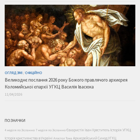
ОГЛЯД ЗМІ
/
ОФІЦІЙНО
Великоднє послання 2026 року Божого правлячого архиєрея
Коломийської єпархії УГКЦ Василія Івасюка
11/04/2026
ПОЗНАЧКИ
Історія УГКЦ
Євхаристія
Іван Хреститель
4 неділя по Зісланню
7 неділя по Зісланню
Історія християнства в Україні
Архиєрейський Синод УГКЦ
Апостол Тома