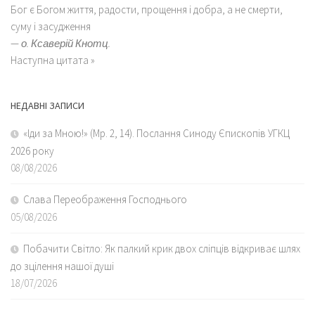
Бог є Богом життя, радости, прощення і добра, а не смерти,
суму і засудження
—
о. Ксаверій Кнотц.
Наступна цитата »
НЕДАВНІ ЗАПИСИ
«Іди за Мною!» (Мр. 2, 14). Послання Синоду Єпископів УГКЦ
2026 року
08/08/2026
Слава Переображення Господнього
05/08/2026
Побачити Світло: Як палкий крик двох сліпців відкриває шлях
до зцілення нашої душі
18/07/2026