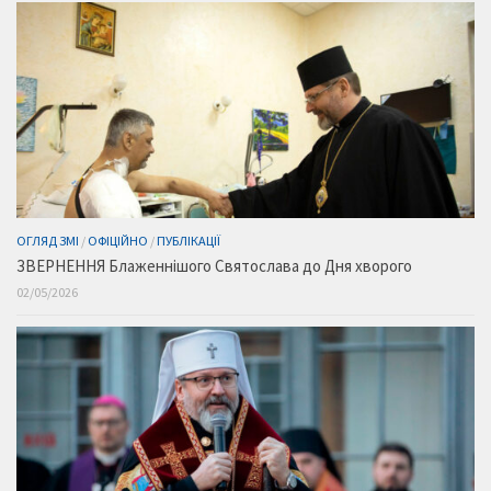
ОГЛЯД ЗМІ
/
ОФІЦІЙНО
/
ПУБЛІКАЦІЇ
ЗВЕРНЕННЯ Блаженнішого Святослава до Дня хворого
02/05/2026