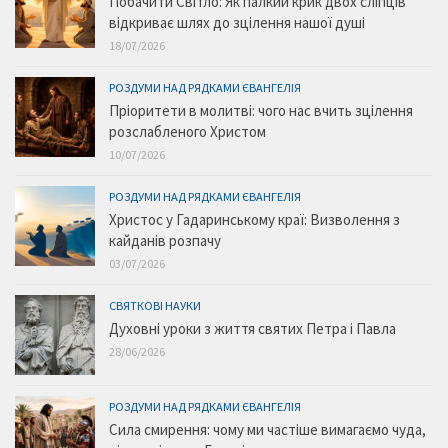
Побачити Світло: Як палкий крик двох сліпців
відкриває шлях до зцілення нашої душі
18/07/2026
РОЗДУМИ НАД РЯДКАМИ ЄВАНГЕЛІЯ
Пріоритети в молитві: чого нас вчить зцілення
розслабленого Христом
10/07/2026
РОЗДУМИ НАД РЯДКАМИ ЄВАНГЕЛІЯ
Христос у Гадаринському краї: Визволення з
кайданів розпачу
03/07/2026
СВЯТКОВІ НАУКИ
Духовні уроки з життя святих Петра і Павла
28/06/2026
РОЗДУМИ НАД РЯДКАМИ ЄВАНГЕЛІЯ
Сила смирення: чому ми частіше вимагаємо чуда,