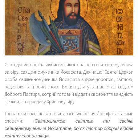
Cьогодні ми прославляємо великого нашого святого, мученика
за віру, священномученика Йосафата. Для нашої Святої Церкви
особа священномученика Йосафата є дуже дорогою, світлою,
радісною та повчальною. Бо він для усіх нас стає свідком
Доброго Пастиря, котрий готовий віддати своє життя за єдність
Церкви, за правдиву Христову віру.
Тропар сьогоднішнього свята оспівує велич Йосафата такими
словами:
«Світильником світлим ти засіяв,
священномучениче Йосафате, бо як пастир добрий віддав
життя своє за вівці».