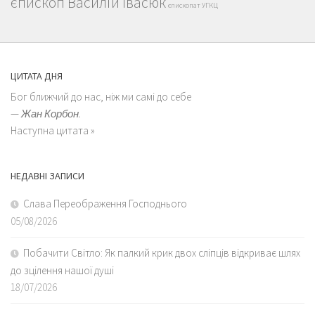
єпископ Василій Івасюк
єпископат УГКЦ
ЦИТАТА ДНЯ
Бог ближчий до нас, ніж ми самі до себе
—
Жан Корбон.
Наступна цитата »
НЕДАВНІ ЗАПИСИ
Слава Переображення Господнього
05/08/2026
Побачити Світло: Як палкий крик двох сліпців відкриває шлях
до зцілення нашої душі
18/07/2026