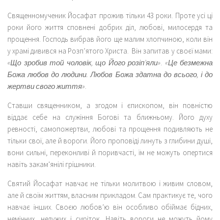
Священномученик Йосафат прожив тільки 43 роки. Проте усі ці
роки його життя сповнені добрих діл, любові, милосердя та
прощення. Господь вибрав його ще малим хлопчиною, коли він
у храмі дивився на Розп’ятого Христа. Він запитав у своєї мами:
«Що зробив той чоловік, що Його розіп’яли»
.
«Це безмежна
Божа любов до людини. Любов Божа здатна до всього, і до
жертви свого життя»
.
Ставши священником, а згодом і єпископом, він повністю
віддає себе на служіння Богові та ближньому. Його духу
ревності, самопожертви, любові та прощення подивляють не
тільки свої, але й вороги. Його проповіді линуть з глибини душі,
вони сильні, переконливі й поривчасті, їм не можуть опертися
навіть закам’янілі грішники.
Святий Йосафат навчає не тільки молитвою і живим словом,
але й своїм життям, власним прикладом. Сам практикує те, чого
навчає інших. Своєю любов’ю він особливо обіймає бідних,
немічних, недужих і сиріток. Навіть вороги не можуть йому