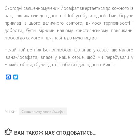
Сьогодні священномученик Йосафат звертається до кожного із
нас, закликаючи до єдності: «Щоб усі були одно!». І ми, беручи
приклад із цього величного святого, вчімося терпеливості і
доброти, бути вірними нашому християнському покликанні
любові до самого кінця, навіть до мучеництва.
Нехай той вогник Божої любові, що впав у серце ще малого
Івана-Йосафата, впаде у наше серце, щоб ми перебували у
Божій любові, і були здатні любити один одного. Амінь.
Facebook
Twitter
Мітки:
Священномученик Йосафат
ВАМ ТАКОЖ МАЄ СПОДОБАТИСЬ...