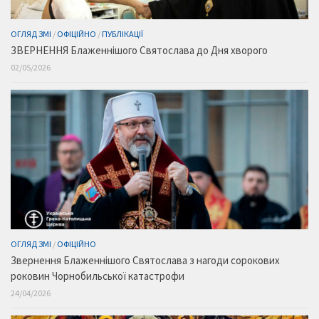
ОГЛЯД ЗМІ
/
ОФІЦІЙНО
/
ПУБЛІКАЦІЇ
ЗВЕРНЕННЯ Блаженнішого Святослава до Дня хворого
02/05/2026
ОГЛЯД ЗМІ
/
ОФІЦІЙНО
Звернення Блаженнішого Святослава з нагоди сорокових
роковин Чорнобильської катастрофи
24/04/2026