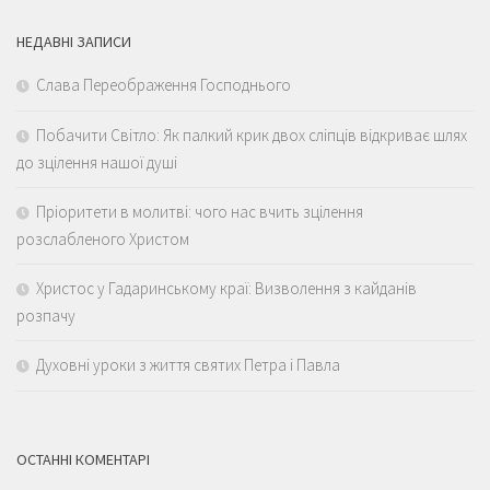
НЕДАВНІ ЗАПИСИ
Слава Переображення Господнього
Побачити Світло: Як палкий крик двох сліпців відкриває шлях
до зцілення нашої душі
Пріоритети в молитві: чого нас вчить зцілення
розслабленого Христом
Христос у Гадаринському краї: Визволення з кайданів
розпачу
Духовні уроки з життя святих Петра і Павла
ОСТАННІ КОМЕНТАРІ