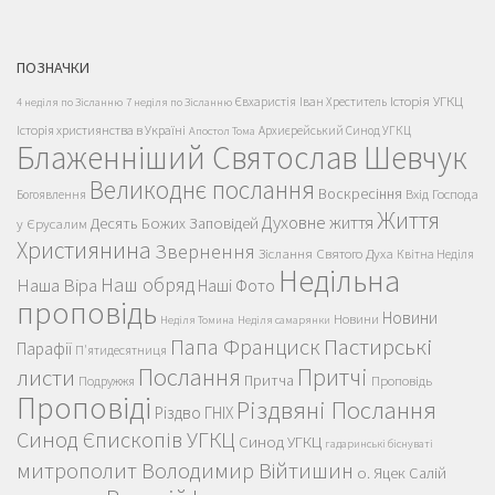
ПОЗНАЧКИ
Історія УГКЦ
Євхаристія
Іван Хреститель
4 неділя по Зісланню
7 неділя по Зісланню
Історія християнства в Україні
Архиєрейський Синод УГКЦ
Апостол Тома
Блаженніший Святослав Шевчук
Великоднє послання
Воскресіння
Вхід Господа
Богоявлення
Життя
Духовне життя
Десять Божих Заповідей
у Єрусалим
Християнина
Звернення
Зіслання Святого Духа
Квітна Неділя
Недільна
Наш обряд
Наша Віра
Наші Фото
проповідь
Новини
Новини
Неділя Томина
Неділя самарянки
Пастирські
Папа Франциск
Парафії
П'ятидесятниця
Послання
Притчі
листи
Притча
Проповідь
Подружжя
Проповіді
Різдвяні Послання
Різдво ГНІХ
Синод Єпископів УГКЦ
Синод УГКЦ
гадаринські біснуваті
митрополит Володимир Війтишин
о. Яцек Салій