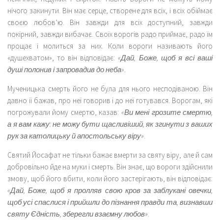
нічого закинути. Він має серце, створене для всіх, і всіх обіймає
своєю любов’ю. Він завжди для всіх доступний, завжди
покірний, завжди вибачає. Своїх ворогів радо приймає, радо їм
прощає і молиться за них. Коли вороги називають його
«душехватом», то він відповідає:
«Дай, Боже, щоб я всі ваші
душі полонив і запровадив до неба»
.
Мученицька смерть його не була для нього несподіваною. Він
давно її бажав, про неї говорив і до неї готувався. Ворогам, які
погрожували йому смертю, казав:
«Ви мені грозите смертю,
а я вам кажу: не можу бути щасливіший, як згинути з ваших
рук за католицьку й апостольську віру»
.
Святий Йосафат не тільки бажає вмерти за святу віру, але й сам
добровільно йде на муки і смерть. Він знає, що вороги здійснили
змову, щоб його вбити, коли його застерігають, він відповідає:
«Дай, Боже, щоб я пролляв свою кров за заблукані овечки,
щоб усі спаслися і прийшли до пізнання правди та, визнавши
святу Єдність, зберегли взаємну любов»
.