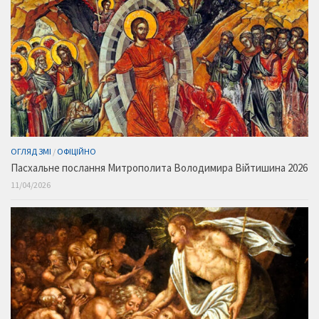
ОГЛЯД ЗМІ
/
ОФІЦІЙНО
Пасхальне послання Митрополита Володимира Війтишина 2026
11/04/2026