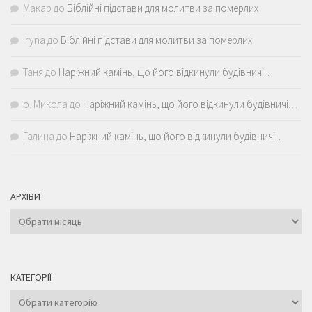
Макар
до
Біблійні підстави для молитви за померлих
Iryna
до
Біблійні підстави для молитви за померлих
Таня
до
Наріжний камінь, що його відкинули будівничі…
о. Микола
до
Наріжний камінь, що його відкинули будівничі…
Галина
до
Наріжний камінь, що його відкинули будівничі…
АРХІВИ
Архіви
КАТЕГОРІЇ
Категорії