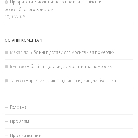
Пріоритети в молитві: чого нас вчить зцілення
розслабленого Христом
10/07/2026
ОСТАННІ КОМЕНТАРІ
Макар
до
Біблійні підстави для молитви за померлих
Iryna
до
Біблійні підстави для молитви за померлих
Таня
до
Наріжний камінь, що його відкинули будівничі…
Головна
Про Храм
Про священиків