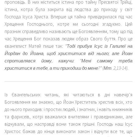
проповідь. В них міститься істина про тайну Пресвятої Трійці,
істина, котра була закрита від людства до приходу у світ
Господа Ісуса Христа. Вперше ця тайна привідкрилася під час
Хрещення Господнього, котре ми сьогодні згадуємо. Цей
празник справедливо називають ще Богоявленням, тому що під
час Хрещення Бог показав людям образ Свого буття. Про це
євангелист Матей пише так
: “Тоді прибув Ісус із Галилеї на
Йордан до Йоана, щоб христитися від нього; але Йоан
спротивлявся йому, кажучи: “Мені самому треба
христитися в тебе, а ти приходиш до мене?” (Мт. 2,13-14).
Із Євангельських читань, які читаються в дні навечір’я
Богоявлення ми знаємо, що Йоан Хреститель хрестив всіх, хто
до нього приходив: і простих людей, і знатних, і навіть книжників
та фарисеїв, котрі вважалися вчителями і праведниками, але
відчували, що насправді вони також грішні. Господь наш Ісус
Христос бажав до кінця виконати закон і відчути все те, що