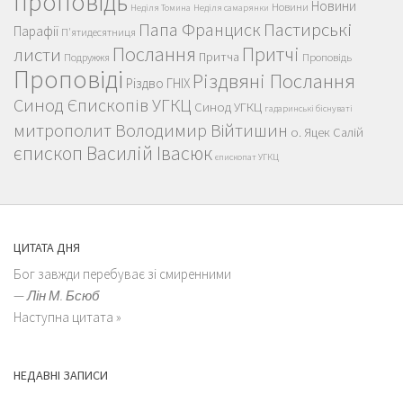
проповідь
Новини
Новини
Неділя Томина
Неділя самарянки
Пастирські
Папа Франциск
Парафії
П'ятидесятниця
Послання
Притчі
листи
Притча
Проповідь
Подружжя
Проповіді
Різдвяні Послання
Різдво ГНІХ
Синод Єпископів УГКЦ
Синод УГКЦ
гадаринські біснуваті
митрополит Володимир Війтишин
о. Яцек Салій
єпископ Василій Івасюк
єпископат УГКЦ
ЦИТАТА ДНЯ
Бог завжди перебуває зі смиренними
—
Лін М. Бсюб
Наступна цитата »
НЕДАВНІ ЗАПИСИ