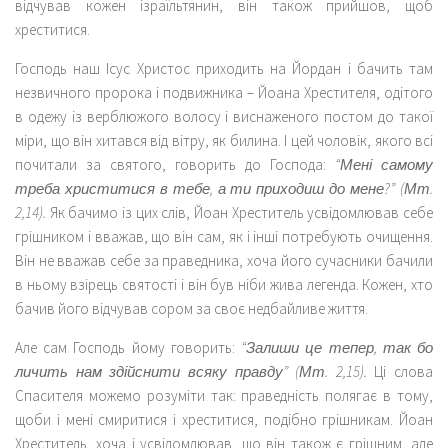
відчував кожен ізраїльтянин, він також прийшов, щоб
хреститися.
Господь наш Ісус Христос приходить на Йордан і бачить там
незвичного пророка і подвижника – Йоана Хрестителя, одітого
в одежу із верблюжого волосу і виснаженого постом до такої
міри, що він хитався від вітру, як билина. І цей чоловік, якого всі
почитали за святого, говорить до Господа:
“Мені самому
треба христитися в тебе, а ти приходиш до мене?” (Мт.
2,14).
Як бачимо із цих слів, Йоан Хреститель усвідомлював себе
грішником і вважав, що він сам, як і інші потребують очищення.
Він не вважав себе за праведника, хоча його сучасники бачили
в ньому взірець святості і він був ніби жива легенда. Кожен, хто
бачив його відчував сором за своє недбайливе життя.
Але сам Господь йому говорить:
“Залиши це тепер, так бо
личить нам здійснити всяку правду” (Мт. 2,15).
Ці слова
Спасителя можемо розуміти так: праведність полягає в тому,
щоби і мені смиритися і хреститися, подібно грішникам. Йоан
Хреститель, хоча і усвідомлював, що він також є грішним, але