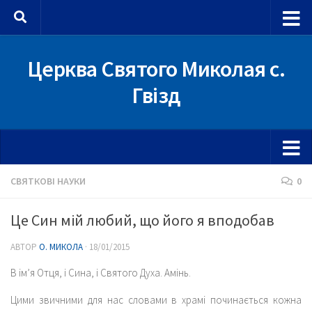
Skip to content
Церква Святого Миколая с.
Гвізд
СВЯТКОВІ НАУКИ
0
Це Син мій любий, що його я вподобав
АВТОР
О. МИКОЛА
·
18/01/2015
В ім’я Отця, і Сина, і Святого Духа. Амінь.
Цими звичними для нас словами в храмі починається кожна