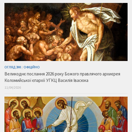
ОГЛЯД ЗМІ
/
ОФІЦІЙНО
Великоднє послання 2026 року Божого правлячого архиєрея
Коломийської єпархії УГКЦ Василія Івасюка
11/04/2026