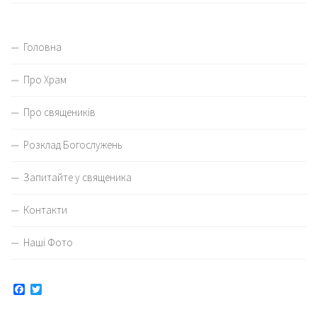
Головна
Про Храм
Про священиків
Розклад Богослужень
Запитайте у священика
Контакти
Наші Фото
Facebook
Twitter