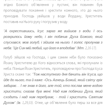
згідно Божого об’явлення у пустині, він повинен був
проповідувати покаяння і хрестити кожного, хто до нього
приходив. Господь увійшов у води Йордану, Хреститель
поставив на Нього руку і погрузив у воду.
“А охрестившись, Ісус зараз же вийшов з води. І ось
розкрилось йому небо, і він побачив Духа Божого, який
спускався, мов голуб, і зійшов на нього. І голос пролунав з
неба: “Це Син мій любий, що його я вподобав” (Мт. 2,16-17).
Голуб зійшов на Господа, і цим самим ніби було показано
Йоану Хрестителю до Кого відносяться слова, які пролунали із
неба. Пізніше Йоан Хреститель, проповідуючи про Господа Ісуса
Христа скаже так:
“Тож наступного дня бачить він Ісуса, що
йде до нього, та й каже: «Ось Агнець Божий, який світу гріх
забирає… І не знав я його, але той, хто послав мене водою
христити, сказав був мені: Над ким побачиш Духа, який
сходить і над ним перебуває, – той і христить Святим
Духом” (Ів. 1,29;33).
Отже, це об’явлення було перш за все для