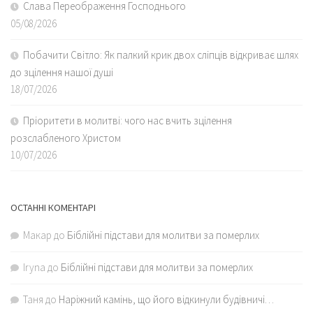
Слава Переображення Господнього
05/08/2026
Побачити Світло: Як палкий крик двох сліпців відкриває шлях
до зцілення нашої душі
18/07/2026
Пріоритети в молитві: чого нас вчить зцілення
розслабленого Христом
10/07/2026
ОСТАННІ КОМЕНТАРІ
Макар
до
Біблійні підстави для молитви за померлих
Iryna
до
Біблійні підстави для молитви за померлих
Таня
до
Наріжний камінь, що його відкинули будівничі…