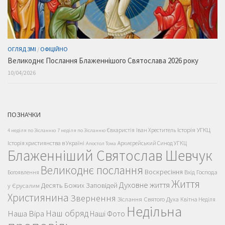
ОГЛЯД ЗМІ
/
ОФІЦІЙНО
Великоднє Послання Блаженнішого Святослава 2026 року
10/04/2026
ПОЗНАЧКИ
Історія УГКЦ
Євхаристія
Іван Хреститель
4 неділя по Зісланню
7 неділя по Зісланню
Історія християнства в Україні
Архиєрейський Синод УГКЦ
Апостол Тома
Блаженніший Святослав Шевчук
Великоднє послання
Воскресіння
Вхід Господа
Богоявлення
Життя
Духовне життя
Десять Божих Заповідей
у Єрусалим
Християнина
Звернення
Зіслання Святого Духа
Квітна Неділя
Недільна
Наш обряд
Наша Віра
Наші Фото