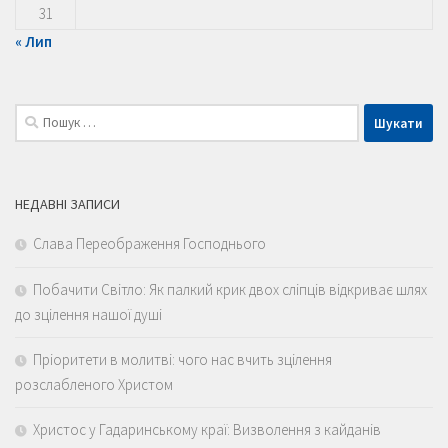
31
« Лип
Пошук:
НЕДАВНІ ЗАПИСИ
Слава Переображення Господнього
Побачити Світло: Як палкий крик двох сліпців відкриває шлях
до зцілення нашої душі
Пріоритети в молитві: чого нас вчить зцілення
розслабленого Христом
Христос у Гадаринському краї: Визволення з кайданів