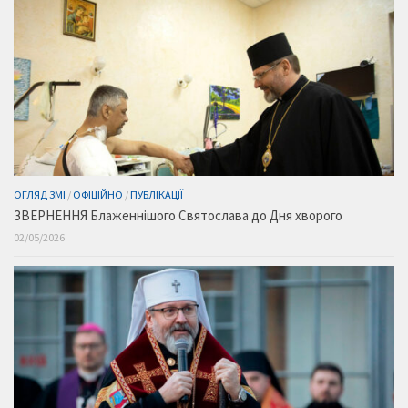
ОГЛЯД ЗМІ
/
ОФІЦІЙНО
/
ПУБЛІКАЦІЇ
ЗВЕРНЕННЯ Блаженнішого Святослава до Дня хворого
02/05/2026