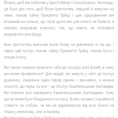
Йоана, щоб він побачив у Христі Месію і Сина Божого. На кінець,
це було для того, щоб Йоан Хреститель, перший із живучих на
землі, пізнав тайну Пресвятої Трійці. І цим одкровенням він
втішений на скільки, що після цього він уже нічого не боявся, а
сміливо викривав кожного, так, що навіть не побоявся
викривати гріхи Ірода.
Іван Хреститель виконав волю Божу не дивлячись ні на що, і
через цей послух пізнав тайну Пресвятої Трійці, пізнав Бога і
пізнав істину.
Ми також повинні привчати себе до послуху волі Божій, в чому
він може проявлятися? Для людей, які живуть у світі це послух
духівнику, смирення один перед одним, і звичайно, а можна
сказати, що перш за все – це послух Євангельським Заповідям.
Ми повинні все перевіряти Євангельськими Заповідями, тому
що не може бути бездумного послуху. Всіма силами стараймося
стежити за собою, чи ми не відхиляємося від волі Божої не
тільки у великому, але і в малому.
Ми пізнаємо, що Бог є Трійця не тільки із чужих слів, але і своєї