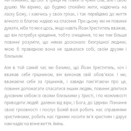
душею. Ми віримо, що будемо спокійно жити, надіючись на
ласку Божу, і каючись у своїх гріхах, і так перейдемо до життя
вічного із благою надією на спасіння. При цьому ми не повинні
думати, ніби то ми є щось, якщо навіть Йоан Хреститель вважав,
що він потребує хрещення, тобто очищення, то ми тим більше
повинні розуміти, що немає досконало безгрішної людини,
якою б праведною вона не здавалася собі, своїм друзям і
близьким.
Але в той самий час ми бачимо, що Йоан Хреститель, хоч і
вважав себе грішником, він виконав свій обов’язок. І ми,
вважаючи себе за грішників, і завжди пам’ятаючи про це,
повинні допомагати спасатися іншим людям, повинні ділитися
духовним хлібом із своїми близькими у Христі, і по можливості
приводити людей далеких від віри, і Бога, до Церкви. Пізнання
своєї гріховності і послух Божій волі робить нас справжніми
християнами, робить нас гідними носити ім’я християн і дарує
нам надію на вічне життя. Амінь.