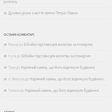
розпачу
Духовні уроки з життя святих Петра і Павла
ОСТАННІ КОМЕНТАРІ
Макар
до
Біблійні підстави для молитви за померлих
Iryna
до
Біблійні підстави для молитви за померлих
Таня
до
Наріжний камінь, що його відкинули будівничі…
о. Микола
до
Наріжний камінь, що його відкинули будівничі…
Галина
до
Наріжний камінь, що його відкинули будівничі…