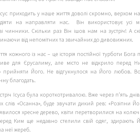
Ісус приходить у наше життя доволі скромно, верхом на 
 діяти на направляти нас. Він використовує усі м
і чинники. Скільки раз Він ішов нам на зустріч! А с
чинаючи від непомітних та звичайних до дивовижних.
иття кожного із нас – це історія постійної турботи Бога 
иве для Єрусалиму, але місто не відкрило перед Н
 прийняти Його. Не відгукнулося на Його любов. В
нну благодать.
тріч Ісуса була короткотривалою. Вже через п’ять днів,
х слів «Осанна», буде звучати дикий рев: «Розіпни Йо
з’явилося хресне дерево, квіти перетворилися на колюч
перед Ким ще недавно стелили свій одяг, здирають Й
а неї жереб.