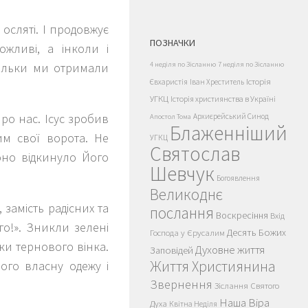
осляті. І продовжує
ПОЗНАЧКИ
ожливі, а інколи і
кільки ми отримали
4 неділя по Зісланню
7 неділя по Зісланню
Історія
Євхаристія
Іван Хреститель
УГКЦ
Історія християнства в Україні
про нас. Ісус зробив
Архиєрейський Синод
Апостол Тома
Блаженніший
им свої ворота. Не
УГКЦ
Святослав
оно відкинуло Його
Шевчук
Богоявлення
Великоднє
 замість радісних та
послання
Воскресіння
Вхід
го!». Зникли зелені
Десять Божих
Господа у Єрусалим
ки тернового вінка.
Духовне життя
Заповідей
Життя Християнина
ого власну одежу і
Звернення
Зіслання Святого
Наша Віра
Духа
Квітна Неділя