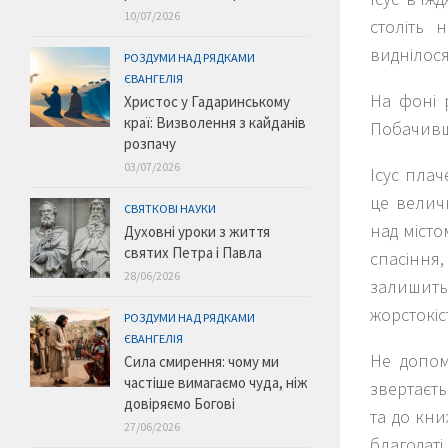
10/07/2026
століть 
виднілося
РОЗДУМИ НАД РЯДКАМИ
ЄВАНГЕЛІЯ
На фоні р
Христос у Гадаринському
краї: Визволення з кайданів
Побачивши
розпачу
03/07/2026
Ісус плач
це величн
СВЯТКОВІ НАУКИ
над місто
Духовні уроки з життя
святих Петра і Павла
спасіння,
28/06/2026
залишитьс
жорстокіс
РОЗДУМИ НАД РЯДКАМИ
ЄВАНГЕЛІЯ
Не допомо
Сила смирення: чому ми
частіше вимагаємо чуда, ніж
звертаєтьс
довіряємо Богові
та до кни
27/06/2026
благодаті