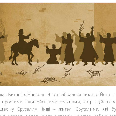
шає Витанію. Навколо Нього зібралося чимало Його пос
 простими галилейськими селянами, котрі здійснюв
тво у Єрусалим, інші – жителі Єрусалима, які б