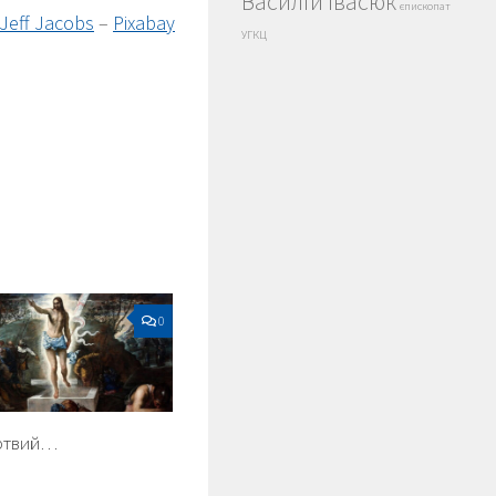
Василій Івасюк
єпископат
Jeff Jacobs
–
Pixabay
УГКЦ
0
ертвий…