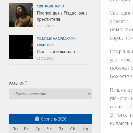
СВЯТКОВІ НАУКИ
Сьогодні 
Проповідь на Різдво Івана
Хрестителя
спасати,
23/06/2026
неможлив
дарів, по
РОЗДУМИ НАД РЯДКАМИ
ЄВАНГЕЛІЯ
Історія ж
Око — світильник тіла
усе можл
18/06/2026
побажало
Божестве
КАТЕГОРІЇ
Пишна зус
Категорії
піднесени
гілки, а 
З Того, 
Серпень 2026
кидають н
Пн
Вт
Ср
Чт
Пт
Сб
Нд