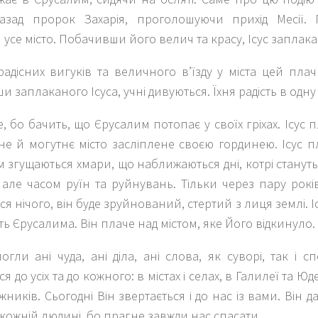
назад пророк Захарія, проголошуючи прихід Месії.
 усе місто. Побачивши його велич та красу, Ісус заплака
адісних вигуків та величного в’їзду у міста цей пла
 заплаканого Ісуса, учні дивуються. Їхня радість в одну
е, бо бачить, що Єрусалим потопає у своїх гріхах. Ісус 
е й могутнє місто засліплене своєю гординею. Ісус п
м згущаються хмари, що наближаються дні, котрі стануть
 але часом руїн та руйнувань. Тільки через пару років
я нічого, він буде зруйнований, стертий з лиця землі. І
ть Єрусалима. Він плаче над містом, яке Його відкинуло.
гли ані чуда, ані діла, ані слова, як суворі, так і сп
я до усіх та до кожного: в містах і селах, в Галилеї та Ю
жників. Сьогодні Він звертається і до нас із вами. Він д
 кожній людині, бо прагне завжди нас спасати.