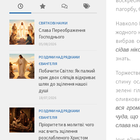
воскресі
пагорбу, 
Навколо Н
СВЯТКОВІ НАУКИ
Слава Переображення
жодного н
Господнього
вибрав с
05/08/2026
сідав нік
знать.
РОЗДУМИ НАД РЯДКАМИ
ЄВАНГЕЛІЯ
Побачити Світло: Як палкий
Торжестве
крик двох сліпців відкриває
спину осл
шлях до зцілення нашої
зелені г
душі
оливкови
18/07/2026
вся гром
РОЗДУМИ НАД РЯДКАМИ
чуда, що 
ЄВАНГЕЛІЯ
слава на
Пріоритети в молитві: чого
нас вчить зцілення
розслабленого Христом
Ісус в’їж