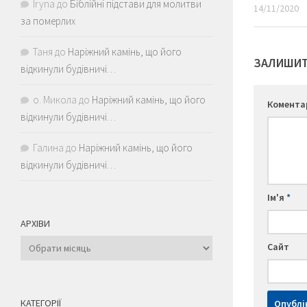
Iryna
до
Біблійні підстави для молитви
14/11/2020
за померлих
Таня
до
Наріжний камінь, що його
ЗАЛИШИТ
відкинули будівничі…
о. Микола
до
Наріжний камінь, що його
Комент
відкинули будівничі…
Галина
до
Наріжний камінь, що його
відкинули будівничі…
Ім'я
*
АРХІВИ
Архіви
Сайт
КАТЕГОРІЇ