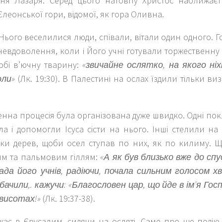
ння Лазаря. Серед цього натовпу Христос наближає
Єлеонської гори, відомої, як гора Оливна.
ього веселилися люди, співали, вітали один одного. 
евдоволення, коли і Його учні готували торжественну
обі в’ючну тварину:
«звичайне ослятко, на якого ні
оли»
(Лк. 19:30). В Палестині на ослах їздили тільки ви
нна процесія була організована дуже швидко. Одні по
а і допомогли Ісуса сісти на нього. Інші стелили на
ілки дерев, щоби осел ступав по них, як по килиму. 
м та пальмовим гіллям:
«А як був близько вже до спу
ада його учнів, радіючи, почала сильним голосом х
бачили,. кажучи: «Благословен цар, що йде в ім’я Госп
 висотах!»
(Лк. 19:37-38).
джає в Єрусалим, сидячи на осляті. Саме про цю поді