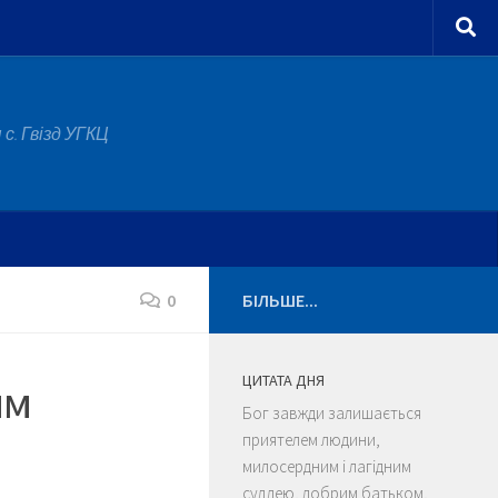
с. Гвізд УГКЦ
0
БІЛЬШЕ...
ЦИТАТА ДНЯ
им
Бог завжди залишається
приятелем людини,
милосердним і лагідним
суддею, добрим батьком,