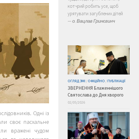
кот¬рий робить усе, щоб
урятувати загублених дітей
—
о. Вацлав Гринєвинч
ОГЛЯД ЗМІ
/
ОФІЦІЙНО
/
ПУБЛІКАЦІЇ
ЗВЕРНЕННЯ Блаженнішого
Святослава до Дня хворого
02/05/2026
лідовників. Одні із
али своє пасхальне
ули вражені чудом