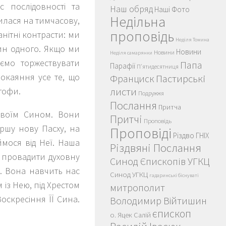
 послідовності та
Наш обряд
Наші Фото
Недільна
илася на тимчасову,
проповідь
анітні контрасти: ми
Неділя Томина
дин одного. Якщо ми
Новини
Новини
Неділя самарянки
ємо торжествувати
Папа
Парафії
П'ятидесятниця
покаяння усе те, що
Пастирські
Франциск
листи
лгофи.
Подружжя
Послання
Притча
Своїм Сином. Вони
Притчі
Проповідь
ршу нову Пасху, на
Проповіді
Різдво ГНІХ
мося від Неї. Наша
Різдвяні Послання
ю провадити духовну
Синод Єпископів УГКЦ
. Вона навчить нас
Синод УГКЦ
гадаринські біснуваті
 із Нею, під Хрестом
митрополит
оскресіння ЇЇ Сина.
Володимир Війтишин
єпископ
о. Яцек Салій