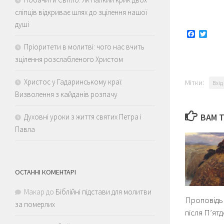
сліпців відкриває шлях до зцілення нашої
душі
Faceboo
Twitt
Пріоритети в молитві: чого нас вчить
зцілення розслабленого Христом
Христос у Гадаринському краї:
Мітки:
Вхід
Визволення з кайданів розпачу
ВАМ 
Духовні уроки з життя святих Петра і
Павла
ОСТАННІ КОМЕНТАРІ
Макар
до
Біблійні підстави для молитви
Проповідь 
за померлих
після П’ят