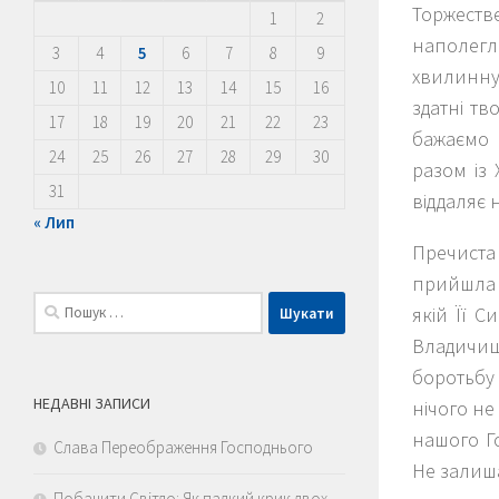
Торжеств
1
2
наполегли
3
4
5
6
7
8
9
хвилинну 
10
11
12
13
14
15
16
здатні тв
17
18
19
20
21
22
23
бажаємо 
24
25
26
27
28
29
30
разом із
31
віддаляє 
« Лип
Пречиста
прийшла 
Пошук:
якій Її 
Владичиця
боротьбу
НЕДАВНІ ЗАПИСИ
нічого не
нашого Го
Слава Переображення Господнього
Не залиша
Побачити Світло: Як палкий крик двох