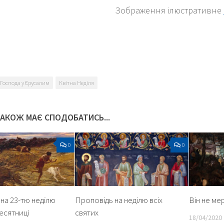
Зображення ілюстративне
k
er
 Господа у Єрусалим
Квітна Неділя
ТАКОЖ МАЄ СПОДОБАТИСЬ...
0
0
на 23-тю неділю
Проповідь на неділю всіх
Він не м
десятниці
святих
18/04/2020