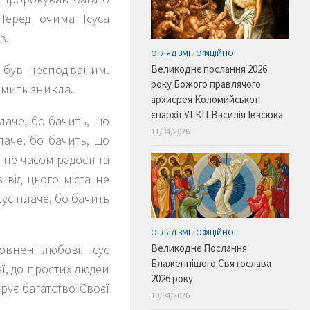
 Перед очима Ісуса
в.
ОГЛЯД ЗМІ
/
ОФІЦІЙНО
ч був несподіваним.
Великоднє послання 2026
року Божого правлячого
 мить зникла.
архиєрея Коломийської
єпархії УГКЦ Василія Івасюка
плаче, бо бачить, що
11/04/2026
лаче, бо бачить, що
 не часом радості та
 від цього міста не
сус плаче, бо бачить
ОГЛЯД ЗМІ
/
ОФІЦІЙНО
овнені любові. Ісус
Великоднє Послання
Блаженнішого Святослава
деї, до простих людей
2026 року
арує багатство Своєї
10/04/2026