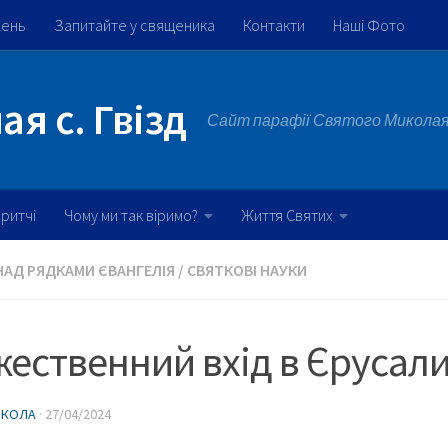
жень
Запитайте у священика
Контакти
Наші Фото
я с. Гвізд
Сайт парафії Святого Миколая 
ритчі
Чому ми так віримо?
Життя Святих
НАД РЯДКАМИ ЄВАНГЕЛІЯ
/
СВЯТКОВІ НАУКИ
ественний вхід в Єрусал
ИКОЛА
·
27/04/2024