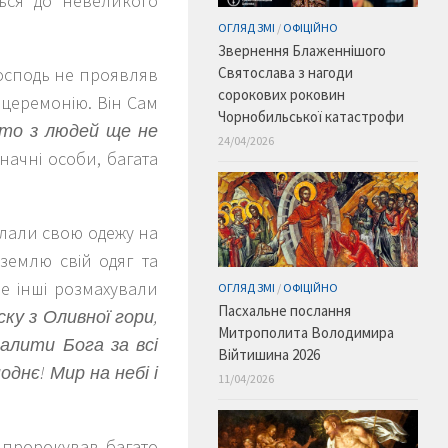
ться до невеликого
ОГЛЯД ЗМІ
/
ОФІЦІЙНО
Звернення Блаженнішого
Господь не проявляв
Святослава з нагоди
сорокових роковин
 церемонію. Він Сам
Чорнобильської катастрофи
хто з людей ще не
24/04/2026
значні особи, багата
клали свою одежу на
 землю свій одяг та
Ще інші розмахували
ОГЛЯД ЗМІ
/
ОФІЦІЙНО
Пасхальне послання
ску з Оливної гори,
Митрополита Володимира
валити Бога за всі
Війтишина 2026
однє! Мир на небі і
11/04/2026
ю пророкував багато