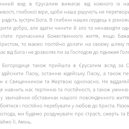
енний вхід в Єрусалим вимагає від кожного із нас
вості, глибокої віри, щоби наша рішучість не перетвор
радість зустрічі Бога. В глибині наших сердець є різном
орити добро, але здатні чинити й зло та ненавидіти о
стати причасника Божественного життя, якщо бажа
 Христом, то маємо постійно долати на своєму шляху 
нас від Бога і не дозволяє іти за Господом до підніжжя Го
 Богородиця також прийшла в Єрусалим вслід за 
здійснити Пасху, останню юдейську Пасху, а також пе
Син є Священником та Жертвою одночасно. Не віддаляй
 навчить нас терпінню та постійності, а також умінн
 у звичайних обставинах нашого повсякденного життя
 боятися і постійно перебувати у любові до Христа. Разом
спода, ми будемо роздумувати про страсті, смерть та В
ймо Її. Амінь.