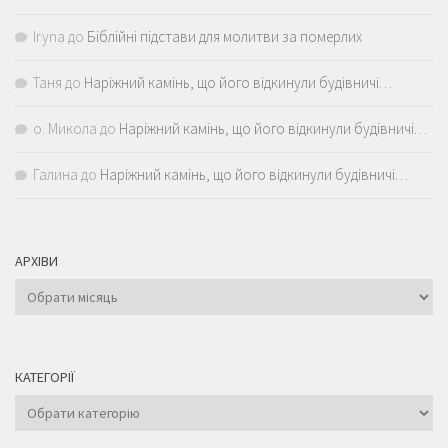
Iryna
до
Біблійні підстави для молитви за померлих
Таня
до
Наріжний камінь, що його відкинули будівничі…
о. Микола
до
Наріжний камінь, що його відкинули будівничі…
Галина
до
Наріжний камінь, що його відкинули будівничі…
АРХІВИ
Архіви
КАТЕГОРІЇ
Категорії