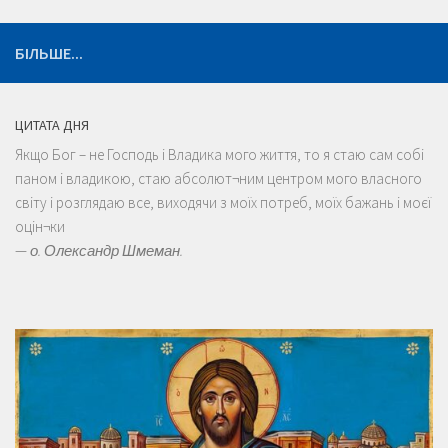
БІЛЬШЕ...
ЦИТАТА ДНЯ
Якщо Бог – не Господь і Владика мого життя, то я стаю сам собі
паном і владикою, стаю абсолют¬ним центром мого власного
світу і розглядаю все, виходячи з моїх потреб, моїх бажань і моєї
оцін¬ки
—
о. Олександр Шмеман.