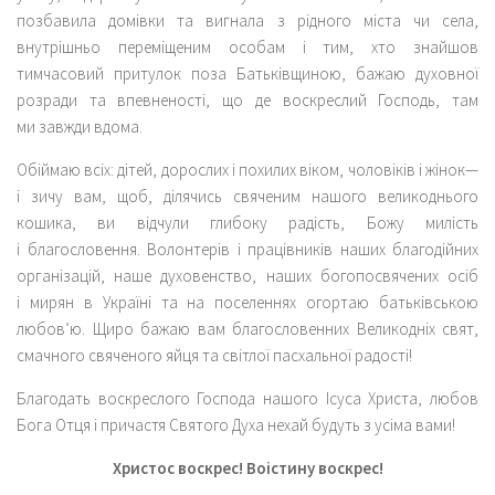
позбавила домівки та вигнала з рідного міста чи села,
внутрішньо переміщеним особам і тим, хто знайшов
тимчасовий притулок поза Батьківщиною, бажаю духовної
розради та впевненості, що де воскреслий Господь, там
ми завжди вдома.
Обіймаю всіх: дітей, дорослих і похилих віком, чоловіків і жінок—
і зичу вам, щоб, ділячись свяченим нашого великоднього
кошика, ви відчули глибоку радість, Божу милість
і благословення. Волонтерів і працівників наших благодійних
організацій, наше духовенство, наших богопосвячених осіб
і мирян в Україні та на поселеннях огортаю батьківською
любов’ю. Щиро бажаю вам благословенних Великодніх свят,
смачного свяченого яйця та світлої пасхальної радості!
Благодать воскреслого Господа нашого Ісуса Христа, любов
Бога Отця і причастя Святого Духа нехай будуть з усіма вами!
Христос воскрес! Воістину воскрес!