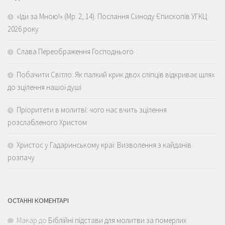
«Іди за Мною!» (Мр. 2, 14). Послання Синоду Єпископів УГКЦ
2026 року
Слава Переображення Господнього
Побачити Світло: Як палкий крик двох сліпців відкриває шлях
до зцілення нашої душі
Пріоритети в молитві: чого нас вчить зцілення
розслабленого Христом
Христос у Гадаринському краї: Визволення з кайданів
розпачу
ОСТАННІ КОМЕНТАРІ
Макар
до
Біблійні підстави для молитви за померлих