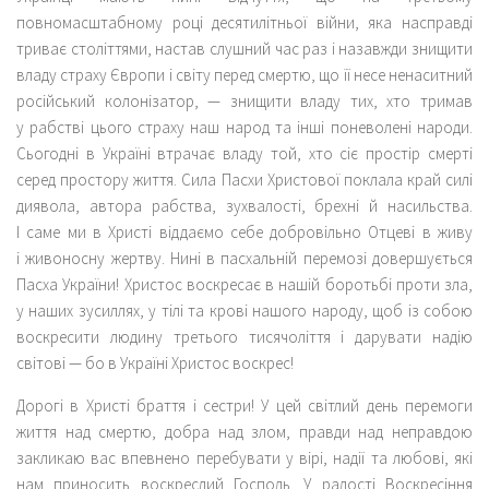
повномасштабному році десятилітньої війни, яка насправді
триває століттями, настав слушний час раз і назавжди знищити
владу страху Європи і світу перед смертю, що її несе ненаситний
російський колонізатор, — знищити владу тих, хто тримав
у рабстві цього страху наш народ та інші поневолені народи.
Сьогодні в Україні втрачає владу той, хто сіє простір смерті
серед простору життя. Сила Пасхи Христової поклала край силі
диявола, автора рабства, зухвалості, брехні й насильства.
І саме ми в Христі віддаємо себе добровільно Отцеві в живу
і живоносну жертву. Нині в пасхальній перемозі довершується
Пасха України! Христос воскресає в нашій боротьбі проти зла,
у наших зусиллях, у тілі та крові нашого народу, щоб із собою
воскресити людину третього тисячоліття і дарувати надію
світові — бо в Україні Христос воскрес!
Дорогі в Христі браття і сестри! У цей світлий день перемоги
життя над смертю, добра над злом, правди над неправдою
закликаю вас впевнено перебувати у вірі, надії та любові, які
нам приносить воскреслий Господь. У радості Воскресіння