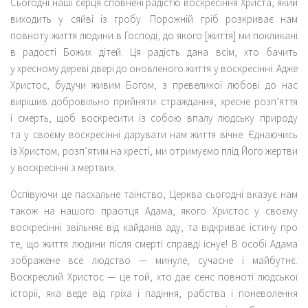
Сьогодні наші серця сповнені радістю воскресіння Христа, який
виходить у сяйві із гробу. Порожній гріб розкриває нам
повноту життя людини в Господі, до якого [життя] ми покликані
в радості Божих дітей. Ця радість дана всім, хто бачить
у хресному дереві двері до оновленого життя у воскресінні. Адже
Христос, будучи живим Богом, з превеликої любові до нас
вирішив добровільно прийняти страждання, хресне розп’яття
і смерть, щоб воскресити із собою впалу людську природу
та у своєму воскресінні дарувати нам життя вічне. Єднаючись
із Христом, розп’ятим на хресті, ми отримуємо плід Його жертви
у воскресінні з мертвих.
Оспівуючи це пасхальне таїнство, Церква сьогодні вказує нам
також на нашого праотця Адама, якого Христос у своєму
воскресінні звільняє від кайданів аду, та відкриває істину про
те, що життя людини після смерті справді існує! В особі Адама
зображене все людство — минуле, сучасне і майбутнє.
Воскреслий Христос — це той, хто дає сенс повноті людської
історії, яка веде від гріха і падіння, рабства і поневолення