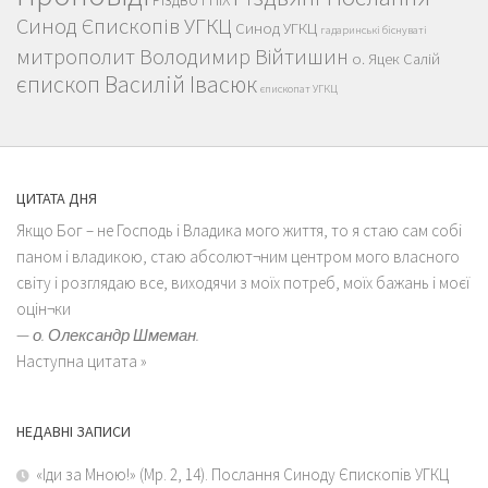
Синод Єпископів УГКЦ
Синод УГКЦ
гадаринські біснуваті
митрополит Володимир Війтишин
о. Яцек Салій
єпископ Василій Івасюк
єпископат УГКЦ
ЦИТАТА ДНЯ
Якщо Бог – не Господь і Владика мого життя, то я стаю сам собі
паном і владикою, стаю абсолют¬ним центром мого власного
світу і розглядаю все, виходячи з моїх потреб, моїх бажань і моєї
оцін¬ки
—
о. Олександр Шмеман.
Наступна цитата »
НЕДАВНІ ЗАПИСИ
«Іди за Мною!» (Мр. 2, 14). Послання Синоду Єпископів УГКЦ