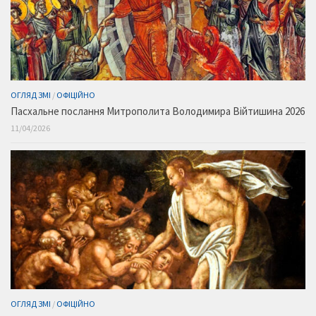
ОГЛЯД ЗМІ
/
ОФІЦІЙНО
Пасхальне послання Митрополита Володимира Війтишина 2026
11/04/2026
ОГЛЯД ЗМІ
/
ОФІЦІЙНО