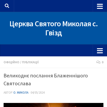
Skip to content
Церква Святого Миколая с.
Гвізд
ОФІЦІЙНО
/
ПУБЛІКАЦІЇ
0
Великоднє послання Блаженнішого
Святослава
АВТОР
О. МИКОЛА
·
04/05/2024