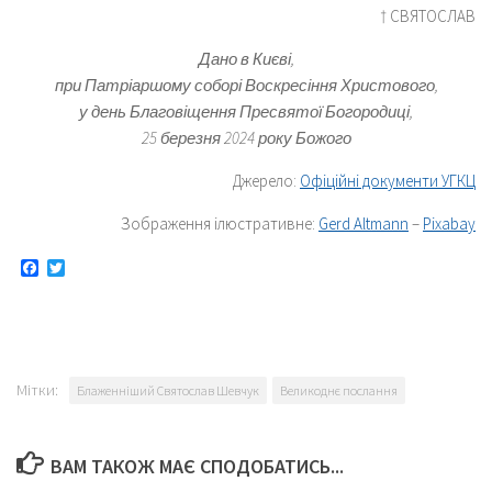
† СВЯТОСЛАВ
Дано в Києві,
при Патріаршому соборі Воскресіння Христового,
у день Благовіщення Пресвятої Богородиці,
25 березня 2024 року Божого
Джерело:
Офіційні документи УГКЦ
Зображення ілюстративне:
Gerd Altmann
–
Pixabay
Facebook
Twitter
Мітки:
Блаженніший Святослав Шевчук
Великоднє послання
ВАМ ТАКОЖ МАЄ СПОДОБАТИСЬ...