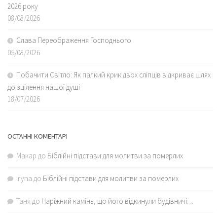
2026 року
08/08/2026
Слава Переображення Господнього
05/08/2026
Побачити Світло: Як палкий крик двох сліпців відкриває шлях
до зцілення нашої душі
18/07/2026
ОСТАННІ КОМЕНТАРІ
Макар
до
Біблійні підстави для молитви за померлих
Iryna
до
Біблійні підстави для молитви за померлих
Таня
до
Наріжний камінь, що його відкинули будівничі…