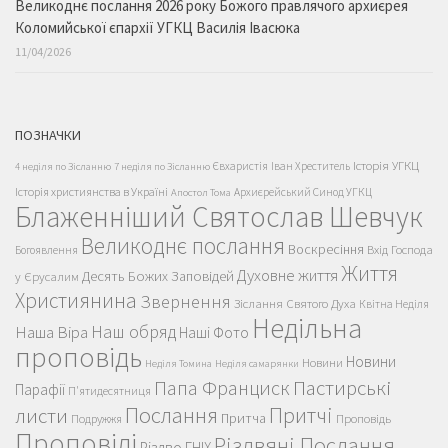
Великоднє послання 2026 року Божого правлячого архиєрея
Коломийської єпархії УГКЦ Василія Івасюка
11/04/2026
ПОЗНАЧКИ
Історія УГКЦ
Євхаристія
Іван Хреститель
4 неділя по Зісланню
7 неділя по Зісланню
Історія християнства в Україні
Архиєрейський Синод УГКЦ
Апостол Тома
Блаженніший Святослав Шевчук
Великоднє послання
Воскресіння
Вхід Господа
Богоявлення
Життя
Духовне життя
Десять Божих Заповідей
у Єрусалим
Християнина
Звернення
Зіслання Святого Духа
Квітна Неділя
Недільна
Наш обряд
Наша Віра
Наші Фото
проповідь
Новини
Новини
Неділя Томина
Неділя самарянки
Пастирські
Папа Франциск
Парафії
П'ятидесятниця
Послання
Притчі
листи
Притча
Проповідь
Подружжя
Проповіді
Різдвяні Послання
Різдво ГНІХ