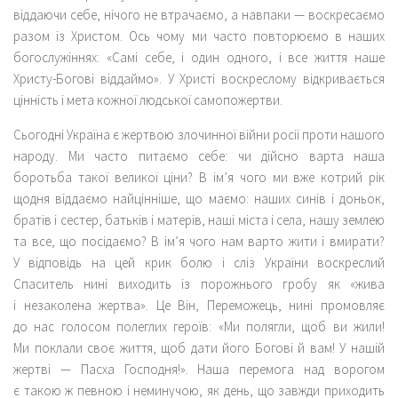
віддаючи себе, нічого не втрачаємо, а навпаки — воскресаємо
разом із Христом. Ось чому ми часто повторюємо в наших
богослужіннях: «Самі себе, і один одного, і все життя наше
Христу-Богові віддаймо». У Христі воскреслому відкривається
цінність і мета кожної людської самопожертви.
Сьогодні Україна є жертвою злочинної війни росії проти нашого
народу. Ми часто питаємо себе: чи дійсно варта наша
боротьба такої великої ціни? В ім’я чого ми вже котрий рік
щодня віддаємо найцінніше, що маємо: наших синів і доньок,
братів і сестер, батьків і матерів, наші міста і села, нашу землею
та все, що посідаємо? В ім’я чого нам варто жити і вмирати?
У відповідь на цей крик болю і сліз України воскреслий
Спаситель нині виходить із порожнього гробу як «жива
і незаколена жертва». Це Він, Переможець, нині промовляє
до нас голосом полеглих героїв: «Ми полягли, щоб ви жили!
Ми поклали своє життя, щоб дати його Богові й вам! У нашій
жертві — Пасха Господня!». Наша перемога над ворогом
є такою ж певною і неминучою, як день, що завжди приходить