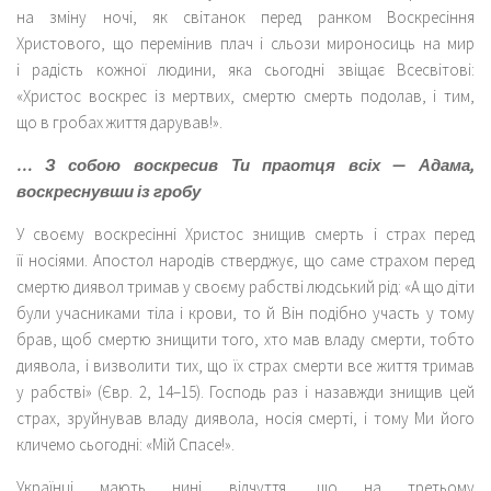
на зміну ночі, як світанок перед ранком Воскресіння
Христового, що перемінив плач і сльози мироносиць на мир
і радість кожної людини, яка сьогодні звіщає Всесвітові:
«Христос воскрес із мертвих, смертю смерть подолав, і тим,
що в гробах життя дарував!».
… З собою воскресив Ти праотця всіх — Адама,
воскреснувши із гробу
У своєму воскресінні Христос знищив смерть і страх перед
її носіями. Апостол народів стверджує, що саме страхом перед
смертю диявол тримав у своєму рабстві людський рід: «А що діти
були учасниками тіла і крови, то й Він подібно участь у тому
брав, щоб смертю знищити того, хто мав владу смерти, тобто
диявола, і визволити тих, що їх страх смерти все життя тримав
у рабстві» (Євр. 2, 14–15). Господь раз і назавжди знищив цей
страх, зруйнував владу диявола, носія смерті, і тому Ми його
кличемо сьогодні: «Мій Спасе!».
Українці мають нині відчуття, що на третьому