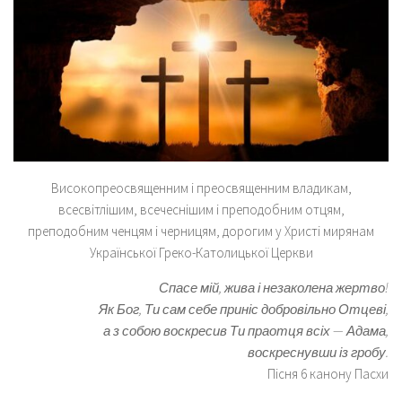
Високопреосвященним і преосвященним владикам,
всесвітлішим, всечеснішим і преподобним отцям,
преподобним ченцям і черницям, дорогим у Христі мирянам
Української Греко-Католицької Церкви
Спасе мій, жива і незаколена жертво!
Як Бог, Ти сам себе приніс добровільно Отцеві,
а з собою воскресив Ти праотця всіх — Адама,
воскреснувши із гробу.
Пісня 6 канону Пасхи