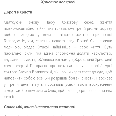
Христос воскрес!
Дорогі в Христі!
Святкуючи знову Пасху Христову серед жахіття
повномасштабної війни, яка триває вже третій рік, ми щоразу
глибше входимо у велике таїнство жертви, принесеної
Господом Ісусом, спасіння нашого ради. Божий Син, ставши
людиною, віддає Отцеві найцінніше — своє життя! Суть
пасхальної сили, яка єдина спроможна долати насильство,
знущання і смерть, об’являється нам у добровільній Христовій
самопожертві. Прекрасно про це мовиться в анафорі Літургії
святого Василія Великого: «І, зійшовши через хрест до аду, щоб
наповнити собою все, Він розрішив болізні смертні, і воскрес
у третій день, і путь простелив усякій плоті воскресінням
з мертвих, бо неможливо було, щоб тління держало начальника
жизні».
Спасе мій, жива і незаколена жертво!