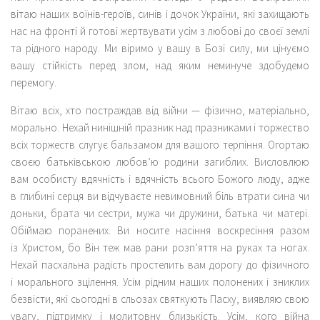
вітаю наших воїнів-героїв, синів і дочок України, які захищають
нас на фронті й готові жертвувати усім з любові до своєї землі
та рідного народу. Ми віримо у вашу в Бозі силу, ми цінуємо
вашу стійкість перед злом, над яким неминуче здобудемо
перемогу.
Вітаю всіх, хто постраждав від війни — фізично, матеріально,
морально. Нехай нинішній празник над празниками і торжество
всіх торжеств слугує бальзамом для вашого терпіння. Огортаю
своєю батьківською любов’ю родини загиблих. Висловлюю
вам особисту вдячність і вдячність всього Божого люду, адже
в глибині серця ви відчуваєте невимовний біль втрати сина чи
доньки, брата чи сестри, мужа чи дружини, батька чи матері.
Обіймаю поранених. Ви носите насіння воскресіння разом
із Христом, бо Він теж мав рани розп’яття на руках та ногах.
Нехай пасхальна радість простелить вам дорогу до фізичного
і морального зцілення. Усім рідним наших полонених і зниклих
безвісти, які сьогодні в сльозах святкують Пасху, виявляю свою
увагу, підтримку і молитовну близькість. Усім, кого війна