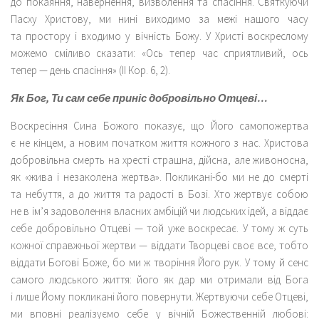
до покаяння, навернення, визволення та спасіння. Святкуючи
Пасху Христову, ми нині виходимо за межі нашого часу
та простору і входимо у вічність Божу. У Христі воскреслому
можемо сміливо сказати: «Ось тепер час сприятливий, ось
тепер — день спасіння» (II Кор. 6, 2).
Як Бог, Ти сам себе приніс добровільно Отцеві…
Воскресіння Сина Божого показує, що Його самопожертва
є не кінцем, а новим початком життя кожного з нас. Христова
добровільна смерть на хресті страшна, дійсна, але живоносна,
як «жива і незаколена жертва». Покликані-бо ми не до смерті
та небуття, а до життя та радості в Бозі. Хто жертвує собою
не в ім’я задоволення власних амбіцій чи людських ідей, а віддає
себе добровільно Отцеві — той уже воскресає. У тому ж суть
кожної справжньої жертви — віддати Творцеві своє все, тобто
віддати Богові Боже, бо ми ж творіння Його рук. У тому й сенс
самого людського життя: його як дар ми отримали від Бога
і лише Йому покликані його повернути. Жертвуючи себе Отцеві,
ми вповні реалізуємо себе у вічній Божественній любові: