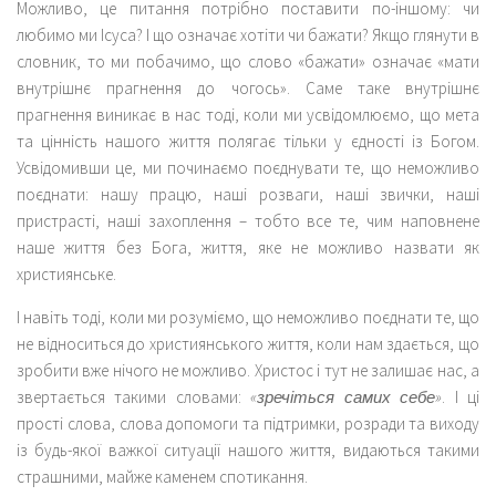
Можливо, це питання потрібно поставити по-іншому: чи
любимо ми Ісуса? І що означає хотіти чи бажати? Якщо глянути в
словник, то ми побачимо, що слово «бажати» означає «мати
внутрішнє прагнення до чогось». Саме таке внутрішнє
прагнення виникає в нас тоді, коли ми усвідомлюємо, що мета
та цінність нашого життя полягає тільки у єдності із Богом.
Усвідомивши це, ми починаємо поєднувати те, що неможливо
поєднати: нашу працю, наші розваги, наші звички, наші
пристрасті, наші захоплення – тобто все те, чим наповнене
наше життя без Бога, життя, яке не можливо назвати як
християнське.
І навіть тоді, коли ми розуміємо, що неможливо поєднати те, що
не відноситься до християнського життя, коли нам здається, що
зробити вже нічого не можливо. Христос і тут не залишає нас, а
звертається такими словами:
«зречіться самих себе»
. І ці
прості слова, слова допомоги та підтримки, розради та виходу
із будь-якої важкої ситуації нашого життя, видаються такими
страшними, майже каменем спотикання.