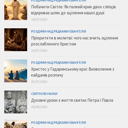
РОЗДУМИ НАД РЯДКАМИ ЄВАНГЕЛІЯ
Побачити Світло: Як палкий крик двох сліпців
відкриває шлях до зцілення нашої душі
18/07/2026
РОЗДУМИ НАД РЯДКАМИ ЄВАНГЕЛІЯ
Пріоритети в молитві: чого нас вчить зцілення
розслабленого Христом
10/07/2026
РОЗДУМИ НАД РЯДКАМИ ЄВАНГЕЛІЯ
Христос у Гадаринському краї: Визволення з
кайданів розпачу
03/07/2026
СВЯТКОВІ НАУКИ
Духовні уроки з життя святих Петра і Павла
28/06/2026
РОЗДУМИ НАД РЯДКАМИ ЄВАНГЕЛІЯ