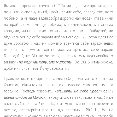
Як можна зректися самих себе? Та ми ладні все зробити, все
поміняти у своєму житті, навіть самих себе, заради тих, кого
любимо. Та ми ладні задля добра дорогих нам людей, іти за ними
на край світу. І ми це робимо, ми змінюємося, ми стаємо
кращими, ми починаємо любити тих, хто нам не байдужий, ми
відрікаємося від себе заради добра тієї людини, котра є для нас
дуже дорогою. Якщо ми можемо зректися себе заради іншої
людини, то чому ж тоді не можемо зректися себе заради
Господа? Адже Він не чекає від нас якогось надзвичайного
вчинку:
«не жертви хочу, але милості»
(Ос. 6:6). Він тільки хоче,
щоби ми присвятили Йому своє життя.
І дальше, коли ми зріклися самих себе, коли ми готові іти за
Христом, відкинувши власне его, власне самолюбство та
гординю, Господь говорить: «
візьміть на себе хрест свій і
йдіть слідом за Мною
». І знову ці слова так лякають нас. Як це
взяти свій хрест та йти за Ісусом? Невже ми повинні пережити
все те, перетерпіти все те, що пережив і Він? Ні, бо це
неможливо. У кожного із нас є свій хрест – це всі ті наші хвороби