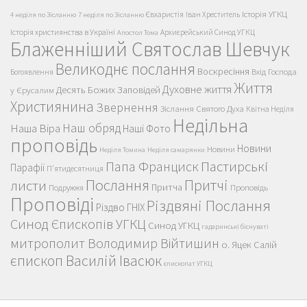
Історія УГКЦ
Євхаристія
Іван Хреститель
4 неділя по Зісланню
7 неділя по Зісланню
Історія християнства в Україні
Архиєрейський Синод УГКЦ
Апостол Тома
Блаженніший Святослав Шевчук
Великоднє послання
Воскресіння
Вхід Господа
Богоявлення
Життя
Духовне життя
Десять Божих Заповідей
у Єрусалим
Християнина
Звернення
Зіслання Святого Духа
Квітна Неділя
Недільна
Наш обряд
Наша Віра
Наші Фото
проповідь
Новини
Новини
Неділя Томина
Неділя самарянки
Пастирські
Папа Франциск
Парафії
П'ятидесятниця
Послання
Притчі
листи
Притча
Проповідь
Подружжя
Проповіді
Різдвяні Послання
Різдво ГНІХ
Синод Єпископів УГКЦ
Синод УГКЦ
гадаринські біснуваті
митрополит Володимир Війтишин
о. Яцек Салій
єпископ Василій Івасюк
єпископат УГКЦ