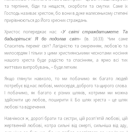
та терпіння, біди та нещастя, скорботи та смутки. Саме їх
Господь називає хрестом, бо вони в дуже малесенькому степені
прирівнюються до Його хресних страждань.
Христос попереджає нас:
«У світі страждатимете. Та
бадьоріться! Я бо подолав світ»
(Ів. 16:33). Чим саме
Спаситель переміг світ? Лагідністю та смиренням, любов’ю та
милосердям І тільки з цими християнськими чеснотами носіння
нашого хреста буде радістю та спасінням, а ярмо всі тих
життєвих випробувань, – буде легким.
Якщо глянути навколо, то ми побачимо як багато людей
потребує від нас любові, милосердя, доброго та щирого слова.
І побачимо, як багато є різних шляхів, котрими ми можна
здійснити цю любов, поширити її. Бо шлях хреста – це шлях
любові та відречення.
Навчімося ж, дорогі брати та сестри, цій розп’ятій любові, цій
жертвенній любові, котра сильні від смерті, сильніша від аду,