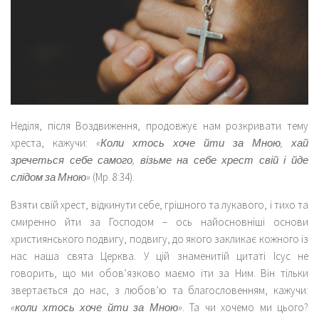
Неділя, після Воздвиження, продовжує нам розкривати тему
хреста, кажучи:
«Коли хтось хоче йти за Мною, хай
зречеться себе самого, візьме на себе хрест свій і йде
слідом за Мною»
(Мр. 8:34).
Взяти свій хрест, відкинути себе, грішного та лукавого, і тихо та
смиренно йти за Господом – ось найосновніші основи
християнського подвигу, подвигу, до якого закликає кожного із
нас наша свята Церква. У цій знаменитій цитаті Ісус не
говорить, що ми обов’язково маємо іти за Ним. Він тільки
звертається до нас, з любов’ю та благословенням, кажучи:
«коли хтось хоче йти за Мною»
. Та чи хочемо ми цього?