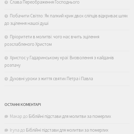
Слава Переображення Господнього
Побачити Світло: Як палкий крик двох сліпців відкриває шлях
до зцілення нашої душі
Пріоритети в молитві: чого нас вчить зцілення
розслабленого Христом
Христос у Гадаринському краї: Визволення з кайданів
розпачу
Духовні уроки з життя святих Петра і Павла
ОСТАННІ КОМЕНТАРІ
Макар
до
Біблійні підстави для молитви за померлих
Iryna
до
Біблійні підстави для молитви за померлих