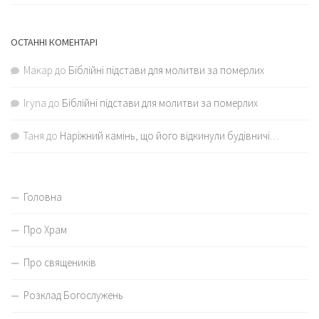
ОСТАННІ КОМЕНТАРІ
Макар
до
Біблійні підстави для молитви за померлих
Iryna
до
Біблійні підстави для молитви за померлих
Таня
до
Наріжний камінь, що його відкинули будівничі…
Головна
Про Храм
Про священиків
Розклад Богослужень