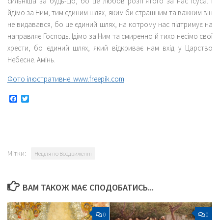
сильніша за будь-що, бо це любов розп’ятого за нас Ісуса. І
йдімо за Ним, тим єдиним шлях, яким би страшним та важким він
не видавався, бо це єдиний шлях, на котрому нас підтримує на
направляє Господь. Ідімо за Ним та смиренно й тихо несімо свої
хрести, бо єдиний шлях, який відкриває нам вхід у Царство
Небесне. Амінь.
Фото ілюстративне: www.freepik.com
Facebook
Twitter
Мітки:
Неділя по Воздвиженні
ВАМ ТАКОЖ МАЄ СПОДОБАТИСЬ...
0
0