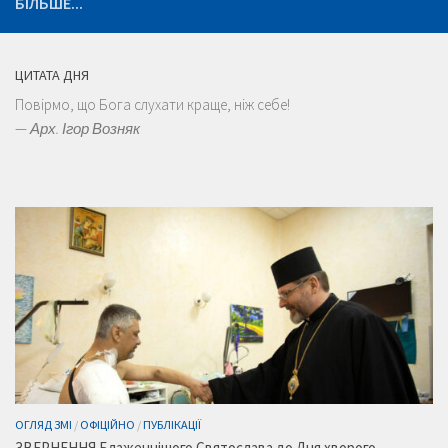
БІЛЬШЕ...
ЦИТАТА ДНЯ
Повірмо, що Бога слухати краще, ніж себе!
—
Арх. Ігор Возняк
ОГЛЯД ЗМІ
/
ОФІЦІЙНО
/
ПУБЛІКАЦІЇ
ЗВЕРНЕННЯ Блаженнішого Святослава до Дня хворого