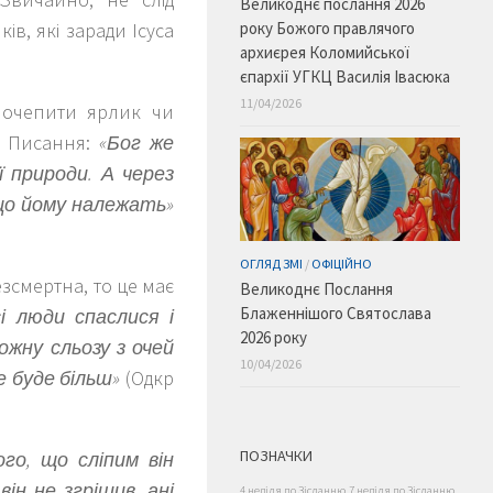
Великоднє послання 2026
року Божого правлячого
в, які заради Ісуса
архиєрея Коломийської
єпархії УГКЦ Василія Івасюка
11/04/2026
почепити ярлик чи
го Писання:
«Бог же
ї природи. А через
 що йому належать»
ОГЛЯД ЗМІ
/
ОФІЦІЙНО
зсмертна, то це має
Великоднє Послання
Блаженнішого Святослава
сі люди спаслися і
2026 року
ожну сльозу з очей
10/04/2026
не буде більш»
(Одкр
ПОЗНАЧКИ
го, що сліпим він
 він не згрішив, ані
4 неділя по Зісланню
7 неділя по Зісланню