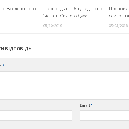
ого Вселенського
Проповідь на 16-ту неділю по
Проповідь
Зісланні Святого Духа
самарянк
05/10/2019
05/05/2018
И ВІДПОВІДЬ
ар
*
Email
*