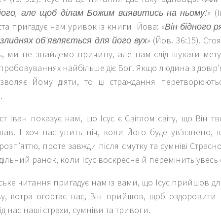
ого, але щоб ділам Божим виявитись на ньому!»
(І
ста пригадує нам уривок із книги Йова:
«Він бідного 
в злиднях об’являється для його вух»
(Йов. 36:15). Ст
ь, ми не знайдемо причину, але нам слід шукати мету
пробовуваннях найбільше діє Бог. Якщо людина з довір’я
озволяє Йому діяти, то ці страждання перетворюютьс
.
т Іван показує нам, що Ісус є Світлом світу, що Він тв
ав. І хоч наступить ніч, коли Його буде ув’язнено, 
розп’яттю, проте завжди після смутку та сумніві Страсно
дільний ранок, коли Ісус воскресне й перемінить увесь с
ьке читання пригадує нам із вами, що Ісус прийшов для
ву, котра огортає нас, Він прийшов, щоб оздоровити
ід нас наші страхи, сумніви та тривоги.