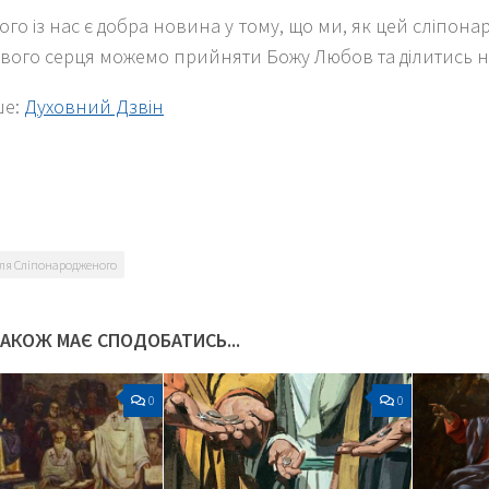
го із нас є добра новина у тому, що ми, як цей сліпона
свого серця можемо прийняти Божу Любов та ділитись н
ше:
Духовний Дзвін
k
er
ля Сліпонародженого
ТАКОЖ МАЄ СПОДОБАТИСЬ...
0
0