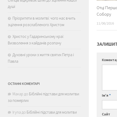
сліпців відкриває шлях до зцілення нашої
душі
Отці Перш
Собору
Пріоритети в молитві: чого нас вчить
11/06/2016
зцілення розслабленого Христом
Христос у Гадаринському краї:
Визволення з кайданів розпачу
ЗАЛИШИТ
Духовні уроки з життя святих Петра і
Комент
Павла
ОСТАННІ КОМЕНТАРІ
Макар
до
Біблійні підстави для молитви
Ім'я
*
за померлих
Iryna
до
Біблійні підстави для молитви
Сайт