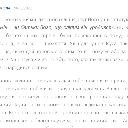
ИКОЛА
·
28/05/2022
і Своїми учнями ідуть повз сліпця, і тут Його учні запиту
 Він – чи батьки його, що сліпим він уродився?»
(Ів. 
к і багато інших євреїв, були переконані в тому, 
ення, а за злі – прокляття. Як і для учнів Ісуса, так
, що, якщо цей чоловік є сліпим, то він покутує або за св
ичів. Учні Ісуса хочуть знайти того, хто так тяжко зав
ік народився сліпим.
 часів людина намагалась для себе пояснити причину
х намагались побачити певну справедливість. За логі
му житті отримує покарання за свої гріхи і нагороду за
ивий. Ідучи за цією логікою, якщо людина нещаслива,
на. Кожен із нас готовий прийняти ці тези, але тільки 
ся здоров’ям і благополуччям, поки повний сил. 