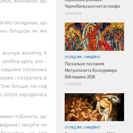
ріхах, вказавши, що
Чорнобильської катастрофи
24/04/2026
агато складніше, що
ачно більшою як ми
й вкинув монетку й
ОГЛЯД ЗМІ
/
ОФІЦІЙНО
, зробив щось зле –
Пасхальне послання
іж нашими поганими
Митрополита Володимира
Війтишина 2026
кермо і потрапить в
11/04/2026
Тим більше, не слід
ю, котра народилась
можемо побачити, що
ведним і хворіти чи
ОГЛЯД ЗМІ
/
ОФІЦІЙНО
 Звичайно, не слід