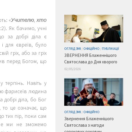
ють:
«Учителю, хто
9:2). Як бачимо, учні
що за добрі діла є
 і для євреїв, було
ОГЛЯД ЗМІ
/
ОФІЦІЙНО
/
ПУБЛІКАЦІЇ
ій гріх, або за гріх
ЗВЕРНЕННЯ Блаженнішого
инив перед Богом, що
Святослава до Дня хворого
02/05/2026
 терпінь. Навіть у
кою фарисеїв людина
 добрі діла, бо Бог
 то це означає, що
ОГЛЯД ЗМІ
/
ОФІЦІЙНО
до тих пір, поки сам
Звернення Блаженнішого
Але ми не зможемо
Святослава з нагоди
сорокових роковин