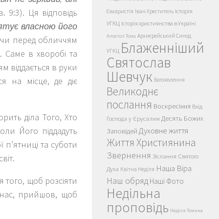
в. 9:3). Ця відповідь
Історія
Євхаристія
Іван Хреститель
УГКЦ
Історія християнства в Україні
рятує власною його
Архиєрейський Синод
Апостол Тома
оячи перед обличчям
Блаженніший
УГКЦ
. Саме в хворобі та
Святослав
м віддається в руки
Шевчук
я на місце, де діє
Богоявлення
Великоднє
послання
Воскресіння
Вхід
орить діла Того, Хто
Десять Божих
Господа у Єрусалим
коли Його піддадуть
Духовне життя
Заповідей
Життя Християнина
ї п’ятниці та суботи
Звернення
Зіслання Святого
віт.
Наша Віра
Духа
Квітна Неділя
 того, щоб розсіяти
Наш обряд
Наші Фото
Недільна
 нас, прийшов, щоб
проповідь
Неділя Томина