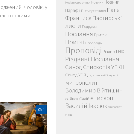
Новини
Новини
Неділя самарянки
роджений чоловік, у
Папа
Парафії
П'ятидесятниця
ею із іншими.
Пастирські
Франциск
листи
Подружжя
Послання
Притча
Притчі
Проповідь
Проповіді
Різдво ГНІХ
Різдвяні Послання
Синод Єпископів УГКЦ
Синод УГКЦ
гадаринські біснуваті
митрополит
Володимир Війтишин
єпископ
о. Яцек Салій
Василій Івасюк
єпископат
0
УГКЦ