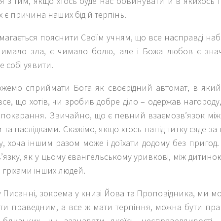
 з тим, якщо хтось буде нас обвинуватити в якихось г
х є причина наших бід й терпінь.
амагається пояснити Своїм учням, що все насправді наб
є чимало зла, є чимало болю, але і Божа любов є зн
 собі уявити.
жемо сприймати Бога як своєрідний автомат, в яки
се, що хотів, чи зробив добре діло – одержав нагороду
покарання. Звичайно, що є певний взаємозв’язок м
та наслідками. Скажімо, якщо хтось напідпитку сяде за 
, хоча іншим разом може і доїхати додому без пригод. 
’язку, як у цьому євангельському уривкові, між дитино
 гріхами інших людей.
 Писанні, зокрема у книзі Йова та Проповідника, ми 
ти праведним, а все ж мати терпіння, можна бути пра
 близьких, чи зазнавати якоїсь несправедливості.