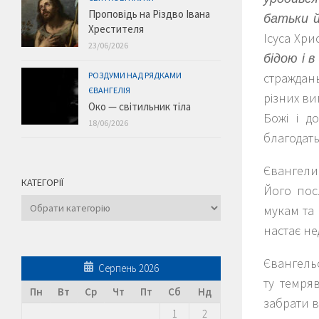
Проповідь на Різдво Івана
батьки й
Хрестителя
Ісуса Хри
23/06/2026
бідою і 
РОЗДУМИ НАД РЯДКАМИ
страждан
ЄВАНГЕЛІЯ
різних ви
Око — світильник тіла
Божі і д
18/06/2026
благодать
Євангелис
КАТЕГОРІЇ
Його посл
Категорії
мукам та 
настає не
Євангельс
Серпень 2026
ту темря
Пн
Вт
Ср
Чт
Пт
Сб
Нд
забрати в
1
2