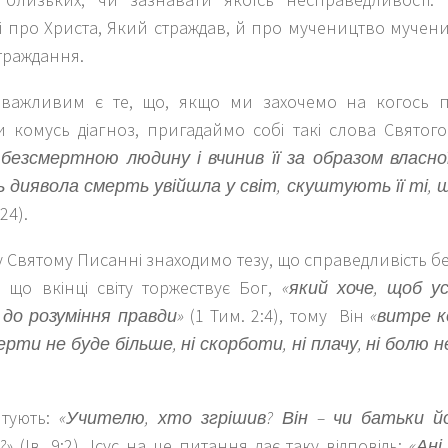
і про Христа, Який страждав, й про мучеництво мученикі
траждання.
важливим є те, що, якщо ми захочемо на когось 
и комусь діагноз, пригадаймо собі такі слова Свято
безсмертною людину і вчинив її за образом власно
ь диявола смерть увійшла у світ, скуштують її ті,
24).
 Святому Писанні знаходимо тезу, що справедливість бе
, що вкінці світу торжествує Бог,
«який хоче, щоб у
до розуміння правди»
(1 Тим. 2:4), тому Він
«витре к
смерти не буде більше, ні скорботи, ні плачу, ні болю 
итують:
«Учителю, хто згрішив? Він – чи батьки йо
?»
(Ів. 9:2). Ісус на це питання дає таку відповідь:
«Ані