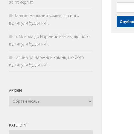
за померлих
Таня
до
Наріжний камінь, що його
відкинули будівничі…
о. Микола
до
Наріжний камінь, що його
відкинули будівничі…
Галина
до
Наріжний камінь, що його
відкинули будівничі…
АРХІВИ
Архіви
КАТЕГОРІЇ
Категорії