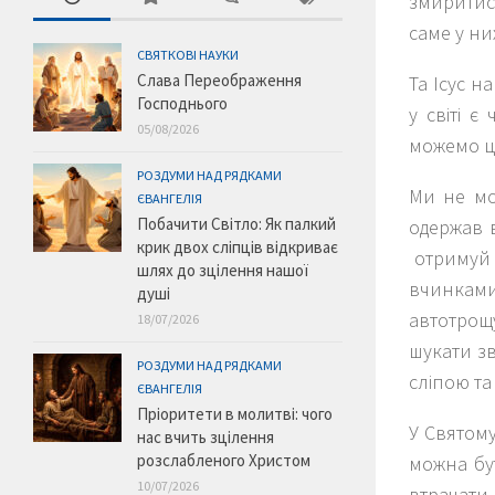
змиритися
саме у ни
СВЯТКОВІ НАУКИ
Слава Переображення
Та Ісус н
Господнього
у світі 
05/08/2026
можемо це
РОЗДУМИ НАД РЯДКАМИ
Ми не мо
ЄВАНГЕЛІЯ
Побачити Світло: Як палкий
одержав в
крик двох сліпців відкриває
отримуй 
шлях до зцілення нашої
вчинками 
душі
автотрощу
18/07/2026
шукати зв
РОЗДУМИ НАД РЯДКАМИ
сліпою та
ЄВАНГЕЛІЯ
Пріоритети в молитві: чого
У Святому
нас вчить зцілення
розслабленого Христом
можна бу
10/07/2026
втрачати