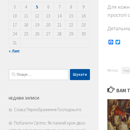
Для кожно
3
4
5
6
7
8
9
простоті 
10
11
12
13
14
15
16
17
18
19
20
21
22
23
Детальні
24
25
26
27
28
29
30
Faceboo
Twitt
31
« Лип
Мітки:
Неді
Пошук:
ВАМ 
НЕДАВНІ ЗАПИСИ
Слава Переображення Господнього
Побачити Світло: Як палкий крик двох