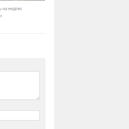
 на неділю
и