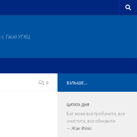
с. Гвізд УГКЦ
0
БІЛЬШЕ...
ЦИТАТА ДНЯ
Бог може все пробачити, все
очистити, все обновити
—
Жак Філіп.