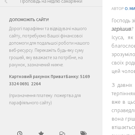
Проповідь на неділю самарянки
АВТОР
О. М
ДОПОМОЖІТЬ САЙТУ!
Господь з
згрішив?
Дорогі парафіяни та відвідувачі нашого
сайту, потребуємо Вашої фінансової
Ісуса, я
допомоги для подальшої роботи нашого
благослов
веб-ресурсу. Перекажіть будь-яку суму
зрозуміло
грошей, яку вважаєте за потрібне, на
своїх род
рахунок, зазначений нижче.
цей чолов
Картковий рахунок ПриватБанку: 5169
3324 0691 2264
З давніх
терпіння
(призначення платежу: пожертва для
вже в цьо
парафіяльного сайту)
справедл
вона гріш
втішаєть