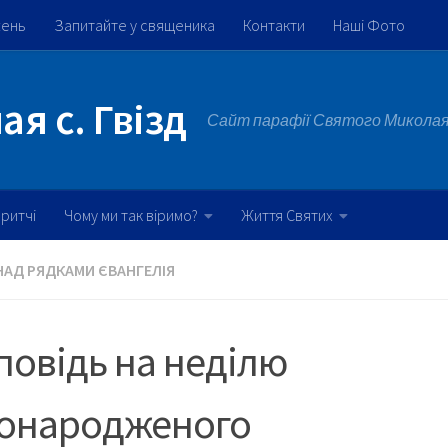
жень
Запитайте у священика
Контакти
Наші Фото
я с. Гвізд
Сайт парафії Святого Миколая 
ритчі
Чому ми так віримо?
Життя Святих
НАД РЯДКАМИ ЄВАНГЕЛІЯ
овідь на неділю
понародженого