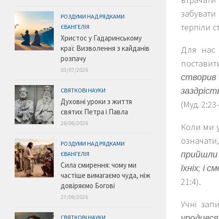
забувати 
РОЗДУМИ НАД РЯДКАМИ
терпіли с
ЄВАНГЕЛІЯ
Христос у Гадаринському
краї: Визволення з кайданів
Для нас 
розпачу
поставит
03/07/2026
створив 
заздріст
СВЯТКОВІ НАУКИ
Духовні уроки з життя
(Муд. 2:23-
святих Петра і Павла
28/06/2026
Коли ми у
означати
РОЗДУМИ НАД РЯДКАМИ
прийшли 
ЄВАНГЕЛІЯ
Сила смирення: чому ми
їхніх; і 
частіше вимагаємо чуда, ніж
21:4).
довіряємо Богові
27/06/2026
Учні зап
уродився
СВЯТКОВІ НАУКИ