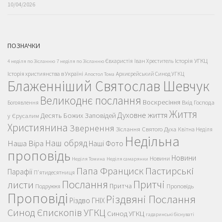
10/04/2026
ПОЗНАЧКИ
Історія УГКЦ
Євхаристія
Іван Хреститель
4 неділя по Зісланню
7 неділя по Зісланню
Історія християнства в Україні
Архиєрейський Синод УГКЦ
Апостол Тома
Блаженніший Святослав Шевчук
Великоднє послання
Воскресіння
Вхід Господа
Богоявлення
Життя
Духовне життя
Десять Божих Заповідей
у Єрусалим
Християнина
Звернення
Зіслання Святого Духа
Квітна Неділя
Недільна
Наш обряд
Наша Віра
Наші Фото
проповідь
Новини
Новини
Неділя Томина
Неділя самарянки
Пастирські
Папа Франциск
Парафії
П'ятидесятниця
Послання
Притчі
листи
Притча
Проповідь
Подружжя
Проповіді
Різдвяні Послання
Різдво ГНІХ
Синод Єпископів УГКЦ
Синод УГКЦ
гадаринські біснуваті