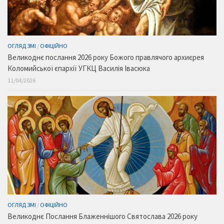
ОГЛЯД ЗМІ
/
ОФІЦІЙНО
Великоднє послання 2026 року Божого правлячого архиєрея
Коломийської єпархії УГКЦ Василія Івасюка
11/04/2026
ОГЛЯД ЗМІ
/
ОФІЦІЙНО
Великоднє Послання Блаженнішого Святослава 2026 року