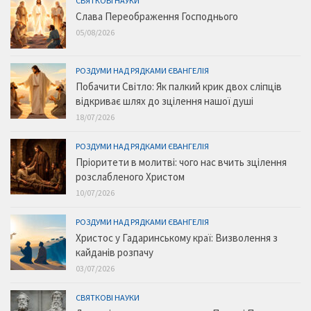
СВЯТКОВІ НАУКИ
Слава Переображення Господнього
05/08/2026
РОЗДУМИ НАД РЯДКАМИ ЄВАНГЕЛІЯ
Побачити Світло: Як палкий крик двох сліпців
відкриває шлях до зцілення нашої душі
18/07/2026
РОЗДУМИ НАД РЯДКАМИ ЄВАНГЕЛІЯ
Пріоритети в молитві: чого нас вчить зцілення
розслабленого Христом
10/07/2026
РОЗДУМИ НАД РЯДКАМИ ЄВАНГЕЛІЯ
Христос у Гадаринському краї: Визволення з
кайданів розпачу
03/07/2026
СВЯТКОВІ НАУКИ