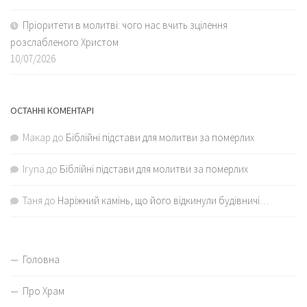
Пріоритети в молитві: чого нас вчить зцілення
розслабленого Христом
10/07/2026
ОСТАННІ КОМЕНТАРІ
Макар
до
Біблійні підстави для молитви за померлих
Iryna
до
Біблійні підстави для молитви за померлих
Таня
до
Наріжний камінь, що його відкинули будівничі…
Головна
Про Храм