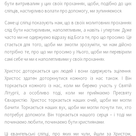
бути витривалим у цих своїх проханнях, щоби, подібно до цих
сліпців, настирливо волати про допомогу, ми зупиняємося.
Саме ці сліпці показують нам, що в своїх молитовних проханнях
слід бути настирливим, наполегливим, а навіть і упертим. Дуже
часто ми не одержуємо відразу від Бога те, про що просимо. Це
стається для того, щоби ми змогли зрозуміти, чи нам дійсно
потрібно те, про що ми просимо у Нього, щоби ми перевірили
самі себе чи ми є наполегливими у своїх проханнях.
Христос доторкається цих людей і вони одержують зцілення.
Христос здатен доторкнутися кожного із нас також. І Він
торкається кожного із нас, коли ми беремо участь у Святій
Літургії, а особливо тоді, коли ми приймаємо Пресвяту
Євхаристію. Христос торкається наших очей, щоби ми могли
бачити. Торкається наших вух, щоби ми могли почути тих, хто
потребує допомоги. Він торкається нашого серця – і тоді ми
починаємо любити, починаємо бути християнами.
Ці євангельські сліпці, про яких ми чули, йшли за Христом,