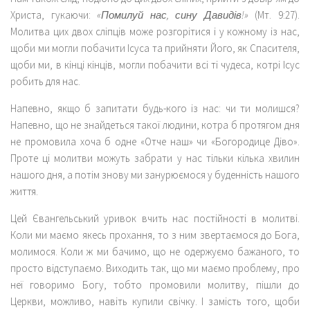
Христа, гукаючи:
«Помилуй нас, сину Давидів!»
(Мт. 9:27).
Молитва цих двох сліпців може розгорітися і у кожному із нас,
щоби ми могли побачити Ісуса та прийняти Його, як Спасителя,
щоби ми, в кінці кінців, могли побачити всі ті чудеса, котрі Ісус
робить для нас.
Напевно, якщо б запитати будь-кого із нас: чи ти молишся?
Напевно, що не знайдеться такої людини, котра б протягом дня
не промовила хоча б одне «Отче наш» чи «Богородице Діво».
Проте ці молитви можуть забрати у нас тільки кілька хвилин
нашого дня, а потім знову ми занурюємося у буденність нашого
життя.
Цей Євангельський уривок вчить нас постійності в молитві.
Коли ми маємо якесь прохання, то з ним звертаємося до Бога,
молимося. Коли ж ми бачимо, що не одержуємо бажаного, то
просто відступаємо. Виходить так, що ми маємо проблему, про
неї говоримо Богу, тобто промовили молитву, пішли до
Церкви, можливо, навіть купили свічку. І замість того, щоби