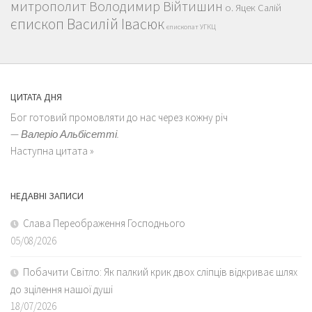
митрополит Володимир Війтишин
о. Яцек Салій
єпископ Василій Івасюк
єпископат УГКЦ
ЦИТАТА ДНЯ
Бог готовий промовляти до нас через кожну річ
—
Валеріо Альбісетті.
Наступна цитата »
НЕДАВНІ ЗАПИСИ
Слава Переображення Господнього
05/08/2026
Побачити Світло: Як палкий крик двох сліпців відкриває шлях
до зцілення нашої душі
18/07/2026