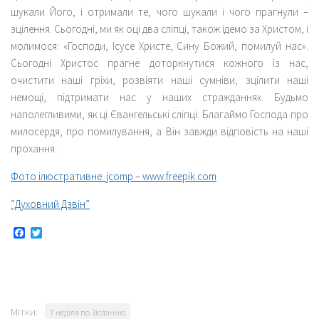
шукали Його, і отримали те, чого шукали і чого прагнули –
зцілення. Сьогодні, ми як оці два сліпці, також ідемо за Христом, і
молимося: «Господи, Ісусе Христе, Сину Божий, помилуй нас».
Сьогодні Христос прагне доторкнутися кожного із нас,
очистити наші гріхи, розвіяти наші сумніви, зцілити наші
немощі, підтримати нас у наших стражданнях. Будьмо
наполегливими, як ці Євангельські сліпці. Благаймо Господа про
милосердя, про помилування, а Він завжди відповість на наші
прохання.
Фото ілюстративне: jcomp – www.freepik.com
“Духовний Дзвін”
Facebook
Twitter
Мітки:
7 неділя по Зісланню