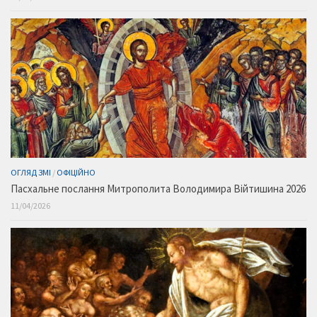
ОГЛЯД ЗМІ
/
ОФІЦІЙНО
Пасхальне послання Митрополита Володимира Війтишина 2026
11/04/2026