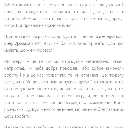
Біблія говорить про сліпоту, вона має на увазі також і духовний
вимір, коли людина у своєму житті немає відповіді на різні
питання. Можемо сказати, що сліпота – це незнання дорогу,
котру Бог призначив кожному із нас.
Ці двоє сліпих звертаються до Ісуса зі словами:
«Помилуй нас,
сину Давидів!»
(Мт. 9:27). Як бачимо, вони просять Ісуса про
милість. Що ж є милосердя?
Милосердя – це те, що ми отримуємо незаслужено. Якщо,
наприклад, ми себе добре поводили, або добре виконали
роботу і з а це нас похвалили, то ми отримали цю похвалу
заслужено. Ми доклали певних зусиль, щоби її отримати, а те,
що нам дається просто так, можливо, навіть незаслужено, те,
що дається нам задарма – те і є милосердям, милостинею. І ці
сліпі просять Ісуса саме про милосердя, про помилування. Вони
розуміють, що Ісус їм нічого не винен, що Він не зобов’язаний їм
щось зробити.
Нам також слід, подібно до цих двох сліпих, прийти з довір’ям до