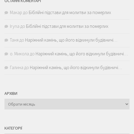
ОСТАННІ КОМЕНТАРІ
Макар
до
Біблійні підстави для молитви за померлих
Iryna
до
Біблійні підстави для молитви за померлих
Таня
до
Наріжний камінь, що його відкинули будівничі…
о. Микола
до
Наріжний камінь, що його відкинули будівничі…
Галина
до
Наріжний камінь, що його відкинули будівничі…
АРХІВИ
Архіви
КАТЕГОРІЇ