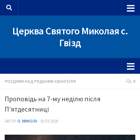
Skip to content
Церква Святого Миколая с.
Гвізд
РОЗДУМИ НАД РЯДКАМИ ЄВАНГЕЛІЯ
0
Проповідь на 7-му неділю після
П’ятдесятниці
АВТОР
О. МИКОЛА
·
25/07/2020