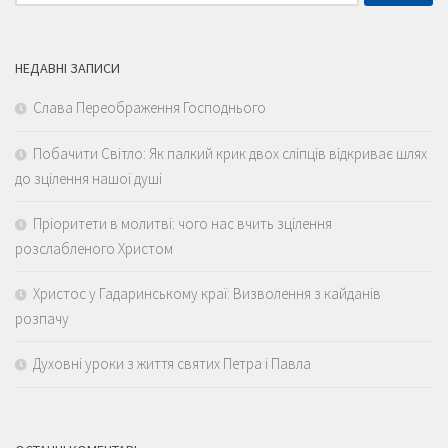
НЕДАВНІ ЗАПИСИ
Слава Переображення Господнього
Побачити Світло: Як палкий крик двох сліпців відкриває шлях
до зцілення нашої душі
Пріоритети в молитві: чого нас вчить зцілення
розслабленого Христом
Христос у Гадаринському краї: Визволення з кайданів
розпачу
Духовні уроки з життя святих Петра і Павла