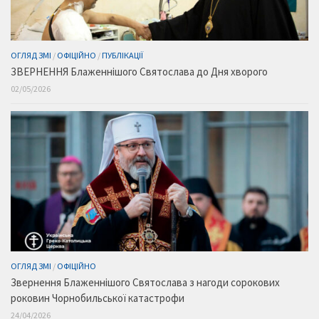
ОГЛЯД ЗМІ
/
ОФІЦІЙНО
/
ПУБЛІКАЦІЇ
ЗВЕРНЕННЯ Блаженнішого Святослава до Дня хворого
02/05/2026
ОГЛЯД ЗМІ
/
ОФІЦІЙНО
Звернення Блаженнішого Святослава з нагоди сорокових
роковин Чорнобильської катастрофи
24/04/2026