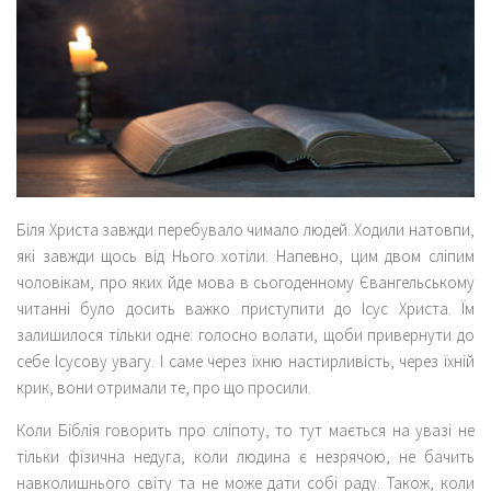
Біля Христа завжди перебувало чимало людей. Ходили натовпи,
які завжди щось від Нього хотіли. Напевно, цим двом сліпим
чоловікам, про яких йде мова в сьогоденному Євангельському
читанні було досить важко приступити до Ісус Христа. Їм
залишилося тільки одне: голосно волати, щоби привернути до
себе Ісусову увагу. І саме через їхню настирливість, через їхній
крик, вони отримали те, про що просили.
Коли Біблія говорить про сліпоту, то тут мається на увазі не
тільки фізична недуга, коли людина є незрячою, не бачить
навколишнього світу та не може дати собі раду. Також, коли