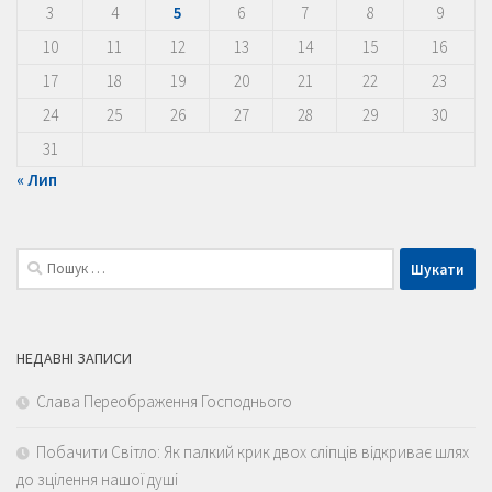
3
4
5
6
7
8
9
10
11
12
13
14
15
16
17
18
19
20
21
22
23
24
25
26
27
28
29
30
31
« Лип
Пошук:
НЕДАВНІ ЗАПИСИ
Слава Переображення Господнього
Побачити Світло: Як палкий крик двох сліпців відкриває шлях
до зцілення нашої душі