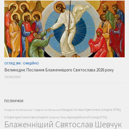
ОГЛЯД ЗМІ
/
ОФІЦІЙНО
Великоднє Послання Блаженнішого Святослава 2026 року
10/04/2026
ПОЗНАЧКИ
Історія УГКЦ
Євхаристія
Іван Хреститель
4 неділя по Зісланню
7 неділя по Зісланню
Історія християнства в Україні
Архиєрейський Синод УГКЦ
Апостол Тома
Блаженніший Святослав Шевчук