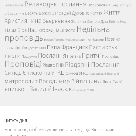
Великоднє послання
Воскресіння
Вхід Господа
Богоявлення
Життя
Духовне життя
Десять Божих Заповідей
у Єрусалим
Християнина
Звернення
Зіслання Святого Духа
Квітна Неділя
Недільна
Наш обряд
Наша Віра
Наші Фото
проповідь
Новини
Новини
Неділя Томина
Неділя самарянки
Пастирські
Папа Франциск
Парафії
П'ятидесятниця
Послання
Притчі
листи
Притча
Проповідь
Подружжя
Проповіді
Різдвяні Послання
Різдво ГНІХ
Синод Єпископів УГКЦ
Синод УГКЦ
гадаринські біснуваті
митрополит Володимир Війтишин
о. Яцек Салій
єпископ Василій Івасюк
єпископат УГКЦ
ЦИТАТА ДНЯ
Бог не хоче, щоб ми сумнівалися в тому, що Він є з нами