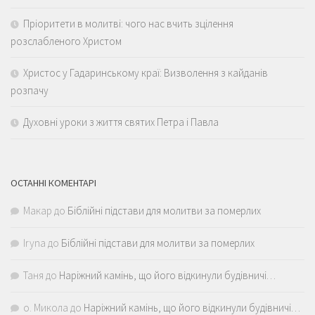
Пріоритети в молитві: чого нас вчить зцілення
розслабленого Христом
Христос у Гадаринському краї: Визволення з кайданів
розпачу
Духовні уроки з життя святих Петра і Павла
ОСТАННІ КОМЕНТАРІ
Макар
до
Біблійні підстави для молитви за померлих
Iryna
до
Біблійні підстави для молитви за померлих
Таня
до
Наріжний камінь, що його відкинули будівничі…
о. Микола
до
Наріжний камінь, що його відкинули будівничі…