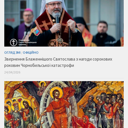
ОГЛЯД ЗМІ
/
ОФІЦІЙНО
Звернення Блаженнішого Святослава з нагоди сорокових
роковин Чорнобильської катастрофи
24/04/2026