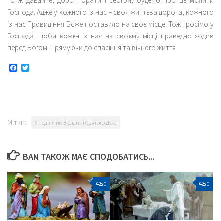
То ж давайте, дорогі брати і сестри, будемо про це молити
Господа. Адже у кожного із нас – своя життєва дорога, кожного
із нас Провидіння Боже поставило на своє місце. Тож просімо у
Господа, щоби кожен із нас на своєму місці праведно ходив
перед Богом. Прямуючи до спасіння та вічного життя.
Facebook
Twitter
Мітки:
6 неділя по Зісланні Святого Духа
ВАМ ТАКОЖ МАЄ СПОДОБАТИСЬ...
0
0