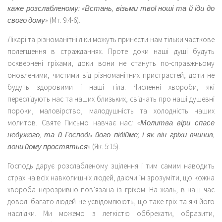
каже розслабленому: «Встань, візьми твої ноші та й іди до
свого дому»
(Мт. 9:4-6).
Лікарі та різноманітні ліки можуть принести нам тільки часткове
полегшення в стражданнях. Проте доки наші душі будуть
осквернені гріхами, доки вони не стануть по-справжньому
оновленими, чистими від різноманітних пристрастей, доти не
будуть здоровими і наші тіла. Численні хвороби, які
переслідують нас та наших близьких, свідчать про наші душевні
пороки, маловірство, малодушність та холодність наших
молитов. Святе Письмо навчає нас
: «Молитва віри спасе
недужого, та й Господь його підійме; і як він гріхи вчинив,
вони йому простяться»
(Як. 5:15).
Господь дарує розслабленому зцілення і тим самим наводить
страх на всіх навколишніх людей, даючи їм зрозуміти, що кожна
хвороба нерозривно пов’язана із гріхом. На жаль, в наш час
доволі багато людей не усвідомлюють, що таке гріх та які його
наслідки. Ми можемо з легкістю оббрехати, образити,