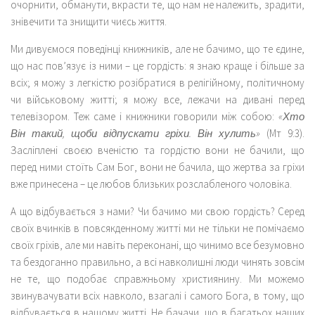
очорнити, обманути, вкрасти те, що нам не належить, зрадити,
знівечити та знищити чиєсь життя.
Ми дивуємося поведінці книжників, але не бачимо, що те єдине,
що нас пов’язує із ними – це гордість: я знаю краще і більше за
всіх; я можу з легкістю розібратися в релігійному, політичному
чи військовому житті; я можу все, лежачи на дивані перед
телевізором. Теж саме і книжники говорили між собою:
«Хто
Він такий, щоби відпускати гріхи. Він хулить»
(Мт 9:3).
Засліплені своєю вченістю та гордістю вони не бачили, що
перед ними стоїть Сам Бог, вони не бачила, що жертва за гріхи
вже принесена – це любов близьких розслабленого чоловіка.
А що відбувається з нами? Чи бачимо ми свою гордість? Серед
своїх вчинків в повсякденному житті ми не тільки не помічаємо
своїх гріхів, але ми навіть переконані, що чинимо все безумовно
та бездоганно правильно, а всі навколишні люди чинять зовсім
не те, що подобає справжньому християнину. Ми можемо
звинувачувати всіх навколо, взагалі і самого Бога, в тому, що
відбувається в нашому житті. Не бачачи, що в багатьох наших