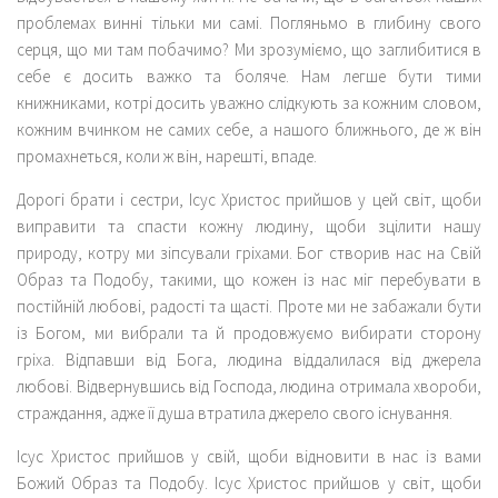
проблемах винні тільки ми самі. Погляньмо в глибину свого
серця, що ми там побачимо? Ми зрозуміємо, що заглибитися в
себе є досить важко та боляче. Нам легше бути тими
книжниками, котрі досить уважно слідкують за кожним словом,
кожним вчинком не самих себе, а нашого ближнього, де ж він
промахнеться, коли ж він, нарешті, впаде.
Дорогі брати і сестри, Ісус Христос прийшов у цей світ, щоби
виправити та спасти кожну людину, щоби зцілити нашу
природу, котру ми зіпсували гріхами. Бог створив нас на Свій
Образ та Подобу, такими, що кожен із нас міг перебувати в
постійній любові, радості та щасті. Проте ми не забажали бути
із Богом, ми вибрали та й продовжуємо вибирати сторону
гріха. Відпавши від Бога, людина віддалилася від джерела
любові. Відвернувшись від Господа, людина отримала хвороби,
страждання, адже її душа втратила джерело свого існування.
Ісус Христос прийшов у свій, щоби відновити в нас із вами
Божий Образ та Подобу. Ісус Христос прийшов у світ, щоби