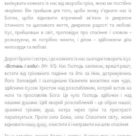
вилікувати кожного із нас від хвороби гріха, якою ми постійно
хворіємо. Він прийшов для того, щоби знову з’єднати нас із
Богом, щоби відновити втрачений зв’язок із джерелом
істинного та щасливого життя, джерелом радості та любові.
Ісус, прийшовши в світ, проповідує про спасіння: і словом –
розказуючи, як потрібно чинити, і ділом – здійснюючи діла
милосердя та любові.
Дорогі брати і сестри, і до кожного із нас сьогодні говорить Ісус:
«Встань і ходи!»
(Мт. 9:5). Нас Господь закликає, врешті-решт,
встати від гріховного падіння та йти за Ним, дотримуючись
Його Заповідей. І сьогоднішнє Євангеліє висвітлює нам чудо,
здійснене Ісусом Христом над розслабленим, котрий встав на
ноги та прославляв Бога. Це чуло Господь здійснює і над
нашими душами. Цей хворий розслаблений – це образ нашої,
зраненої гріхами, душі, котра через гріхи та пристрасті
паралізується. Проте сила Божа, сила Спасителя світу, може
відновити нашу душу, очистити її і направити на шлях спасіння.