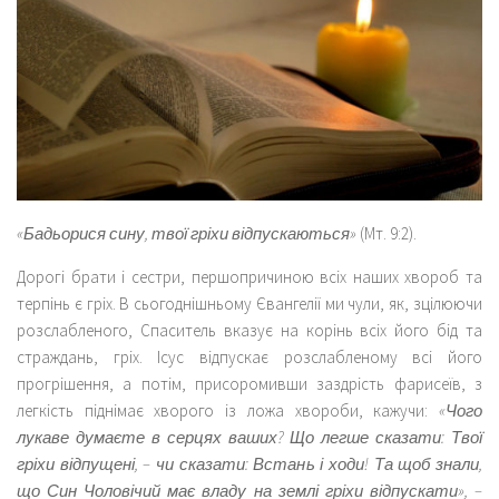
«Бадьорися сину, твої гріхи відпускаються»
(Мт. 9:2).
Дорогі брати і сестри, першопричиною всіх наших хвороб та
терпінь є гріх. В сьогоднішньому Євангелії ми чули, як, зцілюючи
розслабленого, Спаситель вказує на корінь всіх його бід та
страждань, гріх. Ісус відпускає розслабленому всі його
прогрішення, а потім, присоромивши заздрість фарисеїв, з
легкість піднімає хворого із ложа хвороби, кажучи:
«Чого
лукаве думаєте в серцях ваших? Що легше сказати: Твої
гріхи відпущені, – чи сказати: Встань і ходи! Та щоб знали,
що Син Чоловічий має владу на землі гріхи відпускати», –