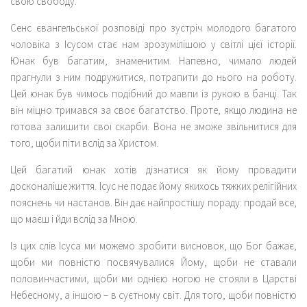
свою свободу.
Сенс євангельської розповіді про зустріч молодого багатого
чоловіка з Ісусом стає нам зрозумілішою у світлі цієї історії.
Юнак був багатим, знаменитим. Напевно, чимало людей
прагнули з ним подружитися, потрапити до нього на роботу.
Цей юнак був чимось подібний до мавпи із рукою в банці. Так
він міцно тримався за своє багатство. Проте, якщо людина не
готова залишити свої скарби. Вона не зможе звільнитися для
того, щоби піти вслід за Христом.
Цей багатий юнак хотів дізнатися як йому провадити
досконаліше життя. Ісус не подає йому якихось тяжких релігійних
пояснень чи настанов. Він дає найпростішу пораду: продай все,
що маєш і йди вслід за Мною.
Із цих слів Ісуса ми можемо зробити висновок, що Бог бажає,
щоби ми повністю посвячувалися Йому, щоби не ставали
половинчастими, щоби ми однією ногою не стояли в Царстві
Небесному, а іншою – в суєтному світ. Для того, щоби повністю