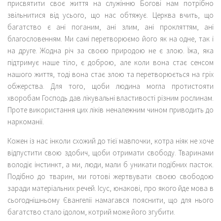
присвятити своє життя на служінню Богові нам потрібно
звільнитися від усього, що нас обтяжує. Церква вчить, що
багатство є ані поганим, ані злим, ані прокляттям, ані
благословенням. Ми самі перетворюємо його як на одне, так і
на друге. Жодна річ за своєю природою не є злою. Їжа, яка
підтримує наше тіло, є доброю, але коли вона стає сенсом
нашого життя, тоді вона стає злою та перетворюється на гріх
обжерства. Для того, щоби людина могла протистояти
хворобам Господь дав лікувальні властивості різним рослинам.
Проте використання цих ліків неналежним чином приводить до
наркоманії.
Кожен із нас інколи схожий до тієї мавпочки, котра ніяк не хоче
відпустити свою здобич, щоби отримати свободу. Тваринами
володіє інстинкт, а ми, люди, мали б уникати подібних пасток.
Подібно до тварин, ми готові жертвувати своєю свободою
заради матеріальних речей. Ісус, юнакові, про якого йде мова в
сьогоднішньому Євангелії намагався пояснити, що для нього
багатство стало ідолом, котрий може його згубити.