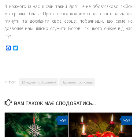
В кожного із нас є свій такий ідол. Це не обов’язково якійсь
матеріальні блага. Проте перед кожним із нас стоїть завдання
глянути та дослідити своє серце, побачивши, що саме не
дозволяє нам цілісно служити Богові, як цього очікує від нас
Ісус.
Facebook
Twitter
Мітки:
12 неділя по Зісланню
Недільна проповідь
ВАМ ТАКОЖ МАЄ СПОДОБАТИСЬ...
0
0