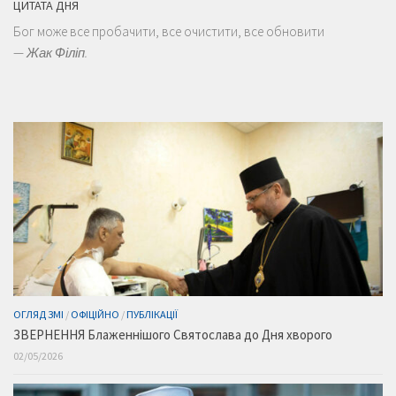
ЦИТАТА ДНЯ
Бог може все пробачити, все очистити, все обновити
—
Жак Філіп.
ОГЛЯД ЗМІ
/
ОФІЦІЙНО
/
ПУБЛІКАЦІЇ
ЗВЕРНЕННЯ Блаженнішого Святослава до Дня хворого
02/05/2026