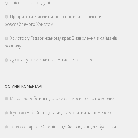
до зцілення нашої душі
Пріоритети в молитві: чого нас вчить зцілення
розслабленого Христом
Христос у Гадаринському краї: Визволення з кайданів
розпачу
Духовні уроки з життя святих Петра і Павла
ОСТАННІ КОМЕНТАРІ
Макар
до
Біблійні підстави для молитви за померлих
Iryna
до
Біблійні підстави для молитви за померлих
Таня
до
Наріжний камінь, що його відкинули будівничі…