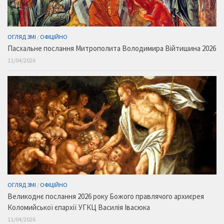
ОГЛЯД ЗМІ
/
ОФІЦІЙНО
Пасхальне послання Митрополита Володимира Війтишина 2026
11/04/2026
ОГЛЯД ЗМІ
/
ОФІЦІЙНО
Великоднє послання 2026 року Божого правлячого архиєрея
Коломийської єпархії УГКЦ Василія Івасюка
11/04/2026