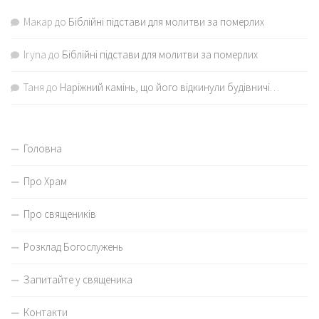
Макар
до
Біблійні підстави для молитви за померлих
Iryna
до
Біблійні підстави для молитви за померлих
Таня
до
Наріжний камінь, що його відкинули будівничі…
Головна
Про Храм
Про священиків
Розклад Богослужень
Запитайте у священика
Контакти