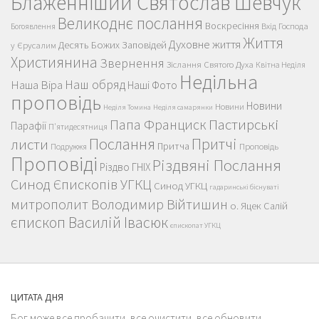
Блаженніший Святослав Шевчук
Великоднє послання
Воскресіння
Вхід Господа
Богоявлення
Життя
Духовне життя
Десять Божих Заповідей
у Єрусалим
Християнина
Звернення
Зіслання Святого Духа
Квітна Неділя
Недільна
Наш обряд
Наша Віра
Наші Фото
проповідь
Новини
Новини
Неділя Томина
Неділя самарянки
Пастирські
Папа Франциск
Парафії
П'ятидесятниця
Послання
Притчі
листи
Притча
Проповідь
Подружжя
Проповіді
Різдвяні Послання
Різдво ГНІХ
Синод Єпископів УГКЦ
Синод УГКЦ
гадаринські біснуваті
митрополит Володимир Війтишин
о. Яцек Салій
єпископ Василій Івасюк
єпископат УГКЦ
ЦИТАТА ДНЯ
Бог може все пробачити, все очистити, все обновити