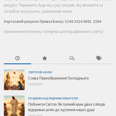
ресурсу. Перекажіть будь-яку суму грошей, яку вважаєте за
потрібне, на рахунок, зазначений нижче.
Картковий рахунок ПриватБанку: 5169 3324 0691 2264
(призначення платежу: пожертва для парафіяльного сайту)
СВЯТКОВІ НАУКИ
Слава Переображення Господнього
05/08/2026
РОЗДУМИ НАД РЯДКАМИ ЄВАНГЕЛІЯ
Побачити Світло: Як палкий крик двох сліпців
відкриває шлях до зцілення нашої душі
18/07/2026