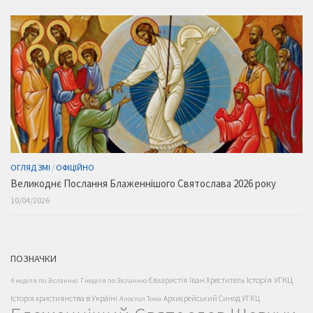
ОГЛЯД ЗМІ
/
ОФІЦІЙНО
Великоднє Послання Блаженнішого Святослава 2026 року
10/04/2026
ПОЗНАЧКИ
Історія УГКЦ
Євхаристія
Іван Хреститель
4 неділя по Зісланню
7 неділя по Зісланню
Історія християнства в Україні
Архиєрейський Синод УГКЦ
Апостол Тома