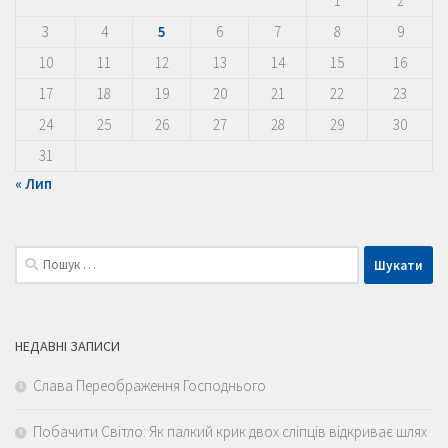
1
2
3
4
5
6
7
8
9
10
11
12
13
14
15
16
17
18
19
20
21
22
23
24
25
26
27
28
29
30
31
« Лип
Пошук:
НЕДАВНІ ЗАПИСИ
Слава Переображення Господнього
Побачити Світло: Як палкий крик двох сліпців відкриває шлях