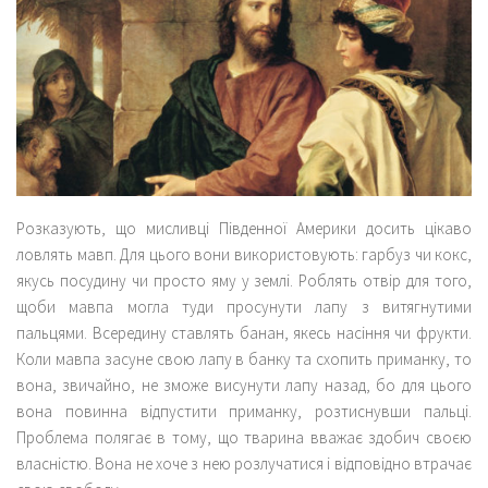
Розказують, що мисливці Південної Америки досить цікаво
ловлять мавп. Для цього вони використовують: гарбуз чи кокс,
якусь посудину чи просто яму у землі. Роблять отвір для того,
щоби мавпа могла туди просунути лапу з витягнутими
пальцями. Всередину ставлять банан, якесь насіння чи фрукти.
Коли мавпа засуне свою лапу в банку та схопить приманку, то
вона, звичайно, не зможе висунути лапу назад, бо для цього
вона повинна відпустити приманку, розтиснувши пальці.
Проблема полягає в тому, що тварина вважає здобич своєю
власністю. Вона не хоче з нею розлучатися і відповідно втрачає