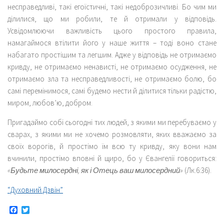
несправедливі, такі егоїстичні, такі недоброзичливі. Бо чим ми
ділилися, що ми робили, те й отримали у відповідь.
Усвідомлюючи важливість цього простого правила,
намагаймося втілити його у наше життя – тоді воно стане
набагато простішим та легшим. Адже у відповідь не отримаємо
кривду, не отримаємо ненависті, не отримаємо осудження, не
отримаємо зла та несправедливості, не отримаємо болю, бо
самі перемінимося, самі будемо нести й ділитися тільки радістю,
миром, любов’ю, добром.
Пригадаймо собі сьогодні тих людей, з якими ми перебуваємо у
сварах, з якими ми не хочемо розмовляти, яких вважаємо за
своїх ворогів, й простімо їм всю ту кривду, яку вони нам
вчинили, простімо вповні й щиро, бо у Євангелії говориться:
«Будьте милосердні, як і Отець ваш милосердний»
(Лк.6:36).
“Духовний Дзвін”
Facebook
Twitter