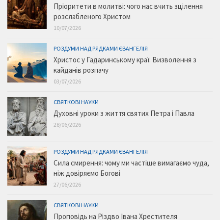
Пріоритети в молитві: чого нас вчить зцілення
розслабленого Христом
10/07/2026
РОЗДУМИ НАД РЯДКАМИ ЄВАНГЕЛІЯ
Христос у Гадаринському краї: Визволення з
кайданів розпачу
03/07/2026
СВЯТКОВІ НАУКИ
Духовні уроки з життя святих Петра і Павла
28/06/2026
РОЗДУМИ НАД РЯДКАМИ ЄВАНГЕЛІЯ
Сила смирення: чому ми частіше вимагаємо чуда,
ніж довіряємо Богові
27/06/2026
СВЯТКОВІ НАУКИ
Проповідь на Різдво Івана Хрестителя