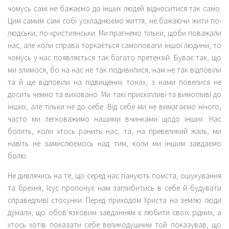
чомусь самі не бажаємо до інших людей відноситися так само.
Цим самим самі собі ускладнюємо життя, не бажаючи жити по-
людськи, по-християнськи. Ми прагнемо тільки, щоби поважали
нас, але коли справа торкається самоповаги іншої людини, то
чомусь у нас появляється так багато претензій. Буває так, що
ми злимося, бо на нас не так подивилися, нам не так відповіли
та й ще відповіли на підвищених тонах, з нами повелися не
досить чемно та виховано. Ми такі прискіпливі та вимогливі до
інших, але тільки не до себе. Від себе ми не вимагаємо нічого,
часто ми легковажимо нашими вчинками щодо інших. Нас
болить, коли хтось ранить нас, та, на превеликий жаль, ми
навіть не замислюємось над тим, коли ми іншим завдаємо
болю.
Не дивлячись на те, що серед нас панують помста, ошукування
та брехня, Ісус пропонує нам заглибитись в себе й будувати
справедливі стосунки. Перед приходом Христа на землю люди
думали, що обов’язковим завданням є любити своїх рідних, а
хтось хотів показати себе великодушним той показував, що