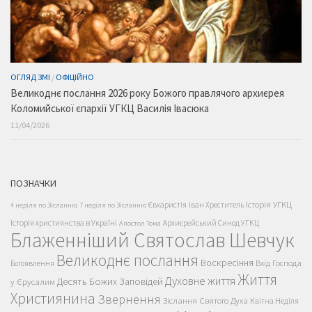
ОГЛЯД ЗМІ
/
ОФІЦІЙНО
Великоднє послання 2026 року Божого правлячого архиєрея
Коломийської єпархії УГКЦ Василія Івасюка
11/04/2026
ПОЗНАЧКИ
Історія УГКЦ
Євхаристія
Іван Хреститель
4 неділя по Зісланню
7 неділя по Зісланню
Історія християнства в Україні
Архиєрейський Синод УГКЦ
Апостол Тома
Блаженніший Святослав Шевчук
Великоднє послання
Воскресіння
Вхід Господа
Богоявлення
Життя
Духовне життя
Десять Божих Заповідей
у Єрусалим
Християнина
Звернення
Зіслання Святого Духа
Квітна Неділя