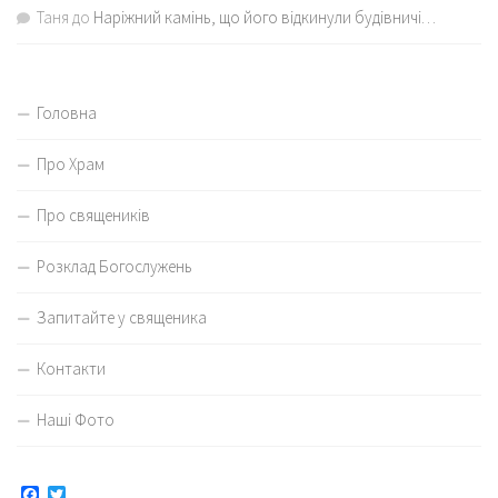
Таня
до
Наріжний камінь, що його відкинули будівничі…
Головна
Про Храм
Про священиків
Розклад Богослужень
Запитайте у священика
Контакти
Наші Фото
Facebook
Twitter