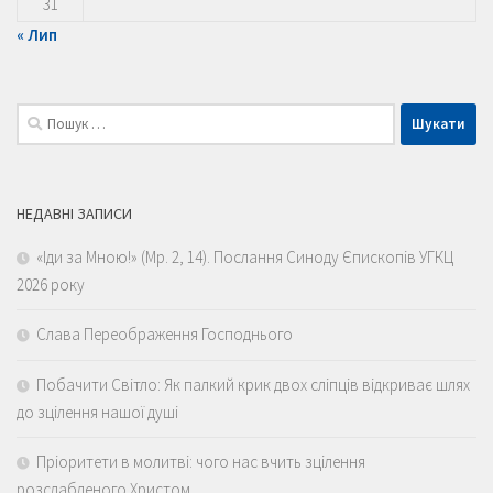
31
« Лип
Пошук:
НЕДАВНІ ЗАПИСИ
«Іди за Мною!» (Мр. 2, 14). Послання Синоду Єпископів УГКЦ
2026 року
Слава Переображення Господнього
Побачити Світло: Як палкий крик двох сліпців відкриває шлях
до зцілення нашої душі
Пріоритети в молитві: чого нас вчить зцілення
розслабленого Христом