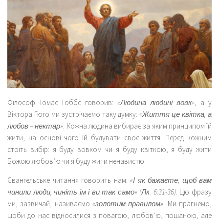
Філософ Томас Гоббс говорив:
«Людина людині вовк»
, а у
Віктора Гюго ми зустрічаємо таку думку:
«Життя це квітка, а
любов – нектар»
. Кожна людина вибирає за яким принципом їй
жити, на основі чого їй будувати своє життя. Перед кожним
стоїть вибір: я буду вовком чи я буду квіткою, я буду жити
Божою любов’ю чи я буду жити ненавистю.
Євангельське читання говорить нам:
«І як бажаєте, щоб вам
чинили люди, чиніть їм і ви так само» (Лк. 6:31-36)
. Цю фразу
ми, зазвичай, називаємо
«золотим правилом»
. Ми прагнемо,
щоби до нас відносилися з повагою, любов’ю, пошаною, але