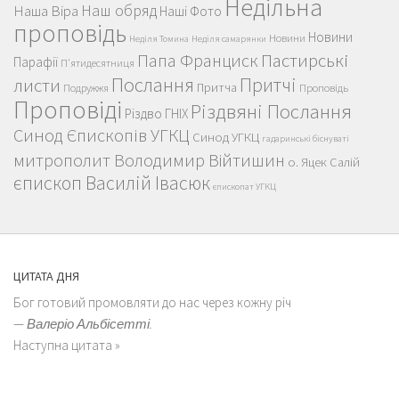
Недільна
Наш обряд
Наша Віра
Наші Фото
проповідь
Новини
Новини
Неділя Томина
Неділя самарянки
Пастирські
Папа Франциск
Парафії
П'ятидесятниця
Послання
Притчі
листи
Притча
Проповідь
Подружжя
Проповіді
Різдвяні Послання
Різдво ГНІХ
Синод Єпископів УГКЦ
Синод УГКЦ
гадаринські біснуваті
митрополит Володимир Війтишин
о. Яцек Салій
єпископ Василій Івасюк
єпископат УГКЦ
ЦИТАТА ДНЯ
Бог готовий промовляти до нас через кожну річ
—
Валеріо Альбісетті.
Наступна цитата »