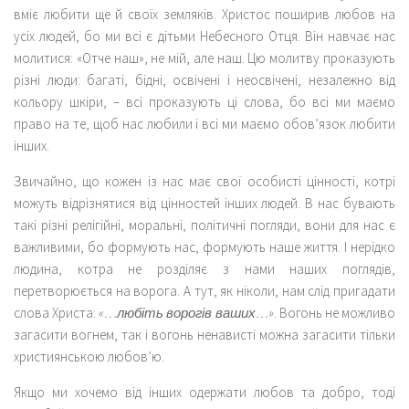
вміє любити ще й своїх земляків. Христос поширив любов на
усіх людей, бо ми всі є дітьми Небесного Отця. Він навчає нас
молитися: «Отче наш», не мій, але наш. Цю молитву проказують
різні люди: багаті, бідні, освічені і неосвічені, незалежно від
кольору шкіри, – всі проказують ці слова, бо всі ми маємо
право на те, щоб нас любили і всі ми маємо обов’язок любити
інших.
Звичайно, що кожен із нас має свої особисті цінності, котрі
можуть відрізнятися від цінностей інших людей. В нас бувають
такі різні релігійні, моральні, політичні погляди, вони для нас є
важливими, бо формують нас, формують наше життя. І нерідко
людина, котра не розділяє з нами наших поглядів,
перетворюється на ворога. А тут, як ніколи, нам слід пригадати
слова Христа:
«…любіть ворогів ваших…»
. Вогонь не можливо
загасити вогнем, так і вогонь ненависті можна загасити тільки
християнською любов’ю.
Якщо ми хочемо від інших одержати любов та добро, тоді