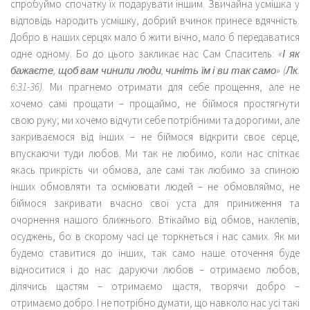
спробуймо спочатку їх подарувати іншим. Звичайна усмішка у
відповідь народить усмішку, добрий вчинок принесе вдячність.
Добро в наших серцях мало б жити вічно, мало б передаватися
одне одному. Бо до цього закликає нас Сам Спаситель:
«І як
бажаєте, щоб вам чинили люди, чиніть їм і ви так само» (Лк.
6:31-36)
. Ми прагнемо отримати для себе прощення, але не
хочемо самі прощати – прощаймо, не біймося простягнути
свою руку; ми хочемо відчути себе потрібними та дорогими, але
закриваємося від інших – не біймося відкрити своє серце,
впускаючи туди любов. Ми так не любимо, коли нас спіткає
якась прикрість чи обмова, але самі так любимо за спиною
інших обмовляти та осміювати людей – не обмовляймо, не
біймося закривати вчасно свої уста для приниження та
очорнення нашого ближнього. Втікаймо від обмов, наклепів,
осуджень, бо в скорому часі це торкнеться і нас самих. Як ми
будемо ставитися до інших, так само наше оточення буде
відноситися і до нас: даруючи любов – отримаємо любов,
ділячись щастям – отримаємо щастя, творячи добро –
отримаємо добро. І не потрібно думати, що навколо нас усі такі