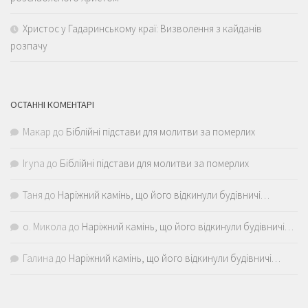
Христос у Гадаринському краї: Визволення з кайданів
розпачу
ОСТАННІ КОМЕНТАРІ
Макар
до
Біблійні підстави для молитви за померлих
Iryna
до
Біблійні підстави для молитви за померлих
Таня
до
Наріжний камінь, що його відкинули будівничі…
о. Микола
до
Наріжний камінь, що його відкинули будівничі…
Галина
до
Наріжний камінь, що його відкинули будівничі…