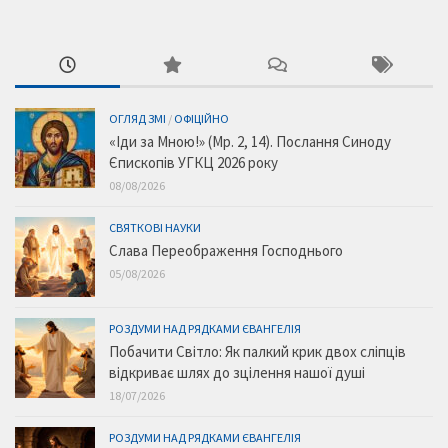
ОГЛЯД ЗМІ
/
ОФІЦІЙНО
«Іди за Мною!» (Мр. 2, 14). Послання Синоду
Єпископів УГКЦ 2026 року
08/08/2026
СВЯТКОВІ НАУКИ
Слава Переображення Господнього
05/08/2026
РОЗДУМИ НАД РЯДКАМИ ЄВАНГЕЛІЯ
Побачити Світло: Як палкий крик двох сліпців
відкриває шлях до зцілення нашої душі
18/07/2026
РОЗДУМИ НАД РЯДКАМИ ЄВАНГЕЛІЯ