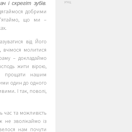
 і скрегіт зубів.
УГКЦ
Одягаймося добрими
м’ятаймо, що ми –
ах.
азуватися від Його
, вчімося молитися
храму – докладаймо
Господь жити вірою,
ся прощати нашим
ими один до одного
вими. І так, поволі,
ь час та можливість
 ж не зволікаймо із
велося нам почути