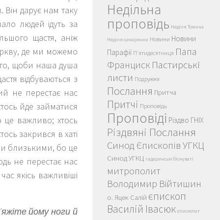
Недільна
. Він дарує нам таку
проповідь
мало людей ідуть за
Неділя Томина
льшого щастя, аніж
Новини
Новини
Неділя самарянки
Папа
еркву, де ми можемо
Парафії
П'ятидесятниця
Пастирські
Франциск
ого, щоби наша душа
листи
щастя відбуваються з
Подружжя
Послання
ий не перестає нас
Притча
Притчі
 хтось йде займатися
Проповідь
Проповіді
 це важливо; хтось
Різдво ГНІХ
Різдвяні Послання
тось закрився в хаті
Синод Єпископів УГКЦ
їми близькими, бо це
Синод УГКЦ
одь не перестає нас
гадаринські біснуваті
митрополит
 час якісь важливіші
Володимир Війтишин
єпископ
о. Яцек Салій
Василій Івасюк
’яжіте йому ноги й
єпископат