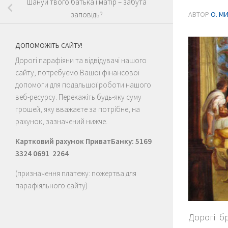
Шануй твого батька і матір – забута
АВТОР
О. М
заповідь?
ДОПОМОЖІТЬ САЙТУ!
Дорогі парафіяни та відвідувачі нашого
сайту, потребуємо Вашої фінансової
допомоги для подальшої роботи нашого
веб-ресурсу. Перекажіть будь-яку суму
грошей, яку вважаєте за потрібне, на
рахунок, зазначений нижче.
Картковий рахунок ПриватБанку: 5169
3324 0691 2264
(призначення платежу: пожертва для
парафіяльного сайту)
Дорогі б