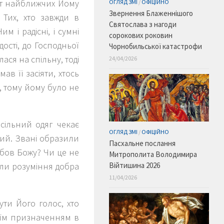
ет найближчих Йому
ОГЛЯД ЗМІ
/
ОФІЦІЙНО
Звернення Блаженнішого
 Тих, хто завжди в
Святослава з нагоди
м і радісні, і сумні
сорокових роковин
дості, до Господньої
Чорнобильської катастрофи
ася на спільну, тоді
24/04/2026
ав її засіяти, хтось
, тому йому було не
есільний одяг чекає
ОГЛЯД ЗМІ
/
ОФІЦІЙНО
бий. Звані образили
Пасхальне послання
юбов Божу? Чи це не
Митрополита Володимира
Війтишина 2026
или розуміння добра
11/04/2026
чути Його голос, хто
воїм призначенням в