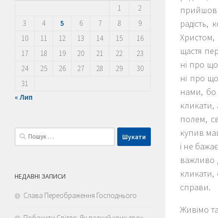
1
2
прийшовши
радість, 
3
4
5
6
7
8
9
Христом,
10
11
12
13
14
15
16
щастя пер
17
18
19
20
21
22
23
ні про що
24
25
26
27
28
29
30
ні про що
31
нами, бо
« Лип
кликати, 
полем, с
купив маш
Пошук:
і не бажа
важливо д
кликати, 
НЕДАВНІ ЗАПИСИ
справи.
Слава Переображення Господнього
Живімо та
Побачити Світло: Як палкий крик двох