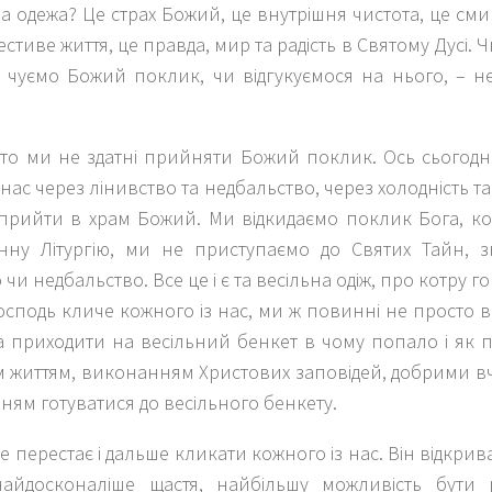
а одежа? Це страх Божий, це внутрішня чистота, це см
естиве життя, це правда, мир та радість в Святому Дусі.
и чуємо Божий поклик, чи відгукуємося на нього, – н
то ми не здатні прийняти Божий поклик. Ось сьогодні
нас через лінивство та недбальство, через холодність та
прийти в храм Божий. Ми відкидаємо поклик Бога, 
нну Літургію, ми не приступаємо до Святих Тайн, 
 чи недбальство. Все це і є та весільна одіж, про котру 
осподь кличе кожного із нас, ми ж повинні не просто в
а приходити на весільний бенкет в чому попало і як 
їм життям, виконанням Христових заповідей, добрими 
ням готуватися до весільного бенкету.
е перестає і дальше кликати кожного із нас. Він відкри
 найдосконаліше щастя, найбільшу можливість бути 