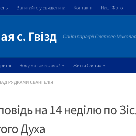
жень
Запитайте у священика
Контакти
Наші Фото
я с. Гвізд
Сайт парафії Святого Миколая 
ритчі
Чому ми так віримо?
Життя Святих
НАД РЯДКАМИ ЄВАНГЕЛІЯ
овідь на 14 неділю по Зі
ого Духа