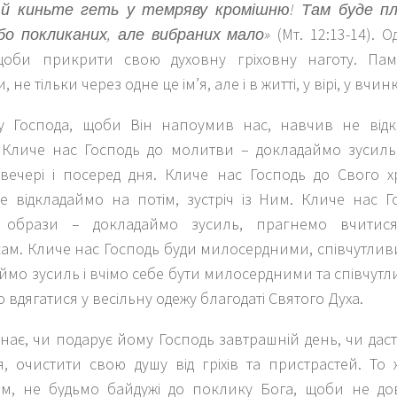
й киньте геть у темряву кромішню! Там буде плач
о покликаних, але вибраних мало»
(Мт. 12:13-14). 
щоби прикрити свою духовну гріховну наготу. Па
 не тільки через одне це ім’я, але і в житті, у вірі, у вчинк
у Господа, щоби Він напоумив нас, навчив не відк
 Кличе нас Господь до молитви – докладаймо зусиль
ввечері і посеред дня. Кличе нас Господь до Свого 
не відкладаймо на потім, зустріч із Ним. Кличе нас 
 образи – докладаймо зусиль, прагнемо вчити
ам. Кличе нас Господь буди милосердними, співчутлив
ймо зусиль і вчімо себе бути милосердними та співчутли
 вдягатися у весільну одежу благодаті Святого Духа.
знає, чи подарує йому Господь завтрашній день, чи даст
я, очистити свою душу від гріхів та пристрастей. То
м, не будьмо байдужі до поклику Бога, щоби не до