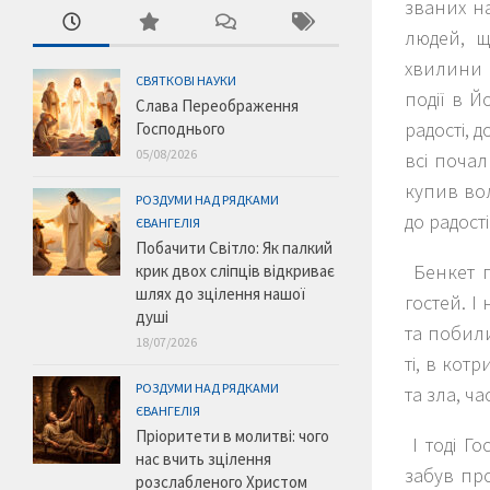
званих н
людей, щ
хвилини р
СВЯТКОВІ НАУКИ
події в Й
Слава Переображення
радості, 
Господнього
05/08/2026
всі почал
купив вол
РОЗДУМИ НАД РЯДКАМИ
до радост
ЄВАНГЕЛІЯ
Побачити Світло: Як палкий
Бенкет го
крик двох сліпців відкриває
шлях до зцілення нашої
гостей. І
душі
та побили
18/07/2026
ті, в кот
РОЗДУМИ НАД РЯДКАМИ
та зла, ч
ЄВАНГЕЛІЯ
Пріоритети в молитві: чого
І тоді Го
нас вчить зцілення
забув про
розслабленого Христом