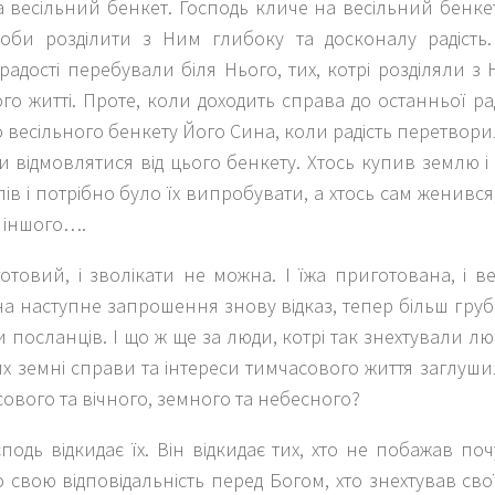
а весільний бенкет. Господь кличе на весільний бенк
оби розділити з Ним глибоку та досконалу радість.
адості перебували біля Нього, тих, котрі розділяли з Ни
ого житті. Проте, коли доходить справа до останньої ра
до весільного бенкету Його Сина, коли радість перетворил
и відмовлятися від цього бенкету. Хтось купив землю і м
ів і потрібно було їх випробувати, а хтось сам женився
і іншого….
товий, і зволікати не можна. І їжа приготована, і в
 на наступне запрошення знову відказ, тепер більш гру
 посланців. І що ж ще за люди, котрі так знехтували л
рих земні справи та інтереси тимчасового життя заглуш
асового та вічного, земного та небесного?
сподь відкидає їх. Він відкидає тих, хто не побажав по
 свою відповідальність перед Богом, хто знехтував с