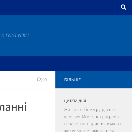
с. Гвізд УГКЦ
0
БІЛЬШЕ...
ЦИТАТА ДНЯ
сланні
Життя з хлібом у руці, а не з
каменем. Може, це програма
справжнього християнського
життя, яке не закінчується,