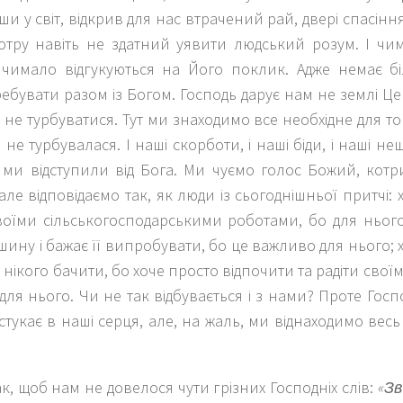
 у світ, відкрив для нас втрачений рай, двері спасіння
котру навіть не здатний уявити людський розум. І чи
 чимало відгукуються на Його поклик. Адже немає бі
ебувати разом із Богом. Господь дарує нам не землі Ц
 не турбуватися. Тут ми знаходимо все необхідне для т
 не турбувалася. І наші скорботи, і наші біди, і наші не
 ми відступили від Бога. Ми чуємо голос Божий, котр
але відповідаємо так, як люди із сьогоднішньої притчі:
воїми сільськогосподарськими роботами, бо для нього
ину і бажає її випробувати, бо це важливо для нього; х
є нікого бачити, бо хоче просто відпочити та радіти сво
ля нього. Чи не так відбувається і з нами? Проте Госп
стукає в наші серця, але, на жаль, ми віднаходимо весь
к, щоб нам не довелося чути грізних Господніх слів:
«Зв