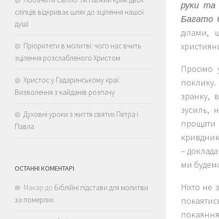
руки та 
сліпців відкриває шлях до зцілення нашої
Багато б
душі
ділами, 
християни,
Пріоритети в молитві: чого нас вчить
зцілення розслабленого Христом
Просімо 
Христос у Гадаринському краї:
поклику.
Визволення з кайданів розпачу
зранку, 
зусиль, 
Духовні уроки з життя святих Петра і
прощати
Павла
кривдник
– доклада
ми будемо
ОСТАННІ КОМЕНТАРІ
Ніхто не 
Макар
до
Біблійні підстави для молитви
покаятис
за померлих
покаяння