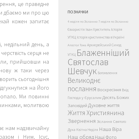
ирення, це праведне
 Чи дбаємо ми про цю
ПОЗНАЧКИ
ехай кожен запитає
4 неділя по Зісланню
7 неділя по Зісланню
Історія
Євхаристія
Іван Хреститель
УГКЦ
Історія християнства в Україні
, недільний день, а
Архиєрейський Синод
Апостол Тома
Блаженніший
 черствість серця не
УГКЦ
Святослав
коли, прийшовши на
Шевчук
знову ж таки через
Богоявлення
говорить сьогоднішня
Великоднє
ідгукнутися на Його
послання
Воскресіння
Вхід
попало. Ми повинні
Десять Божих
Господа у Єрусалим
вчинками, молитвою
Духовне життя
Заповідей
Життя Християнина
Звернення
Зіслання Святого
ває нам надзвичайну
Наша Віра
Духа
Квітна Неділя
разом і Ним. Ісус,
Наш обряд
Наші Фото