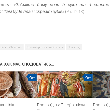
слова:
«Зв’яжіте йому ноги й руки та й киньт
 Там буде плач і скрегіт зубів»
(Мт. 12:13).
k
er
еділя по Зісланню
Притча про весільний бенкет
Проповіді
ТАКОЖ МАЄ СПОДОБАТИСЬ...
0
0
я хлібів
Проповідь на 7 неділю після
Проповідь