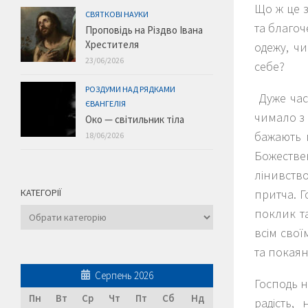
Що ж це з
СВЯТКОВІ НАУКИ
та благоч
Проповідь на Різдво Івана
Хрестителя
одежу, ч
23/06/2026
себе?
РОЗДУМИ НАД РЯДКАМИ
Дуже час
ЄВАНГЕЛІЯ
чимало з 
Око — світильник тіла
бажають 
18/06/2026
Божестве
лінивство
притча. Г
КАТЕГОРІЇ
поклик т
Категорії
всім сво
та покаян
Серпень 2026
Господь н
Пн
Вт
Ср
Чт
Пт
Сб
Нд
радість,