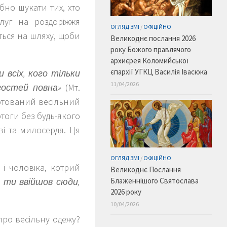
бно шукати тих, хто
слуг на роздоріжжя
ОГЛЯД ЗМІ
/
ОФІЦІЙНО
еться на шляху, щоби
Великоднє послання 2026
року Божого правлячого
архиєрея Коломийської
єпархії УГКЦ Василія Івасюка
 всіх, кого тільки
11/04/2026
гостей повна»
(Мт.
иготований весільний
ертоги без будь-якого
ві та милосердя. Ця
ОГЛЯД ЗМІ
/
ОФІЦІЙНО
 і чоловіка, котрий
Великоднє Послання
 ти ввійшов сюди,
Блаженнішого Святослава
2026 року
10/04/2026
 про весільну одежу?