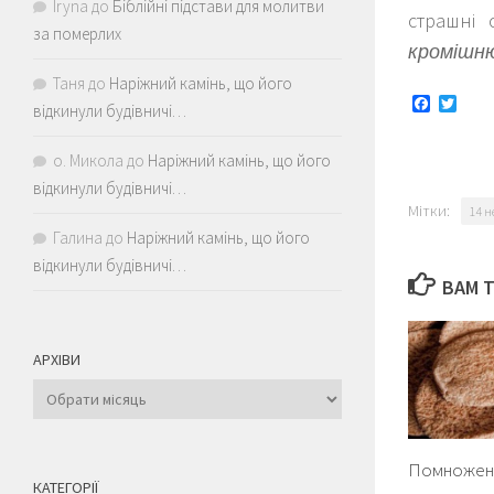
Iryna
до
Біблійні підстави для молитви
страшні 
за померлих
кромішню!
Таня
до
Наріжний камінь, що його
Faceboo
Twitt
відкинули будівничі…
о. Микола
до
Наріжний камінь, що його
відкинули будівничі…
Мітки:
14 н
Галина
до
Наріжний камінь, що його
відкинули будівничі…
ВАМ 
АРХІВИ
Архіви
Помноженн
КАТЕГОРІЇ