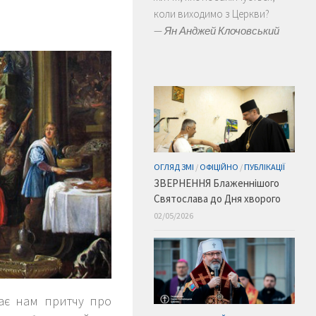
коли виходимо з Церкви?
—
Ян Анджей Клочовський
ОГЛЯД ЗМІ
/
ОФІЦІЙНО
/
ПУБЛІКАЦІЇ
ЗВЕРНЕННЯ Блаженнішого
Святослава до Дня хворого
02/05/2026
дає нам притчу про