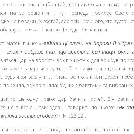
е весільний зал прибраний, їжа наготована, тому потрі
ться на запрошення. І тут Господь посилає Своїх 
вже не поважних гостей, але всіх і кожного, хто зустрін
 обдарувати хоча б деяких. І люди збираються.
ст Матей пише:
«Вийшли ці слуги на дороги й зібрали
 – злих і добрих, так що весільна світлиця була 
ивиться Цар на вбогість всіх присутніх, для всіх був пр
всіх служать царські слуги. І зібрані увійшли в царські ч
ез будь-якої заслуги… тільки за покликом Божої любо
 покрила, всіх зрівняла: бідних з багатими та вибраних.
адаймо ще одну подію: Цар бачить гостей, Він бачить
ся не в весільному одязі. І говорить до нього:
«Як то
 маючи весільної одежі?»
(Мт. 22:12).
ати і сестри, а чи Господь не запитає і кожного із нас