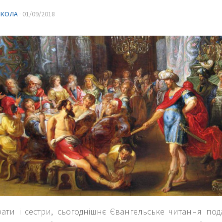
ИКОЛА
·
01/09/2018
рати і сестри, сьогоднішнє Євангельське читання по