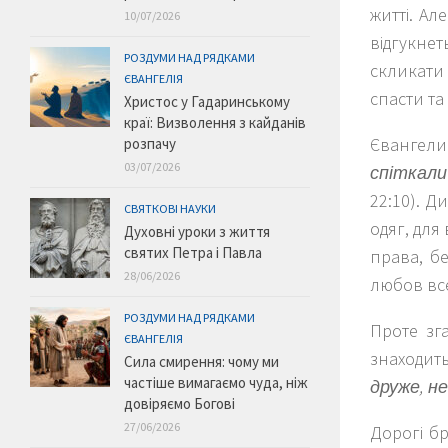
житті. Ал
10/07/2026
відгукне
РОЗДУМИ НАД РЯДКАМИ
скликати 
ЄВАНГЕЛІЯ
спасти та
Христос у Гадаринському
краї: Визволення з кайданів
Євангели
розпачу
03/07/2026
спіткали
22:10). Д
СВЯТКОВІ НАУКИ
одяг, для 
Духовні уроки з життя
святих Петра і Павла
права, б
28/06/2026
любов все
РОЗДУМИ НАД РЯДКАМИ
Проте зг
ЄВАНГЕЛІЯ
знаходить
Сила смирення: чому ми
частіше вимагаємо чуда, ніж
друже, не
довіряємо Богові
27/06/2026
Дорогі бр