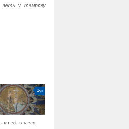
е геть у темряву
0
 на неділю перед