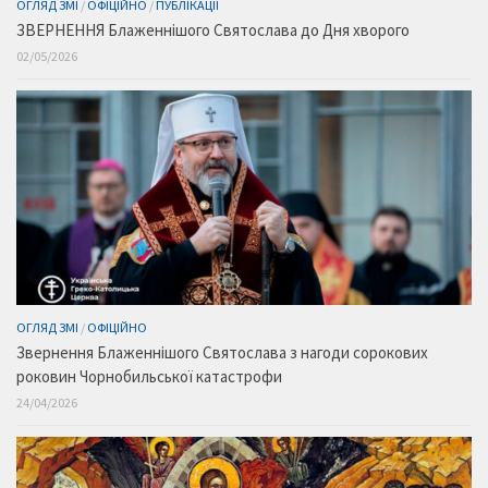
ОГЛЯД ЗМІ
/
ОФІЦІЙНО
/
ПУБЛІКАЦІЇ
ЗВЕРНЕННЯ Блаженнішого Святослава до Дня хворого
02/05/2026
ОГЛЯД ЗМІ
/
ОФІЦІЙНО
Звернення Блаженнішого Святослава з нагоди сорокових
роковин Чорнобильської катастрофи
24/04/2026