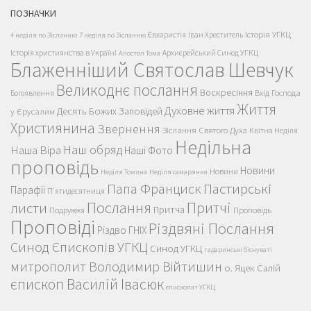
ПОЗНАЧКИ
Історія УГКЦ
Євхаристія
Іван Хреститель
4 неділя по Зісланню
7 неділя по Зісланню
Історія християнства в Україні
Архиєрейський Синод УГКЦ
Апостол Тома
Блаженніший Святослав Шевчук
Великоднє послання
Воскресіння
Вхід Господа
Богоявлення
Життя
Духовне життя
Десять Божих Заповідей
у Єрусалим
Християнина
Звернення
Зіслання Святого Духа
Квітна Неділя
Недільна
Наш обряд
Наша Віра
Наші Фото
проповідь
Новини
Новини
Неділя Томина
Неділя самарянки
Пастирські
Папа Франциск
Парафії
П'ятидесятниця
Послання
Притчі
листи
Притча
Проповідь
Подружжя
Проповіді
Різдвяні Послання
Різдво ГНІХ
Синод Єпископів УГКЦ
Синод УГКЦ
гадаринські біснуваті
митрополит Володимир Війтишин
о. Яцек Салій
єпископ Василій Івасюк
єпископат УГКЦ