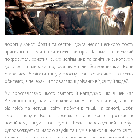
Дорогі у Христі брати та сестри, друга неділя Великого посту
присвячена пам’яті святителя Григорія Палами. Це великий
покровитель християнських молільників та самітників, котрих у
древності називали подвижниками чи безмовниками. Вони
старалися зберігати тишу у своєму серці, ховаючись в далеких
обителях, в печерах чи проваллях, відрізаних від світу й людей.
Ми прославляємо цього святого й нагадуємо, що в цей час
Великого посту нам так важливо мовчати і молитися, втікати
від гріхів та метушні світу, побути в тиші, на самоті, щоби
змогти почути Бога. Переважно наше життя протікає в
постійному шумі та суєті. Весь повсякденний побут
супроводжується масою звуків та шумів навколишнього світу.
Людина, яка проживає в місті, постійно чує: рев автомобілів,