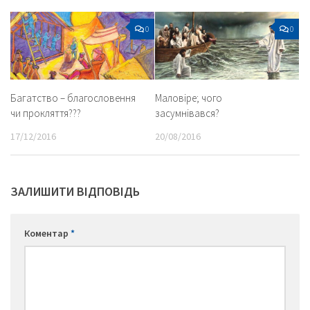
0
0
Багатство – благословення
Маловіре; чого
чи прокляття???
засумнівався?
17/12/2016
20/08/2016
ЗАЛИШИТИ ВІДПОВІДЬ
Коментар
*