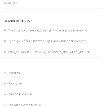
10/07/2026
ОСТАННІ КОМЕНТАРІ
Макар
до
Біблійні підстави для молитви за померлих
Iryna
до
Біблійні підстави для молитви за померлих
Таня
до
Наріжний камінь, що його відкинули будівничі…
Головна
Про Храм
Про священиків
Розклад Богослужень