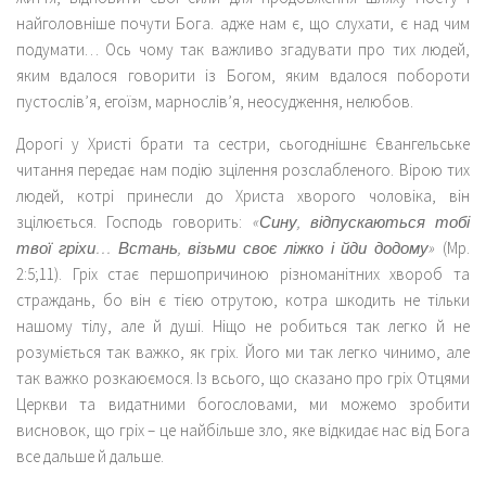
найголовніше почути Бога. адже нам є, що слухати, є над чим
подумати… Ось чому так важливо згадувати про тих людей,
яким вдалося говорити із Богом, яким вдалося побороти
пустослів’я, егоїзм, марнослів’я, неосудження, нелюбов.
Дорогі у Христі брати та сестри, сьогоднішнє Євангельське
читання передає нам подію зцілення розслабленого. Вірою тих
людей, котрі принесли до Христа хворого чоловіка, він
зцілюється. Господь говорить:
«Сину, відпускаються тобі
твої гріхи… Встань, візьми своє ліжко і йди додому»
(Мр.
2:5;11). Гріх стає першопричиною різноманітних хвороб та
страждань, бо він є тією отрутою, котра шкодить не тільки
нашому тілу, але й душі. Ніщо не робиться так легко й не
розуміється так важко, як гріх. Його ми так легко чинимо, але
так важко розкаюємося. Із всього, що сказано про гріх Отцями
Церкви та видатними богословами, ми можемо зробити
висновок, що гріх – це найбільше зло, яке відкидає нас від Бога
все дальше й дальше.