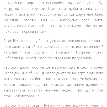
І тоді гріх перетворюється на хворобу, нашу особисту хворобу,
котру потрібно лікувати. І для того, щоби людина могла
лікувати свої власні хвороби-гріхи, Господь дарує нам Тайну
Покаяння, завдяки якій ми аналізуємо своє життя,
усвідомлюємо свою гріховність та осуджуємо себе за всі
пристрасті, пороки та гріхи.
В часі Великого посту Свята Церква закликає кожного грішника
не впадати у відчай. Бог може все оновити, все перемінити й
направити, все простити й вилікувати. Потрібно тільки
набратися рішучості й звернутися до Нього по допомогу.
Сьогодні, дорогі мої, ми ще згадуємо одну із десяти Божих
Заповідей: «Не вбий!». Ця заповідь стоїть на варті людського
життя, вказуючи на його цінність та важливість. Ми бачимо, що
коїться навколо нас, ми читаємо, що майже щохвилини
відбуваються вбивства невинних людей. І від цього стає
страшно й моторошно.
Сьогодні ж ця заповідь: «Не вбий!» – гучним відлунням лунає по