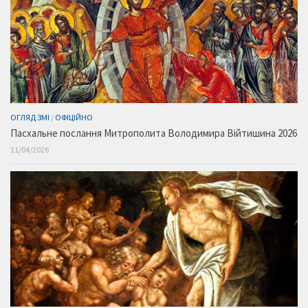
ОГЛЯД ЗМІ
/
ОФІЦІЙНО
Пасхальне послання Митрополита Володимира Війтишина 2026
11/04/2026