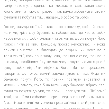
гамір натовпу. Людина, яка мешкає в селі, завантажена
клопотами та тяжкою працею. І так важко зібратися зі своїми
думками та побути в тиші, наодинці з собою та Богом.
Господь завжди стоїть й чекає нашого поклику, стоїть й чекає,
коли ми, крізь сіру буденність, наблизимося до Нього, щоби
набратися сил, щоби оновити своє життя, щоби почути Його
голос і пити за Ним. По-іншому просто неможливо. Чи може
прийти Божественна благодать до людини, чи може вона
торкнутися її, коли вона заглушена, коли вона сліпа, коли вона
в своєму постійному бігу не має часу глянути в своє серце й
душу, щоби віднайти відблиск Бога. Ми не перестаємо
говорити, що голос Божий завжди лунає в тиші. Якщо ми
бажаємо почути Його, то повинні прагнути вирватися із
метушні й гамору, хоча б на мить. Якщо бажаємо зібрати свої
думки та почуття докупи, то повинні прагнути тиші. Тієї самої
тиші, котрої ми позбавлені через швидкоплинний ритм життя.
Адже тільки в тиші ми можемо проаналізувати свій день, своє
життя, відновити свої сили для продовження шляху Посту і