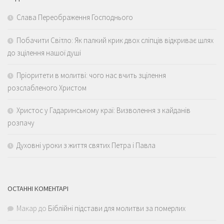
Слава Переображення Господнього
Побачити Світло: Як палкий крик двох сліпців відкриває шлях
до зцілення нашої душі
Пріоритети в молитві: чого нас вчить зцілення
розслабленого Христом
Христос у Гадаринському краї: Визволення з кайданів
розпачу
Духовні уроки з життя святих Петра і Павла
ОСТАННІ КОМЕНТАРІ
Макар
до
Біблійні підстави для молитви за померлих