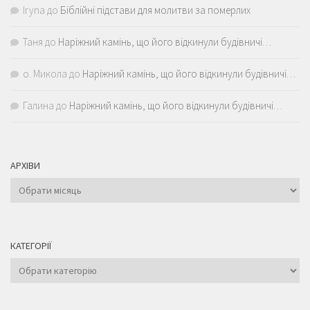
Iryna
до
Біблійні підстави для молитви за померлих
Таня
до
Наріжний камінь, що його відкинули будівничі…
о. Микола
до
Наріжний камінь, що його відкинули будівничі…
Галина
до
Наріжний камінь, що його відкинули будівничі…
АРХІВИ
Архіви
КАТЕГОРІЇ
Категорії