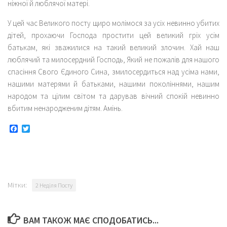
ніжної й люблячої матері.
У цей час Великого посту щиро молімося за усіх невинно убитих
дітей, прохаючи Господа простити цей великий гріх усім
батькам, які зважилися на такий великий злочин. Хай наш
люблячий та милосердний Господь, Який не пожалів для нашого
спасіння Свого Єдиного Сина, змилосердиться над усіма нами,
нашими матерями й батьками, нашими поколіннями, нашим
народом та цілим світом та дарував вічний спокій невинно
вбитим ненародженим дітям. Амінь.
Facebook
Twitter
Мітки:
2 Неділя Посту
ВАМ ТАКОЖ МАЄ СПОДОБАТИСЬ...