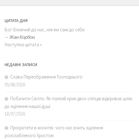
ЦИТАТА ДНЯ
Бог ближчий до нас, ніж ми самі до себе
—
Жан Корбон.
Наступна цитата »
НЕДАВНІ ЗАПИСИ
Слава Переображення Господнього
05/08/2026
Побачити Світло: Як палкий крик двох сліпців відкриває шлях
до зцілення нашої душі
18/07/2026
Пріоритети в молитві: чого нас вчить зцілення
розслабленого Христом