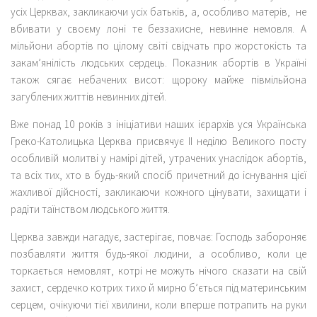
усіх Церквах, закликаючи усіх батьків, а, особливо матерів, не
вбивати у своєму лоні те беззахисне, невинне немовля. А
мільйони абортів по цілому світі свідчать про жорстокість та
закам’янілість людських сердець. Показник абортів в Україні
також сягає небачених висот: щороку майже півмільйона
загублених життів невинних дітей.
Вже понад 10 років з ініціативи наших ієрархів уся Українська
Греко-Католицька Церква присвячує ІІ неділю Великого посту
особливій молитві у намірі дітей, утрачених унаслідок абортів,
та всіх тих, хто в будь-який спосіб причетний до існування цієї
жахливої дійсності, закликаючи кожного цінувати, захищати і
радіти таїнством людського життя.
Церква завжди нагадує, застерігає, повчає: Господь забороняє
позбавляти життя будь-якої людини, а особливо, коли це
торкається немовлят, котрі не можуть нічого сказати на свій
захист, сердечко котрих тихо й мирно б’ється під материнським
серцем, очікуючи тієї хвилини, коли вперше потрапить на руки