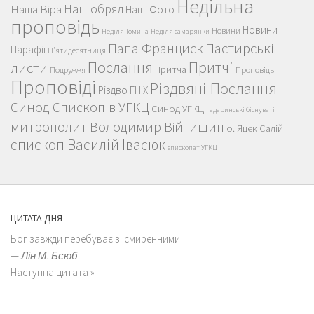
Недільна
Наш обряд
Наша Віра
Наші Фото
проповідь
Новини
Новини
Неділя Томина
Неділя самарянки
Пастирські
Папа Франциск
Парафії
П'ятидесятниця
Послання
Притчі
листи
Притча
Проповідь
Подружжя
Проповіді
Різдвяні Послання
Різдво ГНІХ
Синод Єпископів УГКЦ
Синод УГКЦ
гадаринські біснуваті
митрополит Володимир Війтишин
о. Яцек Салій
єпископ Василій Івасюк
єпископат УГКЦ
ЦИТАТА ДНЯ
Бог завжди перебуває зі смиренними
—
Лін М. Бсюб
Наступна цитата »