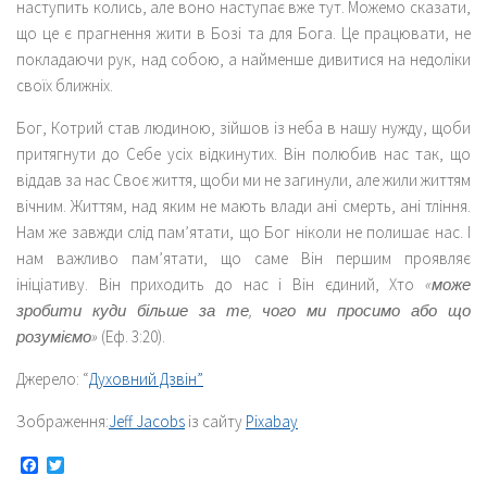
наступить колись, але воно наступає вже тут. Можемо сказати,
що це є прагнення жити в Бозі та для Бога. Це працювати, не
покладаючи рук, над собою, а найменше дивитися на недоліки
своїх ближніх.
Бог, Котрий став людиною, зійшов із неба в нашу нужду, щоби
притягнути до Себе усіх відкинутих. Він полюбив нас так, що
віддав за нас Своє життя, щоби ми не загинули, але жили життям
вічним. Життям, над яким не мають влади ані смерть, ані тління.
Нам же завжди слід пам’ятати, що Бог ніколи не полишає нас. І
нам важливо пам’ятати, що саме Він першим проявляє
ініціативу. Він приходить до нас і Він єдиний, Хто
«може
зробити куди більше за те, чого ми просимо або що
розуміємо»
(Еф. 3:20).
Джерело: “
Духовний Дзвін”
Зображення:
Jeff Jacobs
із сайту
Pixabay
Facebook
Twitter