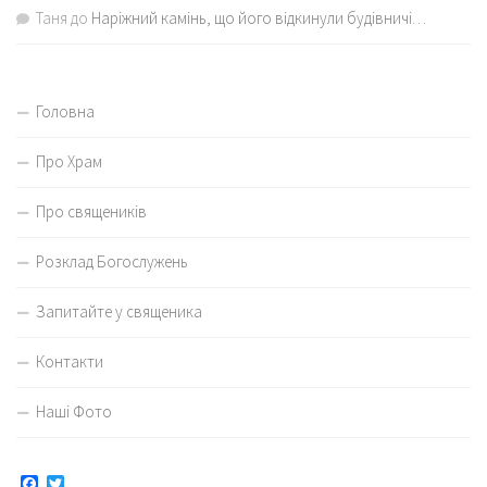
Таня
до
Наріжний камінь, що його відкинули будівничі…
Головна
Про Храм
Про священиків
Розклад Богослужень
Запитайте у священика
Контакти
Наші Фото
Facebook
Twitter