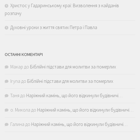
Христос у Гадаринському краї: Визволення з кайданів
розпачу
Духовні уроки з життя святих Петра і Павла
ОСТАННІ КОМЕНТАРІ
Макар
до
Біблійні підстави для молитви за померлих
Iryna
до
Біблійні підстави для молитви за померлих
Таня
до
Наріжний камінь, що його відкинули будівничі…
о. Микола
до
Наріжний камінь, що його відкинули будівничі…
Галина
до
Наріжний камінь, що його відкинули будівничі…