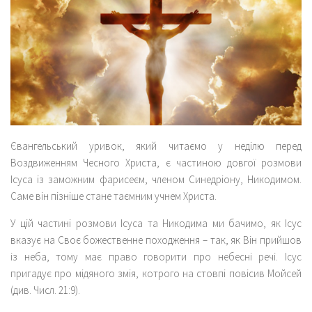
Євангельський уривок, який читаємо у неділю перед
Воздвиженням Чесного Христа, є частиною довгої розмови
Ісуса із заможним фарисеєм, членом Синедріону, Никодимом.
Саме він пізніше стане таємним учнем Христа.
У цій частині розмови Ісуса та Никодима ми бачимо, як Ісус
вказує на Своє божественне походження – так, як Він прийшов
із неба, тому має право говорити про небесні речі. Ісус
пригадує про мідяного змія, котрого на стовпі повісив Мойсей
(див. Числ. 21:9).