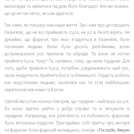
милосердя та змінитися під дією Його благодаті. Але ми знаємо,
що це не так легко, як нам здається.
Так само, як показує нам наше життя. Так і нам про це говорить
Євангеліє, що не всі приймають Ісуса, не усі в Нього вірять. Не
думаймо, що фарисеї, про яких згадується в Євангеліє, були
поганими людьми. Вони були досить релігійними, вони
дотримувалися усіх приписів та обрядів. Та вони не хотіли
прийняти Ісуса. Чому? Та, напевно, тому, що мали гординю. Для
того, щоби прийняти Ісуса, потрібно усвідомлювати свій гріх,
свою нездатність прийняти Бога та ближнього. Гордість робить
нас жорстокими людьми, засліплює нас та стає найбільшою
перепоною між нами та Богом.
Святий Августин колись говорив, що гординя – найгірша за усе,
бо вона здатна увійти у добрі справи та їх зіпсувати із
середини. Наприклад, вся релігійність та побожність фарисеїв
була зіпсована гордістю. Пригадаймо собі притчу про митаря
та фарисея. Коли фарисей молившись, сказав:
«Господи, дякую