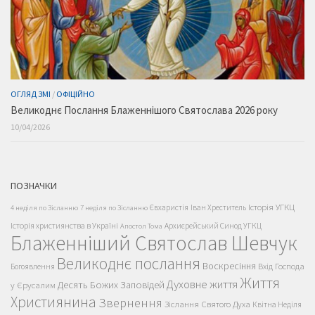
ОГЛЯД ЗМІ
/
ОФІЦІЙНО
Великоднє Послання Блаженнішого Святослава 2026 року
10/04/2026
ПОЗНАЧКИ
Історія УГКЦ
Євхаристія
Іван Хреститель
4 неділя по Зісланню
7 неділя по Зісланню
Історія християнства в Україні
Архиєрейський Синод УГКЦ
Апостол Тома
Блаженніший Святослав Шевчук
Великоднє послання
Воскресіння
Вхід Господа
Богоявлення
Життя
Духовне життя
Десять Божих Заповідей
у Єрусалим
Християнина
Звернення
Зіслання Святого Духа
Квітна Неділя