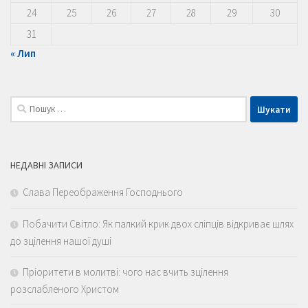
24
25
26
27
28
29
30
31
« Лип
Пошук:
НЕДАВНІ ЗАПИСИ
Слава Переображення Господнього
Побачити Світло: Як палкий крик двох сліпців відкриває шлях
до зцілення нашої душі
Пріоритети в молитві: чого нас вчить зцілення
розслабленого Христом