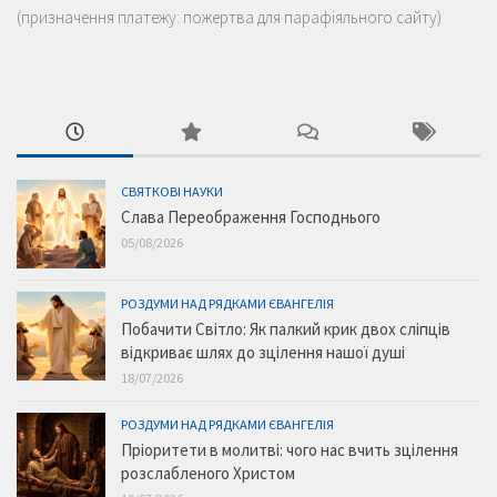
(призначення платежу: пожертва для парафіяльного сайту)
СВЯТКОВІ НАУКИ
Слава Переображення Господнього
05/08/2026
РОЗДУМИ НАД РЯДКАМИ ЄВАНГЕЛІЯ
Побачити Світло: Як палкий крик двох сліпців
відкриває шлях до зцілення нашої душі
18/07/2026
РОЗДУМИ НАД РЯДКАМИ ЄВАНГЕЛІЯ
Пріоритети в молитві: чого нас вчить зцілення
розслабленого Христом