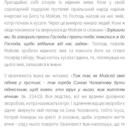
Пригадаймо собі історію із мідяним змієм. Коли у своїй
сорокарічній подорожі пустелею ізраїльський народ нарікав
вчергове на Бога та Мойсея, то Господь наслав на них зміїв,
котрі почали їх кусати. Через це вимерло чимало людей. Коли ж
люди покаялися та звернулися до Мойсея із словами:
«Згрішили
ми, бо говорили проти Господа і проти тебе; помолися ж до
Господа, щоби віддалив від нас гадюк»
. Господь повелів
Мойсею зробити мідяного змія та повісити його на стовпі
посеред табору. Якщо когось кусала гадюка, то, поглянувши на
цього змія, залишався в живих.
У євангелиста Івана ми читаємо:
«Тож так, як Мойсей змія
підняв у пустині, – так треба Синові Чоловічому бути
піднесеним, щоб кожен, хто вірує у нього, жив життям
вічним»
(Ів. 3:14-15). Все людство, всі ми вражені духовною
хворобою, котра називається гріх. І зціленням від цієї хвороби є
єдине: звернути свій погляд на Сина Чоловічого, тобто Ісуса,
Котрий помирає на хресті. А основне, щоби отримати життя
вічне – слід у нього повірити. Євангелист Іван наголошує, що те