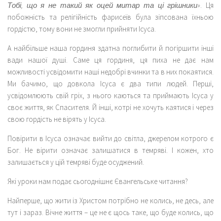
Тобі, що я не такий як оцей митар та ці грішники»
. Ця
побожність та релігійність фарисеїв була зіпсована їхньою
гордістю, тому вони не змогли прийняти Ісуса.
А найбільше наша гординя здатна поглибити й погіршити інші
вади нашої душі. Саме ця гординя, ця пиха не дає нам
можливості усвідомити наші недобрі вчинки та в них покаятися.
Ми бачимо, що довкола Ісуса є два типи людей. Перші,
усвідомлюють свій гріх, з нього каються та приймають Ісуса у
своє життя, як Спасителя. Й інші, котрі не хочуть каятися і через
свою гордість не вірять у Ісуса.
Повірити в Ісуса означає вийти до світла, джерелом котрого є
Бог. Не вірити означає залишатися в темряві. І кожен, хто
залишається у цій темряві буде осуджений.
Які уроки нам подає сьогоднішнє Євангельське читання?
Найперше, що жити із Христом потрібно не колись, не десь, але
тут і зараз. Вічне життя – це не є щось таке, що буде колись, що