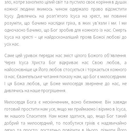
зло, котре захопило цілий світ та пустило своє коріння в душах
кожної людини якимось чином одержало право відомстити
Ісусу. Дивлячись на розп’ятого Ісуса на хрест, ми повинні
розуміти, що бачимо наслідки гріха, в яких ув’язли і ми. І ми
одночасно бачимо, що Бог зробив для кожного із нас. Смерть
Ісуса на хресті – це найдосконаліший прояв Божої любові до
усіх нас.
Саме цей уривок передає нас зміст цілого Божого об’явлення.
Через Ісуса Христа Бог відкриває нас Свою любов, а
найосновніше ця Його любов стосується і торкається кожного
із нас. Євангельське читання показу нам, що Бог є милосердним.
І ця Божа любов, це Боже милосердя звернене до нас, не
дивлячись на наше прогрішення.
Милосердя Бога є нескінченним, воно безмежне. Він завжди
готовий простити нам усе, якщо ми приймаємо і віримо в Ісуса,
як нашого Спасителя. Нам може здатися, що, якщо Бог такий
добрий та милосердний, то позбутися гріхів є надзвичайно
легко та просто: достатньо повірити в Нього, пізнати Його