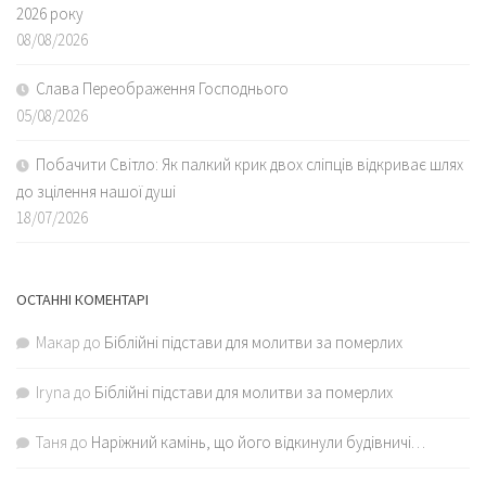
2026 року
08/08/2026
Слава Переображення Господнього
05/08/2026
Побачити Світло: Як палкий крик двох сліпців відкриває шлях
до зцілення нашої душі
18/07/2026
ОСТАННІ КОМЕНТАРІ
Макар
до
Біблійні підстави для молитви за померлих
Iryna
до
Біблійні підстави для молитви за померлих
Таня
до
Наріжний камінь, що його відкинули будівничі…