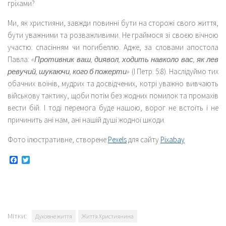
гріхами?
Ми, як християни, завжди повинні бути на сторожі свого життя,
бути уважними та розважливими. Не граймося зі своєю вічною
участю: спасінням чи погибеллю. Адже, за словами апостола
Павла:
«Противник ваш, диявол, ходить навколо вас, як лев
ревучий, шукаючи, кого б пожерти»
(І Петр. 5:8). Наслідуймо тих
обачних воїнів, мудрих та досвідчених, котрі уважно вивчають
військову тактику, щоби потім без жодних помилок та промахів
вести бій. І тоді перемога буде нашою, ворог не встоїть і не
причинить ані нам, ані нашій душі жодної шкоди.
Фото ілюстративне, створене:
Pexels
для сайту
Pixabay
Facebook
Twitter
Мітки:
Духовне життя
Життя Християнина