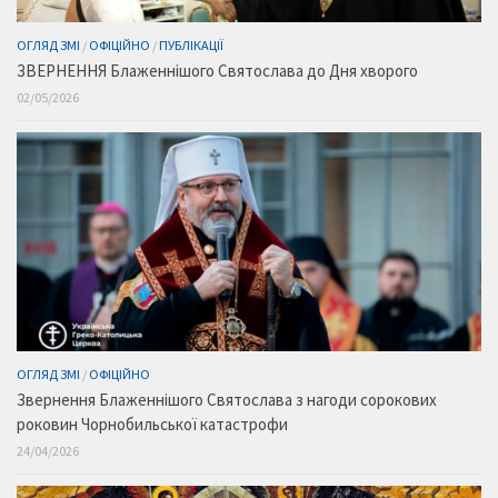
ОГЛЯД ЗМІ
/
ОФІЦІЙНО
/
ПУБЛІКАЦІЇ
ЗВЕРНЕННЯ Блаженнішого Святослава до Дня хворого
02/05/2026
ОГЛЯД ЗМІ
/
ОФІЦІЙНО
Звернення Блаженнішого Святослава з нагоди сорокових
роковин Чорнобильської катастрофи
24/04/2026