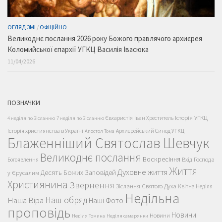
ОГЛЯД ЗМІ
/
ОФІЦІЙНО
Великоднє послання 2026 року Божого правлячого архиєрея
Коломийської єпархії УГКЦ Василія Івасюка
11/04/2026
ПОЗНАЧКИ
Історія УГКЦ
Євхаристія
Іван Хреститель
4 неділя по Зісланню
7 неділя по Зісланню
Історія християнства в Україні
Архиєрейський Синод УГКЦ
Апостол Тома
Блаженніший Святослав Шевчук
Великоднє послання
Воскресіння
Вхід Господа
Богоявлення
Життя
Духовне життя
Десять Божих Заповідей
у Єрусалим
Християнина
Звернення
Зіслання Святого Духа
Квітна Неділя
Недільна
Наш обряд
Наша Віра
Наші Фото
проповідь
Новини
Новини
Неділя Томина
Неділя самарянки