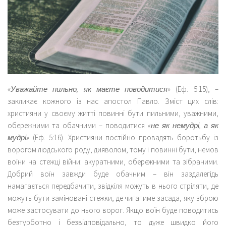
«Уважайте пильно, як маєте поводитися»
(Еф. 5:15), –
закликає кожного із нас апостол Павло. Зміст цих слів:
християни у своєму житті повинні бути пильними, уважними,
обережними та обачними – поводитися
«не як немудрі, а як
мудрі»
(Еф. 5:16). Християни постійно провадять боротьбу із
ворогом людського роду, дияволом, тому і повинні бути, немов
воїни на стежці війни: акуратними, обережними та зібраними.
Добрий воїн завжди буде обачним – він заздалегідь
намагається передбачити, звідкіля можуть в нього стріляти, де
можуть бути заміновані стежки, де чигатиме засада, яку зброю
може застосувати до нього ворог. Якщо воїн буде поводитись
безтурботно і безвідповідально, то дуже швидко його