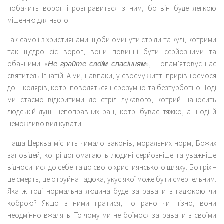
побачить ворог і розправиться з ним, бо він буде легкою
мішенню для нього.
Так само і з християнами: щоби оминути стріли та кулі, котрими
так щедро сіє ворог, вони повинні бути серйозними та
обачними.
«Не грайте своїм спасінням»
, – опам’ятовує нас
святитель Ігнатій. А ми, навпаки, у своєму житті прирівнюємося
до школярів, котрі поводяться нерозумно та безтурботно. Тоді
ми стаємо відкритими до стріл лукавого, котрий наносить
людській душі непоправних ран, котрі буває тяжко, а іноді й
неможливо вилікувати.
Наша Церква містить чимало законів, моральних норм, Божих
заповідей, котрі допомагають людині серйозніше та уважніше
відноситися до себе та до свого християнського шляху. Бо гріх –
це смерть, це отруйна гадюка, укус якої може бути смертельним.
Яка ж тоді нормальна людина буде загравати з гадюкою чи
коброю? Якщо з ними гратися, то рано чи пізно, вони
неодмінно вжалять. То чому ми не боїмося загравати з своїми