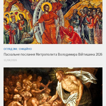
ОГЛЯД ЗМІ
/
ОФІЦІЙНО
Пасхальне послання Митрополита Володимира Війтишина 2026
11/04/2026