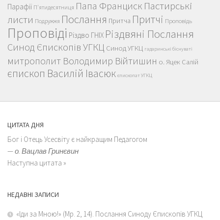
Пастирські
Папа Франциск
Парафії
П'ятидесятниця
Послання
Притчі
листи
Притча
Проповідь
Подружжя
Проповіді
Різдвяні Послання
Різдво ГНІХ
Синод Єпископів УГКЦ
Синод УГКЦ
гадаринські біснуваті
митрополит Володимир Війтишин
о. Яцек Салій
єпископ Василій Івасюк
єпископат УГКЦ
ЦИТАТА ДНЯ
Бог і Отець Усесвіту є найкращим Педагогом
—
о. Вацлав Гринєвин
Наступна цитата »
НЕДАВНІ ЗАПИСИ
«Іди за Мною!» (Мр. 2, 14). Послання Синоду Єпископів УГКЦ