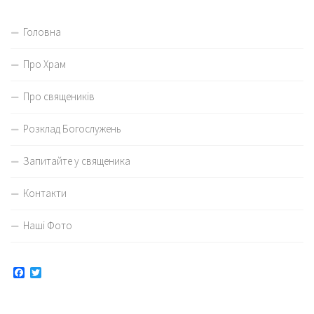
Головна
Про Храм
Про священиків
Розклад Богослужень
Запитайте у священика
Контакти
Наші Фото
Facebook
Twitter