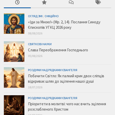
ОГЛЯД ЗМІ
/
ОФІЦІЙНО
«Іди за Мною!» (Мр. 2, 14). Послання Синоду
Єпископів УГКЦ 2026 року
08/08/2026
СВЯТКОВІ НАУКИ
Слава Переображення Господнього
05/08/2026
РОЗДУМИ НАД РЯДКАМИ ЄВАНГЕЛІЯ
Побачити Світло: Як палкий крик двох сліпців
відкриває шлях до зцілення нашої душі
18/07/2026
РОЗДУМИ НАД РЯДКАМИ ЄВАНГЕЛІЯ
Пріоритети в молитві: чого нас вчить зцілення
розслабленого Христом