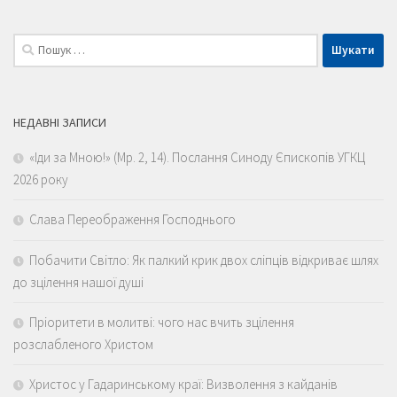
Пошук:
НЕДАВНІ ЗАПИСИ
«Іди за Мною!» (Мр. 2, 14). Послання Синоду Єпископів УГКЦ
2026 року
Слава Переображення Господнього
Побачити Світло: Як палкий крик двох сліпців відкриває шлях
до зцілення нашої душі
Пріоритети в молитві: чого нас вчить зцілення
розслабленого Христом
Христос у Гадаринському краї: Визволення з кайданів