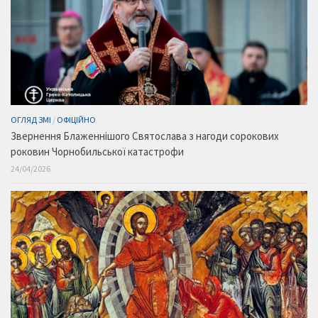
ОГЛЯД ЗМІ
/
ОФІЦІЙНО
Звернення Блаженнішого Святослава з нагоди сорокових
роковин Чорнобильської катастрофи
24/04/2026