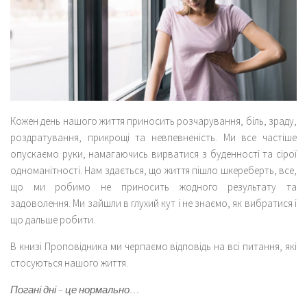
Кожен день нашого життя приносить розчарування, біль, зраду,
роздратування, прикрощі та невпевненість. Ми все частіше
опускаємо руки, намагаючись вирватися з буденності та сірої
одноманітності. Нам здається, що життя пішло шкереберть, все,
що ми робимо не приносить жодного результату та
задоволення. Ми зайшли в глухий кут і не знаємо, як вибратися і
що дальше робити.
В книзі Проповідника ми черпаємо відповідь на всі питання, які
стосуються нашого життя.
Погані дні – це нормально…