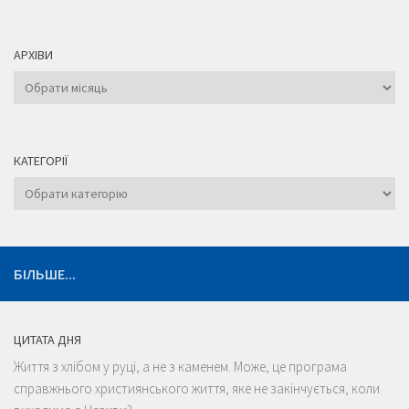
АРХІВИ
Архіви
КАТЕГОРІЇ
Категорії
БІЛЬШЕ...
ЦИТАТА ДНЯ
Життя з хлібом у руці, а не з каменем. Може, це програма
справжнього християнського життя, яке не закінчується, коли