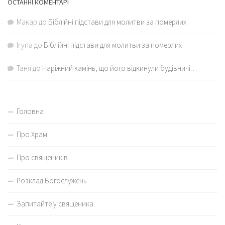
ОСТАННІ КОМЕНТАРІ
Макар
до
Біблійні підстави для молитви за померлих
Iryna
до
Біблійні підстави для молитви за померлих
Таня
до
Наріжний камінь, що його відкинули будівничі…
Головна
Про Храм
Про священиків
Розклад Богослужень
Запитайте у священика