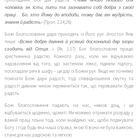
чоловіка, як їсти, пити та зазнавати собі добра з своєї
праці… Бо, хто Йому до вподоби, тому дає він мудрість,
знання й радість»
(Проп. 2:24;26).
Божі благословенні дари приходять із Його рук. Апостол Яків
пише:
«Всяке добре даяння й усякий досконалий дар згори
сходить від Отця…»
(Як. 1:17). Бог благословляє працю
християнина радістю. Кожного разу, коли ми відчуваємо
задоволення від того, що застелили ліжко, підмели підлогу,
поскладали речі в шафу – це дар із Божих рук. Якщо ми почнемо
помічати Божі дари радості, тоді співвідношення смутку та
радості дивним чином переміниться так, що переважати буде
радість.
Божі благословення падають на нас, немов дощ, і це
відбувається щоденно, щомиті. Ми можемо отримати розраду у
важкій праці тільки тоді, коли знайдемо час, щоби подякувати
Богу. І тоді будь-яка наша справа, якою б вона не була важкою,
стане для нас радісною та легкою.