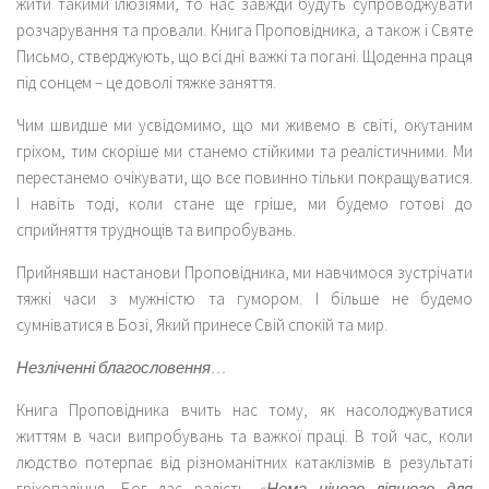
жити такими ілюзіями, то нас завжди будуть супроводжувати
розчарування та провали. Книга Проповідника, а також і Святе
Письмо, стверджують, що всі дні важкі та погані. Щоденна праця
під сонцем – це доволі тяжке заняття.
Чим швидше ми усвідомимо, що ми живемо в світі, окутаним
гріхом, тим скоріше ми станемо стійкими та реалістичними. Ми
перестанемо очікувати, що все повинно тільки покращуватися.
І навіть тоді, коли стане ще гріше, ми будемо готові до
сприйняття труднощів та випробувань.
Прийнявши настанови Проповідника, ми навчимося зустрічати
тяжкі часи з мужністю та гумором. І більше не будемо
сумніватися в Бозі, Який принесе Свій спокій та мир.
Незліченні благословення…
Книга Проповідника вчить нас тому, як насолоджуватися
життям в часи випробувань та важкої праці. В той час, коли
людство потерпає від різноманітних катаклізмів в результаті
гріхопадіння, Бог дає радість.
«Нема нічого ліпшого для