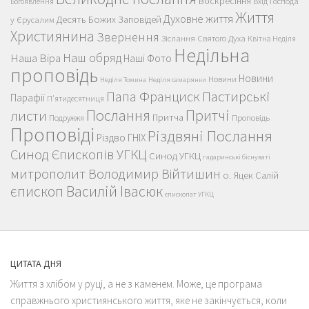
Воскресіння
Вхід Господа
Богоявлення
Життя
Духовне життя
Десять Божих Заповідей
у Єрусалим
Християнина
Звернення
Зіслання Святого Духа
Квітна Неділя
Недільна
Наш обряд
Наша Віра
Наші Фото
проповідь
Новини
Новини
Неділя Томина
Неділя самарянки
Пастирські
Папа Франциск
Парафії
П'ятидесятниця
Послання
Притчі
листи
Притча
Проповідь
Подружжя
Проповіді
Різдвяні Послання
Різдво ГНІХ
Синод Єпископів УГКЦ
Синод УГКЦ
гадаринські біснуваті
митрополит Володимир Війтишин
о. Яцек Салій
єпископ Василій Івасюк
єпископат УГКЦ
ЦИТАТА ДНЯ
Життя з хлібом у руці, а не з каменем. Може, це програма
справжнього християнського життя, яке не закінчується, коли