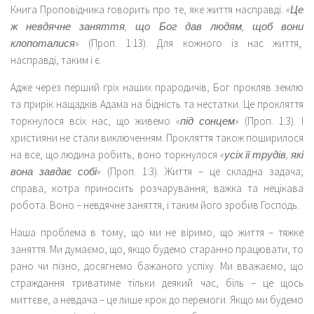
Книга Проповідника говорить про те, яке життя насправді.
«Це
ж невдячне заняття, що Бог дав людям, щоб вони
клопоталися»
(Проп. 1:13). Для кожного із нас життя,
насправді, таким і є.
Адже через перший гріх наших прародичів, Бог прокляв землю
та прирік нащадків Адама на бідність та нестатки. Це прокляття
торкнулося всіх нас, що живемо
«під сонцем»
(Проп. 1:3). І
християни не стали виключенням. Прокляття також поширилося
на все, що людина робить, воно торкнулося
«усіх її трудів, які
вона завдає собі»
(Проп. 1:3). Життя – це складна задача;
справа, котра приносить розчарування; важка та нецікава
робота. Воно – невдячне заняття, і таким його зробив Господь.
Наша проблема в тому, що ми не віримо, що життя – тяжке
заняття. Ми думаємо, що, якщо будемо старанно працювати, то
рано чи пізно, досягнемо бажаного успіху. Ми вважаємо, що
страждання триватиме тільки деякий час, біль – це щось
миттєве, а невдача – це лише крок до перемоги. Якщо ми будемо