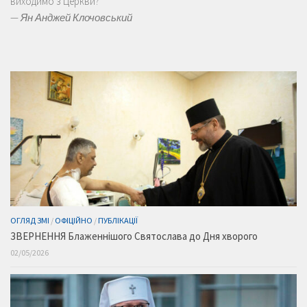
виходимо з Церкви?
—
Ян Анджей Клочовський
ОГЛЯД ЗМІ
/
ОФІЦІЙНО
/
ПУБЛІКАЦІЇ
ЗВЕРНЕННЯ Блаженнішого Святослава до Дня хворого
02/05/2026