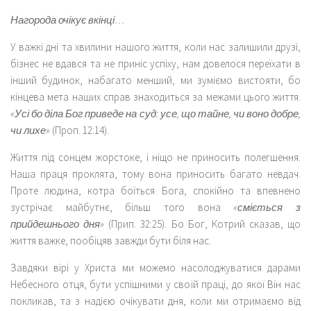
Нагорода очікує вкінці…
У важкі дні та хвилини нашого життя, коли нас залишили друзі,
бізнес не вдався та не приніс успіху, нам довелося переїхати в
інший будинок, набагато менший, ми зуміємо вистояти, бо
кінцева мета наших справ знаходиться за межами цього життя.
«Усі бо діла Бог приведе на суд: усе, що тайне, чи воно добре,
чи лихе»
(Проп. 12:14).
Життя під сонцем жорстоке, і ніщо не приносить полегшення.
Наша праця проклята, тому вона приносить багато невдач.
Проте людина, котра боїться Бога, спокійно та впевнено
зустрічає майбутнє, більш того вона
«сміється з
прийдешнього дня»
(Прип. 32:25). Бо Бог, Котрий сказав, що
життя важке, пообіцяв завжди бути біля нас.
Завдяки вірі у Христа ми можемо насолоджуватися дарами
Небесного отця, бути успішними у своїй праці, до якої Він нас
покликав, та з надією очікувати дня, коли ми отримаємо від