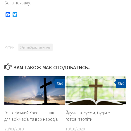
Бога похвалу.
Facebook
Twitter
Мітки:
Життя Християнина
ВАМ ТАКОЖ МАЄ СПОДОБАТИСЬ...
0
0
Голгофський Хрест — знак
Йдучи за Ісусом, будьте
для всіх часів та всіх народів
готові терпіти
29/03/2019
10/10/2020