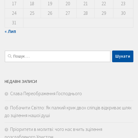
17
18
19
20
21
22
23
24
25
26
27
28
29
30
31
« Лип
Пошук:
НЕДАВНІ ЗАПИСИ
Слава Переображення Господнього
Побачити Світло: Як палкий крик двох сліпців відкриває шлях
до зцілення нашої душі
Пріоритети в молитві: чого нас вчить зцілення
розслабленого Христом