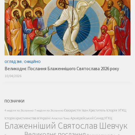
ОГЛЯД ЗМІ
/
ОФІЦІЙНО
Великоднє Послання Блаженнішого Святослава 2026 року
10/04/2026
ПОЗНАЧКИ
Історія УГКЦ
Євхаристія
Іван Хреститель
4 неділя по Зісланню
7 неділя по Зісланню
Історія християнства в Україні
Архиєрейський Синод УГКЦ
Апостол Тома
Блаженніший Святослав Шевчук
Великоднє послання