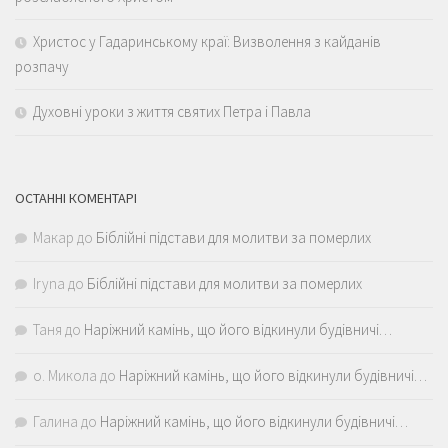
Христос у Гадаринському краї: Визволення з кайданів
розпачу
Духовні уроки з життя святих Петра і Павла
ОСТАННІ КОМЕНТАРІ
Макар
до
Біблійні підстави для молитви за померлих
Iryna
до
Біблійні підстави для молитви за померлих
Таня
до
Наріжний камінь, що його відкинули будівничі…
о. Микола
до
Наріжний камінь, що його відкинули будівничі…
Галина
до
Наріжний камінь, що його відкинули будівничі…